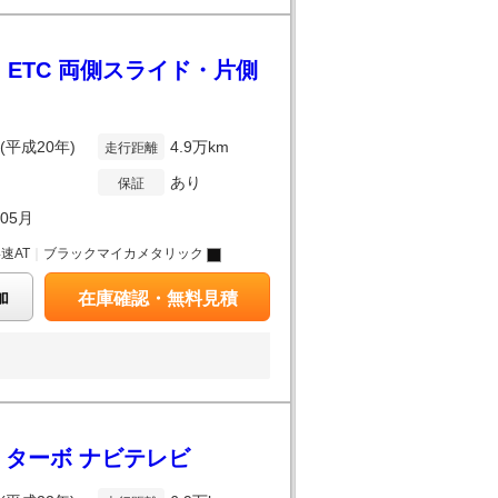
 ETC 両側スライド・片側
年(平成20年)
4.9万km
走行距離
あり
保証
年05月
4速AT
｜
ブラックマイカメタリック
加
在庫確認・無料見積
 ターボ ナビテレビ