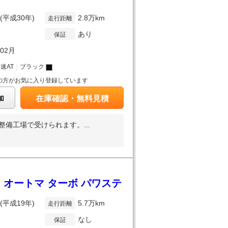
年(平成30年)
2.8万km
走行距離
あり
保証
年02月
4速AT
｜
ブラック
の方がお気に入り登録しています
加
在庫確認・無料見積
備工場で受けられます。...
 オートマ ターボ パワステ
年(平成19年)
5.7万km
走行距離
なし
保証