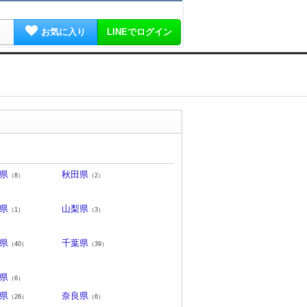
お気に入り
LINEでログイン
県
秋田県
（8）
（2）
県
山梨県
（1）
（3）
県
千葉県
（40）
（39）
県
（6）
県
奈良県
（26）
（6）