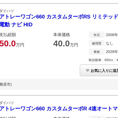
ダイハツ
アトレーワゴン660 カスタムターボRS リミテッド
電動 ナビ HID
支払総額
本体価格
2008
年式
50.
0
40.
0
なし
修理歴
万円
万円
2028
車検
軽自動車
｜
660cc
｜
お気に入りに追
務原市)
ダイハツ
アトレーワゴン660 カスタムターボR 4速オートマ