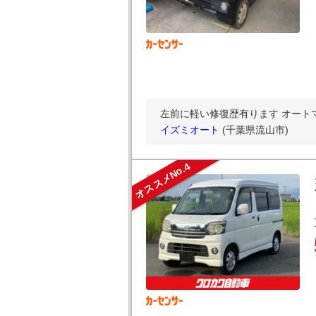
左前に軽い修復歴有ります オート
イズミオート
(千葉県流山市)
オススメNo.4