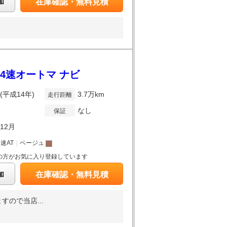
加
在庫確認・無料見積
 4速オートマ ナビ
年(平成14年)
3.7万km
走行距離
なし
保証
年12月
4速AT
｜
ベージュ
の方がお気に入り登録しています
加
在庫確認・無料見積
すので当店...