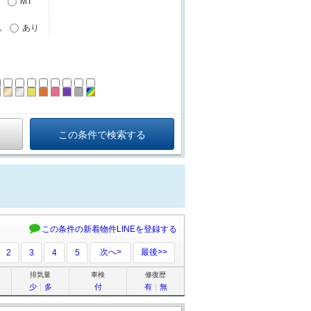
MT
し
あり
ーン
ラック
ブラウン
ゴールド
シルバー
イエロー
オレンジ
ピンク
パープル
グレー
その他
この条件の新着物件LINEを登録する
次へ>
最後>>
2
3
4
5
排気量
車検
修復歴
少
｜
多
付
有
｜
無