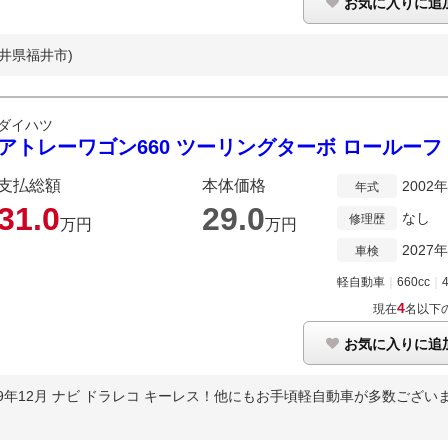
お気に入りに追
福井県福井市)
ダイハツ
アトレーワゴン660 ツーリングターボ ロールーフ
支払総額
本体価格
2002
年式
31.
0
29.
0
なし
修理歴
万円
万円
2027
車検
軽自動車
｜
660cc
｜
4
現在
名以下
お気に入りに追
和9年12月 ナビ ドラレコ キーレス！他にもお手頃軽自動車が多数ございま