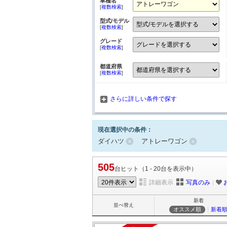
車種名
[
複数検索
]
型式/モデル
[
複数検索
]
グレード
[
複数検索
]
都道府県
[
複数検索
]
さらに詳しい条件で探す
現在選択中の条件：
ダイハツ
アトレーワゴン
505
台ヒット（1 - 20台を表示中）
詳細表示
写真のみ
｜
新着
並べ替え
オススメ順
｜
新着