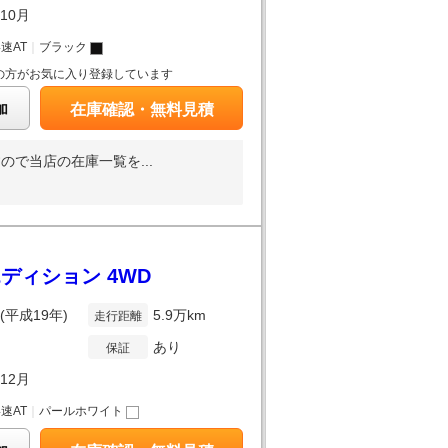
年10月
4速AT
｜
ブラック
の方がお気に入り登録しています
加
在庫確認・無料見積
で当店の在庫一覧を...
ディション 4WD
年(平成19年)
5.9万km
走行距離
あり
保証
年12月
4速AT
｜
パールホワイト