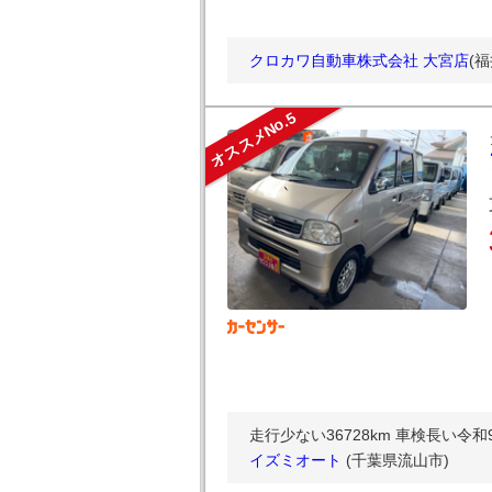
クロカワ自動車株式会社 大宮店
(
オススメNo.5
走行少ない36728km 車検長い令
イズミオート
(千葉県流山市)