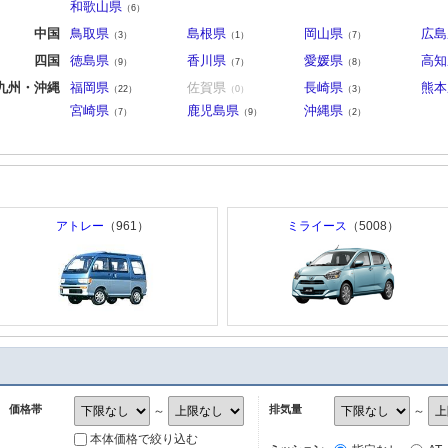
和歌山県
（6）
中国
鳥取県
島根県
岡山県
広島
（3）
（1）
（7）
四国
徳島県
香川県
愛媛県
高知
（9）
（7）
（8）
九州・沖縄
福岡県
佐賀県
長崎県
熊本
（22）
（0）
（3）
宮崎県
鹿児島県
沖縄県
（7）
（9）
（2）
アトレー
（961）
ミライース
（5008）
価格帯
排気量
～
～
本体価格で絞り込む