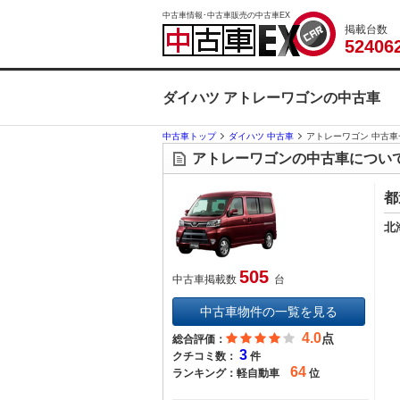
中古車情報･中古車販売の中古車EX
掲載台数
5
2
4
0
6
ダイハツ アトレーワゴンの中古車
中古車トップ
ダイハツ 中古車
アトレーワゴン 中古車
アトレーワゴンの中古車につい
都
北
505
中古車掲載数
台
中古車物件の一覧を見る
4.0
点
総合評価：
3
クチコミ数：
件
64
ランキング：
軽自動車
位