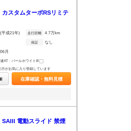
ド カスタムターボRSリミテ
年(平成21年)
4.7万km
走行距離
なし
保証
年06月
4速AT
｜
パールホワイトIII
の方がお気に入り登録しています
加
在庫確認・無料見積
AIII 電動スライド 禁煙