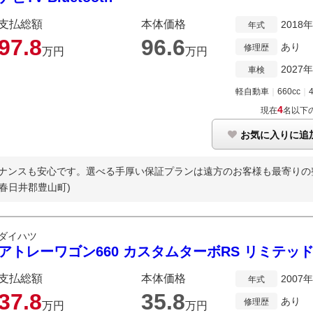
支払総額
本体価格
2018
年式
97.
8
96.
6
あり
修理歴
万円
万円
2027
車検
軽自動車
｜
660cc
｜
4
現在
名以下
お気に入りに追
ナンスも安心です。選べる手厚い保証プランは遠方のお客様も最寄りの整
西春日井郡豊山町)
ダイハツ
アトレーワゴン660 カスタムターボRS リミテッド
支払総額
本体価格
2007
年式
37.
8
35.
8
あり
修理歴
万円
万円