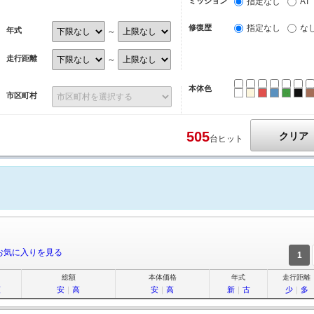
ミッション
指定なし
AT
修復歴
指定なし
な
年式
～
走行距離
～
本体色
ホワイト
パール
レッド
ブルー
グリ
ブ
市区町村
505
クリア
台ヒット
お気に入りを見る
1
総額
本体価格
年式
走行距離
順
安
｜
高
安
｜
高
新
｜
古
少
｜
多