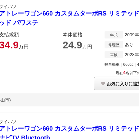
ダイハツ
アトレーワゴン660 カスタムターボRS リミテッ
ッド パワステ
支払総額
本体価格
2009
年式
34.
9
24.
9
あり
修理歴
万円
万円
2028
車検
軽自動車
｜
660cc
｜
4
現在
名以下
お気に入りに追
山市)
ダイハツ
アトレーワゴン660 カスタムターボRS リミテッド S
ナビTV Bluetooth