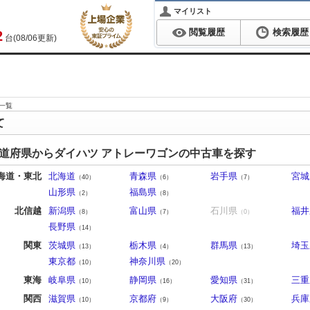
マイリスト
閲覧履歴
検索履歴
2
台(08/06更新)
一覧
て
道府県からダイハツ アトレーワゴンの中古車を探す
海道・東北
北海道
青森県
岩手県
宮城
（40）
（6）
（7）
山形県
福島県
（2）
（8）
北信越
新潟県
富山県
石川県
福井
（8）
（7）
（0）
長野県
（14）
関東
茨城県
栃木県
群馬県
埼玉
（13）
（4）
（13）
東京都
神奈川県
（10）
（20）
東海
岐阜県
静岡県
愛知県
三重
（10）
（16）
（31）
関西
滋賀県
京都府
大阪府
兵庫
（10）
（9）
（30）