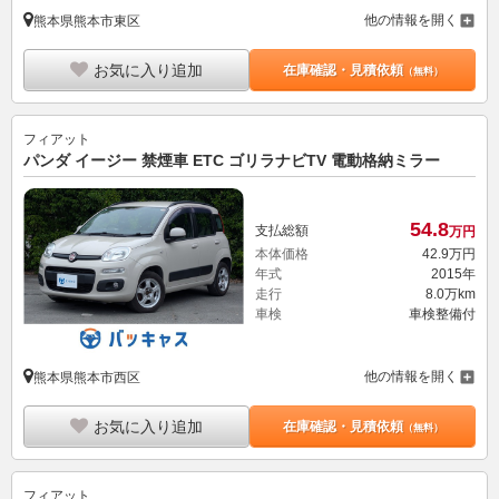
他の情報を開く
熊本県熊本市東区
お気に入り追加
在庫確認・見積依頼
（無料）
フィアット
パンダ イージー 禁煙車 ETC ゴリラナビTV 電動格納ミラー
54.
8
支払総額
万円
本体価格
42.
9
万円
年式
2015年
走行
8.0万km
車検
車検整備付
他の情報を開く
熊本県熊本市西区
お気に入り追加
在庫確認・見積依頼
（無料）
フィアット