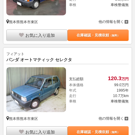
車検
車検整備無
他の情報を開く
熊本県熊本市東区
お気に入り追加
在庫確認・見積依頼
（無料）
フィアット
パンダ オートマティック セレクタ
120.
3
支払総額
万円
本体価格
99.
0
万円
年式
1995年
走行
10.7万km
車検
車検整備無
他の情報を開く
熊本県熊本市東区
お気に入り追加
在庫確認・見積依頼
（無料）