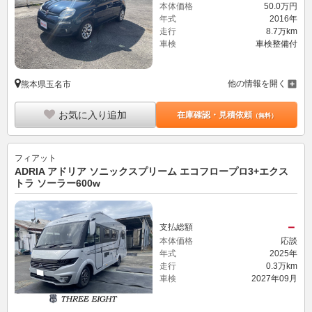
本体価格
50.
0
万円
年式
2016年
走行
8.7万km
車検
車検整備付
他の情報を開く
熊本県玉名市
お気に入り追加
在庫確認・見積依頼
（無料）
フィアット
ADRIA アドリア ソニックスプリーム エコフロープロ3+エクス
トラ ソーラー600w
－
支払総額
本体価格
応談
年式
2025年
走行
0.3万km
車検
2027年09月