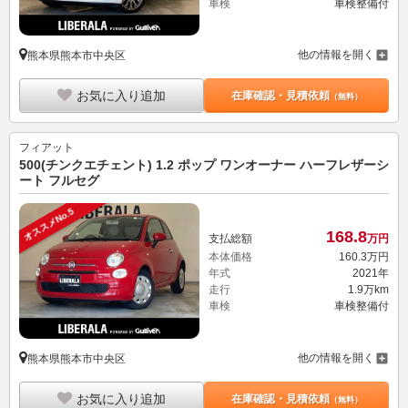
車検
車検整備付
他の情報を開く
熊本県熊本市中央区
お気に入り追加
在庫確認・見積依頼
（無料）
フィアット
500(チンクエチェント) 1.2 ポップ ワンオーナー ハーフレザーシ
ート フルセグ
オススメNo.5
168.
8
支払総額
万円
本体価格
160.
3
万円
年式
2021年
走行
1.9万km
車検
車検整備付
他の情報を開く
熊本県熊本市中央区
お気に入り追加
在庫確認・見積依頼
（無料）