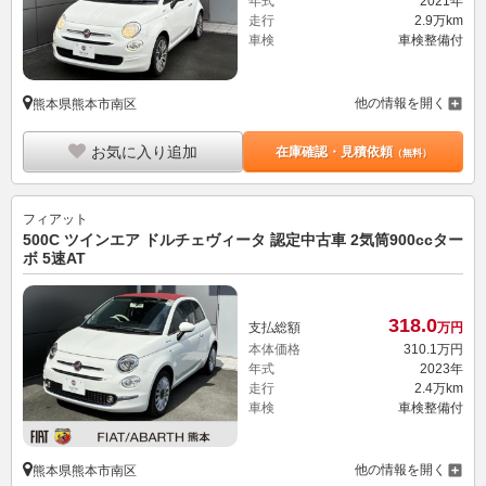
年式
2021年
走行
2.9万km
車検
車検整備付
他の情報を開く
熊本県熊本市南区
お気に入り追加
在庫確認・見積依頼
（無料）
フィアット
500C ツインエア ドルチェヴィータ 認定中古車 2気筒900ccター
ボ 5速AT
318.
0
支払総額
万円
本体価格
310.
1
万円
年式
2023年
走行
2.4万km
車検
車検整備付
他の情報を開く
熊本県熊本市南区