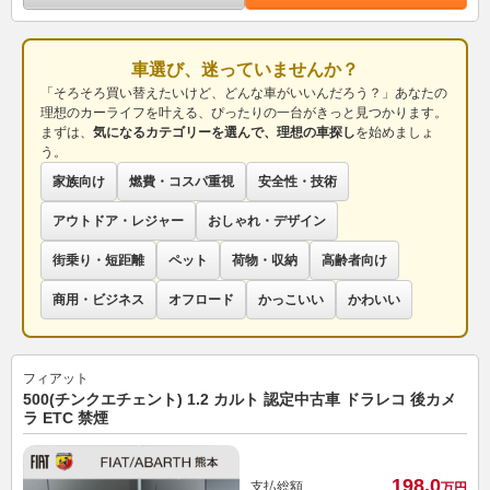
車選び、迷っていませんか？
「そろそろ買い替えたいけど、どんな車がいいんだろう？」あなたの
理想のカーライフを叶える、ぴったりの一台がきっと見つかります。
まずは、
気になるカテゴリーを選んで、理想の車探し
を始めましょ
う。
家族向け
燃費・コスパ重視
安全性・技術
アウトドア・レジャー
おしゃれ・デザイン
街乗り・短距離
ペット
荷物・収納
高齢者向け
商用・ビジネス
オフロード
かっこいい
かわいい
フィアット
500(チンクエチェント) 1.2 カルト 認定中古車 ドラレコ 後カメ
ラ ETC 禁煙
198.
0
支払総額
万円