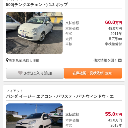
500(チンクエチェント) 1.2 ポップ
60.
0
支払総額
万円
本体価格
48.
0
万円
年式
2011年
走行
5.7万km
車検
車検整備付
他の情報を開く
熊本県菊池郡大津町
お気に入り追加
在庫確認・見積依頼
（無料）
フィアット
パンダ イージー エアコン・パワステ・パワ-ウィンドウ・エ
55.
0
支払総額
万円
本体価格
42.
0
万円
年式
2013年