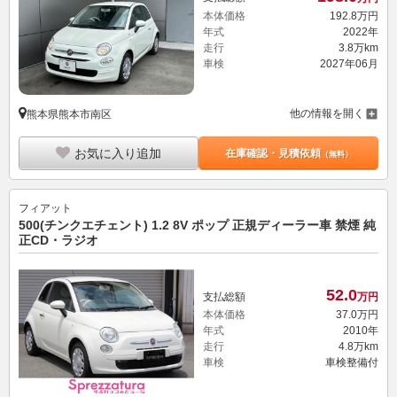
本体価格
192.
8
万円
年式
2022年
走行
3.8万km
車検
2027年06月
他の情報を開く
熊本県熊本市南区
お気に入り追加
在庫確認・見積依頼
（無料）
フィアット
500(チンクエチェント) 1.2 8V ポップ 正規ディーラー車 禁煙 純
正CD・ラジオ
52.
0
支払総額
万円
本体価格
37.
0
万円
年式
2010年
走行
4.8万km
車検
車検整備付