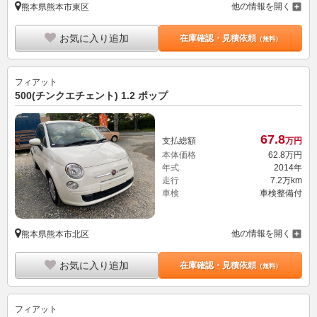
他の情報を開く
熊本県熊本市東区
お気に入り追加
在庫確認・見積依頼
（無料）
フィアット
500(チンクエチェント) 1.2 ポップ
67.
8
支払総額
万円
本体価格
62.
8
万円
年式
2014年
走行
7.2万km
車検
車検整備付
他の情報を開く
熊本県熊本市北区
お気に入り追加
在庫確認・見積依頼
（無料）
フィアット