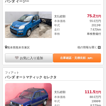
パンダ イージー
75.
2
支払総額
万円
本体価格
55.
0
万円
年式
2013年
走行
7.6万km
車検
車検整備付
他の情報を開く
熊本県熊本市東区
お気に入り追加
在庫確認・見積依頼
（無料）
フィアット
パンダ オートマティック セレクタ
111.
5
支払総額
万円
本体価格
88.
0
万円
年式
1998年
走行
8.5万km