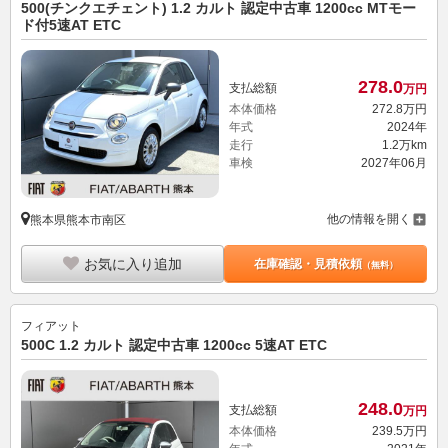
500(チンクエチェント) 1.2 カルト 認定中古車 1200cc MTモー
ド付5速AT ETC
278.
0
支払総額
万円
本体価格
272.
8
万円
年式
2024年
走行
1.2万km
車検
2027年06月
他の情報を開く
熊本県熊本市南区
お気に入り追加
在庫確認・見積依頼
（無料）
フィアット
500C 1.2 カルト 認定中古車 1200cc 5速AT ETC
248.
0
支払総額
万円
本体価格
239.
5
万円