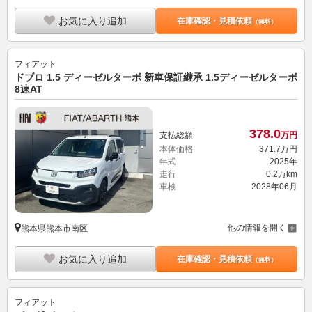
お気に入り追加
在庫確認・見積依頼
（無料）
フィアット
ドブロ 1.5 ディーゼルターボ 新車保証継承 1.5ディーゼルターボ
8速AT
378.
0
支払総額
万円
本体価格
371.
7
万円
年式
2025年
走行
0.2万km
車検
2028年06月
他の情報を開く
熊本県熊本市南区
お気に入り追加
在庫確認・見積依頼
（無料）
フィアット