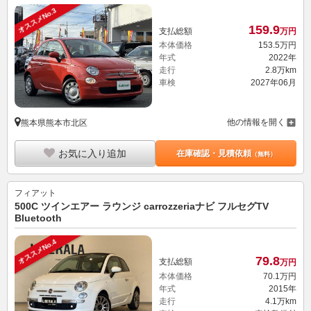
オススメNo.3
159.
9
支払総額
万円
本体価格
153.
5
万円
年式
2022年
走行
2.8万km
車検
2027年06月
他の情報を開く
熊本県熊本市北区
お気に入り追加
在庫確認・見積依頼
（無料）
フィアット
500C ツインエアー ラウンジ carrozzeriaナビ フルセグTV
Bluetooth
オススメNo.4
79.
8
支払総額
万円
本体価格
70.
1
万円
年式
2015年
走行
4.1万km