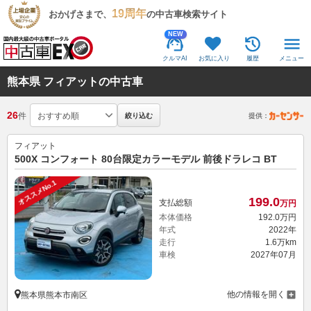
19周年
おかげさまで、
の中古車検索サイト
NEW
クルマAI
お気に入り
履歴
メニュー
熊本県 フィアットの中古車
26
件
絞り込む
提供：
フィアット
500X コンフォート 80台限定カラーモデル 前後ドラレコ BT
オススメNo.1
199.
0
支払総額
万円
本体価格
192.
0
万円
年式
2022年
走行
1.6万km
車検
2027年07月
他の情報を開く
熊本県熊本市南区