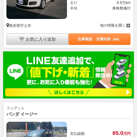
走行
8.9万km
車検
車検整備付
他の情報を開く
熊本県宇土市
お気に入り追加
在庫確認・見積依頼
（無料）
フィアット
パンダ イージー
65.
0
支払総額
万円