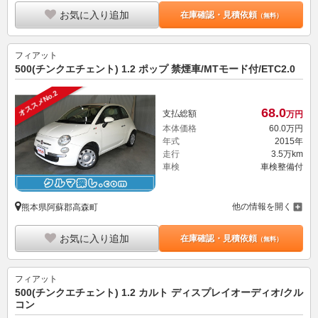
お気に入り追加
在庫確認・見積依頼
（無料）
フィアット
500(チンクエチェント) 1.2 ポップ 禁煙車/MTモード付/ETC2.0
オススメNo.2
68.
0
支払総額
万円
本体価格
60.
0
万円
年式
2015年
走行
3.5万km
車検
車検整備付
他の情報を開く
熊本県阿蘇郡高森町
お気に入り追加
在庫確認・見積依頼
（無料）
フィアット
500(チンクエチェント) 1.2 カルト ディスプレイオーディオ/クル
コン