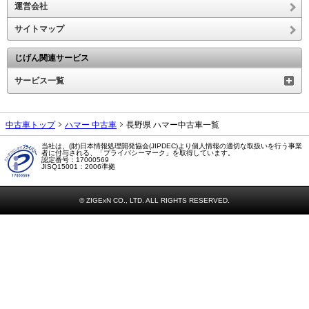
運営会社
サイトマップ
じげん関連サービス
サービス一覧
中古車トップ
ハマー 中古車
長野県 ハマー中古車一覧
当社は、(財)日本情報処理開発協会(JIPDEC)より個人情報の適切な取扱いを行う事業
者に付与される、「プライバシーマーク」を取得しています。
認定番号：17000569
JISQ15001：2006準拠
© ZIGExN CO., LTD. ALL RIGHTS RESERVED.