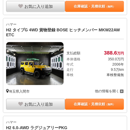
お気に入り追加
在庫確認・見積依頼
（無料）
ハマー
H2 タイプG 4WD 貨物登録 BOSE ヒッチメンバー MKW22AW
ETC
388.
6
支払総額
万円
本体価格
350.
0
万円
年式
2006年
走行
9.5万km
車検
車検整備無
他の情報を開く
埼玉県入間市
お気に入り追加
在庫確認・見積依頼
（無料）
ハマー
H2 6.0-AWD ラグジュアリーPKG