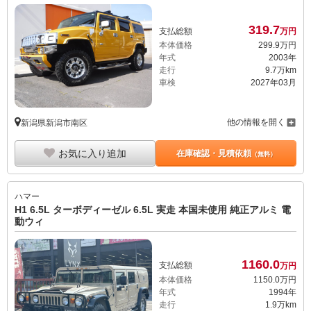
319.
7
支払総額
万円
本体価格
299.
9
万円
年式
2003年
走行
9.7万km
車検
2027年03月
他の情報を開く
新潟県新潟市南区
お気に入り追加
在庫確認・見積依頼
（無料）
ハマー
H1 6.5L ターボディーゼル 6.5L 実走 本国未使用 純正アルミ 電
動ウィ
1160.
0
支払総額
万円
本体価格
1150.
0
万円
年式
1994年
走行
1.9万km