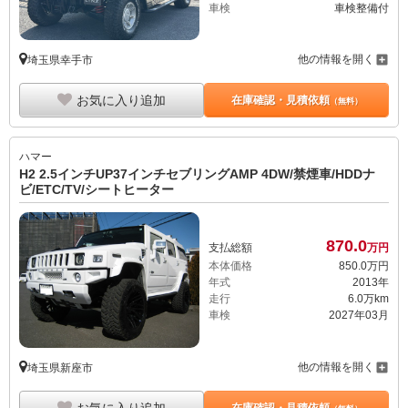
車検
車検整備付
他の情報を開く
埼玉県幸手市
お気に入り追加
在庫確認・見積依頼
（無料）
ハマー
H2 2.5インチUP37インチセブリングAMP 4DW/禁煙車/HDDナ
ビ/ETC/TV/シートヒーター
870.
0
支払総額
万円
本体価格
850.
0
万円
年式
2013年
走行
6.0万km
車検
2027年03月
他の情報を開く
埼玉県新座市
お気に入り追加
在庫確認・見積依頼