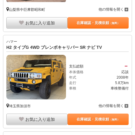
他の情報を開く
山梨県中巨摩郡昭和町
お気に入り追加
在庫確認・見積依頼
（無料）
ハマー
H2 タイプG 4WD ブレンボキャリパー SR ナビ TV
－
支払総額
本体価格
応談
年式
2008年
走行
5.8万km
車検
車検整備付
他の情報を開く
埼玉県加須市
お気に入り追加
在庫確認・見積依頼
（無料）