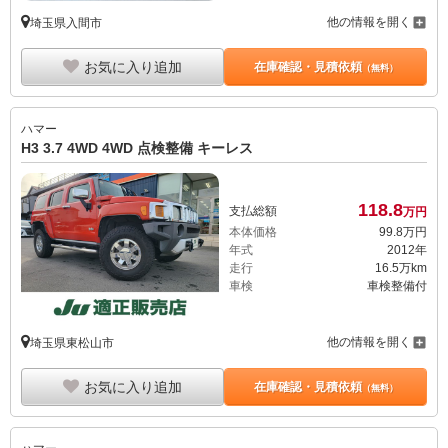
他の情報を開く
埼玉県入間市
お気に入り追加
在庫確認・見積依頼
（無料）
ハマー
H3 3.7 4WD 4WD 点検整備 キーレス
118.
8
支払総額
万円
本体価格
99.
8
万円
年式
2012年
走行
16.5万km
車検
車検整備付
他の情報を開く
埼玉県東松山市
お気に入り追加
在庫確認・見積依頼
（無料）