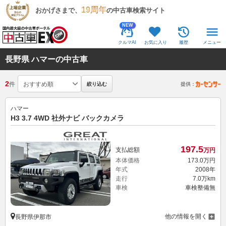
19周年
おかげさまで、
の中古車検索サイト
NEW
クルマAI
お気に入り
履歴
メニュー
長野県 ハマーの中古車
2
件
絞り込む
提供：
ハマー
H3 3.7 4WD 社外ナビ バックカメラ
197.
5
支払総額
万円
本体価格
173.
0
万円
年式
2008年
走行
7.0万km
車検
車検整備無
他の情報を開く
長野県伊那市