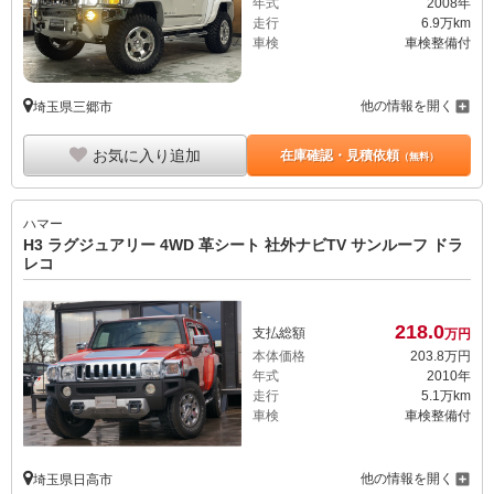
年式
2008年
走行
6.9万km
車検
車検整備付
他の情報を開く
埼玉県三郷市
お気に入り追加
在庫確認・見積依頼
（無料）
ハマー
H3 ラグジュアリー 4WD 革シート 社外ナビTV サンルーフ ドラ
レコ
218.
0
支払総額
万円
本体価格
203.
8
万円
年式
2010年
走行
5.1万km
車検
車検整備付
他の情報を開く
埼玉県日高市