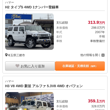
ハマー
H2 タイプS 4WD 1ナンバー登録車
313.
9
支払総額
万円
本体価格
298.
0
万円
年式
2007年
走行
不明
車検
車検整備付
他の情報を開く
埼玉県三郷市
お気に入り追加
在庫確認・見積依頼
（無料）
ハマー
H3 V8 4WD 新並 アルファ 5.3V8 4WD オバフェン
359.
1
支払総額
万円
本体価格
328.
0
万円