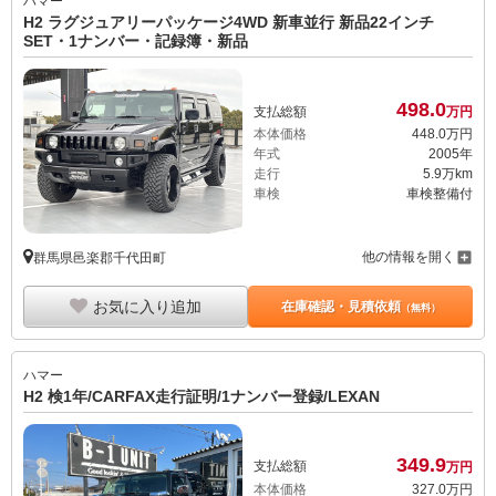
ハマー
H2 ラグジュアリーパッケージ4WD 新車並行 新品22インチ
SET・1ナンバー・記録簿・新品
498.
0
支払総額
万円
本体価格
448.
0
万円
年式
2005年
走行
5.9万km
車検
車検整備付
他の情報を開く
群馬県邑楽郡千代田町
お気に入り追加
在庫確認・見積依頼
（無料）
ハマー
H2 検1年/CARFAX走行証明/1ナンバー登録/LEXAN
349.
9
支払総額
万円
本体価格
327.
0
万円