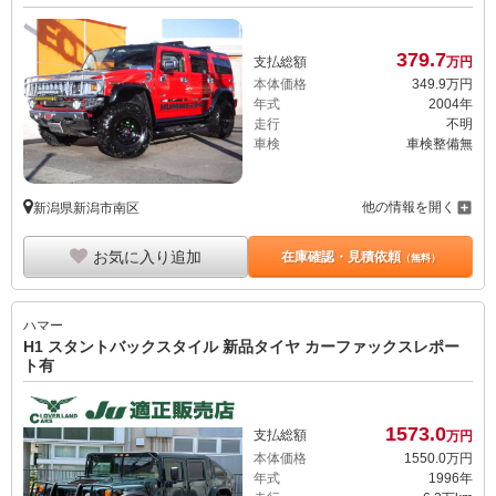
379.
7
支払総額
万円
本体価格
349.
9
万円
年式
2004年
走行
不明
車検
車検整備無
他の情報を開く
新潟県新潟市南区
お気に入り追加
在庫確認・見積依頼
（無料）
ハマー
H1 スタントバックスタイル 新品タイヤ カーファックスレポー
ト有
1573.
0
支払総額
万円
本体価格
1550.
0
万円
年式
1996年