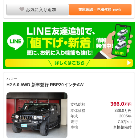
お気に入り追加
在庫確認・見積依頼
（無料）
ハマー
H2 6.0 AWD 新車並行 RBP20インチAW
366.
0
支払総額
万円
本体価格
338.
0
万円
年式
2005年
走行
7.5万km
車検
車検整備付