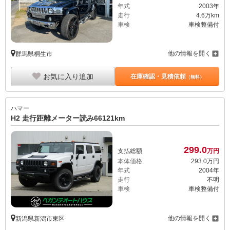
年式
2003年
走行
4.6万km
車検
車検整備付
他の情報を開く
群馬県桐生市
お気に入り追加
在庫確認・見積依頼
（無料）
ハマー
H2 走行距離メーター読み66121km
299.
0
支払総額
万円
本体価格
293.
0
万円
年式
2004年
走行
不明
車検
車検整備付
他の情報を開く
新潟県新潟市東区