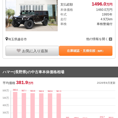
1496.
0
支払総額
万円
本体価格
1460.
0
万円
年式
1995年
走行
4.9万km
車検
車検整備付
他の情報を開く
埼玉県越谷市
お気に入り追加
在庫確認・見積依頼
（無料）
ハマー(長野県)の中古車本体価格相場
381.9
平均価格
2026年8月
更新
万円