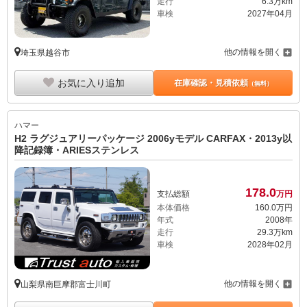
走行
6.3万km
車検
2027年04月
他の情報を開く
埼玉県越谷市
お気に入り追加
在庫確認・見積依頼
（無料）
ハマー
H2 ラグジュアリーパッケージ 2006yモデル CARFAX・2013y以
降記録簿・ARIESステンレス
178.
0
支払総額
万円
本体価格
160.
0
万円
年式
2008年
走行
29.3万km
車検
2028年02月
他の情報を開く
山梨県南巨摩郡富士川町