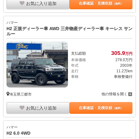
お気に入り追加
在庫確認・見積依頼
（無料）
ハマー
H2 正規ディーラー車 AWD 三井物産ディーラー車 キーレス サン
ルー
305.
9
支払総額
万円
本体価格
278.
0
万円
年式
2003年
走行
11.2万km
車検
車検整備付
他の情報を開く
埼玉県三郷市
お気に入り追加
在庫確認・見積依頼
（無料）
ハマー
H2 6.0 4WD