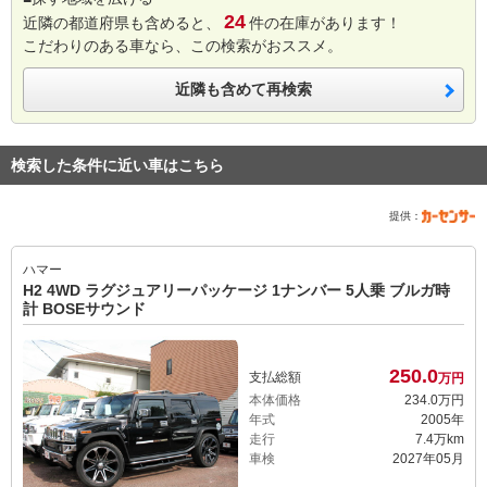
24
近隣の都道府県も含めると、
件の在庫があります！
こだわりのある車なら、この検索がおススメ。
近隣も含めて再検索
検索した条件に近い車はこちら
提供：
ハマー
H2 4WD ラグジュアリーパッケージ 1ナンバー 5人乗 ブルガ時
計 BOSEサウンド
250.
0
支払総額
万円
本体価格
234.
0
万円
年式
2005年
走行
7.4万km
車検
2027年05月