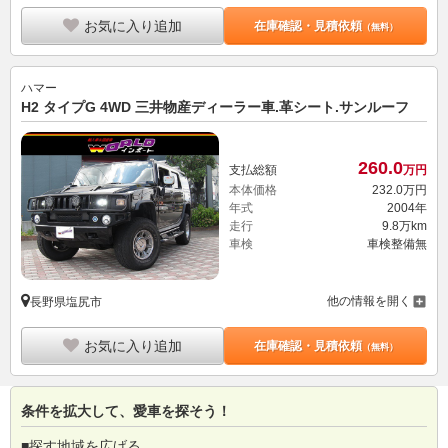
お気に入り追加
在庫確認・見積依頼
（無料）
ハマー
H2 タイプG 4WD 三井物産ディーラー車.革シート.サンルーフ
260.
0
支払総額
万円
本体価格
232.
0
万円
年式
2004年
走行
9.8万km
車検
車検整備無
他の情報を開く
長野県塩尻市
お気に入り追加
在庫確認・見積依頼
（無料）
条件を拡大して、愛車を探そう！
■探す地域を広げる