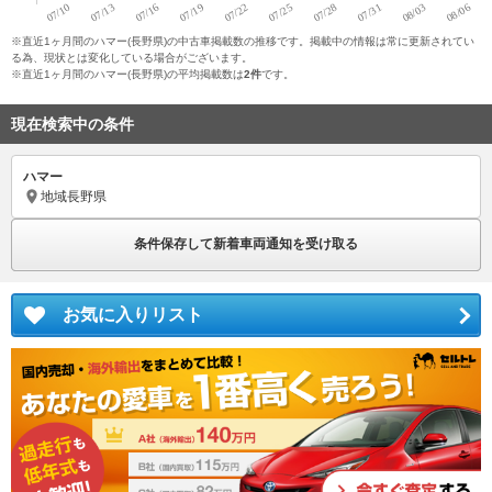
※直近1ヶ月間のハマー(長野県)の中古車掲載数の推移です。掲載中の情報は常に更新されてい
る為、現状とは変化している場合がございます。
※直近1ヶ月間のハマー(長野県)の平均掲載数は
2件
です。
現在検索中の条件
ハマー
地域
長野県
条件保存して新着車両通知を受け取る
お気に入りリスト