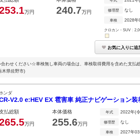
2021年
年式
253.
1
240.
7
なし
修理歴
万円
万円
2028年
車検
クロカン・SUV
｜
2,
お気に入りに追
い合わせください☆車検無し車両の場合は、車検取得費用を含めた支払
栃木県佐野市)
ホンダ
CR-V2.0 e:HEV EX 雹害車 純正ナビゲーション
支払総額
本体価格
2022年(
年式
265.
5
255.
6
なし
修理歴
万円
万円
2027年0
車検