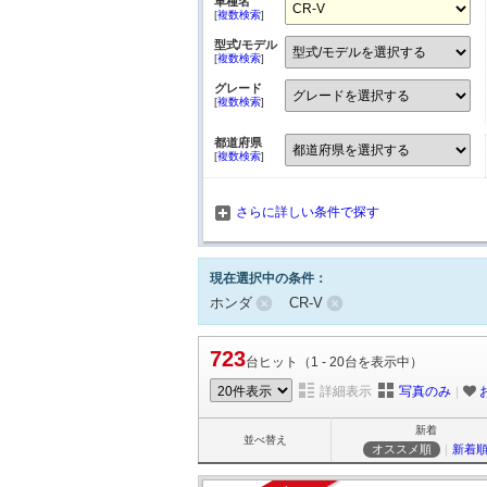
車種名
[
複数検索
]
型式/モデル
[
複数検索
]
グレード
[
複数検索
]
都道府県
[
複数検索
]
さらに詳しい条件で探す
現在選択中の条件：
ホンダ
CR-V
723
台ヒット（1 - 20台を表示中）
詳細表示
写真のみ
｜
新着
並べ替え
オススメ順
｜
新着