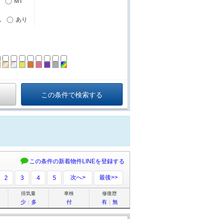
MT
し
あり
ーン
ラック
ブラウン
ゴールド
シルバー
イエロー
オレンジ
ピンク
パープル
グレー
その他
この条件の新着物件LINEを登録する
次へ>
最後>>
2
3
4
5
排気量
車検
修復歴
少
｜
多
付
有
｜
無