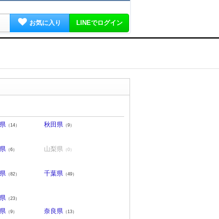
お気に入り
LINEでログイン
県
秋田県
（14）
（9）
県
山梨県
（6）
（0）
県
千葉県
（82）
（49）
県
（23）
県
奈良県
（9）
（13）