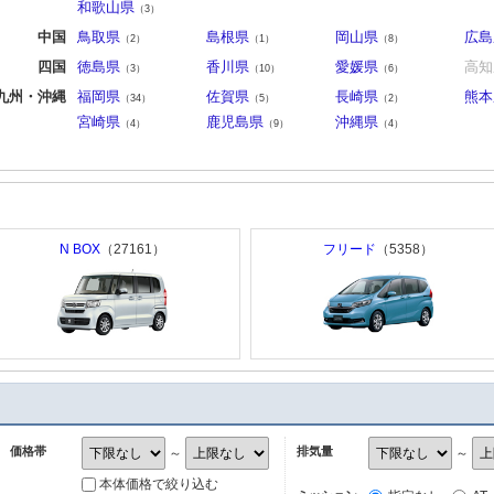
和歌山県
（3）
中国
鳥取県
島根県
岡山県
広島
（2）
（1）
（8）
四国
徳島県
香川県
愛媛県
高知
（3）
（10）
（6）
九州・沖縄
福岡県
佐賀県
長崎県
熊本
（34）
（5）
（2）
宮崎県
鹿児島県
沖縄県
（4）
（9）
（4）
N BOX
（27161）
フリード
（5358）
価格帯
排気量
～
～
本体価格で絞り込む