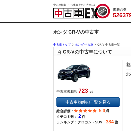
中古車情報･中古車販売の中古車EX
掲載台数
5
2
6
3
7
ホンダ CR-Vの中古車
中古車トップ
ホンダ 中古車
CR-V 中古車一覧
CR-Vの中古車について
都
北
723
中古車掲載数
台
中古車物件の一覧を見る
5.0
点
総合評価：
2
クチコミ数：
件
384
ランキング：
クロカン・SUV
位