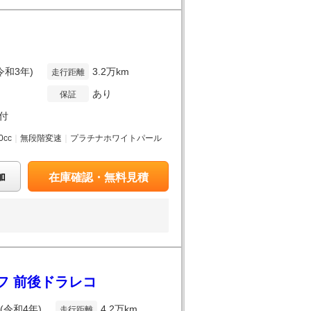
(令和3年)
3.2万km
走行距離
あり
保証
付
0cc
｜
無段階変速
｜
プラチナホワイトパール
加
在庫確認・無料見積
ルーフ 前後ドラレコ
年(令和4年)
4.2万km
走行距離