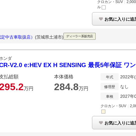
クロカン・SUV
｜
2,00
ル
お気に入りに追
店（認定中古車取扱店）
(茨城県土浦市)
ディーラー系販売店
ホンダ
CR-V2.0 e:HEV EX H SENSING 最長5年保証 ワ
支払総額
本体価格
2022年
年式
295.
2
284.
8
なし
修理歴
万円
万円
2027年
車検
クロカン・SUV
｜
2,0
お気に入りに追