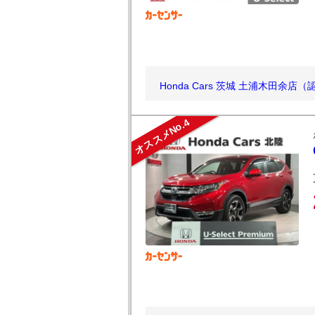
Honda Cars 茨城 土浦木田余
オススメNo.4