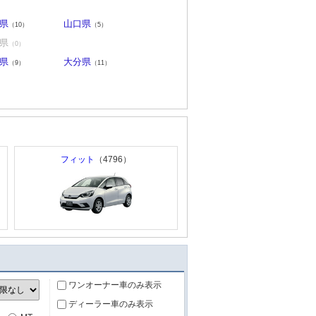
県
山口県
（10）
（5）
県
（0）
県
大分県
（9）
（11）
フィット
（4796）
ワンオーナー車のみ表示
ディーラー車のみ表示