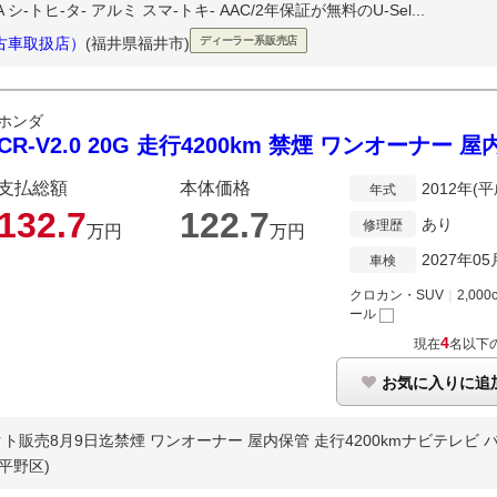
 シ-トヒ-タ- アルミ スマ-トキ- AAC/2年保証が無料のU-Sel...
古車取扱店）
(福井県福井市)
ディーラー系販売店
ホンダ
CR-V2.0 20G 走行4200km 禁煙 ワンオーナー 
支払総額
本体価格
2012年(平
年式
132.
7
122.
7
あり
修理歴
万円
万円
2027年05
車検
クロカン・SUV
｜
2,000
ール
4
現在
名以下
お気に入りに追
売8月9日迄禁煙 ワンオーナー 屋内保管 走行4200kmナビテレビ バッ
平野区)