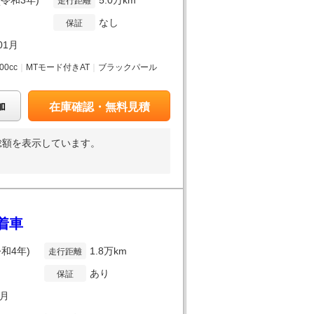
(令和3年)
5.0万km
走行距離
なし
保証
01月
000cc
｜
MTモード付きAT
｜
ブラックパール
加
在庫確認・無料見積
総額を表示しています。
装着車
令和4年)
1.8万km
走行距離
あり
保証
3月