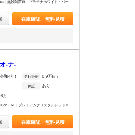
0cc
｜
無段階変速
｜
プラチナホワイト・パー
加
在庫確認・無料見積
ンオ-ナ-
(令和4年)
0.9万km
走行距離
あり
保証
08月
00cc
｜
AT
｜
プレミアムクリスタルレッドM
加
在庫確認・無料見積