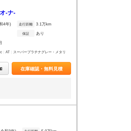
ンオ-ナ-
和4年)
3.1万km
走行距離
あり
保証
月
cc
｜
AT
｜
スーパープラチナグレー・メタリ
加
在庫確認・無料見積