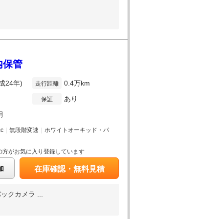
屋内保管
成24年)
0.4万km
走行距離
あり
保証
月
cc
｜
無段階変速
｜
ホワイトオーキッド・パ
の方がお気に入り登録しています
加
在庫確認・無料見積
クカメラ ...