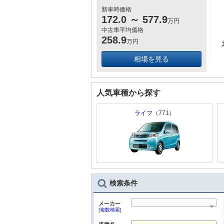
新車時価格
172.0
～
577.9
万円
中古車平均価格
258.9
万円
相場を見る
人気車種から探す
ライフ
（771）
検索条件
メーカー
[
複数検索
]