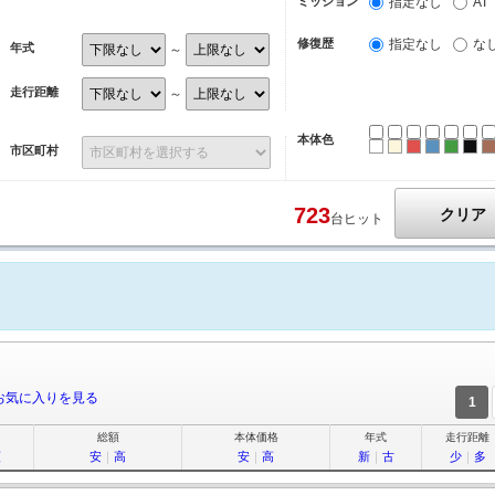
ミッション
指定なし
AT
修復歴
指定なし
な
年式
～
走行距離
～
本体色
ホワイト
パール
レッド
ブルー
グリ
ブ
市区町村
723
クリア
台ヒット
お気に入りを見る
1
総額
本体価格
年式
走行距離
順
安
｜
高
安
｜
高
新
｜
古
少
｜
多