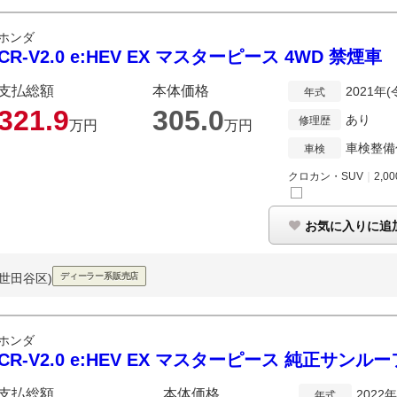
ホンダ
CR-V2.0 e:HEV EX マスターピース 4WD 禁煙車
支払総額
本体価格
2021年
年式
321.
9
305.
0
あり
修理歴
万円
万円
車検整備
車検
クロカン・SUV
｜
2,00
お気に入りに追
世田谷区)
ディーラー系販売店
ホンダ
CR-V2.0 e:HEV EX マスターピース 純正サン
支払総額
本体価格
2022
年式