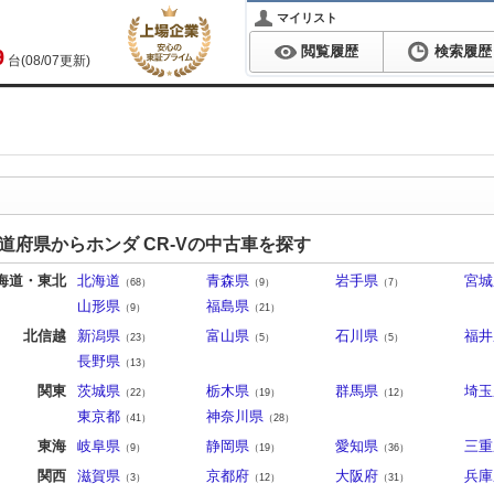
マイリスト
閲覧履歴
検索履歴
9
台(08/07更新)
道府県からホンダ CR-Vの中古車を探す
海道・東北
北海道
青森県
岩手県
宮城
（68）
（9）
（7）
山形県
福島県
（9）
（21）
北信越
新潟県
富山県
石川県
福井
（23）
（5）
（5）
長野県
（13）
関東
茨城県
栃木県
群馬県
埼玉
（22）
（19）
（12）
東京都
神奈川県
（41）
（28）
東海
岐阜県
静岡県
愛知県
三重
（9）
（19）
（36）
関西
滋賀県
京都府
大阪府
兵庫
（3）
（12）
（31）