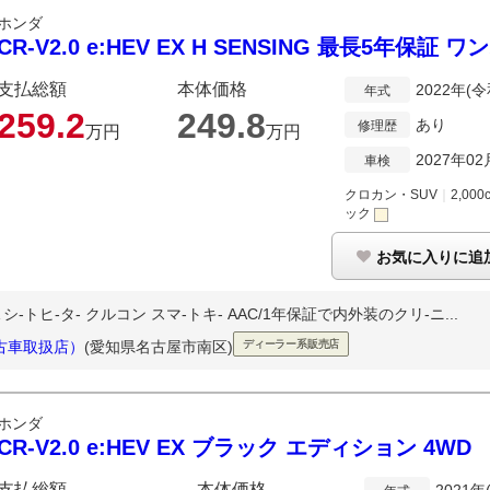
ホンダ
CR-V2.0 e:HEV EX H SENSING 最長5年保証 ワ
支払総額
本体価格
2022年(令
年式
259.
2
249.
8
あり
修理歴
万円
万円
2027年02
車検
クロカン・SUV
｜
2,000
ック
お気に入りに追
A シ-トヒ-タ- クルコン スマ-トキ- AAC/1年保証で内外装のクリ-ニ...
古車取扱店）
(愛知県名古屋市南区)
ディーラー系販売店
ホンダ
CR-V2.0 e:HEV EX ブラック エディション 4WD
支払総額
本体価格