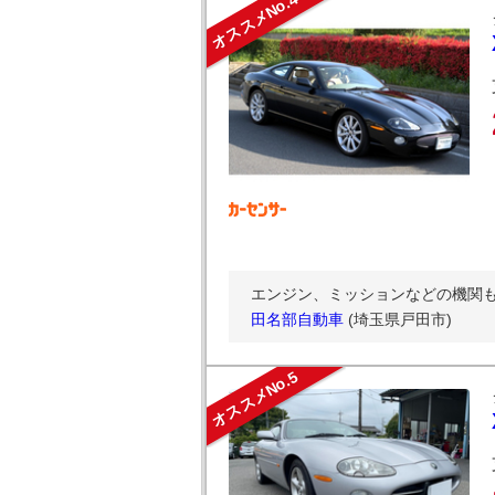
オススメNo.4
エンジン、ミッションなどの機関も
田名部自動車
(埼玉県戸田市)
オススメNo.5