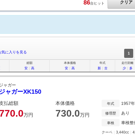
86
クリア
台ヒット
お気に入りを見る
1
総額
本体価格
年式
走行距離
順
安
｜
高
安
｜
高
新
｜
古
少
｜
多
ジャガー
ジャガーXK150
支払総額
本体価格
1957
年式
770.
0
730.
0
あり
修理歴
万円
万円
車検整
車検
クーペ
｜
3,440cc
｜