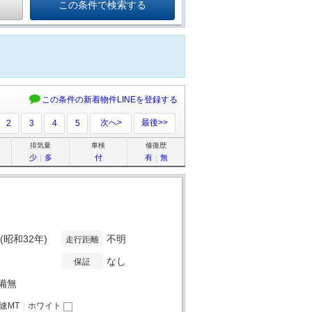
この条件の新着物件LINEを登録する
次へ>
最後>>
2
3
4
5
排気量
車検
修復歴
少
｜
多
付
有
｜
無
年(昭和32年)
不明
走行距離
なし
保証
備無
4速MT
｜
ホワイト