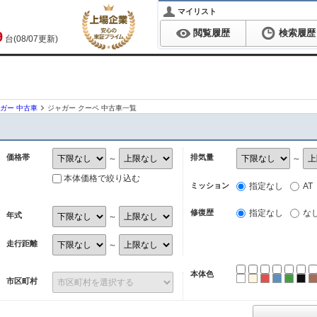
マイリスト
閲覧履歴
検索履歴
9
台(08/07更新)
ガー 中古車
ジャガー クーペ 中古車一覧
価格帯
排気量
～
～
本体価格で絞り込む
ミッション
指定なし
AT
修復歴
指定なし
な
年式
～
走行距離
～
本体色
ホワイト
パール
レッド
ブルー
グリ
ブ
市区町村