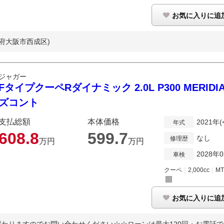
お気に入りに追
阪府大阪市西成区)
ジャガー
FタイプクーペRダイナミック 2.0L P300 MERI
ズコント
支払総額
本体価格
2021年
年式
608.
8
599.
7
なし
修理歴
万円
万円
2028年
車検
クーペ
｜
2,000cc
｜
M
お気に入りに追