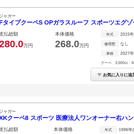
ジャガー
FタイプクーペS OPガラスルーフ スポーツエグ
支払総額
本体価格
2015
年式
280.
0
268.
0
なし
修理歴
万円
万円
2027
車検
クーペ
｜
3,000cc
｜
お気に入りに追
ジャガー
XKクーペ8 スポーツ 医療法人ワンオーナー右ハ
支払総額
本体価格
1996年
年式