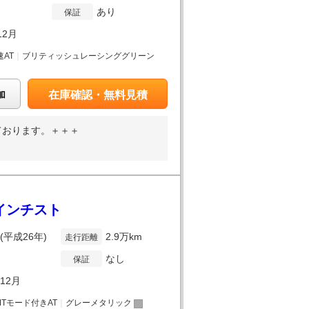
あり
保証
12月
速AT
｜
ブリティッシュレーシンググリーン
加
在庫確認・無料見積
ております。＋＋＋
インチスト
年(平成26年)
2.9万km
走行距離
なし
保証
年12月
MTモード付きAT
｜
グレーメタリック