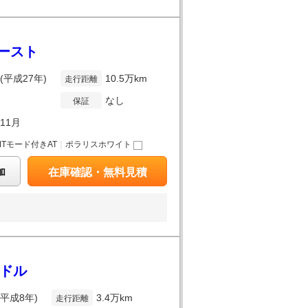
ゾースト
年(平成27年)
10.5万km
走行距離
なし
保証
年11月
MTモード付きAT
｜
ポラリスホワイト
加
在庫確認・無料見積
ンドル
(平成8年)
3.4万km
走行距離