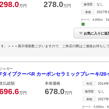
298.
0
278.
0
なし
修理歴
万円
万円
2027年
車検
クーペ
｜
4,000cc
｜
5
お気に入りに追
ます。＋＋＋展示場複数ございますので、ご来店の際はご連絡お待ちし
ジャガー
FタイプクーペR カーボンセラミックブレーキ/20
支払総額
本体価格
2014
年式
696.
6
678.
0
なし
修理歴
万円
万円
2027
車検
クーペ
｜
5,000cc
｜