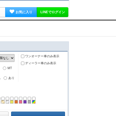
お気に入り
LINEでログイン
ワンオーナー車のみ表示
ディーラー車のみ表示
MT
し
あり
ーン
ラック
ブラウン
ゴールド
シルバー
イエロー
オレンジ
ピンク
パープル
グレー
その他