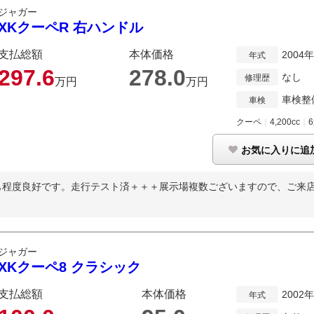
ジャガー
XKクーペR 右ハンドル
支払総額
本体価格
2004
年式
297.
6
278.
0
なし
修理歴
万円
万円
車検整
車検
クーペ
｜
4,200cc
｜
お気に入りに追
程度良好です。走行テスト済＋＋＋展示場複数ございますので、ご来店の
ジャガー
XKクーペ8 クラシック
支払総額
本体価格
2002
年式