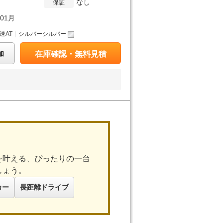
なし
保証
年01月
5速AT
｜
シルバーシルバー
加
在庫確認・無料見積
を叶える、ぴったりの一台
しょう。
カー
長距離ドライブ