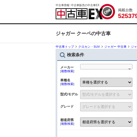
中古車情報･中古車販売の中古車EX
掲載台数
5
2
5
3
7
ジャガー クーペの中古車
中古車トップ
クロカン・SUV
ジャガー 中古車
ジャ
検索条件
メーカー
[
複数検索
]
車種名
[
複数検索
]
型式/モデル
グレード
都道府県
[
複数検索
]