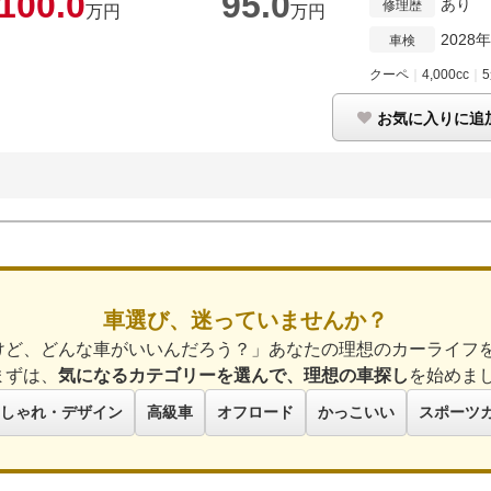
100.
0
95.
0
あり
修理歴
万円
万円
2028
車検
クーペ
｜
4,000cc
｜
お気に入りに追
車選び、迷っていませんか？
けど、どんな車がいいんだろう？」あなたの理想のカーライフ
まずは、
気になるカテゴリーを選んで、理想の車探し
を始めま
しゃれ・デザイン
高級車
オフロード
かっこいい
スポーツ