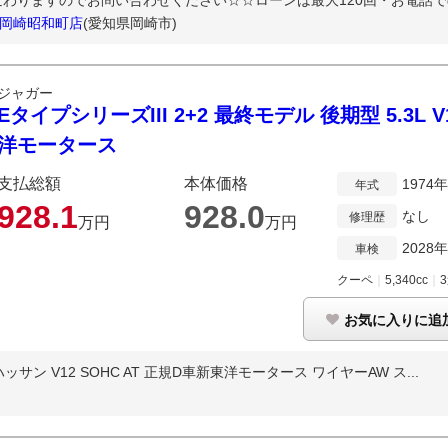
わりますのでお問い合わせください☆☆ローンは最大120回・お電話での
UV岡崎昭和町店
(愛知県岡崎市)
ジャガー
EタイプシリーズIII 2+2 最終モデル 後期型 5.3L V
洋モータース
支払総額
本体価格
1974
年式
928.
1
928.
0
なし
修理歴
万円
万円
2028
車検
クーペ
｜
5,340cc
｜
お気に入りに追
・ハッサン V12 SOHC AT 正規D車新東洋モータース ワイヤーAW ス...