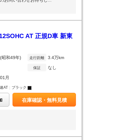
お問い合わせお待ちし...
12SOHC AT 正規D車 新東
年(昭和49年)
3.4万km
走行距離
なし
保証
年01月
3速AT
｜
ブラック
加
在庫確認・無料見積