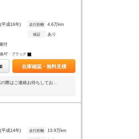
年(平成16年)
4.6万km
走行距離
あり
保証
備付
6速AT
｜
ブラック
加
在庫確認・無料見積
際はご連絡お待ちしてお...
年(平成14年)
13.9万km
走行距離