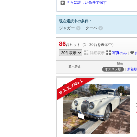
さらに詳しい条件で探す
現在選択中の条件：
ジャガー
クーペ
86
台ヒット（1 - 20台を表示中）
詳細表示
写真のみ
｜
新着
並べ替え
オススメ順
｜
新着
オススメNo.1