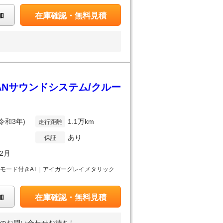
加
在庫確認・無料見積
DIANサウンドシステム/クルー
(令和3年)
1.1万km
走行距離
あり
保証
02月
Tモード付きAT
｜
アイガーグレイメタリック
加
在庫確認・無料見積