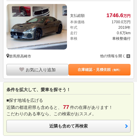
1746.
6
支払総額
万円
本体価格
1700.
0
万円
年式
2019年
走行
0.6万km
車検
車検整備付
他の情報を開く
群馬県高崎市
お気に入り追加
在庫確認・見積依頼
（無料）
条件を拡大して、愛車を探そう！
■探す地域を広げる
77
近隣の都道府県も含めると、
件の在庫があります！
こだわりのある車なら、この検索がおススメ。
近隣も含めて再検索