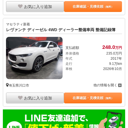
お気に入り追加
在庫確認・見積依頼
（無料）
マセラティ
新着
レヴァンテ ディーゼル 4WD ディーラー整備車両 整備記録簿
248.
0
支払総額
万円
本体価格
235.
0
万円
年式
2017年
走行
9.1万km
車検
2026年10月
他の情報を開く
埼玉県川口市
お気に入り追加
在庫確認・見積依頼
（無料）