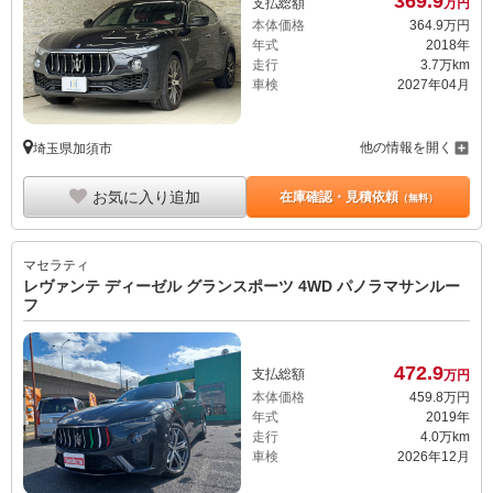
369.
9
支払総額
万円
本体価格
364.
9
万円
年式
2018年
走行
3.7万km
車検
2027年04月
他の情報を開く
埼玉県加須市
お気に入り追加
在庫確認・見積依頼
（無料）
マセラティ
レヴァンテ ディーゼル グランスポーツ 4WD パノラマサンルー
フ
472.
9
支払総額
万円
本体価格
459.
8
万円
年式
2019年
走行
4.0万km
車検
2026年12月