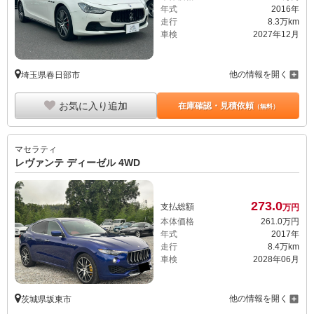
年式
2016年
走行
8.3万km
車検
2027年12月
他の情報を開く
埼玉県春日部市
お気に入り追加
在庫確認・見積依頼
（無料）
マセラティ
レヴァンテ ディーゼル 4WD
273.
0
支払総額
万円
本体価格
261.
0
万円
年式
2017年
走行
8.4万km
車検
2028年06月
他の情報を開く
茨城県坂東市