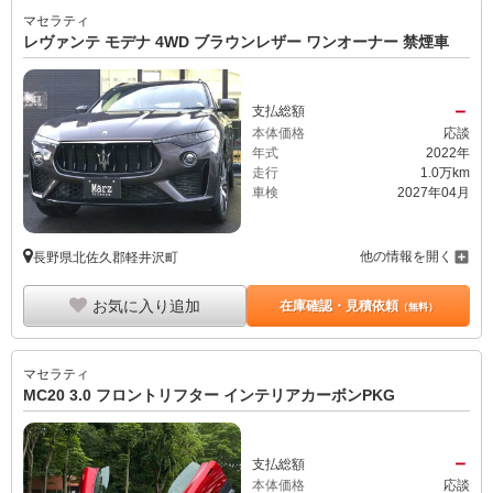
マセラティ
レヴァンテ モデナ 4WD ブラウンレザー ワンオーナー 禁煙車
－
支払総額
本体価格
応談
年式
2022年
走行
1.0万km
車検
2027年04月
他の情報を開く
長野県北佐久郡軽井沢町
お気に入り追加
在庫確認・見積依頼
（無料）
マセラティ
MC20 3.0 フロントリフター インテリアカーボンPKG
－
支払総額
本体価格
応談