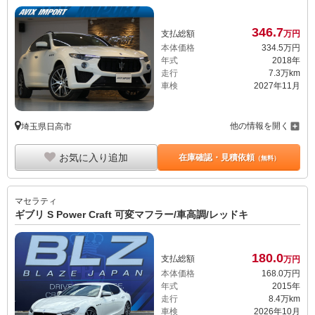
346.
7
支払総額
万円
本体価格
334.
5
万円
年式
2018年
走行
7.3万km
車検
2027年11月
他の情報を開く
埼玉県日高市
お気に入り追加
在庫確認・見積依頼
（無料）
マセラティ
ギブリ S Power Craft 可変マフラー/車高調/レッドキ
180.
0
支払総額
万円
本体価格
168.
0
万円
年式
2015年
走行
8.4万km
車検
2026年10月