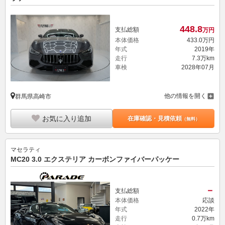
448.
8
支払総額
万円
本体価格
433.
0
万円
年式
2019年
走行
7.3万km
車検
2028年07月
他の情報を開く
群馬県高崎市
お気に入り追加
在庫確認・見積依頼
（無料）
マセラティ
MC20 3.0 エクステリア カーボンファイバーパッケー
－
支払総額
本体価格
応談
年式
2022年
走行
0.7万km