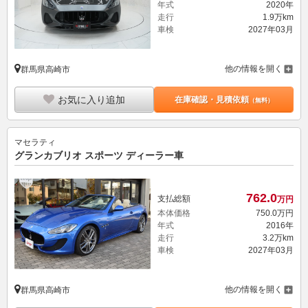
年式
2020年
走行
1.9万km
車検
2027年03月
他の情報を開く
群馬県高崎市
お気に入り追加
在庫確認・見積依頼
（無料）
マセラティ
グランカブリオ スポーツ ディーラー車
762.
0
支払総額
万円
本体価格
750.
0
万円
年式
2016年
走行
3.2万km
車検
2027年03月
他の情報を開く
群馬県高崎市