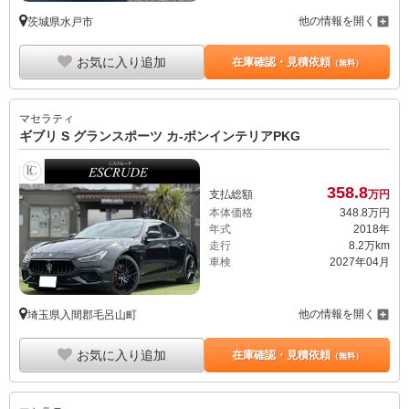
他の情報を開く
茨城県水戸市
お気に入り追加
在庫確認・見積依頼
（無料）
マセラティ
ギブリ S グランスポーツ カ-ボンインテリアPKG
358.
8
支払総額
万円
本体価格
348.
8
万円
年式
2018年
走行
8.2万km
車検
2027年04月
他の情報を開く
埼玉県入間郡毛呂山町
お気に入り追加
在庫確認・見積依頼
（無料）