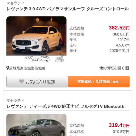
マセラティ
レヴァンテ 3.0 4WD パノラマサンルーフ クルーズコントロール
382.
5
支払総額
万円
本体価格
368.
0
万円
年式
2017年
走行
4.5万km
車検
2028年01月
他の情報を開く
茨城県東茨城郡茨城町
お気に入り追加
在庫確認・見積依頼
（無料）
マセラティ
レヴァンテ ディーゼル 4WD 純正ナビ フルセグTV Bluetooth
319.
4
支払総額
万円
本体価格
310.
8
万円