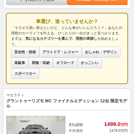
車選び、迷っていませんか？
「そろそろ買い替えたいけど、どんな車がいいんだろう？」あなたの
理想のカーライフを叶える、ぴったりの一台がきっと見つかります。
まずは、
気になるカテゴリーを選んで、理想の車探し
を始めましょ
う。
安全性・技術
アウトドア・レジャー
おしゃれ・デザイン
高級車
荷物・収納
オフロード
かっこいい
スポーツカー
マセラティ
グラントゥーリズモ MC ファイナルエディション 12台 限定モデ
ル
1499.
0
支払総額
万円
本体価格
1479.
0
万円