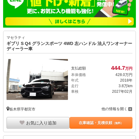
マセラティ
ギブリ S Q4 グランスポーツ 4WD 左ハンドル 法人ワンオーナー
ディーラー車
444.
7
支払総額
万円
本体価格
428.
0
万円
年式
2018年
走行
3.8万km
車検
2027年02月
他の情報を開く
栃木県宇都宮市
お気に入り追加
在庫確認・見積依頼
（無料）