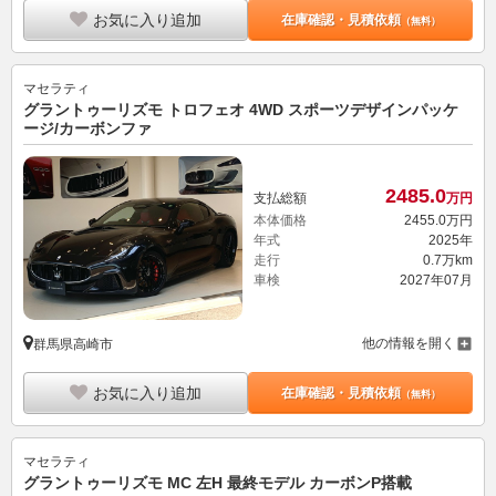
お気に入り追加
在庫確認・見積依頼
（無料）
マセラティ
グラントゥーリズモ トロフェオ 4WD スポーツデザインパッケ
ージ/カーボンファ
2485.
0
支払総額
万円
本体価格
2455.
0
万円
年式
2025年
走行
0.7万km
車検
2027年07月
他の情報を開く
群馬県高崎市
お気に入り追加
在庫確認・見積依頼
（無料）
マセラティ
グラントゥーリズモ MC 左H 最終モデル カーボンP搭載