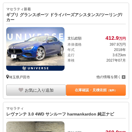
マセラティ
新着
ギブリ グランスポーツ ドライバーズアシスタンス/ツーリング/
カー
412.
9
支払総額
万円
本体価格
397.
9
万円
年式
2018年
走行
3.6万km
車検
2027年07月
他の情報を開く
埼玉県戸田市
お気に入り追加
在庫確認・見積依頼
（無料）
マセラティ
レヴァンテ 3.0 4WD サンルーフ harmankardon 純正ナビ