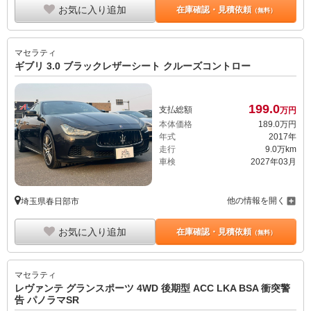
お気に入り追加
在庫確認・見積依頼
（無料）
マセラティ
ギブリ 3.0 ブラックレザーシート クルーズコントロー
199.
0
支払総額
万円
本体価格
189.
0
万円
年式
2017年
走行
9.0万km
車検
2027年03月
他の情報を開く
埼玉県春日部市
お気に入り追加
在庫確認・見積依頼
（無料）
マセラティ
レヴァンテ グランスポーツ 4WD 後期型 ACC LKA BSA 衝突警
告 パノラマSR