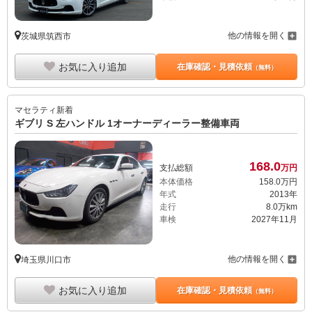
他の情報を開く
茨城県筑西市
お気に入り追加
在庫確認・見積依頼
（無料）
マセラティ
新着
ギブリ S 左ハンドル 1オーナーディーラー整備車両
168.
0
支払総額
万円
本体価格
158.
0
万円
年式
2013年
走行
8.0万km
車検
2027年11月
他の情報を開く
埼玉県川口市
お気に入り追加
在庫確認・見積依頼
（無料）