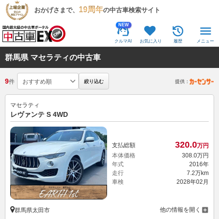
19周年
おかげさまで、
の中古車検索サイト
NEW
クルマAI
お気に入り
履歴
メニュー
群馬県 マセラティの中古車
9
件
絞り込む
提供：
マセラティ
レヴァンテ S 4WD
320.
0
支払総額
万円
本体価格
308.
0
万円
年式
2016年
走行
7.2万km
車検
2028年02月
他の情報を開く
群馬県太田市