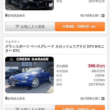
車検
2027年11月
他の情報を開く
群馬県高崎市
お気に入り追加
在庫確認・見積依頼
（無料）
マセラティ
グランスポーツ ベースグレード カロッツェリアナビ DTV Bモニ
ター ETC
398.
0
支払総額
万円
本体価格
380.
0
万円
年式
2005年
走行
3.8万km
車検
2027年04月
他の情報を開く
群馬県太田市
お気に入り追加
在庫確認・見積依頼
（無料）