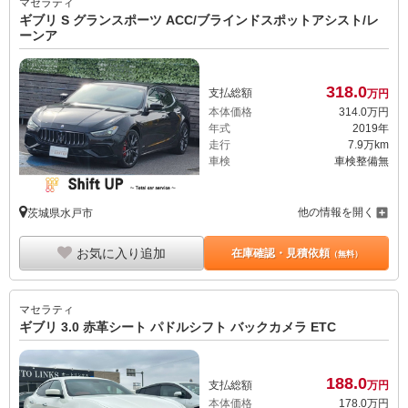
マセラティ
ギブリ S グランスポーツ ACC/ブラインドスポットアシスト/レ
ーンア
318.
0
支払総額
万円
本体価格
314.
0
万円
年式
2019年
走行
7.9万km
車検
車検整備無
他の情報を開く
茨城県水戸市
お気に入り追加
在庫確認・見積依頼
（無料）
マセラティ
ギブリ 3.0 赤革シート パドルシフト バックカメラ ETC
188.
0
支払総額
万円
本体価格
178.
0
万円