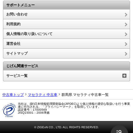
サポートメニュー
お問い合わせ
利用規約
個人情報の取り扱いについて
運営会社
サイトマップ
じげん関連サービス
サービス一覧
中古車トップ
マセラティ 中古車
群馬県 マセラティ中古車一覧
当社は、(財)日本情報処理開発協会(JIPDEC)より個人情報の適切な取扱いを行う事業
者に付与される、「プライバシーマーク」を取得しています。
認定番号：17000569
JISQ15001：2006準拠
© ZIGExN CO., LTD. ALL RIGHTS RESERVED.