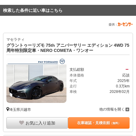
検索した条件に近い車はこちら
提供：
マセラティ
グラントゥーリズモ 75th アニバーサリー エディション 4WD 75
周年特別限定車・NERO COMETA・ワンオー
－
支払総額
本体価格
応談
年式
2025年
走行
0.3万km
車検
2028年02月
他の情報を開く
埼玉県川越市
お気に入り追加
在庫確認・見積依頼
（無料）