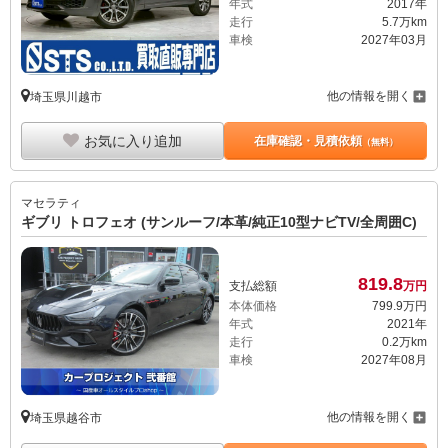
年式
2017年
走行
5.7万km
車検
2027年03月
他の情報を開く
埼玉県川越市
お気に入り追加
在庫確認・見積依頼
（無料）
マセラティ
ギブリ トロフェオ (サンルーフ/本革/純正10型ナビTV/全周囲C)
819.
8
支払総額
万円
本体価格
799.
9
万円
年式
2021年
走行
0.2万km
車検
2027年08月
他の情報を開く
埼玉県越谷市