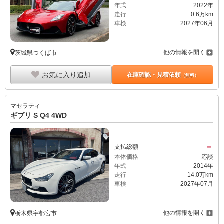
年式
2022年
走行
0.6万km
車検
2027年06月
他の情報を開く
茨城県つくば市
お気に入り追加
在庫確認・見積依頼
（無料）
マセラティ
ギブリ S Q4 4WD
－
支払総額
本体価格
応談
年式
2014年
走行
14.0万km
車検
2027年07月
他の情報を開く
栃木県宇都宮市