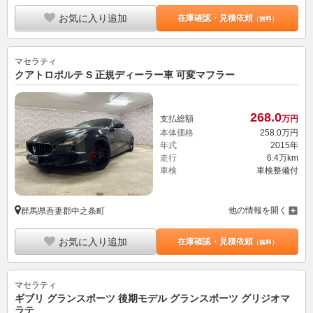
お気に入り追加
在庫確認・見積依頼
（無料）
マセラティ
クアトロポルテ S 正規ディーラー車 可変マフラー
268.
0
支払総額
万円
本体価格
258.
0
万円
年式
2015年
走行
6.4万km
車検
車検整備付
他の情報を開く
群馬県吾妻郡中之条町
お気に入り追加
在庫確認・見積依頼
（無料）
マセラティ
ギブリ グランスポーツ 後期モデル グランスポーツ グリジオマ
ラテ