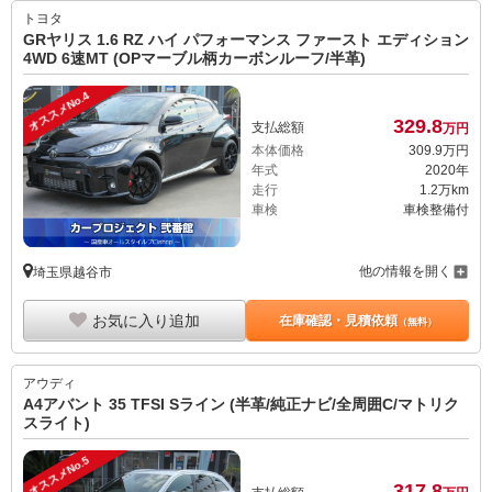
トヨタ
GRヤリス 1.6 RZ ハイ パフォーマンス ファースト エディション
4WD 6速MT (OPマーブル柄カーボンルーフ/半革)
オススメNo.4
329.
8
支払総額
万円
本体価格
309.
9
万円
年式
2020年
走行
1.2万km
車検
車検整備付
他の情報を開く
埼玉県越谷市
お気に入り追加
在庫確認・見積依頼
（無料）
アウディ
A4アバント 35 TFSI Sライン (半革/純正ナビ/全周囲C/マトリク
スライト)
オススメNo.5
317.
8