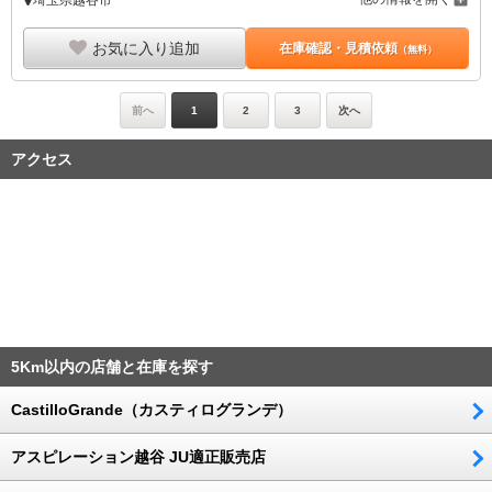
埼玉県越谷市
お気に入り追加
在庫確認・見積依頼
（無料）
前へ
1
2
3
次へ
アクセス
5Km以内の店舗と在庫を探す
CastilloGrande（カスティログランデ）
アスピレーション越谷 JU適正販売店