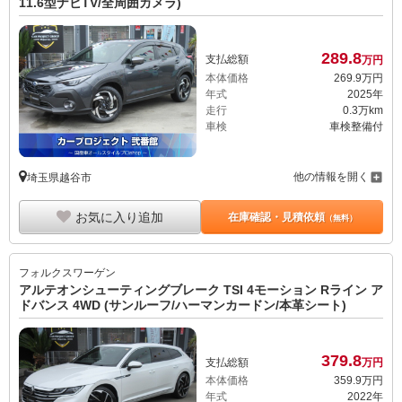
11.6型ナビTV/全周囲カメラ)
289.
8
支払総額
万円
本体価格
269.
9
万円
年式
2025年
走行
0.3万km
車検
車検整備付
他の情報を開く
埼玉県越谷市
お気に入り追加
在庫確認・見積依頼
（無料）
フォルクスワーゲン
アルテオンシューティングブレーク TSI 4モーション Rライン ア
ドバンス 4WD (サンルーフ/ハーマンカードン/本革シート)
379.
8
支払総額
万円
本体価格
359.
9
万円
年式
2022年