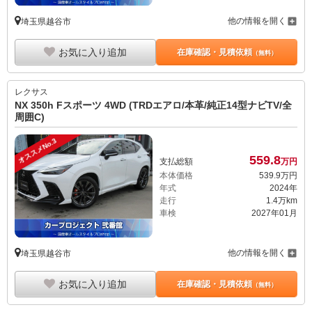
他の情報を開く
埼玉県越谷市
お気に入り追加
在庫確認・見積依頼
（無料）
レクサス
NX 350h Fスポーツ 4WD (TRDエアロ/本革/純正14型ナビTV/全
周囲C)
オススメNo.3
559.
8
支払総額
万円
本体価格
539.
9
万円
年式
2024年
走行
1.4万km
車検
2027年01月
他の情報を開く
埼玉県越谷市
お気に入り追加
在庫確認・見積依頼
（無料）