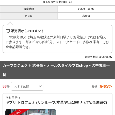
埼玉県越谷市七左町8−46
営業時間
09:30～19:00
定休日
水曜日
販売店からのコメント
JR武蔵野線又は埼玉高速鉄道の東川口駅よりお電話頂ければお迎え
に参ります。草加ICから約10分。ストックヤードに多数在庫有。ほぼ
全車記録簿付き。
最終更新日:2026/08/07
カープロジェクト 弐番館～オールスタイルプロshop～の中古車一
覧
83
件
提供：
マセラティ
ギブリ トロフェオ (サンルーフ/本革/純正10型ナビTV/全周囲C)
オススメNo.1