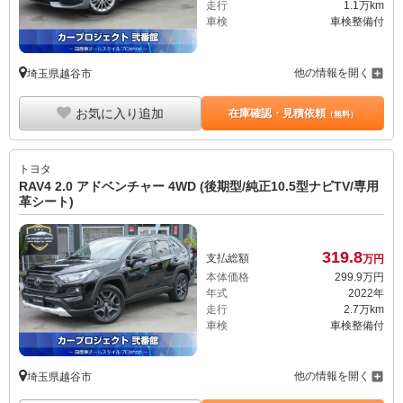
走行
1.1万km
車検
車検整備付
他の情報を開く
埼玉県越谷市
お気に入り追加
在庫確認・見積依頼
（無料）
トヨタ
RAV4 2.0 アドベンチャー 4WD (後期型/純正10.5型ナビTV/専用
革シート)
319.
8
支払総額
万円
本体価格
299.
9
万円
年式
2022年
走行
2.7万km
車検
車検整備付
他の情報を開く
埼玉県越谷市