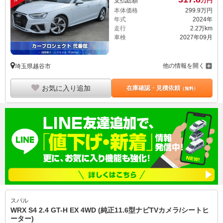
支払総額
万円
本体価格
299.
9
万円
年式
2024年
走行
2.2万km
車検
2027年09月
他の情報を開く
埼玉県越谷市
お気に入り追加
在庫確認・見積依頼
（無料）
スバル
WRX S4 2.4 GT-H EX 4WD (純正11.6型ナビTVカメラ/シートヒ
ーター)