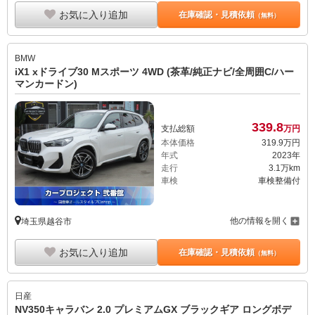
お気に入り追加
在庫確認・見積依頼
（無料）
BMW
iX1 xドライブ30 Mスポーツ 4WD (茶革/純正ナビ/全周囲C/ハー
マンカードン)
339.
8
支払総額
万円
本体価格
319.
9
万円
年式
2023年
走行
3.1万km
車検
車検整備付
他の情報を開く
埼玉県越谷市
お気に入り追加
在庫確認・見積依頼
（無料）
日産
NV350キャラバン 2.0 プレミアムGX ブラックギア ロングボデ