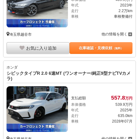
年式
2023年
走行
2.2万km
車検
車検整備付
他の情報を開く
埼玉県越谷市
お気に入り追加
在庫確認・見積依頼
（無料）
ホンダ
シビックタイプR 2.0 6速MT (ワンオーナー/純正9型ナビTVカメ
ラ)
557.
8
支払総額
万円
本体価格
539.
9
万円
年式
2025年
走行
635.0km
車検
2028年07月
他の情報を開く