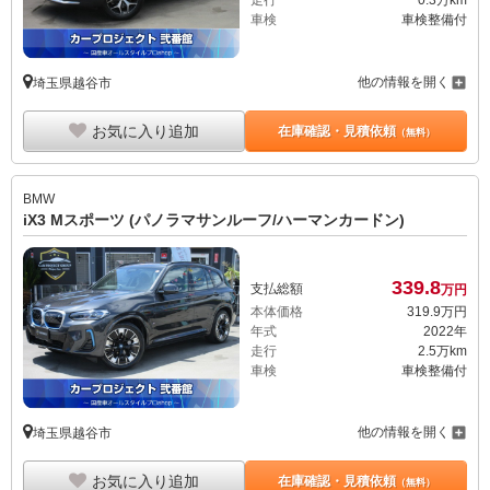
走行
0.3万km
車検
車検整備付
他の情報を開く
埼玉県越谷市
お気に入り追加
在庫確認・見積依頼
（無料）
BMW
iX3 Mスポーツ (パノラマサンルーフ/ハーマンカードン)
339.
8
支払総額
万円
本体価格
319.
9
万円
年式
2022年
走行
2.5万km
車検
車検整備付
他の情報を開く
埼玉県越谷市
お気に入り追加
在庫確認・見積依頼
（無料）