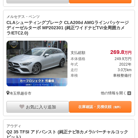
メルセデス・ベンツ
CLAシューティングブレーク CLA200d AMGラインパッケージ
ディーゼルターボ MP202301 (純正ワイドナビTV/全周囲カメ
ラ/ETC2.0)
269.
8
支払総額
万円
本体価格
249.
9
万円
年式
2022年
走行
3.0万km
車検
車検整備付
他の情報を開く
埼玉県越谷市
お気に入り追加
在庫確認・見積依頼
（無料）
アウディ
Q2 35 TFSI アドバンスト (純正ナビBカメラ/バーチャルコック
ピット)