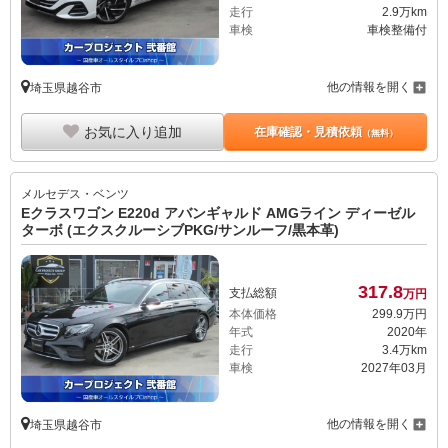
走行
2.9万km
車検
車検整備付
他の情報を開く
埼玉県越谷市
お気に入り追加
在庫確認・見積依頼
（無料）
メルセデス・ベンツ
Eクラスワゴン E220d アバンギャルド AMGライン ディーゼル
ターボ (エクスクルーシブPKG/サンルーフ/黒本革)
317.
8
支払総額
万円
本体価格
299.
9
万円
年式
2020年
走行
3.4万km
車検
2027年03月
他の情報を開く
埼玉県越谷市