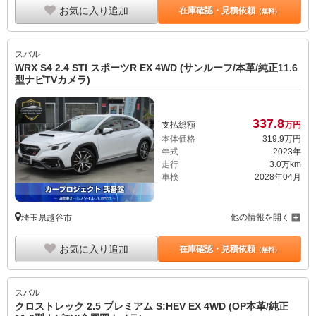
お気に入り追加
在庫確認・見積依頼
（無料）
スバル
WRX S4 2.4 STI スポーツR EX 4WD (サンルーフ/本革/純正11.6
型ナビTVカメラ)
337.
8
支払総額
万円
本体価格
319.
9
万円
年式
2023年
走行
3.0万km
車検
2028年04月
他の情報を開く
埼玉県越谷市
お気に入り追加
在庫確認・見積依頼
（無料）
スバル
クロストレック 2.5 プレミアム S:HEV EX 4WD (OP本革/純正