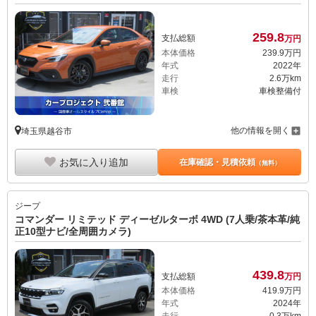
259.
8
支払総額
万円
本体価格
239.
9
万円
年式
2022年
走行
2.6万km
車検
車検整備付
他の情報を開く
埼玉県越谷市
お気に入り追加
在庫確認・見積依頼
（無料）
ジープ
コマンダー リミテッド ディーゼルターボ 4WD (7人乗/茶本革/純
正10型ナビ/全周囲カメラ)
439.
8
支払総額
万円
本体価格
419.
9
万円
年式
2024年