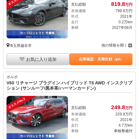
819.
8
支払総額
万円
本体価格
799.
9
万円
年式
2021年
走行
0.2万km
車検
2027年08月
他の情報を開く
埼玉県越谷市
お気に入り追加
在庫確認・見積依頼
（無料）
ボルボ
V60 リチャージ プラグイン ハイブリッド T6 AWD インスクリプ
ション (サンルーフ/黒本革/ハーマンカードン)
オススメNo.2
249.
8
支払総額
万円
本体価格
229.
9
万円
年式
2021年
走行
4.7万km
車検
車検整備付