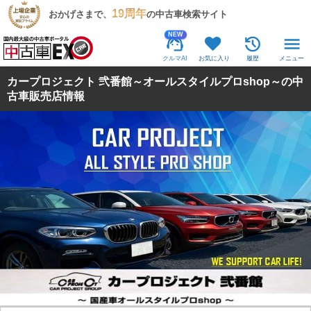
19周年
おかげさまで、
の中古車検索サイト
NEW
クルマAI
お気に入り
履歴
メニュー
カープロジェクト 弐番館～オールスタイルプロshop～の中
古車販売店情報