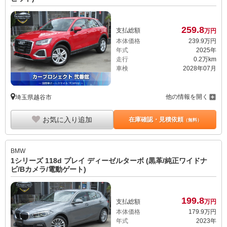
259.
8
支払総額
万円
本体価格
239.
9
万円
年式
2025年
走行
0.2万km
車検
2028年07月
他の情報を開く
埼玉県越谷市
お気に入り追加
在庫確認・見積依頼
（無料）
BMW
1シリーズ 118d プレイ ディーゼルターボ (黒革/純正ワイドナ
ビ/Bカメラ/電動ゲート)
199.
8
支払総額
万円
本体価格
179.
9
万円
年式
2023年