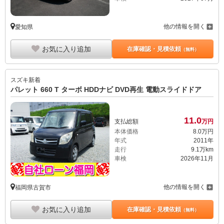
他の情報を開く
愛知県
お気に入り追加
在庫確認・見積依頼
（無料）
スズキ
新着
パレット 660 T ターボ HDDナビ DVD再生 電動スライドドア
11.
0
支払総額
万円
本体価格
8.
0
万円
年式
2011年
走行
9.1万km
車検
2026年11月
他の情報を開く
福岡県古賀市
お気に入り追加
在庫確認・見積依頼
（無料）