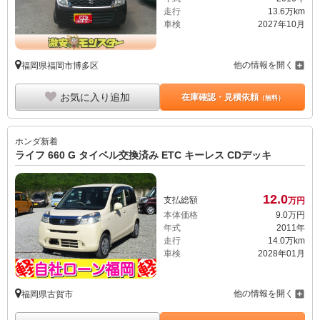
走行
13.6万km
車検
2027年10月
他の情報を開く
福岡県福岡市博多区
お気に入り追加
在庫確認・見積依頼
（無料）
ホンダ
新着
ライフ 660 G タイベル交換済み ETC キーレス CDデッキ
12.
0
支払総額
万円
本体価格
9.
0
万円
年式
2011年
走行
14.0万km
車検
2028年01月
他の情報を開く
福岡県古賀市