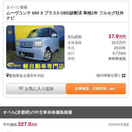
ダイハツ
新着
ムーヴコンテ 660 X プラスS OBD診断済 車検2年 フルセグ社外
ナビ
17.
9
支払総額
万円
本体価格
10.
0
万円
年式
2010年
走行
9.7万km
車検
車検整備無
他の情報を開く
愛知県名古屋市中川区
お気に入り追加
在庫確認・見積依頼
（無料）
オペル(京都府)の中古車本体価格相場
227.5
平均価格
2026年8月
更新
万円