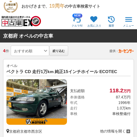
19周年
おかげさまで、
の中古車検索サイト
NEW
クルマAI
お気に入り
履歴
メニュー
京都府 オペルの中古車
4
件
絞り込む
提供：
オペル
ベクトラ CD 走行1万km 純正15インチホイール ECOTEC
118.
2
支払総額
万円
本体価格
87.
4
万円
年式
1996年
走行
1.0万km
車検
車検整備付
他の情報を開く
京都府京都市西京区