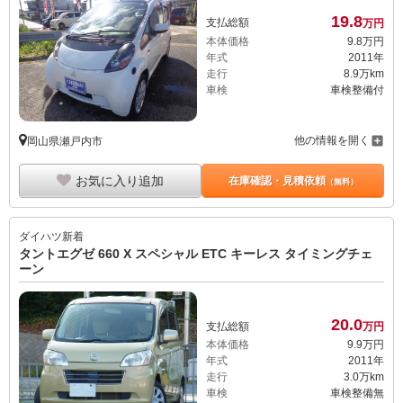
19.
8
支払総額
万円
本体価格
9.
8
万円
年式
2011年
走行
8.9万km
車検
車検整備付
他の情報を開く
岡山県瀬戸内市
お気に入り追加
在庫確認・見積依頼
（無料）
ダイハツ
新着
タントエグゼ 660 X スペシャル ETC キーレス タイミングチェ
ーン
20.
0
支払総額
万円
本体価格
9.
9
万円
年式
2011年
走行
3.0万km
車検
車検整備無