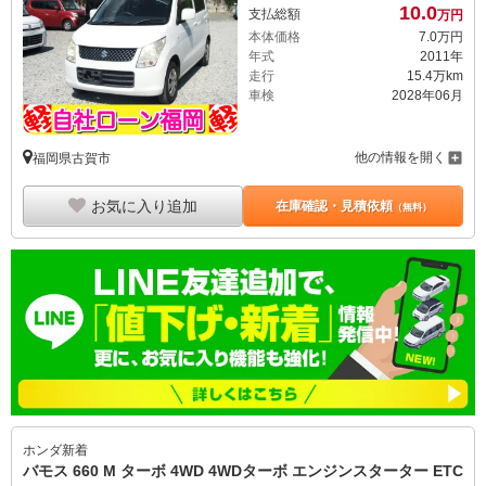
10.
0
支払総額
万円
本体価格
7.
0
万円
年式
2011年
走行
15.4万km
車検
2028年06月
他の情報を開く
福岡県古賀市
お気に入り追加
在庫確認・見積依頼
（無料）
ホンダ
新着
バモス 660 M ターボ 4WD 4WDターボ エンジンスターター ETC