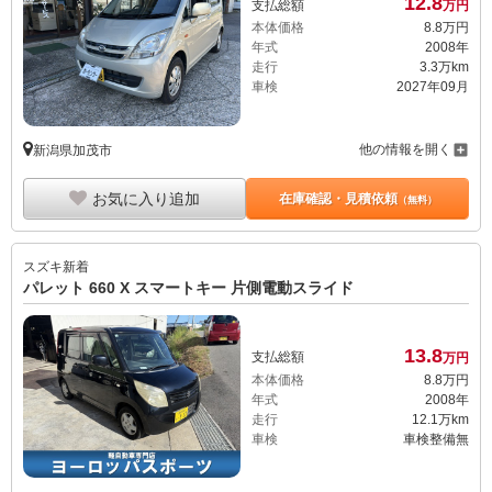
12.
8
支払総額
万円
本体価格
8.
8
万円
年式
2008年
走行
3.3万km
車検
2027年09月
他の情報を開く
新潟県加茂市
お気に入り追加
在庫確認・見積依頼
（無料）
スズキ
新着
パレット 660 X スマートキー 片側電動スライド
13.
8
支払総額
万円
本体価格
8.
8
万円
年式
2008年
走行
12.1万km
車検
車検整備無