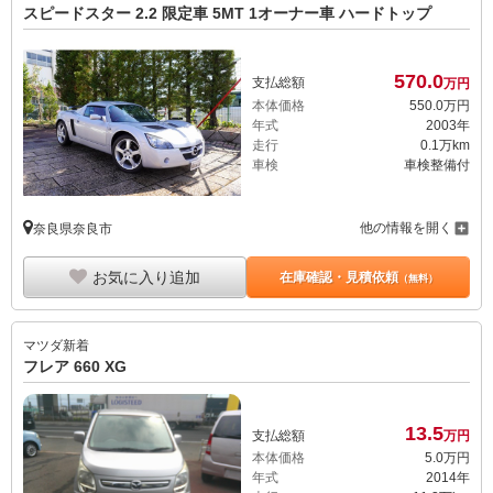
スピードスター 2.2 限定車 5MT 1オーナー車 ハードトップ
570.
0
支払総額
万円
本体価格
550.
0
万円
年式
2003年
走行
0.1万km
車検
車検整備付
他の情報を開く
奈良県奈良市
お気に入り追加
在庫確認・見積依頼
（無料）
マツダ
新着
フレア 660 XG
13.
5
支払総額
万円
本体価格
5.
0
万円
年式
2014年