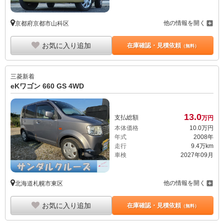
他の情報を開く
京都府京都市山科区
お気に入り追加
在庫確認・見積依頼
（無料）
三菱
新着
eKワゴン 660 GS 4WD
13.
0
支払総額
万円
本体価格
10.
0
万円
年式
2008年
走行
9.4万km
車検
2027年09月
他の情報を開く
北海道札幌市東区
お気に入り追加
在庫確認・見積依頼
（無料）