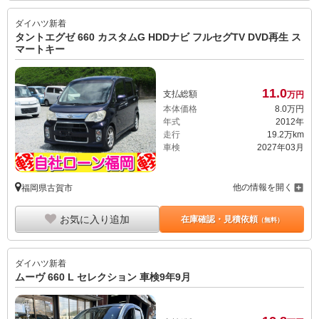
ダイハツ
新着
タントエグゼ 660 カスタムG HDDナビ フルセグTV DVD再生 ス
マートキー
11.
0
支払総額
万円
本体価格
8.
0
万円
年式
2012年
走行
19.2万km
車検
2027年03月
他の情報を開く
福岡県古賀市
お気に入り追加
在庫確認・見積依頼
（無料）
ダイハツ
新着
ムーヴ 660 L セレクション 車検9年9月