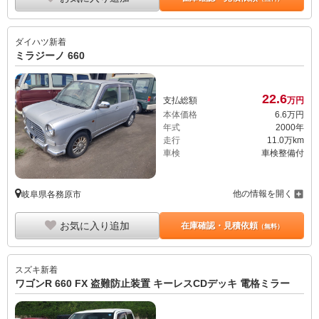
ダイハツ
新着
ミラジーノ 660
22.
6
支払総額
万円
本体価格
6.
6
万円
年式
2000年
走行
11.0万km
車検
車検整備付
他の情報を開く
岐阜県各務原市
お気に入り追加
在庫確認・見積依頼
（無料）
スズキ
新着
ワゴンR 660 FX 盗難防止装置 キーレスCDデッキ 電格ミラー