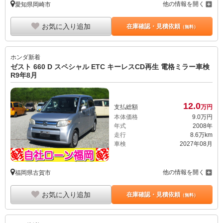
他の情報を開く
愛知県岡崎市
お気に入り追加
在庫確認・見積依頼
（無料）
ホンダ
新着
ゼスト 660 D スペシャル ETC キーレスCD再生 電格ミラー車検
R9年8月
12.
0
支払総額
万円
本体価格
9.
0
万円
年式
2008年
走行
8.6万km
車検
2027年08月
他の情報を開く
福岡県古賀市
お気に入り追加
在庫確認・見積依頼
（無料）