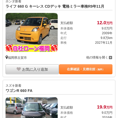
ホンダ
新着
ライフ 660 G キーレス CDデッキ 電格ミラー車検R9年11月
12.
0
支払総額
万円
本体価格
9.
0
万円
年式
2009年
走行
9.8万km
車検
2027年11月
他の情報を開く
福岡県古賀市
お気に入り追加
在庫確認・見積依頼
（無料）
スズキ
新着
ワゴンR 660 FA
19.
9
支払総額
万円
本体価格
9.
0
万円
年式
2016年