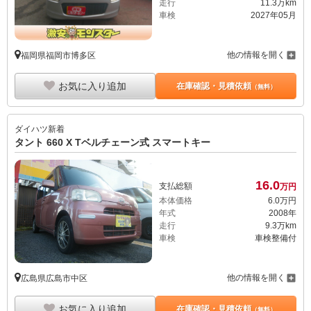
走行
11.3万km
車検
2027年05月
他の情報を開く
福岡県福岡市博多区
お気に入り追加
在庫確認・見積依頼
（無料）
ダイハツ
新着
タント 660 X Tベルチェーン式 スマートキー
16.
0
支払総額
万円
本体価格
6.
0
万円
年式
2008年
走行
9.3万km
車検
車検整備付
他の情報を開く
広島県広島市中区
お気に入り追加
在庫確認・見積依頼
（無料）