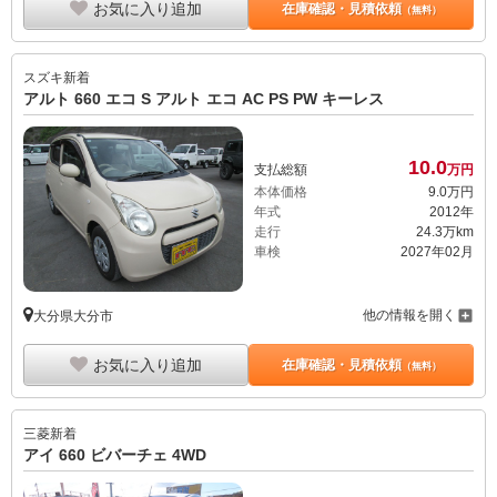
お気に入り追加
在庫確認・見積依頼
（無料）
スズキ
新着
アルト 660 エコ S アルト エコ AC PS PW キーレス
10.
0
支払総額
万円
本体価格
9.
0
万円
年式
2012年
走行
24.3万km
車検
2027年02月
他の情報を開く
大分県大分市
お気に入り追加
在庫確認・見積依頼
（無料）
三菱
新着
アイ 660 ビバーチェ 4WD