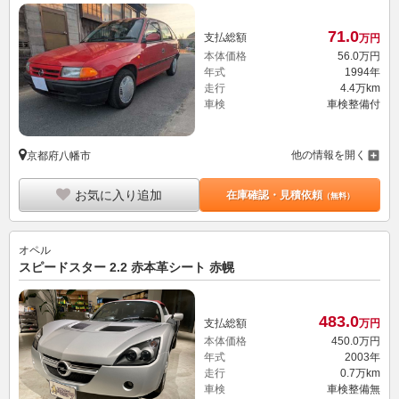
71.
0
支払総額
万円
本体価格
56.
0
万円
年式
1994年
走行
4.4万km
車検
車検整備付
他の情報を開く
京都府八幡市
お気に入り追加
在庫確認・見積依頼
（無料）
オペル
スピードスター 2.2 赤本革シート 赤幌
483.
0
支払総額
万円
本体価格
450.
0
万円
年式
2003年
走行
0.7万km
車検
車検整備無