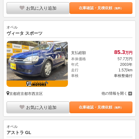
お気に入り追加
在庫確認・見積依頼
（無料）
オペル
ヴィータ スポーツ
85.
3
支払総額
万円
本体価格
57.
7
万円
年式
2003年
走行
1.5万km
車検
車検整備付
他の情報を開く
京都府京都市西京区
お気に入り追加
在庫確認・見積依頼
（無料）
オペル
アストラ GL