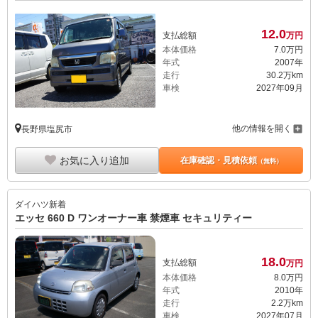
12.
0
支払総額
万円
本体価格
7.
0
万円
年式
2007年
走行
30.2万km
車検
2027年09月
他の情報を開く
長野県塩尻市
お気に入り追加
在庫確認・見積依頼
（無料）
ダイハツ
新着
エッセ 660 D ワンオーナー車 禁煙車 セキュリティー
18.
0
支払総額
万円
本体価格
8.
0
万円
年式
2010年
走行
2.2万km
車検
2027年07月