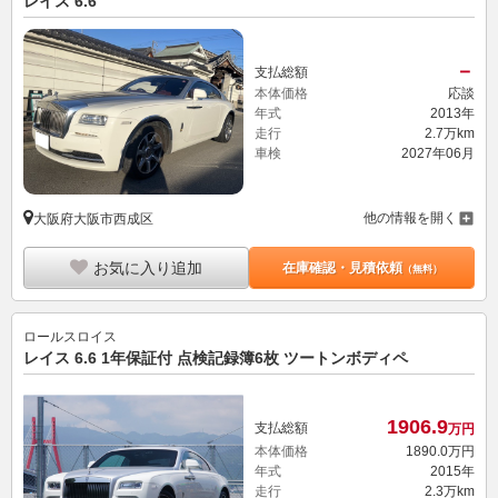
レイス 6.6
－
支払総額
本体価格
応談
年式
2013年
走行
2.7万km
車検
2027年06月
他の情報を開く
大阪府大阪市西成区
お気に入り追加
在庫確認・見積依頼
（無料）
ロールスロイス
レイス 6.6 1年保証付 点検記録簿6枚 ツートンボディペ
1906.
9
支払総額
万円
本体価格
1890.
0
万円
年式
2015年
走行
2.3万km