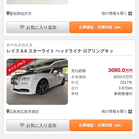
他の情報を開く
愛知県稲沢市
お気に入り追加
在庫確認・見積依頼
（無料）
ロールスロイス
レイス 6.6 スターライト ヘッドライナ ロアリングキッ
オススメNo.5
3080.
0
支払総額
万円
本体価格
3050.
0
万円
年式
2017年
走行
3.8万km
車検
車検整備付
他の情報を開く
広島県広島市西区
お気に入り追加
在庫確認・見積依頼
（無料）