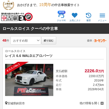
19周年
おかげさまで、
の中古車検索サイト
NEW
クルマAI
お気に入り
履歴
メニュー
ロールスロイス クーペの中古車
48
件
絞り込む
提供：
ロールスロイス
レイス 6.6 WALDエアロパーツ
オススメNo.1
2226.
0
支払総額
万円
本体価格
2200.
0
万円
年式
2016年
走行
2.4万km
車検
2028年04月
他の情報を開く
茨城県鉾田市