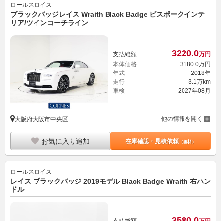
ロールスロイス
ブラックバッジレイス Wraith Black Badge ビスポークインテ
リア/ツインコーチライン
3220.
0
支払総額
万円
本体価格
3180.
0
万円
年式
2018年
走行
3.1万km
車検
2027年08月
他の情報を開く
大阪府大阪市中央区
お気に入り追加
在庫確認・見積依頼
（無料）
ロールスロイス
レイス ブラックバッジ 2019モデル Black Badge Wraith 右ハン
ドル
3580.
0
支払総額
万円