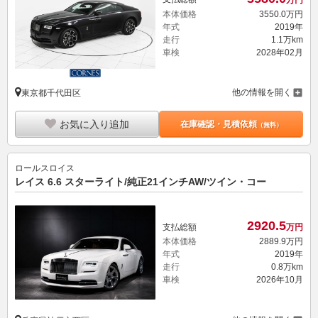
本体価格
3550.
0
万円
年式
2019年
走行
1.1万km
車検
2028年02月
他の情報を開く
東京都千代田区
お気に入り追加
在庫確認・見積依頼
（無料）
ロールスロイス
レイス 6.6 スターライト/純正21インチAW/ツイン・コー
2920.
5
支払総額
万円
本体価格
2889.
9
万円
年式
2019年
走行
0.8万km
車検
2026年10月