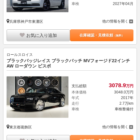
車検
2027年04月
他の情報を開く
兵庫県神戸市東灘区
お気に入り追加
在庫確認・見積依頼
（無料）
ロールスロイス
ブラックバッジレイス ブラックバッチ MVフォージド22インチ
AW ローダウン ビスポ
3078.
9
支払総額
万円
本体価格
3048.
0
万円
年式
2017年
走行
2.7万km
車検
車検整備付
他の情報を開く
東京都葛飾区