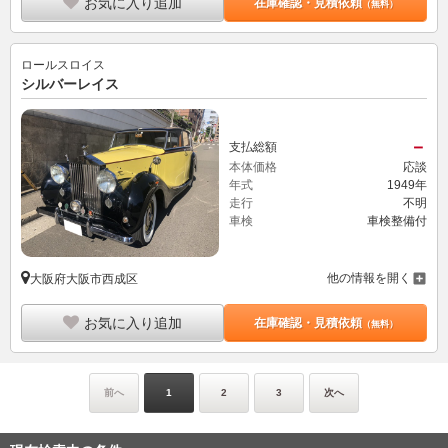
お気に入り追加
在庫確認・見積依頼
（無料）
ロールスロイス
シルバーレイス
－
支払総額
本体価格
応談
年式
1949年
走行
不明
車検
車検整備付
他の情報を開く
大阪府大阪市西成区
お気に入り追加
在庫確認・見積依頼
（無料）
前へ
1
2
3
次へ