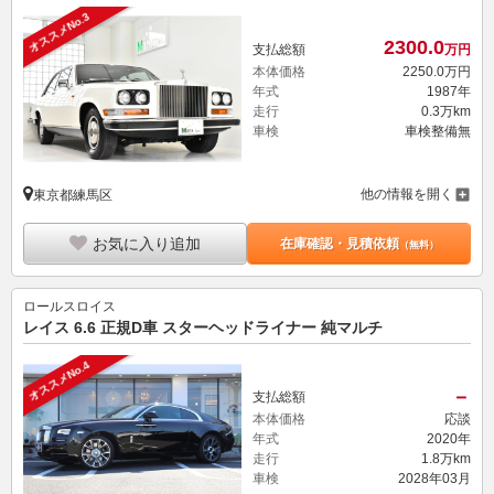
オススメNo.3
2300.
0
支払総額
万円
本体価格
2250.
0
万円
年式
1987年
走行
0.3万km
車検
車検整備無
他の情報を開く
東京都練馬区
お気に入り追加
在庫確認・見積依頼
（無料）
ロールスロイス
レイス 6.6 正規D車 スターヘッドライナー 純マルチ
オススメNo.4
－
支払総額
本体価格
応談
年式
2020年
走行
1.8万km
車検
2028年03月