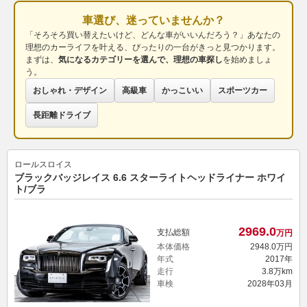
車選び、迷っていませんか？
「そろそろ買い替えたいけど、どんな車がいいんだろう？」あなたの
理想のカーライフを叶える、ぴったりの一台がきっと見つかります。
まずは、
気になるカテゴリーを選んで、理想の車探し
を始めましょ
う。
おしゃれ・デザイン
高級車
かっこいい
スポーツカー
長距離ドライブ
ロールスロイス
ブラックバッジレイス 6.6 スターライトヘッドライナー ホワイ
ト/ブラ
2969.
0
支払総額
万円
本体価格
2948.
0
万円
年式
2017年
走行
3.8万km
車検
2028年03月