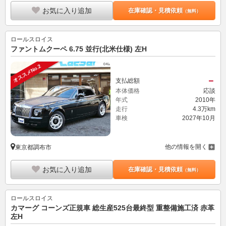
お気に入り追加
在庫確認・見積依頼
（無料）
ロールスロイス
ファントムクーペ 6.75 並行(北米仕様) 左H
オススメNo.2
－
支払総額
本体価格
応談
年式
2010年
走行
4.3万km
車検
2027年10月
他の情報を開く
東京都調布市
お気に入り追加
在庫確認・見積依頼
（無料）
ロールスロイス
カマーグ コーンズ正規車 総生産525台最終型 重整備施工済 赤革
左H