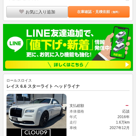
お気に入り追加
在庫確認・見積依頼
（無料）
ロールスロイス
レイス 6.6 スターライト ヘッドライナ
－
支払総額
本体価格
応談
年式
2016年
走行
1.6万km
車検
2027年12月