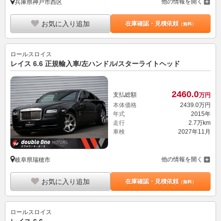
他の情報を開く
兵庫県神戸市西区
お気に入り追加
在庫確認・見積依頼
（無料）
ロールスロイス
レイス 6.6 正規輸入車/左ハンドル/スターライトヘッド
2460.
0
支払総額
万円
本体価格
2439.
0
万円
年式
2015年
走行
2.7万km
車検
2027年11月
他の情報を開く
岐阜県瑞穂市
お気に入り追加
在庫確認・見積依頼
（無料）
ロールスロイス