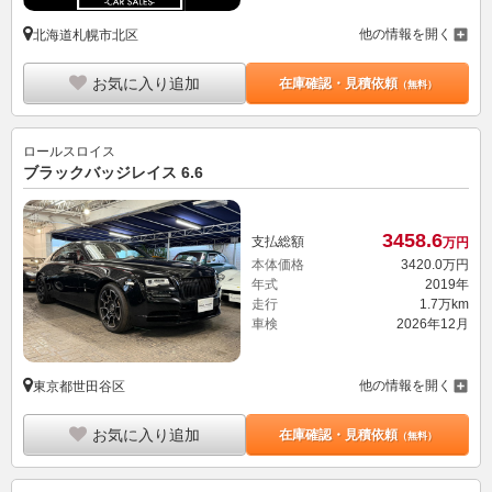
他の情報を開く
北海道札幌市北区
お気に入り追加
在庫確認・見積依頼
（無料）
ロールスロイス
ブラックバッジレイス 6.6
3458.
6
支払総額
万円
本体価格
3420.
0
万円
年式
2019年
走行
1.7万km
車検
2026年12月
他の情報を開く
東京都世田谷区
お気に入り追加
在庫確認・見積依頼
（無料）