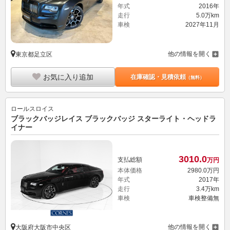
年式
2016年
走行
5.0万km
車検
2027年11月
他の情報を開く
東京都足立区
お気に入り追加
在庫確認・見積依頼
（無料）
ロールスロイス
ブラックバッジレイス ブラックバッジ スターライト・ヘッドラ
イナー
3010.
0
支払総額
万円
本体価格
2980.
0
万円
年式
2017年
走行
3.4万km
車検
車検整備無
他の情報を開く
大阪府大阪市中央区