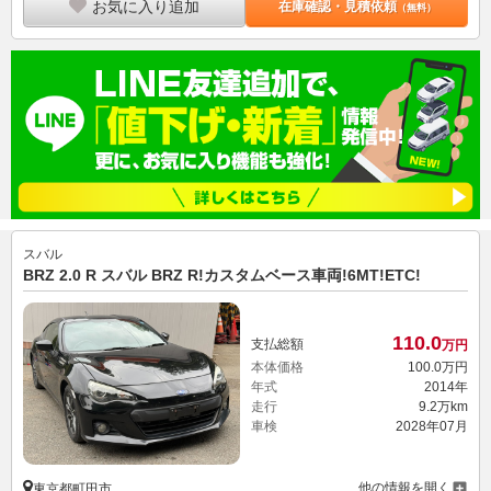
お気に入り追加
在庫確認・見積依頼
（無料）
スバル
BRZ 2.0 R スバル BRZ R!カスタムベース車両!6MT!ETC!
110.
0
支払総額
万円
本体価格
100.
0
万円
年式
2014年
走行
9.2万km
車検
2028年07月
他の情報を開く
東京都町田市