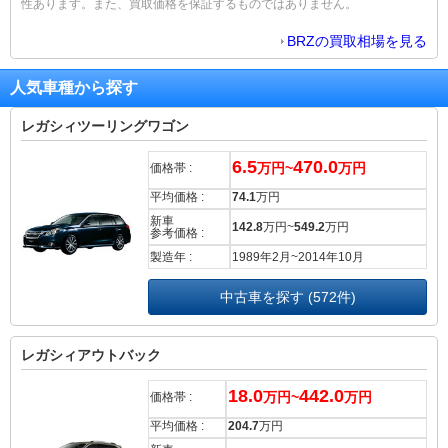
性あります。また、買取価格を保証するものではありません。
BRZの買取相場を見る
人気車種から探す
レガシィツーリングワゴン
6.5
470.0
万円~
万円
価格帯 :
平均価格 :
74.1
万円
新車
142.8
万円~
549.2
万円
参考価格 :
製造年 :
1989年2月~2014年10月
中古車を探す (572件)
レガシィアウトバック
18.0
442.0
万円~
万円
価格帯 :
平均価格 :
204.7
万円