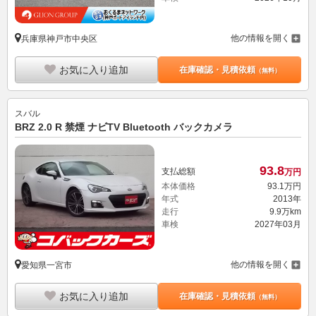
他の情報を開く
兵庫県神戸市中央区
お気に入り追加
在庫確認・見積依頼
（無料）
スバル
BRZ 2.0 R 禁煙 ナビTV Bluetooth バックカメラ
93.
8
支払総額
万円
本体価格
93.
1
万円
年式
2013年
走行
9.9万km
車検
2027年03月
他の情報を開く
愛知県一宮市
お気に入り追加
在庫確認・見積依頼
（無料）