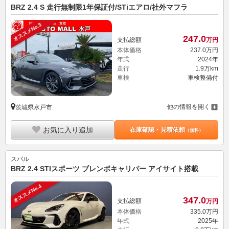
BRZ 2.4 S 走行無制限1年保証付/STiエアロ/社外マフラ
オススメNo.3
247.
0
支払総額
万円
本体価格
237.
0
万円
年式
2024年
走行
1.9万km
車検
車検整備付
他の情報を開く
茨城県水戸市
お気に入り追加
在庫確認・見積依頼
（無料）
スバル
BRZ 2.4 STIスポーツ ブレンボキャリパー アイサイト搭載
オススメNo.4
347.
0
支払総額
万円
本体価格
335.
0
万円
年式
2025年