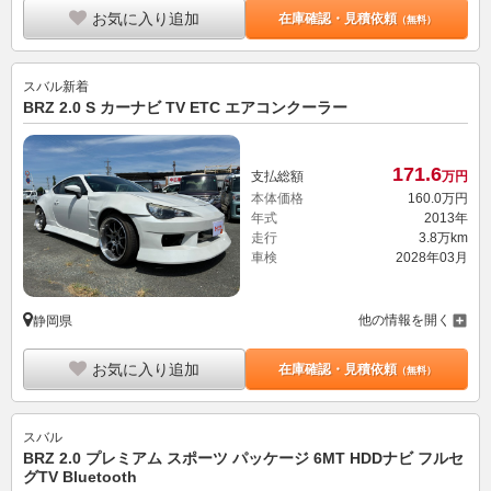
お気に入り追加
在庫確認・見積依頼
（無料）
スバル
新着
BRZ 2.0 S カーナビ TV ETC エアコンクーラー
171.
6
支払総額
万円
本体価格
160.
0
万円
年式
2013年
走行
3.8万km
車検
2028年03月
他の情報を開く
静岡県
お気に入り追加
在庫確認・見積依頼
（無料）
スバル
BRZ 2.0 プレミアム スポーツ パッケージ 6MT HDDナビ フルセ
グTV Bluetooth