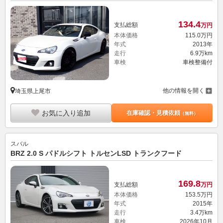
134.
4
支払総額
万円
本体価格
115.
0
万円
年式
2013年
走行
6.9万km
車検
車検整備付
他の情報を開く
埼玉県上尾市
お気に入り追加
在庫確認・見積依頼
（無料）
スバル
BRZ 2.0 S パドルシフト トルセンLSD トランクフード
169.
8
支払総額
万円
本体価格
153.
5
万円
年式
2015年
走行
3.4万km
車検
2026年10月