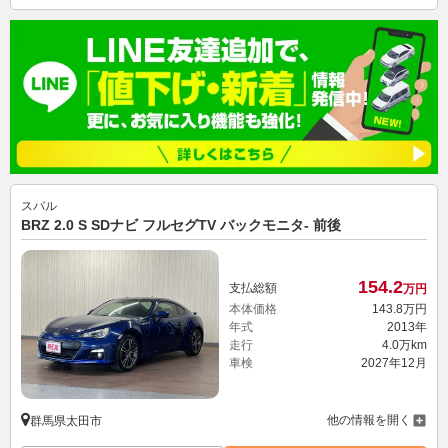
スバル
BRZ 2.0 S SDナビ フルセグTV バックモニタ- 前後
154.
2
支払総額
万円
本体価格
143.
8
万円
年式
2013年
走行
4.0万km
車検
2027年12月
他の情報を開く
群馬県太田市