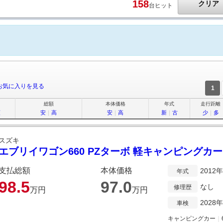
158
クリア
台ヒット
お気に入りを見る
1
総額
本体価格
年式
走行距離
順
安
｜
高
安
｜
高
新
｜
古
少
｜
多
スズキ
エブリイワゴン660 PZターボ 軽キャンピングカー
支払総額
本体価格
2012
年式
98.
5
97.
0
なし
修理歴
万円
万円
2028
車検
キャンピングカー
｜