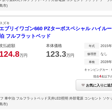
島市)
スズキ
エブリイワゴン660 PZターボスペシャル ハイルー
泊 フルフラットベッド
支払総額
本体価格
2015
年式
124.
8
123.
3
なし
修理歴
万円
万円
2028
車検
キャンピングカー
｜
4
現在
名以下
お気に入りに追
フ 車中泊 フルフラットベッド天井LED照明 外部電源 コンセント ソケット
島市)