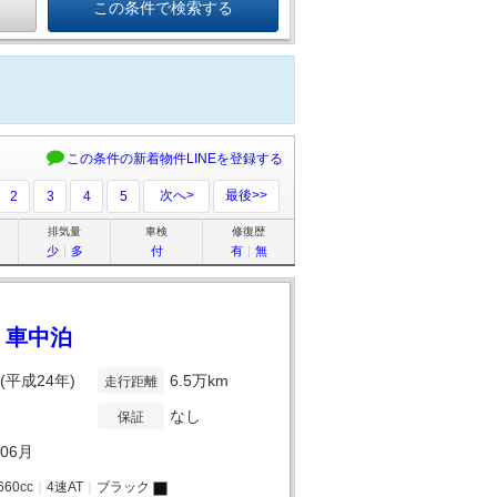
この条件の新着物件LINEを登録する
次へ>
最後>>
2
3
4
5
排気量
車検
修復歴
少
｜
多
付
有
｜
無
 車中泊
年(平成24年)
6.5万km
走行距離
なし
保証
年06月
660cc
｜
4速AT
｜
ブラック