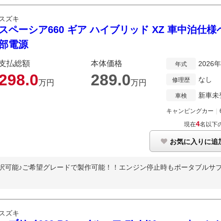
スズキ
スペーシア660 ギア ハイブリッド XZ 車中泊仕
部電源
支払総額
本体価格
2026
年式
298.
0
289.
0
なし
修理歴
万円
万円
新車未
車検
キャンピングカー
｜
4
現在
名以下
お気に入りに追
択可能♪ご希望グレードで製作可能！！エンジン停止時もポータブルサブバ
スズキ