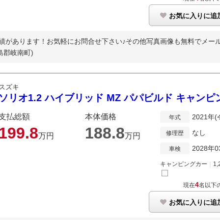
お気に入りに追
績があります！お気軽にお問合せ下さい♪その他写真画像も無料でメー
島郡岐南町)
スズキ
ソリオ1.2 ハイブリッド MZ パパビルド キャン
支払総額
本体価格
2021年
年式
199.
8
188.
8
なし
修理歴
万円
万円
2028年0
車検
キャンピングカー
｜
1,
4
現在
名以下
お気に入りに追