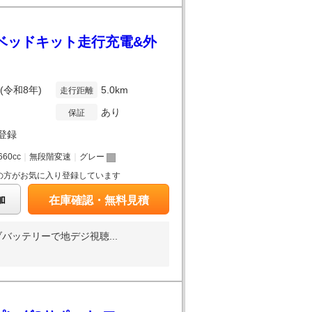
様ベッドキット走行充電&外
年(令和8年)
5.0km
走行距離
あり
保証
登録
660cc
｜
無段階変速
｜
グレー
の方がお気に入り登録しています
加
在庫確認・無料見積
ッテリーで地デジ視聴...