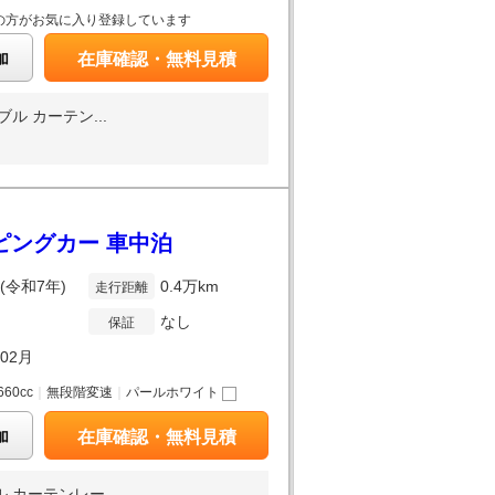
の方がお気に入り登録しています
加
在庫確認・無料見積
 カーテン...
ンピングカー 車中泊
年(令和7年)
0.4万km
走行距離
なし
保証
年02月
660cc
｜
無段階変速
｜
パールホワイト
加
在庫確認・無料見積
カーテンレー...