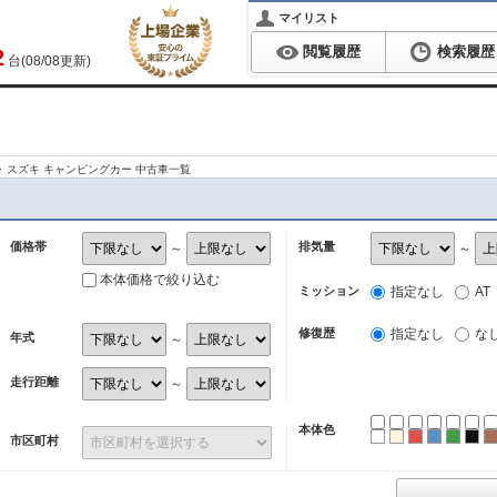
マイリスト
閲覧履歴
検索履歴
2
台(08/08更新)
スズキ キャンピングカー 中古車一覧
価格帯
排気量
～
～
本体価格で絞り込む
ミッション
指定なし
AT
修復歴
指定なし
な
年式
～
走行距離
～
本体色
ホワイト
パール
レッド
ブルー
グリ
ブ
市区町村