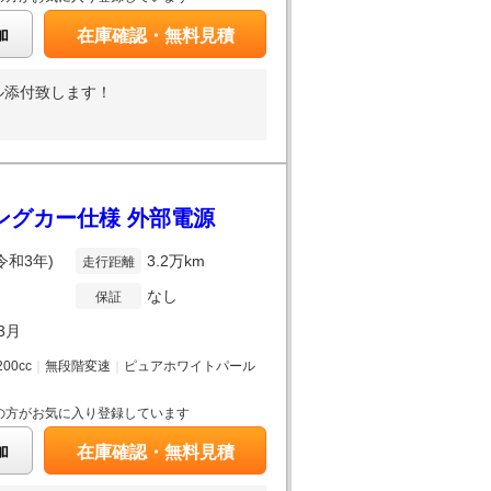
加
在庫確認・無料見積
ル添付致します！
ピングカー仕様 外部電源
(令和3年)
3.2万km
走行距離
なし
保証
3月
200cc
｜
無段階変速
｜
ピュアホワイトパール
の方がお気に入り登録しています
加
在庫確認・無料見積