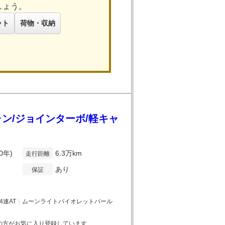
しょう。
ット
荷物・収納
ャン/ジョインターボ/軽キャ
0年)
6.3万km
走行距離
あり
保証
4速AT
｜
ムーンライトバイオレットパール
の方がお気に入り登録しています