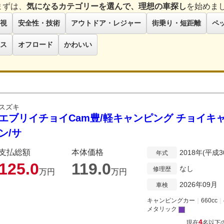
まずは、
気になるカテゴリーを選んで、理想の車探し
を始めま
視
安全性・技術
アウトドア・レジャー
街乗り・短距離
ペ
ス
オフロード
かわいい
スズキ
エブリイチョイCam豊/軽キャンピング チョイキ
ン/サ
支払総額
本体価格
2018年(平成3
年式
125.
0
119.
0
なし
修理歴
万円
万円
2026年09月
車検
キャンピングカー
｜
660cc
｜
メタリック
4
現在
名以下