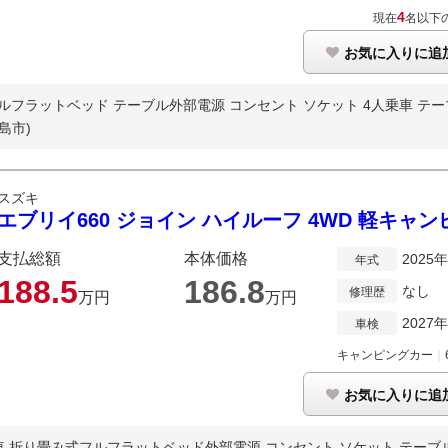
4
現在
名以下
お気に入りに追
フラットベッド テーブル外部電源 コンセント ソケット 4人乗車 テーブル
島市)
スズキ
エブリイ660 ジョイン ハイルーフ 4WD 軽キャ
支払総額
本体価格
2025
年式
188.
5
186.
8
なし
修理歴
万円
万円
2027
車検
キャンピングカー
｜
お気に入りに追
車 折り畳み式フルフラットベッド外部電源 コンセント ソケット テーブル 