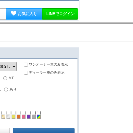
お気に入り
LINEでログイン
ワンオーナー車のみ表示
ディーラー車のみ表示
MT
し
あり
ーン
ラック
ブラウン
ゴールド
シルバー
イエロー
オレンジ
ピンク
パープル
グレー
その他