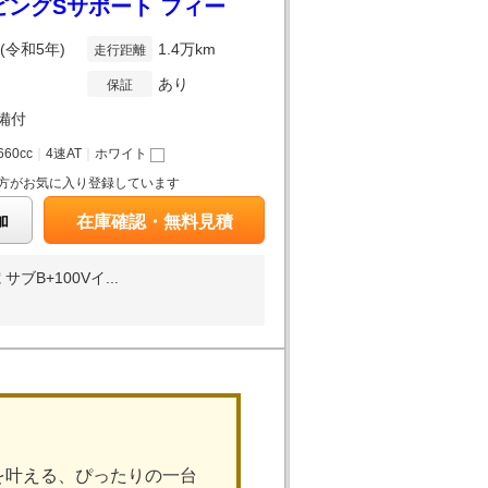
ャンピングSサポート フィー
年(令和5年)
1.4万km
走行距離
あり
保証
備付
660cc
｜
4速AT
｜
ホワイト
方がお気に入り登録しています
加
在庫確認・無料見積
+100Vイ...
を叶える、ぴったりの一台