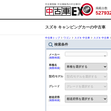
中古車情報･中古車販売の中古車EX
掲載台数
5
2
7
9
3
スズキ キャンピングカーの中古車
中古車トップ
ワゴン
スズキ 中古車
スズキ 中古車
検索条件
メーカー
[
複数検索
]
車種名
[
複数検索
]
型式/モデル
グレード
都道府県
[
複数検索
]