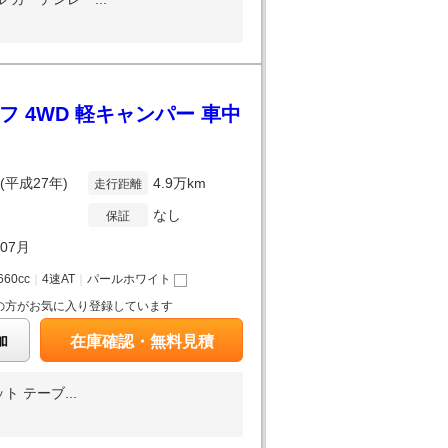
フ 4WD 軽キャンパー 車中
年(平成27年)
4.9万km
走行距離
なし
保証
年07月
660cc
｜
4速AT
｜
パールホワイト
の方がお気に入り登録しています
加
在庫確認・無料見積
 テーブ...