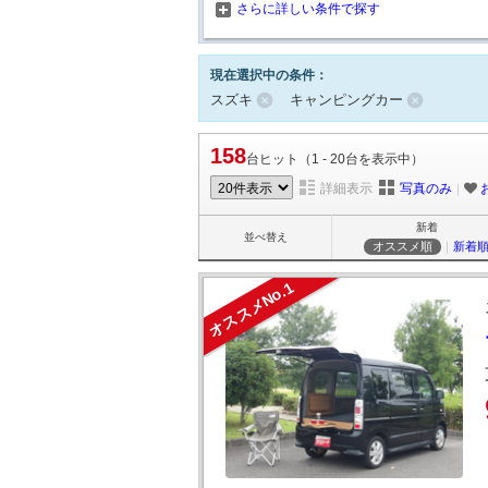
さらに詳しい条件で探す
現在選択中の条件：
スズキ
キャンピングカー
158
台ヒット（1 - 20台を表示中）
詳細表示
写真のみ
｜
新着
並べ替え
オススメ順
｜
新着
オススメNo.1