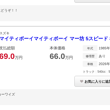
にどうぞ！！
スズキ
マイティボーイマイティボーイ マー坊 5スピード 
支払総額
本体価格
1985
年式
69.
0
66.
0
あり
修理歴
万円
万円
2026
車検
トラック
｜
540cc
｜
お気に入りに追
カーワイズ