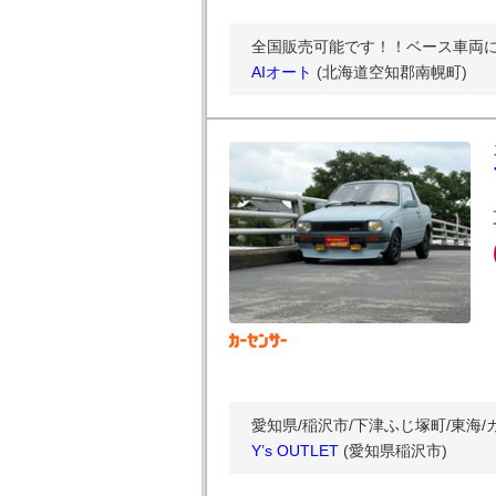
全国販売可能です！！ベース車両
AIオート
(北海道空知郡南幌町)
愛知県/稲沢市/下津ふじ塚町/東海/
Y’s OUTLET
(愛知県稲沢市)