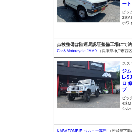
ート
ピッ
3速A
ホワ
点検整備は陸運局認証整備工場にて法
Car＆Motorcycle JAM9
（兵庫県神戸市西
スズ
ジム
L-S
ロ 
プ
ピッ
4速M
シル
KABAZOMBIE ジムニー専門
（茨城県下妻