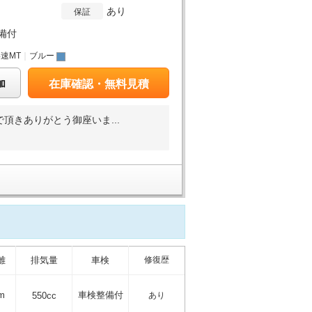
あり
保証
備付
4速MT
｜
ブルー
加
在庫確認・無料見積
きありがとう御座いま...
離
排気量
車検
修復歴
m
車検整備付
550cc
あり