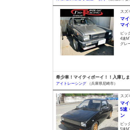
スズ
マイ
マイ
ピッ
4速M
グレ
希少車！マイティボーイ！！入庫しま
アイトレーシング
（兵庫県尼崎市）
スズ
マイ
5速
ン
ピッ
5速M