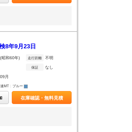
検8年9月23日
年(昭和60年)
不明
走行距離
なし
保証
年09月
5速MT
｜
ブルー
加
在庫確認・無料見積