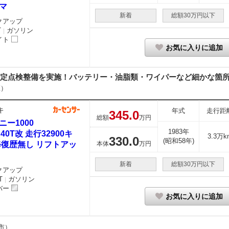
マ
新着
総額30万円以下
クアップ
T
ガソリン
｜
イト
お気に入りに追加
定点検整備を実施！バッテリー・油脂類・ワイパーなど細かな箇所ま
区）
キ
年式
走行距
345.
0
総額
万円
ニー1000
1983年
J40T改 走行32900キ
3.3万k
330.
0
(昭和58年)
修復歴無し リフトアッ
本体
万円
新着
総額30万円以下
クアップ
T
ガソリン
｜
バー
お気に入りに追加
市）