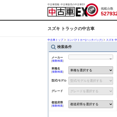
中古車情報･中古車販売の中古車EX
掲載台数
5
2
7
9
3
スズキ トラックの中古車
中古車トップ
コンパクトカー(ハッチバック)
スズキ 
検索条件
メーカー
[
複数検索
]
車種名
[
複数検索
]
型式/モデル
グレード
都道府県
[
複数検索
]