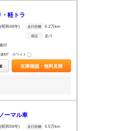
あり・軽トラ
年(昭和48年)
6.2万km
走行距離
あり
保証
備付
4速MT
｜
ホワイト
加
在庫確認・無料見積
ノーマル車
年(昭和58年)
5.5万km
走行距離