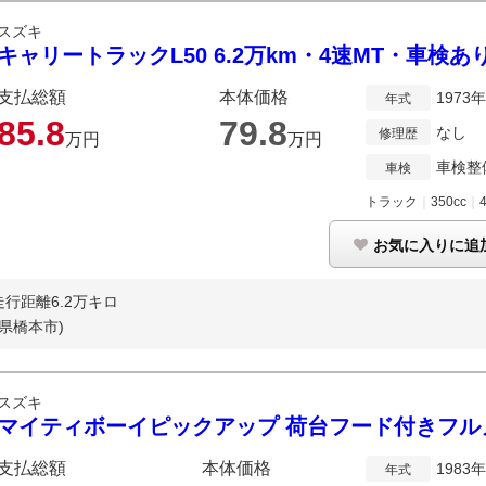
スズキ
キャリートラックL50 6.2万km・4速MT・車検
支払総額
本体価格
1973
年式
85.
8
79.
8
なし
修理歴
万円
万円
車検整
車検
トラック
｜
350cc
｜
お気に入りに追
走行距離6.2万キロ
県橋本市)
スズキ
マイティボーイピックアップ 荷台フード付きフル
支払総額
本体価格
1983
年式