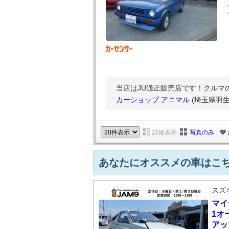
当店はJU適正販売店です！クルマ
カーショップ アニマル
(埼玉県羽生
詳細表示
写真のみ
｜
あなたにオススメの車はこ
スズ
マイ
1オ
アッ