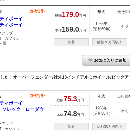
キ
年式
走行距
179.
0
総額
万円
ティボーイ
1985年
ティボーイ
不明
159.
0
(昭和60年)
本体
万円
クアップ
T
ガソリン
｜
新着
総額30万円以下
ー
お気に入りに追加
した！オーバーフェンダー/社外13インチアルミホイール/ピック
キ
年式
走行距
75.
3
総額
万円
ティボーイ
1983年
・ソレック・ローダウ
不明
74.
8
(昭和58年)
本体
万円
クアップ
新着
総額30万円以下
T
ガソリン
｜