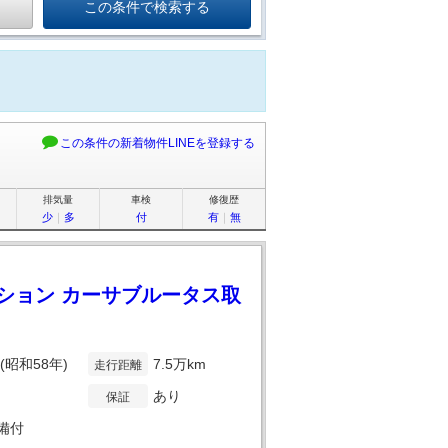
この条件の新着物件LINEを登録する
排気量
車検
修復歴
少
｜
多
付
有
｜
無
ション カーサブルータス取
年(昭和58年)
7.5万km
走行距離
あり
保証
備付