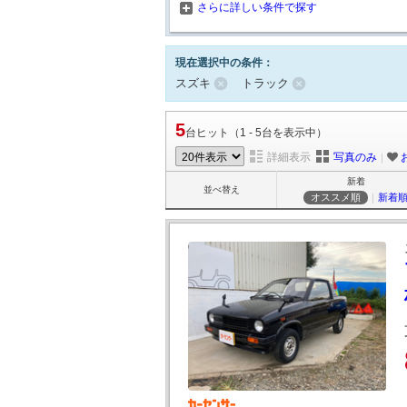
さらに詳しい条件で探す
現在選択中の条件：
スズキ
トラック
5
台ヒット（1 - 5台を表示中）
詳細表示
写真のみ
｜
新着
並べ替え
オススメ順
｜
新着