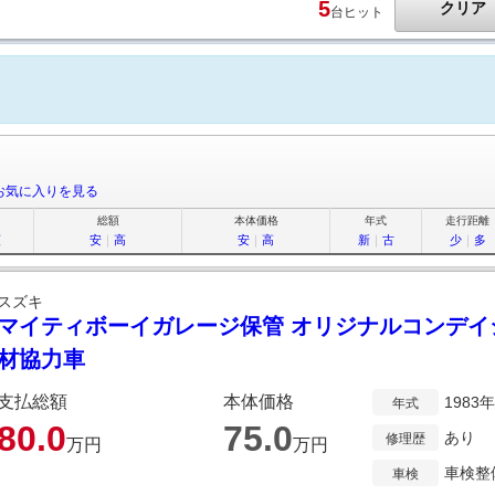
5
クリア
台ヒット
お気に入りを見る
総額
本体価格
年式
走行距離
順
安
｜
高
安
｜
高
新
｜
古
少
｜
多
スズキ
マイティボーイガレージ保管 オリジナルコンデイ
材協力車
支払総額
本体価格
1983
年式
80.
0
75.
0
あり
修理歴
万円
万円
車検整
車検