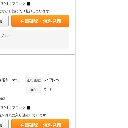
4速MT
｜
ブラック
の方がお気に入り登録しています
加
在庫確認・無料見積
ルー...
年(昭和58年)
6.5万km
走行距離
あり
保証
備無
4速MT
｜
ブラック
方がお気に入り登録しています
加
在庫確認・無料見積