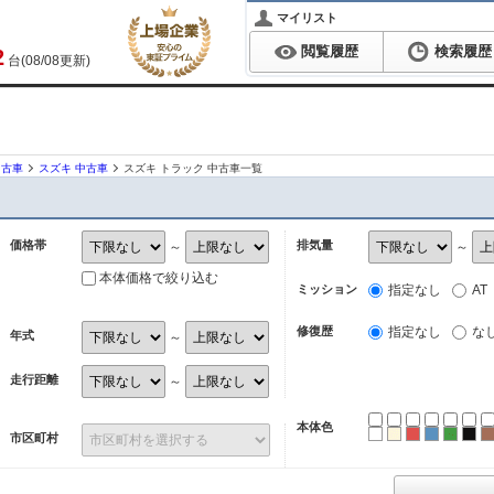
マイリスト
閲覧履歴
検索履歴
2
台(08/08更新)
中古車
スズキ 中古車
スズキ トラック 中古車一覧
価格帯
排気量
～
～
本体価格で絞り込む
ミッション
指定なし
AT
修復歴
指定なし
な
年式
～
走行距離
～
本体色
ホワイト
パール
レッド
ブルー
グリ
ブ
市区町村