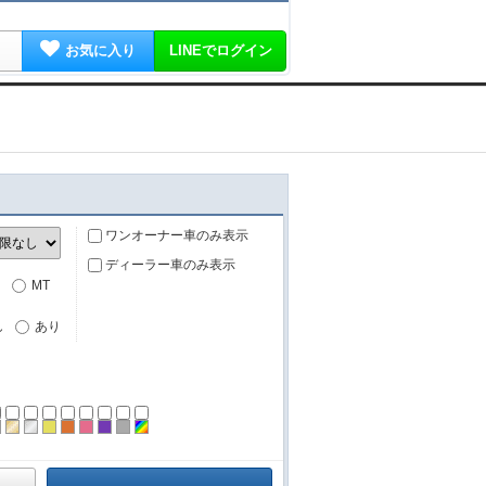
お気に入り
LINEでログイン
ワンオーナー車のみ表示
ディーラー車のみ表示
MT
し
あり
ーン
ラック
ブラウン
ゴールド
シルバー
イエロー
オレンジ
ピンク
パープル
グレー
その他