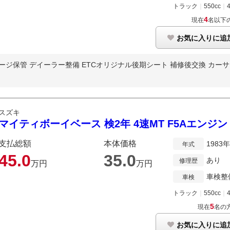
トラック
｜
550cc
｜
4
現在
名以下
お気に入りに追
ジ保管 デイーラー整備 ETCオリジナル後期シート 補修後交換 カーサブ
スズキ
マイティボーイベース 検2年 4速MT F5Aエンジン
支払総額
本体価格
1983
年式
45.
0
35.
0
あり
修理歴
万円
万円
車検整
車検
トラック
｜
550cc
｜
5
現在
名の
お気に入りに追