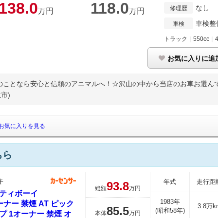
138.
0
118.
0
なし
修理歴
万円
万円
車検整
車検
トラック
｜
550cc
｜
お気に入りに追
のことなら安心と信頼のアニマルへ！☆沢山の中から当店のお車お選んで頂
市)
お気に入りを見る
ちら
キ
年式
走行距
93.
8
総額
万円
ティボーイ
1983年
ーナー 禁煙 AT ピック
3.8万k
85.
5
(昭和58年)
プ 1オーナー 禁煙 オ
本体
万円