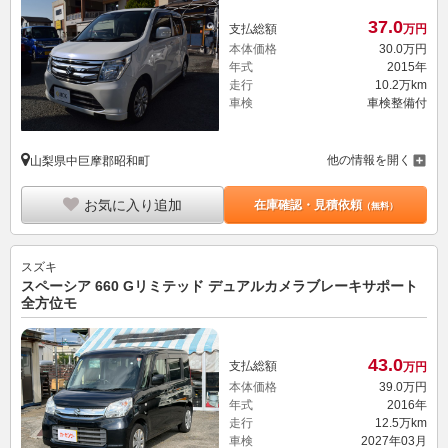
37.
0
支払総額
万円
本体価格
30.
0
万円
年式
2015年
走行
10.2万km
車検
車検整備付
他の情報を開く
山梨県中巨摩郡昭和町
お気に入り追加
在庫確認・見積依頼
（無料）
スズキ
スペーシア 660 Gリミテッド デュアルカメラブレーキサポート
全方位モ
43.
0
支払総額
万円
本体価格
39.
0
万円
年式
2016年
走行
12.5万km
車検
2027年03月