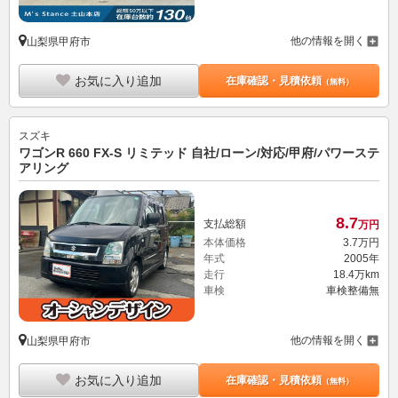
他の情報を開く
山梨県甲府市
お気に入り追加
在庫確認・見積依頼
（無料）
スズキ
ワゴンR 660 FX-S リミテッド 自社/ローン/対応/甲府/パワーステ
アリング
8.
7
支払総額
万円
本体価格
3.
7
万円
年式
2005年
走行
18.4万km
車検
車検整備無
他の情報を開く
山梨県甲府市
お気に入り追加
在庫確認・見積依頼
（無料）