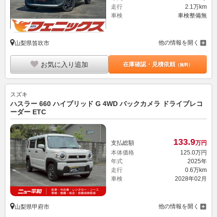
走行
2.1万km
車検
車検整備無
他の情報を開く
山梨県笛吹市
お気に入り追加
在庫確認・見積依頼
（無料）
スズキ
ハスラー 660 ハイブリッド G 4WD バックカメラ ドライブレコ
ーダー ETC
133.
9
支払総額
万円
本体価格
125.
0
万円
年式
2025年
走行
0.6万km
車検
2028年02月
他の情報を開く
山梨県甲府市