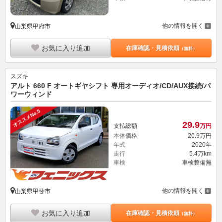
他の情報を開く
山梨県甲府市
お気に入り追加
在庫確認・見積依頼
（無料）
スズキ
アルト 660 F オートギヤシフト 専用オーディオ/CD/AUX接続/パ
ワーウィンド
オススメNo.5
29.
9
支払総額
万円
本体価格
20.
9
万円
年式
2020年
走行
5.4万km
車検
車検整備無
他の情報を開く
山梨県甲斐市
お気に入り追加
在庫確認・見積依頼
（無料）