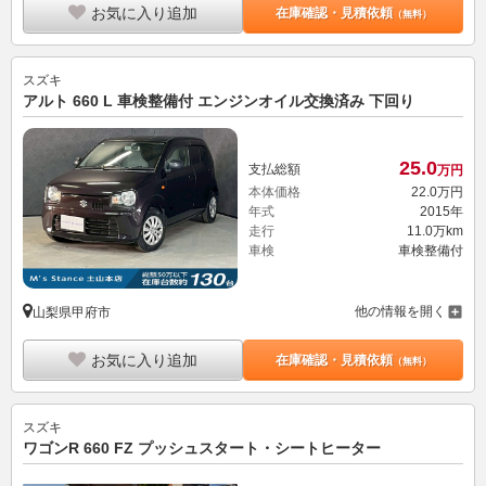
お気に入り追加
在庫確認・見積依頼
（無料）
スズキ
アルト 660 L 車検整備付 エンジンオイル交換済み 下回り
25.
0
支払総額
万円
本体価格
22.
0
万円
年式
2015年
走行
11.0万km
車検
車検整備付
他の情報を開く
山梨県甲府市
お気に入り追加
在庫確認・見積依頼
（無料）
スズキ
ワゴンR 660 FZ プッシュスタート・シートヒーター