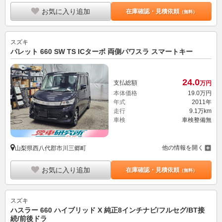
お気に入り追加
在庫確認・見積依頼
（無料）
スズキ
パレット 660 SW TS ICターボ 両側パワスラ スマートキー
24.
0
支払総額
万円
本体価格
19.
0
万円
年式
2011年
走行
9.1万km
車検
車検整備無
他の情報を開く
山梨県西八代郡市川三郷町
お気に入り追加
在庫確認・見積依頼
（無料）
スズキ
ハスラー 660 ハイブリッド X 純正8インチナビ/フルセグ/BT接
続/前後ドラ