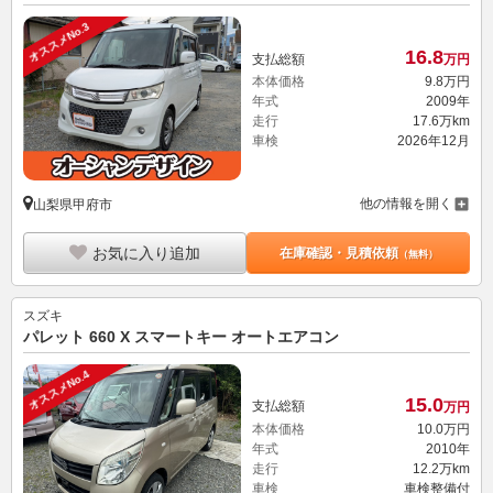
オススメNo.3
16.
8
支払総額
万円
本体価格
9.
8
万円
年式
2009年
走行
17.6万km
車検
2026年12月
他の情報を開く
山梨県甲府市
お気に入り追加
在庫確認・見積依頼
（無料）
スズキ
パレット 660 X スマートキー オートエアコン
オススメNo.4
15.
0
支払総額
万円
本体価格
10.
0
万円
年式
2010年
走行
12.2万km
車検
車検整備付