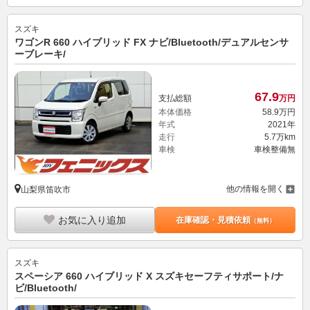
スズキ
ワゴンR 660 ハイブリッド FX ナビ/Bluetooth/デュアルセンサ
ーブレーキ/
67.
9
支払総額
万円
本体価格
58.
9
万円
年式
2021年
走行
5.7万km
車検
車検整備無
他の情報を開く
山梨県笛吹市
お気に入り追加
在庫確認・見積依頼
（無料）
スズキ
スペーシア 660 ハイブリッド X スズキセーフティサポート/ナ
ビ/Bluetooth/