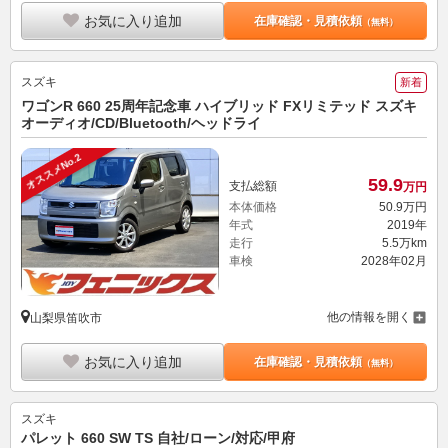
お気に入り追加
在庫確認・見積依頼
（無料）
スズキ
新着
ワゴンR 660 25周年記念車 ハイブリッド FXリミテッド スズキ
オーディオ/CD/Bluetooth/ヘッドライ
オススメNo.2
59.
9
支払総額
万円
本体価格
50.
9
万円
年式
2019年
走行
5.5万km
車検
2028年02月
他の情報を開く
山梨県笛吹市
お気に入り追加
在庫確認・見積依頼
（無料）
スズキ
パレット 660 SW TS 自社/ローン/対応/甲府