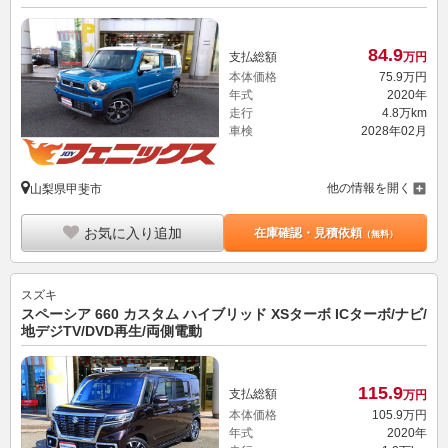
84.
9
支払総額
万円
本体価格
75.
9
万円
年式
2020年
走行
4.8万km
車検
2028年02月
他の情報を開く
山梨県甲斐市
お気に入り追加
在庫確認・見積依頼
（無料）
スズキ
スペーシア 660 カスタム ハイブリッド XSターボ ICターボ/ナビ/
地デジTV/DVD再生/両側電動
115.
9
支払総額
万円
本体価格
105.
9
万円
年式
2020年