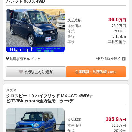
パレット 660 X 4WD
36.
0
支払総額
万円
本体価格
28.
0
万円
年式
2008年
走行
6.1万km
車検
車検整備付
他の情報を開く
山梨県南アルプス市
お気に入り追加
在庫確認・見積依頼
（無料）
スズキ
クロスビー 1.0 ハイブリッド MX 4WD 4WD/ナ
ビ/TV/Bluetooth/全方位モニター/デ
105.
9
支払総額
万円
本体価格
91.
9
万円
年式
2019年