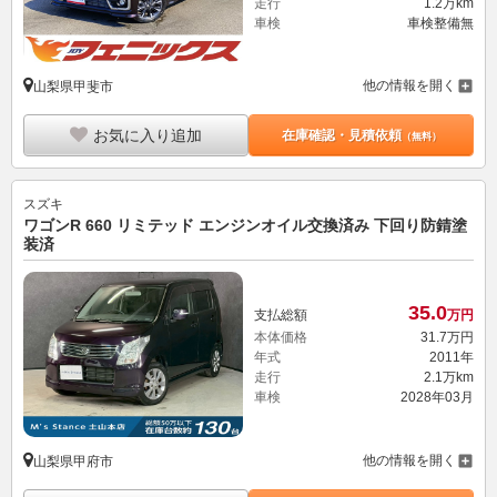
走行
1.2万km
車検
車検整備無
他の情報を開く
山梨県甲斐市
お気に入り追加
在庫確認・見積依頼
（無料）
スズキ
ワゴンR 660 リミテッド エンジンオイル交換済み 下回り防錆塗
装済
35.
0
支払総額
万円
本体価格
31.
7
万円
年式
2011年
走行
2.1万km
車検
2028年03月
他の情報を開く
山梨県甲府市