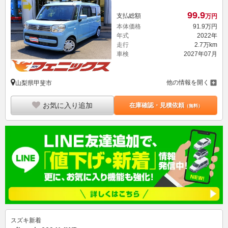
99.
9
支払総額
万円
本体価格
91.
9
万円
年式
2022年
走行
2.7万km
車検
2027年07月
他の情報を開く
山梨県甲斐市
お気に入り追加
在庫確認・見積依頼
（無料）
スズキ
新着