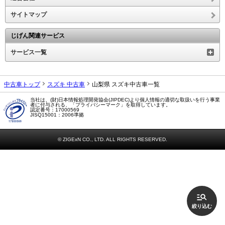
サイトマップ
じげん関連サービス
サービス一覧
中古車トップ
スズキ 中古車
山梨県 スズキ中古車一覧
当社は、(財)日本情報処理開発協会(JIPDEC)より個人情報の適切な取扱いを行う事業
者に付与される、「プライバシーマーク」を取得しています。
認定番号：17000569
JISQ15001：2006準拠
© ZIGExN CO., LTD. ALL RIGHTS RESERVED.
絞り込む