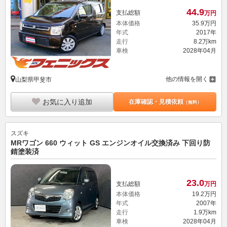
44.
9
支払総額
万円
本体価格
35.
9
万円
年式
2017年
走行
8.2万km
車検
2028年04月
他の情報を開く
山梨県甲斐市
お気に入り追加
在庫確認・見積依頼
（無料）
スズキ
MRワゴン 660 ウィット GS エンジンオイル交換済み 下回り防
錆塗装済
23.
0
支払総額
万円
本体価格
19.
2
万円
年式
2007年
走行
1.9万km
車検
2028年04月