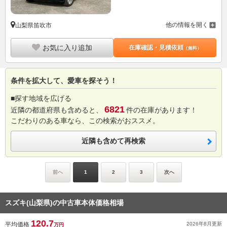
他の情報を開く
山梨県笛吹市
お気に入り追加
在庫確認・見積依頼
（無料）
条件を拡大して、愛車を探そう！
■探す地域を広げる
6821
近隣の都道府県も含めると、
件の在庫があります！
こだわりのある車なら、この検索がおススメ。
近隣も含めて再検索
前へ
1
2
3
次へ
スズキ(山梨県)の中古車本体価格相場
120.7
平均価格
2026年8月
更新
万円