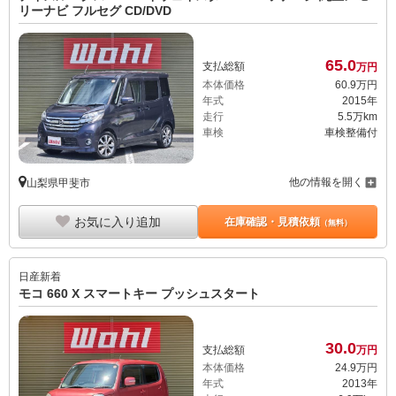
リーナビ フルセグ CD/DVD
65.
0
支払総額
万円
本体価格
60.
9
万円
年式
2015年
走行
5.5万km
車検
車検整備付
他の情報を開く
山梨県甲斐市
お気に入り追加
在庫確認・見積依頼
（無料）
日産
新着
モコ 660 X スマートキー プッシュスタート
30.
0
支払総額
万円
本体価格
24.
9
万円
年式
2013年