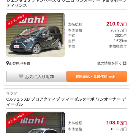
シエンタ 1.5 ファンベース G クエロ ワンオーナー トヨタセーフ
ティセンス
オススメNo.3
210.
0
支払総額
万円
本体価格
202.
9
万円
年式
2021年
走行
2.5万km
車検
車検整備付
他の情報を開く
山梨県甲斐市
お気に入り追加
在庫確認・見積依頼
（無料）
マツダ
CX-3 1.5 XD プロアクティブ ディーゼルターボ ワンオーナー デ
ィーゼル
オススメNo.4
108.
0
支払総額
万円
本体価格
103.
9
万円