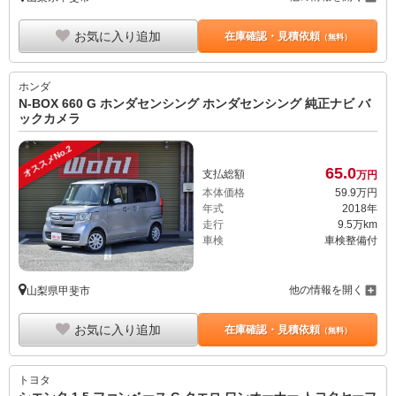
お気に入り追加
在庫確認・見積依頼
（無料）
ホンダ
N-BOX 660 G ホンダセンシング ホンダセンシング 純正ナビ バ
ックカメラ
オススメNo.2
65.
0
支払総額
万円
本体価格
59.
9
万円
年式
2018年
走行
9.5万km
車検
車検整備付
他の情報を開く
山梨県甲斐市
お気に入り追加
在庫確認・見積依頼
（無料）
トヨタ