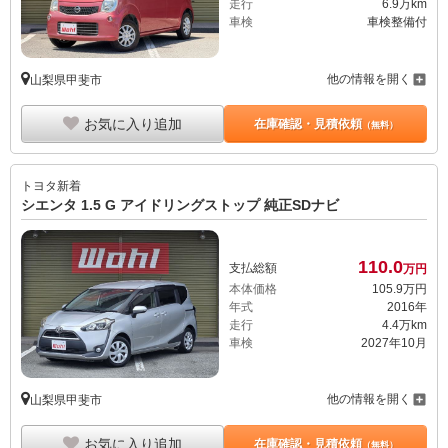
走行
6.9万km
車検
車検整備付
他の情報を開く
山梨県甲斐市
お気に入り追加
在庫確認・見積依頼
（無料）
トヨタ
新着
シエンタ 1.5 G アイドリングストップ 純正SDナビ
110.
0
支払総額
万円
本体価格
105.
9
万円
年式
2016年
走行
4.4万km
車検
2027年10月
他の情報を開く
山梨県甲斐市
お気に入り追加
在庫確認・見積依頼
（無料）