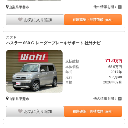
他の情報を開く
山梨県甲斐市
お気に入り追加
在庫確認・見積依頼
（無料）
スズキ
ハスラー 660 G レーダーブレーキサポート 社外ナビ
71.
0
支払総額
万円
本体価格
68.
9
万円
年式
2017年
走行
5.7万km
車検
2026年09月
他の情報を開く
山梨県甲斐市
お気に入り追加
在庫確認・見積依頼
（無料）