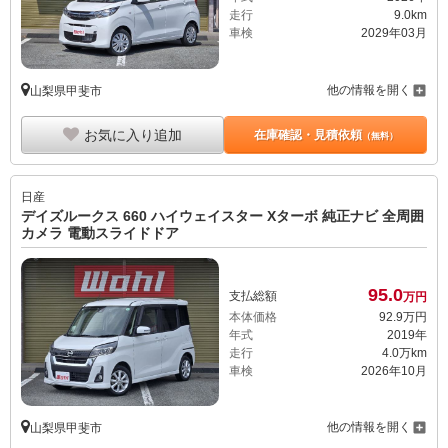
走行
9.0km
車検
2029年03月
他の情報を開く
山梨県甲斐市
お気に入り追加
在庫確認・見積依頼
（無料）
日産
デイズルークス 660 ハイウェイスター Xターボ 純正ナビ 全周囲
カメラ 電動スライドドア
95.
0
支払総額
万円
本体価格
92.
9
万円
年式
2019年
走行
4.0万km
車検
2026年10月
他の情報を開く
山梨県甲斐市