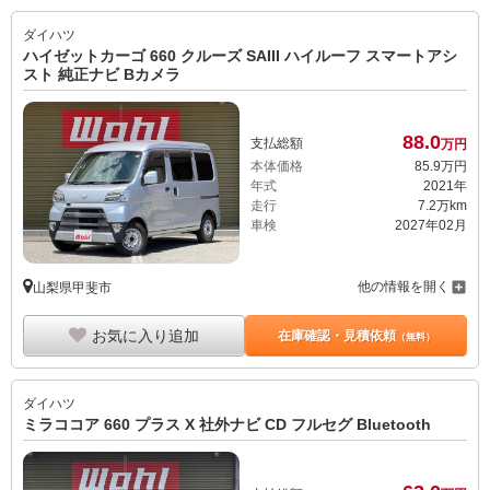
ダイハツ
ハイゼットカーゴ 660 クルーズ SAIII ハイルーフ スマートアシ
スト 純正ナビ Bカメラ
88.
0
支払総額
万円
本体価格
85.
9
万円
年式
2021年
走行
7.2万km
車検
2027年02月
他の情報を開く
山梨県甲斐市
お気に入り追加
在庫確認・見積依頼
（無料）
ダイハツ
ミラココア 660 プラス X 社外ナビ CD フルセグ Bluetooth