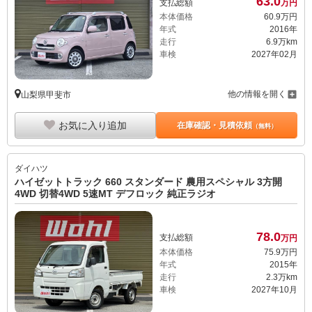
63.
0
支払総額
万円
本体価格
60.
9
万円
年式
2016年
走行
6.9万km
車検
2027年02月
他の情報を開く
山梨県甲斐市
お気に入り追加
在庫確認・見積依頼
（無料）
ダイハツ
ハイゼットトラック 660 スタンダード 農用スペシャル 3方開
4WD 切替4WD 5速MT デフロック 純正ラジオ
78.
0
支払総額
万円
本体価格
75.
9
万円
年式
2015年
走行
2.3万km
車検
2027年10月