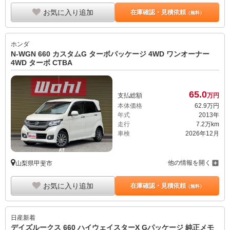
お気に入り追加
在庫確認・見積依頼
（無料）
ホンダ
N-WGN 660 カスタムG ターボパッケージ 4WD ワンオーナー
4WD ターボ CTBA
65.
0
支払総額
万円
本体価格
62.
9
万円
年式
2013年
走行
7.2万km
車検
2026年12月
他の情報を開く
山梨県甲斐市
お気に入り追加
在庫確認・見積依頼
（無料）
日産
新着
デイズルークス 660 ハイウェイスターX Gパッケージ 純正メモ