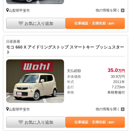
他の情報を開く
山梨県甲斐市
お気に入り追加
在庫確認・見積依頼
（無料）
日産
新着
モコ 660 X アイドリングストップ スマートキー プッシュスター
ト
35.
0
支払総額
万円
本体価格
30.
9
万円
年式
2011年
走行
7.2万km
車検
車検整備付
他の情報を開く
山梨県甲斐市
お気に入り追加
在庫確認・見積依頼
（無料）