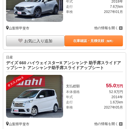
年式
2018年
走行
7.6万km
車検
2027年01月
他の情報を開く
山梨県甲斐市
お気に入り追加
在庫確認・見積依頼
（無料）
日産
デイズ 660 ハイウェイスターX アンシャンテ 助手席スライドア
ップシート アンシャンテ助手席スライドアップシート
オススメNo.5
55.
0
支払総額
万円
本体価格
52.
9
万円
年式
2014年
走行
1.6万km
車検
2027年05月
他の情報を開く
山梨県甲斐市