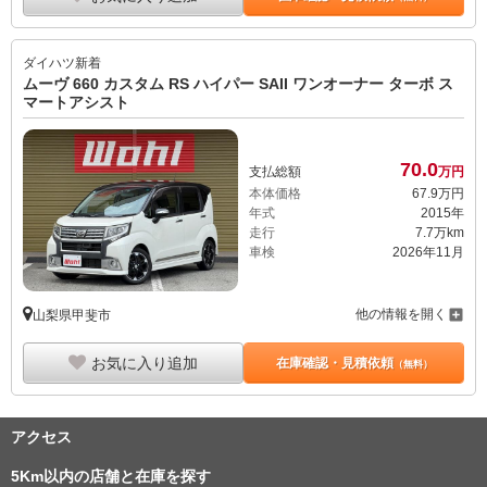
ダイハツ
新着
ムーヴ 660 カスタム RS ハイパー SAII ワンオーナー ターボ ス
マートアシスト
70.
0
支払総額
万円
本体価格
67.
9
万円
年式
2015年
走行
7.7万km
車検
2026年11月
他の情報を開く
山梨県甲斐市
お気に入り追加
在庫確認・見積依頼
（無料）
アクセス
5Km以内の店舗と在庫を探す