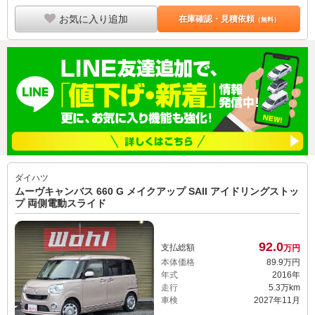
お気に入り追加
在庫確認・見積依頼
（無料）
ダイハツ
ムーヴキャンバス 660 G メイクアップ SAII アイドリングストッ
プ 両側電動スライド
92.
0
支払総額
万円
本体価格
89.
9
万円
年式
2016年
走行
5.3万km
車検
2027年11月