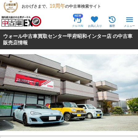
19周年
おかげさまで、
の中古車検索サイト
NEW
クルマAI
お気に入り
履歴
メニュー
ウォール中古車買取センター甲府昭和インター店 の中古車
販売店情報