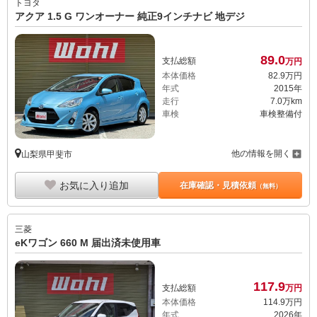
トヨタ
アクア 1.5 G ワンオーナー 純正9インチナビ 地デジ
89.
0
支払総額
万円
本体価格
82.
9
万円
年式
2015年
走行
7.0万km
車検
車検整備付
他の情報を開く
山梨県甲斐市
お気に入り追加
在庫確認・見積依頼
（無料）
三菱
eKワゴン 660 M 届出済未使用車
117.
9
支払総額
万円
本体価格
114.
9
万円
年式
2026年