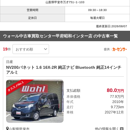
山梨県甲斐市万才751−1−103
営業時間
09:30～18:30
定休日
毎週火曜日
最終更新日:2026/08/07
ウォール中古車買取センター甲府昭和インター店 の中古車一覧
19
件
提供：
日産
NV200バネット 1.6 16X-2R 純正ナビ Bluetooth 純正14インチ
アルミ
オススメNo.1
80.
0
支払総額
万円
本体価格
77.
9
万円
年式
2010年
走行
9.7万km
車検
2027年12月
他の情報を開く
山梨県甲斐市