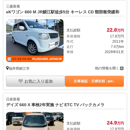
三菱
新着
eKワゴン 660 M JR鯖江駅徒歩5分 キーレス CD 頸部衝突緩和
22.
8
支払総額
万円
本体価格
17.
8
万円
年式
2011年
走行
7.4万km
車検
2028年01月
他の情報を開く
福井県鯖江市
お気に入り追加
在庫確認・見積依頼
（無料）
日産
新着
デイズ 660 X 車検2年実施 ナビ ETC TV バックカメラ
24.
9
支払総額
万円
本体価格
17.
9
万円