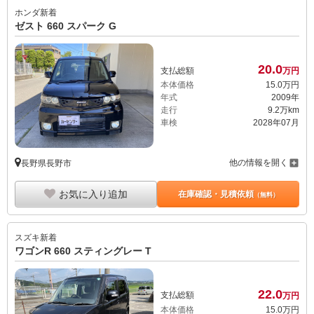
ホンダ
新着
ゼスト 660 スパーク G
20.
0
支払総額
万円
本体価格
15.
0
万円
年式
2009年
走行
9.2万km
車検
2028年07月
他の情報を開く
長野県長野市
お気に入り追加
在庫確認・見積依頼
（無料）
スズキ
新着
ワゴンR 660 スティングレー T
22.
0
支払総額
万円
本体価格
15.
0
万円