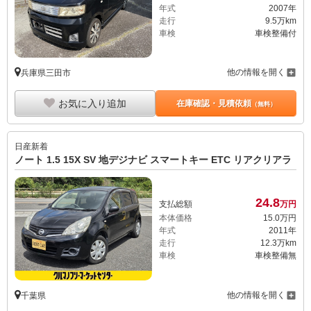
年式
2007年
走行
9.5万km
車検
車検整備付
他の情報を開く
兵庫県三田市
お気に入り追加
在庫確認・見積依頼
（無料）
日産
新着
ノート 1.5 15X SV 地デジナビ スマートキー ETC リアクリアラ
24.
8
支払総額
万円
本体価格
15.
0
万円
年式
2011年
走行
12.3万km
車検
車検整備無
他の情報を開く
千葉県