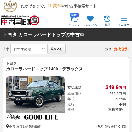
19周年
おかげさまで、
の中古車検索サイト
NEW
クルマAI
お気に入り
履歴
メニュー
トヨタ カローラハードトップの中古車
1
件
絞り込む
提供：
トヨタ
カローラハードトップ 1400・デラックス
249.
9
支払総額
万円
本体価格
239.
9
万円
年式
1975年
走行
不明
車検
車検整備付
他の情報を開く
奈良県生駒郡斑鳩町