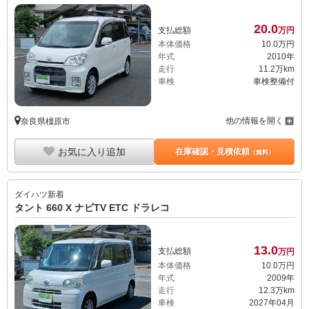
20.
0
支払総額
万円
本体価格
10.
0
万円
年式
2010年
走行
11.2万km
車検
車検整備付
他の情報を開く
奈良県橿原市
お気に入り追加
在庫確認・見積依頼
（無料）
ダイハツ
新着
タント 660 X ナビTV ETC ドラレコ
13.
0
支払総額
万円
本体価格
10.
0
万円
年式
2009年
走行
12.3万km
車検
2027年04月