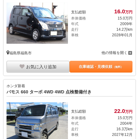
16.
0
支払総額
万円
本体価格
15.
0
万円
年式
2009年
走行
14.2万km
車検
2028年01月
他の情報を開く
福島県福島市
お気に入り追加
在庫確認・見積依頼
（無料）
ホンダ
新着
バモス 660 ターボ 4WD 4WD 点検整備付き
22.
0
支払総額
万円
本体価格
15.
0
万円
年式
2004年
走行
16.3万km
車検
2027年12月