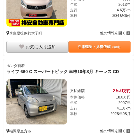
年式
2013年
走行
4.6万km
車検
車検整備付
他の情報を開く
兵庫県揖保郡太子町
お気に入り追加
在庫確認・見積依頼
（無料）
ホンダ
新着
ライフ 660 C スーパートピック 車検10年8月 キーレス CD
25.
0
支払総額
万円
本体価格
18.
0
万円
年式
2007年
走行
4.1万km
車検
2028年08月
他の情報を開く
福岡県直方市