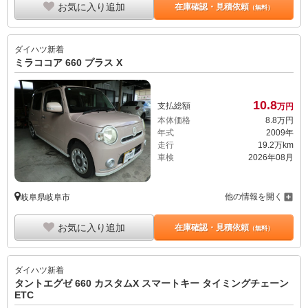
お気に入り追加
在庫確認・見積依頼
（無料）
ダイハツ
新着
ミラココア 660 プラス X
10.
8
支払総額
万円
本体価格
8.
8
万円
年式
2009年
走行
19.2万km
車検
2026年08月
他の情報を開く
岐阜県岐阜市
お気に入り追加
在庫確認・見積依頼
（無料）
ダイハツ
新着
タントエグゼ 660 カスタムX スマートキー タイミングチェーン
ETC