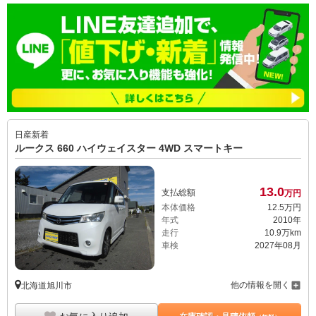
日産
新着
ルークス 660 ハイウェイスター 4WD スマートキー
13.
0
支払総額
万円
本体価格
12.
5
万円
年式
2010年
走行
10.9万km
車検
2027年08月
他の情報を開く
北海道旭川市