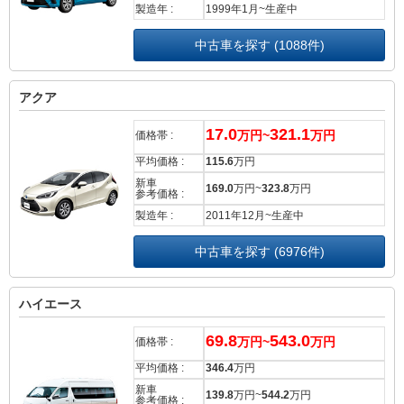
製造年 :
1999年1月~生産中
中古車を探す (1088件)
アクア
17.0
321.1
万円~
万円
価格帯 :
平均価格 :
115.6
万円
新車
169.0
万円~
323.8
万円
参考価格 :
製造年 :
2011年12月~生産中
中古車を探す (6976件)
ハイエース
69.8
543.0
万円~
万円
価格帯 :
平均価格 :
346.4
万円
新車
139.8
万円~
544.2
万円
参考価格 :