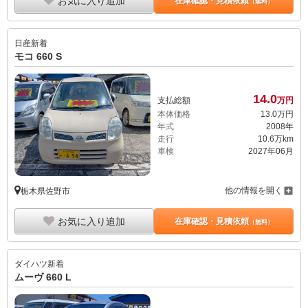
お気に入り追加
在庫確認・見積依頼
（無料）
日産
新着
モコ 660 S
14.
0
支払総額
万円
本体価格
13.
0
万円
年式
2008年
走行
10.6万km
車検
2027年06月
他の情報を開く
栃木県佐野市
お気に入り追加
在庫確認・見積依頼
（無料）
ダイハツ
新着
ムーヴ 660 L