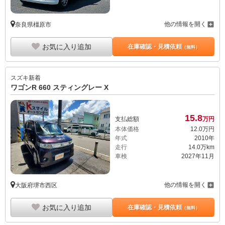
他の情報を開く
奈良県橿原市
お気に入り追加
在庫確認・見積依頼
（無料）
スズキ
新着
ワゴンR 660 スティングレー X
15.
8
支払総額
万円
本体価格
12.
0
万円
年式
2010年
走行
14.0万km
車検
2027年11月
他の情報を開く
大阪府堺市西区
お気に入り追加
在庫確認・見積依頼
（無料）