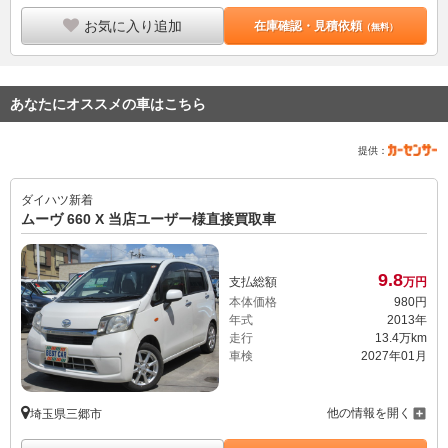
お気に入り追加
在庫確認・見積依頼
（無料）
あなたにオススメの車はこちら
提供：
ダイハツ
新着
ムーヴ 660 X 当店ユーザー様直接買取車
9.
8
支払総額
万円
本体価格
980
円
年式
2013年
走行
13.4万km
車検
2027年01月
他の情報を開く
埼玉県三郷市