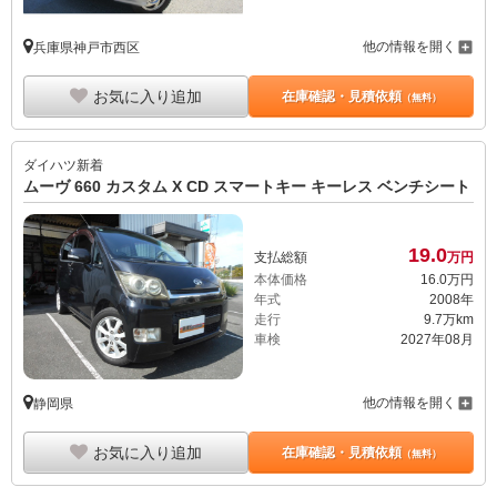
他の情報を開く
兵庫県神戸市西区
お気に入り追加
在庫確認・見積依頼
（無料）
ダイハツ
新着
ムーヴ 660 カスタム X CD スマートキー キーレス ベンチシート
19.
0
支払総額
万円
本体価格
16.
0
万円
年式
2008年
走行
9.7万km
車検
2027年08月
他の情報を開く
静岡県
お気に入り追加
在庫確認・見積依頼
（無料）