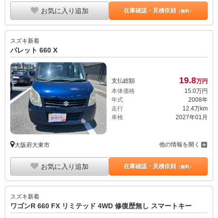
お気に入り追加
在庫確認・見積依頼
（無料）
スズキ
新着
パレット 660 X
19.
8
支払総額
万円
本体価格
15.
0
万円
年式
2008年
走行
12.4万km
車検
2027年01月
他の情報を開く
大阪府大東市
お気に入り追加
在庫確認・見積依頼
（無料）
スズキ
新着
ワゴンR 660 FX リミテッド 4WD 修復歴無し スマートキー