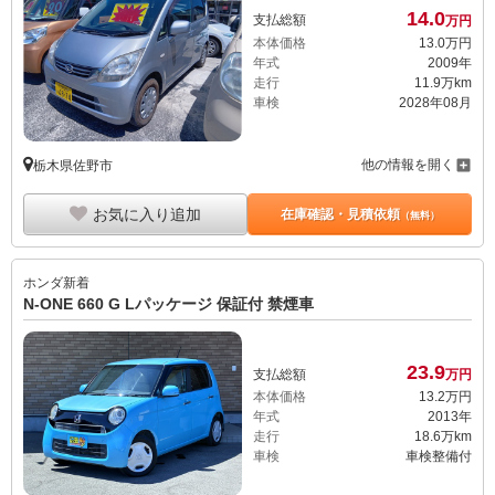
14.
0
支払総額
万円
本体価格
13.
0
万円
年式
2009年
走行
11.9万km
車検
2028年08月
他の情報を開く
栃木県佐野市
お気に入り追加
在庫確認・見積依頼
（無料）
ホンダ
新着
N-ONE 660 G Lパッケージ 保証付 禁煙車
23.
9
支払総額
万円
本体価格
13.
2
万円
年式
2013年
走行
18.6万km
車検
車検整備付