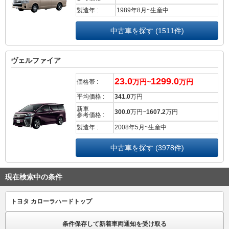
製造年 :
1989年8月~生産中
中古車を探す (1511件)
ヴェルファイア
23.0
1299.0
万円~
万円
価格帯 :
平均価格 :
341.0
万円
新車
300.0
万円~
1607.2
万円
参考価格 :
製造年 :
2008年5月~生産中
中古車を探す (3978件)
現在検索中の条件
トヨタ カローラハードトップ
条件保存して新着車両通知を受け取る