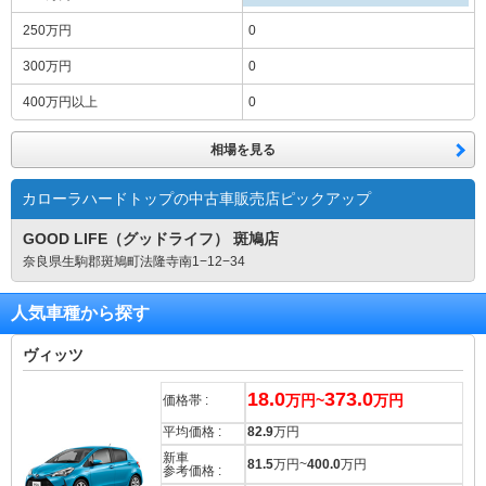
250万円
0
300万円
0
400万円
以上
0
相場を見る
カローラハードトップの中古車販売店ピックアップ
GOOD LIFE（グッドライフ） 斑鳩店
奈良県生駒郡斑鳩町法隆寺南1−12−34
人気車種から探す
ヴィッツ
18.0
373.0
万円~
万円
価格帯 :
平均価格 :
82.9
万円
新車
81.5
万円~
400.0
万円
参考価格 :