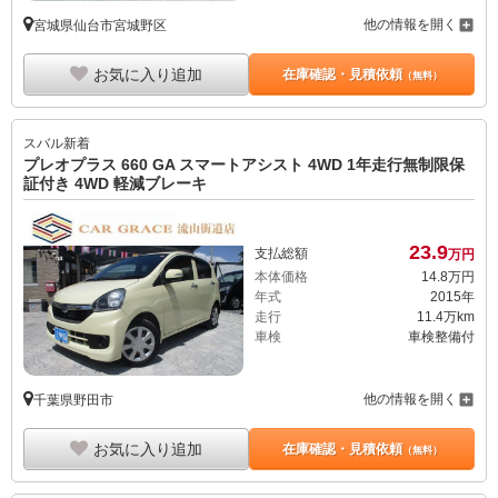
他の情報を開く
宮城県仙台市宮城野区
お気に入り追加
在庫確認・見積依頼
（無料）
スバル
新着
プレオプラス 660 GA スマートアシスト 4WD 1年走行無制限保
証付き 4WD 軽減ブレーキ
23.
9
支払総額
万円
本体価格
14.
8
万円
年式
2015年
走行
11.4万km
車検
車検整備付
他の情報を開く
千葉県野田市
お気に入り追加
在庫確認・見積依頼
（無料）