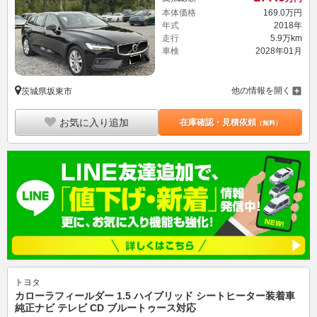
本体価格
169.
0
万円
年式
2018年
走行
5.9万km
車検
2028年01月
他の情報を開く
茨城県坂東市
お気に入り追加
在庫確認・見積依頼
（無料）
トヨタ
カローラフィールダー 1.5 ハイブリッド シートヒーター装着車
純正ナビ テレビ CD ブルートゥース対応