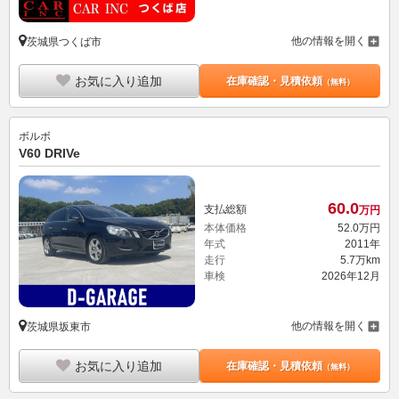
他の情報を開く
茨城県つくば市
お気に入り追加
在庫確認・見積依頼
（無料）
ボルボ
V60 DRIVe
60.
0
支払総額
万円
本体価格
52.
0
万円
年式
2011年
走行
5.7万km
車検
2026年12月
他の情報を開く
茨城県坂東市
お気に入り追加
在庫確認・見積依頼
（無料）