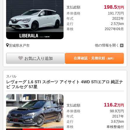
198.
5
支払総額
万円
本体価格
191.
7
万円
年式
2022年
走行
2.5万km
車検
2027年09月
他の情報を開く
茨城県水戸市
お気に入り追加
在庫確認・見積依頼
（無料）
スバル
レヴォーグ 1.6 STI スポーツ アイサイト 4WD STIエアロ 純正ナ
ビ フルセグ 57星
116.
2
支払総額
万円
本体価格
98.
9
万円
年式
2017年
走行
3.6万km
車検
車検整備付