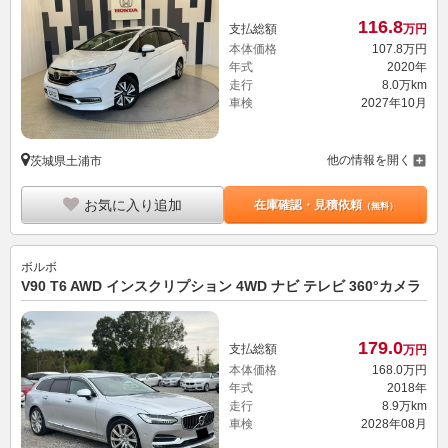
116.
8
支払総額
万円
本体価格
107.
8
万円
年式
2020年
走行
8.0万km
車検
2027年10月
他の情報を開く
茨城県土浦市
お気に入り追加
在庫確認・見積依頼
（無料）
ボルボ
V90 T6 AWD インスクリプション 4WD ナビ テレビ 360°カメラ
179.
0
支払総額
万円
本体価格
168.
0
万円
年式
2018年
走行
8.9万km
車検
2028年08月