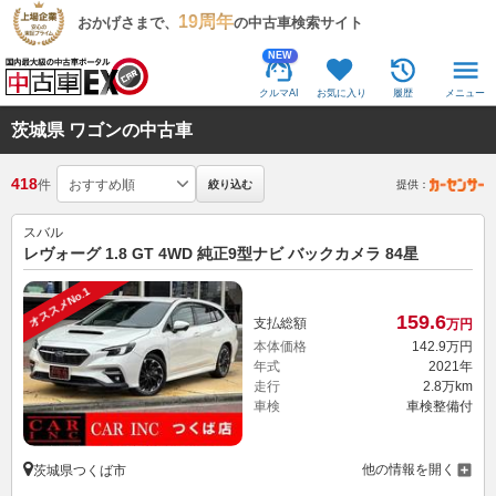
19周年
おかげさまで、
の中古車検索サイト
NEW
クルマAI
お気に入り
履歴
メニュー
茨城県 ワゴンの中古車
418
件
絞り込む
提供：
スバル
レヴォーグ 1.8 GT 4WD 純正9型ナビ バックカメラ 84星
オススメNo.1
159.
6
支払総額
万円
本体価格
142.
9
万円
年式
2021年
走行
2.8万km
車検
車検整備付
他の情報を開く
茨城県つくば市