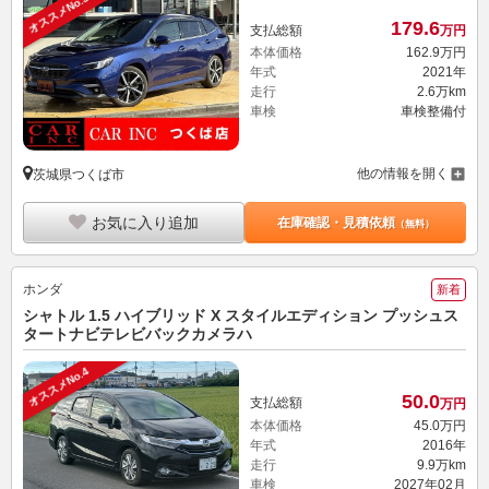
オススメNo.3
179.
6
支払総額
万円
本体価格
162.
9
万円
年式
2021年
走行
2.6万km
車検
車検整備付
他の情報を開く
茨城県つくば市
お気に入り追加
在庫確認・見積依頼
（無料）
ホンダ
新着
シャトル 1.5 ハイブリッド X スタイルエディション プッシュス
タートナビテレビバックカメラハ
オススメNo.4
50.
0
支払総額
万円
本体価格
45.
0
万円
年式
2016年
走行
9.9万km
車検
2027年02月