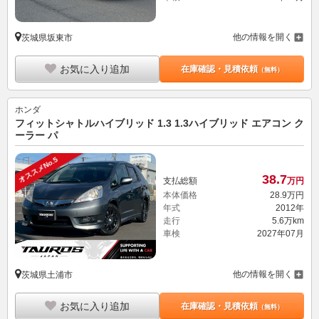
他の情報を開く
茨城県坂東市
お気に入り追加
在庫確認・見積依頼
（無料）
ホンダ
フィットシャトルハイブリッド 1.3 1.3ハイブリッド エアコン ク
ーラー パ
オススメNo.5
38.
7
支払総額
万円
本体価格
28.
9
万円
年式
2012年
走行
5.6万km
車検
2027年07月
他の情報を開く
茨城県土浦市
お気に入り追加
在庫確認・見積依頼
（無料）