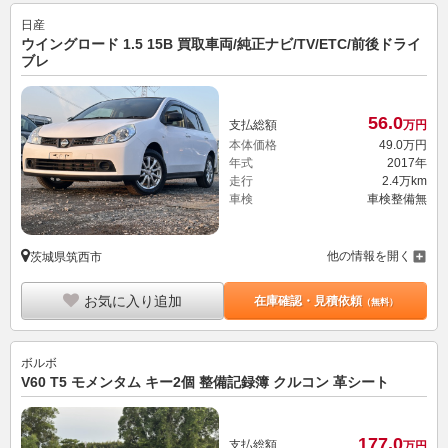
日産
ウイングロード 1.5 15B 買取車両/純正ナビ/TV/ETC/前後ドライ
ブレ
56.
0
支払総額
万円
本体価格
49.
0
万円
年式
2017年
走行
2.4万km
車検
車検整備無
他の情報を開く
茨城県筑西市
お気に入り追加
在庫確認・見積依頼
（無料）
ボルボ
V60 T5 モメンタム キー2個 整備記録簿 クルコン 革シート
177.
0
支払総額
万円