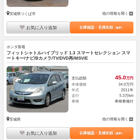
他の情報を開く
茨城県つくば市
お気に入り追加
在庫確認・見積依頼
（無料）
ホンダ
新着
フィットシャトルハイブリッド 1.3 スマートセレクション スマ
ートキー/ナビ/Bカメラ/TV/DVD再/MSV/E
45.
0
支払総額
万円
本体価格
34.
0
万円
年式
2011年
走行
5.3万km
車検
車検整備付
他の情報を開く
茨城県
お気に入り追加
在庫確認・見積依頼
（無料）