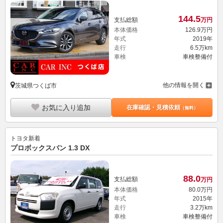
144.
5
支払総額
万円
本体価格
126.
9
万円
年式
2019年
走行
6.5万km
車検
車検整備付
他の情報を開く
茨城県つくば市
お気に入り追加
在庫確認・見積依頼
（無料）
トヨタ
新着
プロボックスバン 1.3 DX
88.
0
支払総額
万円
本体価格
80.
0
万円
年式
2015年
走行
3.2万km
車検
車検整備付