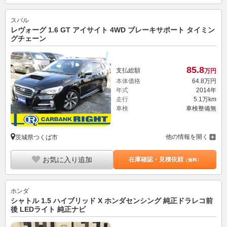
スバル
レヴォーグ 1.6 GT アイサイト 4WD ブレーキサポート タイミン
グチェーン
85.
8
支払総額
万円
本体価格
64.
8
万円
年式
2014年
走行
5.1万km
車検
車検整備無
他の情報を開く
茨城県つくば市
お気に入り追加
在庫確認・見積依頼
（無料）
ホンダ
シャトル 1.5 ハイブリッド X ホンダセンシング 純正ドラレコ前
後 LEDライト 純正ナビ