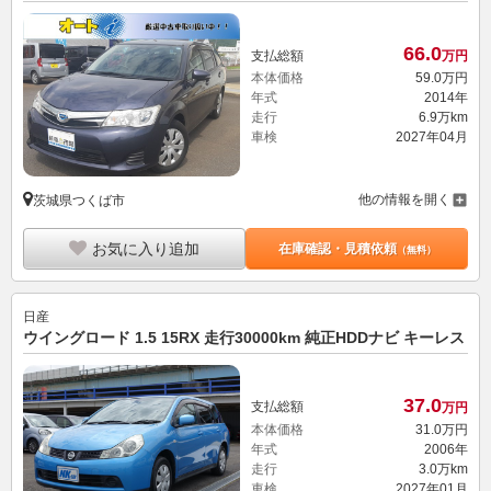
66.
0
支払総額
万円
本体価格
59.
0
万円
年式
2014年
走行
6.9万km
車検
2027年04月
他の情報を開く
茨城県つくば市
お気に入り追加
在庫確認・見積依頼
（無料）
日産
ウイングロード 1.5 15RX 走行30000km 純正HDDナビ キーレス
37.
0
支払総額
万円
本体価格
31.
0
万円
年式
2006年
走行
3.0万km
車検
2027年01月