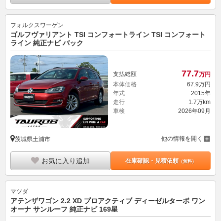
フォルクスワーゲン
ゴルフヴァリアント TSI コンフォートライン TSI コンフォート
ライン 純正ナビ バック
77.
7
支払総額
万円
本体価格
67.
9
万円
年式
2015年
走行
1.7万km
車検
2026年09月
他の情報を開く
茨城県土浦市
お気に入り追加
在庫確認・見積依頼
（無料）
マツダ
アテンザワゴン 2.2 XD プロアクティブ ディーゼルターボ ワン
オーナ サンルーフ 純正ナビ 169星