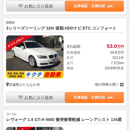
お気に入り追加
在庫確認・見積依頼
（無料）
BMW
3シリーズツーリング 320i 後期.HDDナビ.ETC.コンフォート
オススメNo.2
53.
0
支払総額
万円
本体価格
39.
8
万円
年式
2011年
走行
7.5万km
車検
2028年05月
他の情報を開く
茨城県ひたちなか市
お気に入り追加
在庫確認・見積依頼
（無料）
スバル
レヴォーグ 1.8 GT-H 4WD 衝突被害軽減 レーンアシスト 134星