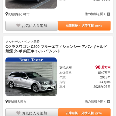
他の情報を開く
茨城県龍ケ崎市
お気に入り追加
在庫確認・見積依頼
（無料）
メルセデス・ベンツ
新着
Cクラスワゴン C200 ブルーエフィシェンシー アバンギャルド
禁煙 タ-ボ 純正ホイ-ル パワ-シ-ト
98.
0
支払総額
万円
本体価格
89.
0
万円
年式
2013年
走行
3.4万km
車検
2028年05月
他の情報を開く
茨城県古河市
お気に入り追加
在庫確認・見積依頼
（無料）