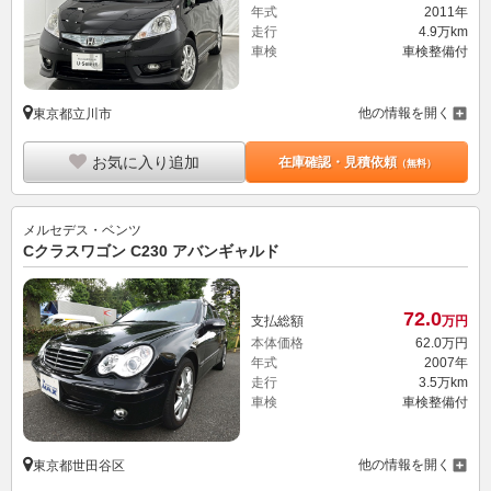
年式
2011年
走行
4.9万km
車検
車検整備付
他の情報を開く
東京都立川市
お気に入り追加
在庫確認・見積依頼
（無料）
メルセデス・ベンツ
Cクラスワゴン C230 アバンギャルド
72.
0
支払総額
万円
本体価格
62.
0
万円
年式
2007年
走行
3.5万km
車検
車検整備付
他の情報を開く
東京都世田谷区