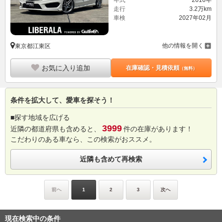
走行
3.2万km
車検
2027年02月
他の情報を開く
東京都江東区
お気に入り追加
在庫確認・見積依頼
（無料）
条件を拡大して、愛車を探そう！
■探す地域を広げる
3999
近隣の都道府県も含めると、
件の在庫があります！
こだわりのある車なら、この検索がおススメ。
近隣も含めて再検索
前へ
1
2
3
次へ
現在検索中の条件