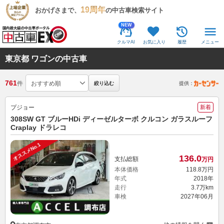
19周年
おかげさまで、
の中古車検索サイト
NEW
クルマAI
お気に入り
履歴
メニュー
東京都 ワゴンの中古車
761
件
絞り込む
提供：
プジョー
新着
308SW GT ブルーHDi ディーゼルターボ クルコン ガラスルーフ
Craplay ドラレコ
オススメNo.1
136.
0
支払総額
万円
本体価格
118.
8
万円
年式
2018年
走行
3.7万km
車検
2027年06月