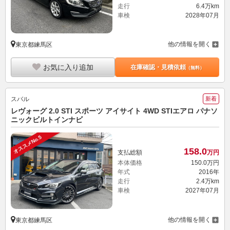
走行
6.4万km
車検
2028年07月
他の情報を開く
東京都練馬区
お気に入り追加
在庫確認・見積依頼
（無料）
スバル
新着
レヴォーグ 2.0 STI スポーツ アイサイト 4WD STIエアロ パナソ
ニックビルトインナビ
オススメNo.5
158.
0
支払総額
万円
本体価格
150.
0
万円
年式
2016年
走行
2.4万km
車検
2027年07月
他の情報を開く
東京都練馬区