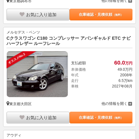
他の情報を開く
東京都調布市
お気に入り追加
在庫確認・見積依頼
（無料）
メルセデス・ベンツ
Cクラスワゴン C180 コンプレッサー アバンギャルド ETC ナビ
ハーフレザー ルーフレール
オススメNo.2
60.
0
支払総額
万円
本体価格
49.
0
万円
年式
2008年
走行
6.5万km
車検
2027年08月
他の情報を開く
東京都大田区
お気に入り追加
在庫確認・見積依頼
（無料）
アウディ