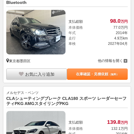
Bluetooth
98.
0
支払総額
万円
本体価格
77.
0
万円
年式
2014年
走行
4.9万km
車検
2027年04月
他の情報を開く
東京都墨田区
お気に入り追加
在庫確認・見積依頼
（無料）
メルセデス・ベンツ
CLAシューティングブレーク CLA180 スポーツ レーダーセーフ
ティPKG AMGスタイリングPKG
139.
8
支払総額
万円
本体価格
132.
1
万円
年式
2016年