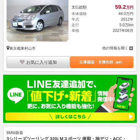
59.
2
支払総額
万円
本体価格
48.
0
万円
年式
2012年
走行
5.0万km
車検
2027年06月
他の情報を開く
東京都東村山市
お気に入り追加
在庫確認・見積依頼
（無料）
BMW
新着
3シリーズツーリング 320i Mスポーツ 後期・地デジ・ACC・