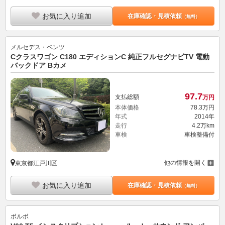
お気に入り追加
在庫確認・見積依頼
（無料）
メルセデス・ベンツ
Cクラスワゴン C180 エディションC 純正フルセグナビTV 電動
バックドア Bカメ
97.
7
支払総額
万円
本体価格
78.
3
万円
年式
2014年
走行
4.2万km
車検
車検整備付
他の情報を開く
東京都江戸川区
お気に入り追加
在庫確認・見積依頼
（無料）
ボルボ