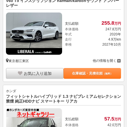
V60 T5 インスクリプション harman/kardonサウンド アンバー
レザー
255.
8
支払総額
万円
本体価格
247.
8
万円
年式
2020年
走行
4.9万km
車検
2027年10月
他の情報を開く
東京都江東区
お気に入り追加
在庫確認・見積依頼
（無料）
ホンダ
フィットシャトルハイブリッド 1.3 ナビプレミアムセレクション
禁煙 純正HDDナビ スマートキー リアカ
57.
5
支払総額
万円
本体価格
42.
0
万円