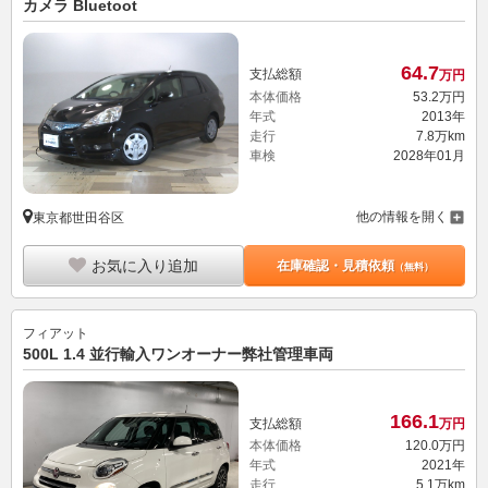
カメラ Bluetoot
64.
7
支払総額
万円
本体価格
53.
2
万円
年式
2013年
走行
7.8万km
車検
2028年01月
他の情報を開く
東京都世田谷区
お気に入り追加
在庫確認・見積依頼
（無料）
フィアット
500L 1.4 並行輸入ワンオーナー弊社管理車両
166.
1
支払総額
万円
本体価格
120.
0
万円
年式
2021年
走行
5.1万km