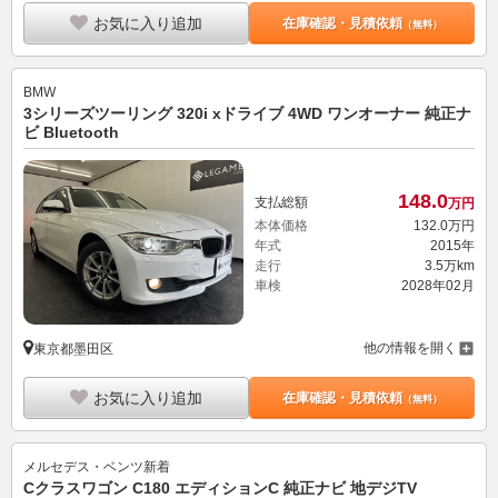
お気に入り追加
在庫確認・見積依頼
（無料）
BMW
3シリーズツーリング 320i xドライブ 4WD ワンオーナー 純正ナ
ビ Bluetooth
148.
0
支払総額
万円
本体価格
132.
0
万円
年式
2015年
走行
3.5万km
車検
2028年02月
他の情報を開く
東京都墨田区
お気に入り追加
在庫確認・見積依頼
（無料）
メルセデス・ベンツ
新着
Cクラスワゴン C180 エディションC 純正ナビ 地デジTV