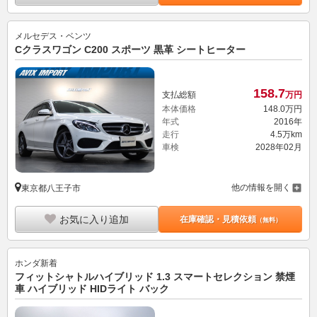
メルセデス・ベンツ
Cクラスワゴン C200 スポーツ 黒革 シートヒーター
158.
7
支払総額
万円
本体価格
148.
0
万円
年式
2016年
走行
4.5万km
車検
2028年02月
他の情報を開く
東京都八王子市
お気に入り追加
在庫確認・見積依頼
（無料）
ホンダ
新着
フィットシャトルハイブリッド 1.3 スマートセレクション 禁煙
車 ハイブリッド HIDライト バック