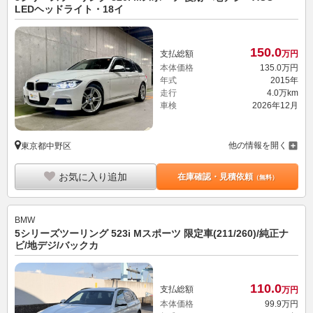
LEDヘッドライト・18イ
150.
0
支払総額
万円
本体価格
135.
0
万円
年式
2015年
走行
4.0万km
車検
2026年12月
他の情報を開く
東京都中野区
お気に入り追加
在庫確認・見積依頼
（無料）
BMW
5シリーズツーリング 523i Mスポーツ 限定車(211/260)/純正ナ
ビ/地デジ/バックカ
110.
0
支払総額
万円
本体価格
99.
9
万円