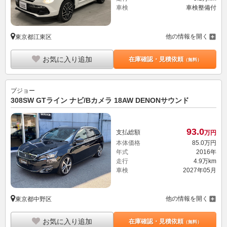
車検
車検整備付
他の情報を開く
東京都江東区
お気に入り追加
在庫確認・見積依頼
（無料）
プジョー
308SW GTライン ナビ/Bカメラ 18AW DENONサウンド
93.
0
支払総額
万円
本体価格
85.
0
万円
年式
2016年
走行
4.9万km
車検
2027年05月
他の情報を開く
東京都中野区
お気に入り追加
在庫確認・見積依頼
（無料）