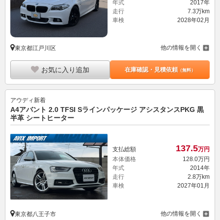
年式
2017年
走行
7.3万km
車検
2028年02月
他の情報を開く
東京都江戸川区
お気に入り追加
在庫確認・見積依頼
（無料）
アウディ
新着
A4アバント 2.0 TFSI Sラインパッケージ アシスタンスPKG 黒
半革 シートヒーター
137.
5
支払総額
万円
本体価格
128.
0
万円
年式
2014年
走行
2.8万km
車検
2027年01月
他の情報を開く
東京都八王子市