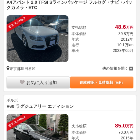
A4アバント 2.0 TFSI Sラインパッケージ フルセグ・ナビ・バッ
クカメラ・ETC
オススメNo.3
48.
6
支払総額
万円
本体価格
39.
8
万円
年式
2012年
走行
10.1万km
車検
2028年05月
他の情報を開く
東京都世田谷区
お気に入り追加
在庫確認・見積依頼
（無料）
ボルボ
V60 ラグジュアリー エディション
オススメNo.4
85.
0
支払総額
万円
本体価格
70.
0
万円
年式
2015年