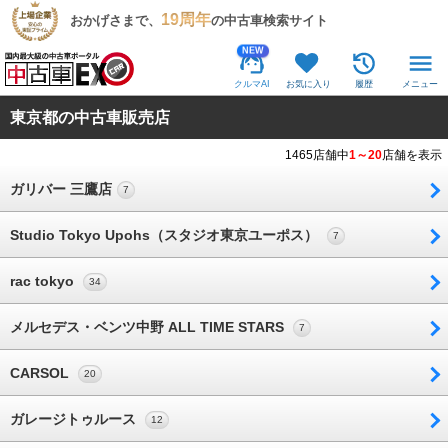
19周年
おかげさまで、
の中古車検索サイト
NEW
クルマAI
お気に入り
履歴
メニュー
東京都の中古車販売店
1465店舗中
1～20
店舗を表示
ガリバー 三鷹店
7
Studio Tokyo Upohs（スタジオ東京ユーポス）
7
rac tokyo
34
メルセデス・ベンツ中野 ALL TIME STARS
7
CARSOL
20
ガレージトゥルース
12