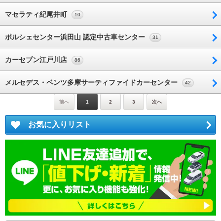
マセラティ紀尾井町
10
ポルシェセンター浜田山 認定中古車センター
31
カーセブン江戸川店
86
メルセデス・ベンツ多摩サーティファイドカーセンター
42
前へ
1
2
3
次へ
お気に入りリスト