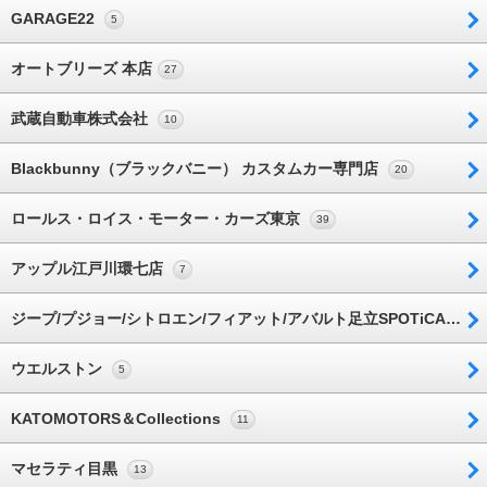
GARAGE22
5
オートブリーズ 本店
27
武蔵自動車株式会社
10
Blackbunny（ブラックバニー） カスタムカー専門店
20
ロールス・ロイス・モーター・カーズ東京
39
アップル江戸川環七店
7
ジープ/プジョー/シトロエン/フィアット/アバルト足立SPOTiCARセンター
ウエルストン
5
KATOMOTORS＆Collections
11
マセラティ目黒
13