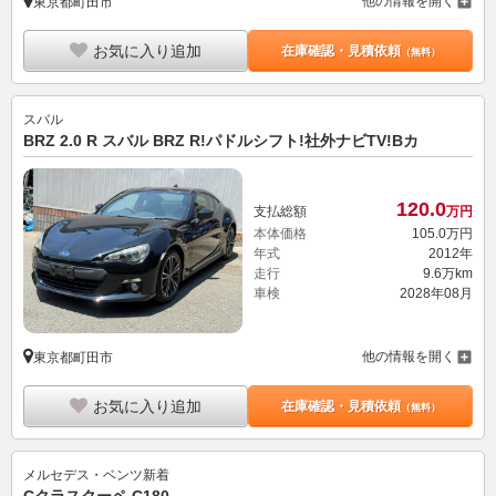
他の情報を開く
東京都町田市
お気に入り追加
在庫確認・見積依頼
（無料）
スバル
BRZ 2.0 R スバル BRZ R!パドルシフト!社外ナビTV!Bカ
120.
0
支払総額
万円
本体価格
105.
0
万円
年式
2012年
走行
9.6万km
車検
2028年08月
他の情報を開く
東京都町田市
お気に入り追加
在庫確認・見積依頼
（無料）
メルセデス・ベンツ
新着
Cクラスクーペ C180