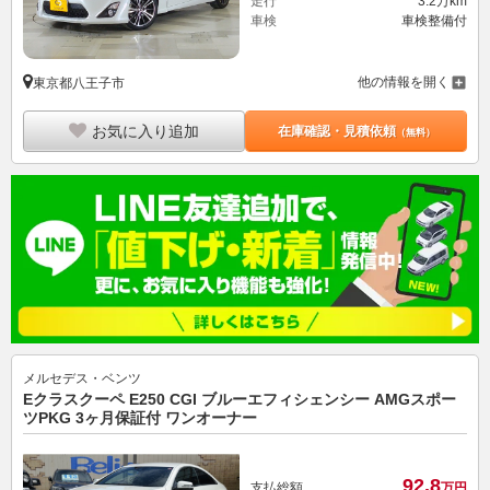
走行
3.2万km
車検
車検整備付
他の情報を開く
東京都八王子市
お気に入り追加
在庫確認・見積依頼
（無料）
メルセデス・ベンツ
Eクラスクーペ E250 CGI ブルーエフィシェンシー AMGスポー
ツPKG 3ヶ月保証付 ワンオーナー
92.
8
支払総額
万円