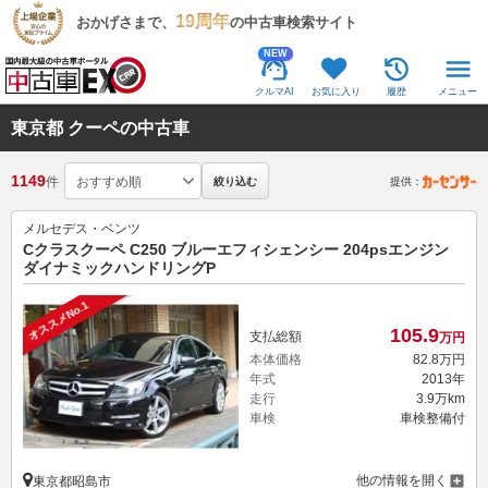
19周年
おかげさまで、
の中古車検索サイト
NEW
クルマAI
お気に入り
履歴
メニュー
東京都 クーペの中古車
1149
件
絞り込む
提供：
メルセデス・ベンツ
Cクラスクーペ C250 ブルーエフィシェンシー 204psエンジン
ダイナミックハンドリングP
オススメNo.1
105.
9
支払総額
万円
本体価格
82.
8
万円
年式
2013年
走行
3.9万km
車検
車検整備付
他の情報を開く
東京都昭島市