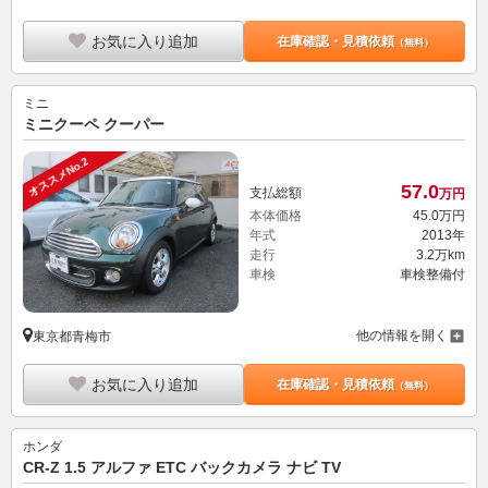
お気に入り追加
在庫確認・見積依頼
（無料）
ミニ
ミニクーペ クーパー
オススメNo.2
57.
0
支払総額
万円
本体価格
45.
0
万円
年式
2013年
走行
3.2万km
車検
車検整備付
他の情報を開く
東京都青梅市
お気に入り追加
在庫確認・見積依頼
（無料）
ホンダ
CR-Z 1.5 アルファ ETC バックカメラ ナビ TV