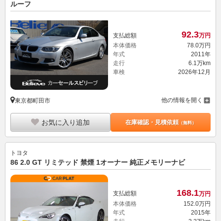
ルーフ
92.
3
支払総額
万円
本体価格
78.
0
万円
年式
2011年
走行
6.1万km
車検
2026年12月
他の情報を開く
東京都町田市
お気に入り追加
在庫確認・見積依頼
（無料）
トヨタ
86 2.0 GT リミテッド 禁煙 1オーナー 純正メモリーナビ
168.
1
支払総額
万円
本体価格
152.
0
万円
年式
2015年