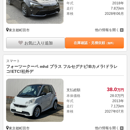
年式
2018年
走行
7.8万km
車検
2028年06月
他の情報を開く
東京都町田市
お気に入り追加
在庫確認・見積依頼
（無料）
スマート
フォーツークーペ mhd プラス フルセグナビ!Bカメラ!ドラレ
コ!ETC!社外デ
38.
0
支払総額
万円
本体価格
28.
0
万円
年式
2013年
走行
7.1万km
車検
2027年07月
他の情報を開く
東京都町田市