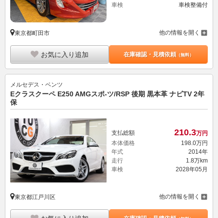
車検
車検整備付
他の情報を開く
東京都町田市
お気に入り追加
在庫確認・見積依頼
（無料）
メルセデス・ベンツ
Eクラスクーペ E250 AMGスポ-ツ/RSP 後期 黒本革 ナビTV 2年
保
210.
3
支払総額
万円
本体価格
198.
0
万円
年式
2014年
走行
1.8万km
車検
2028年05月
他の情報を開く
東京都江戸川区