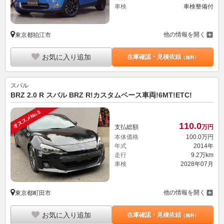
車検
車検整備付
他の情報を開く
東京都狛江市
お気に入り追加
在庫確認・見積依頼
（無料）
スバル
BRZ 2.0 R スバル BRZ R!カスタムベース車両!6MT!ETC!
オススメNo.5
110.
0
支払総額
万円
本体価格
100.
0
万円
年式
2014年
走行
9.2万km
車検
2028年07月
他の情報を開く
東京都町田市
お気に入り追加
在庫確認・見積依頼
（無料）