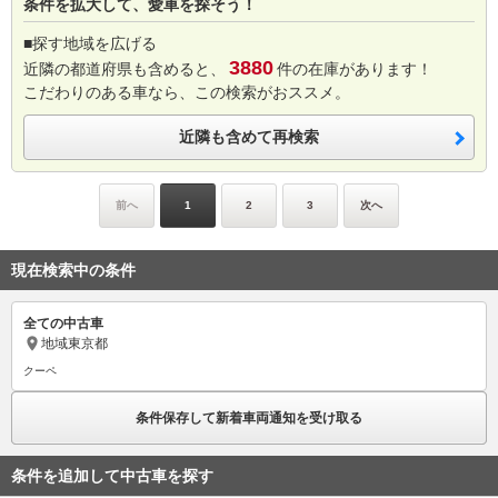
条件を拡大して、愛車を探そう！
■探す地域を広げる
3880
近隣の都道府県も含めると、
件の在庫があります！
こだわりのある車なら、この検索がおススメ。
近隣も含めて再検索
前へ
1
2
3
次へ
現在検索中の条件
全ての中古車
地域
東京都
クーペ
条件保存して新着車両通知を受け取る
条件を追加して中古車を探す