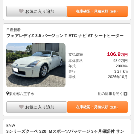
お気に入り追加
在庫確認・見積依頼
（無料）
日産
新着
フェアレディZ 3.5 バージョン T ETC ナビ AT シートヒーター
106.
9
支払総額
万円
本体価格
93.
0
万円
年式
2003年
走行
3.2万km
車検
2026年10月
他の情報を開く
東京都八王子市
お気に入り追加
在庫確認・見積依頼
（無料）
BMW
3シリーズクーペ 320i Mスポーツパッケージ 3ヶ月保証付 サン