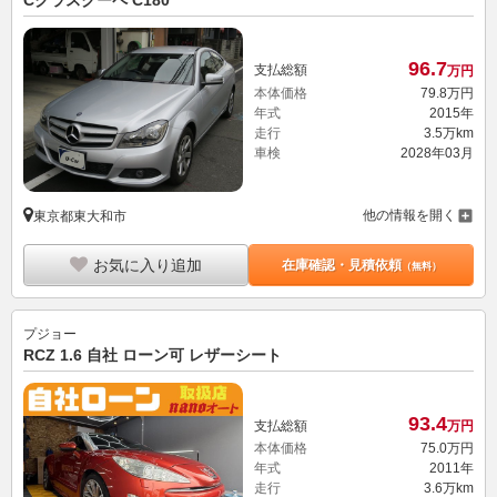
96.
7
支払総額
万円
本体価格
79.
8
万円
年式
2015年
走行
3.5万km
車検
2028年03月
他の情報を開く
東京都東大和市
お気に入り追加
在庫確認・見積依頼
（無料）
プジョー
RCZ 1.6 自社 ローン可 レザーシート
93.
4
支払総額
万円
本体価格
75.
0
万円
年式
2011年
走行
3.6万km