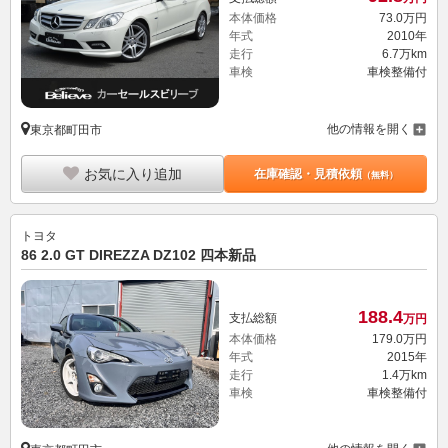
本体価格
73.
0
万円
年式
2010年
走行
6.7万km
車検
車検整備付
他の情報を開く
東京都町田市
お気に入り追加
在庫確認・見積依頼
（無料）
トヨタ
86 2.0 GT DIREZZA DZ102 四本新品
188.
4
支払総額
万円
本体価格
179.
0
万円
年式
2015年
走行
1.4万km
車検
車検整備付