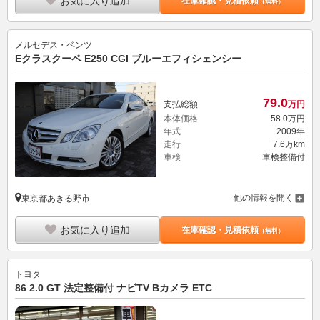
お気に入り追加
在庫確認・見積依頼
（無料）
メルセデス・ベンツ
Eクラスクーペ E250 CGI ブルーエフィシェンシー
79.
0
支払総額
万円
本体価格
58.
0
万円
年式
2009年
走行
7.6万km
車検
車検整備付
他の情報を開く
東京都あきる野市
お気に入り追加
在庫確認・見積依頼
（無料）
トヨタ
86 2.0 GT 法定整備付 ナビTV Bカメラ ETC