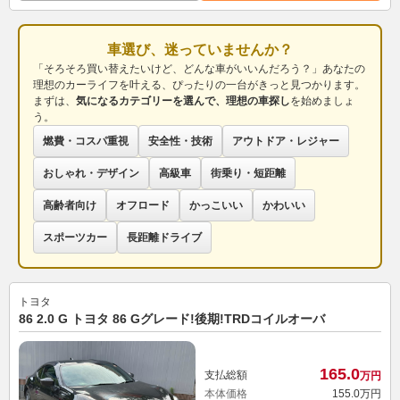
車選び、迷っていませんか？
「そろそろ買い替えたいけど、どんな車がいいんだろう？」あなたの
理想のカーライフを叶える、ぴったりの一台がきっと見つかります。
まずは、
気になるカテゴリーを選んで、理想の車探し
を始めましょ
う。
燃費・コスパ重視
安全性・技術
アウトドア・レジャー
おしゃれ・デザイン
高級車
街乗り・短距離
高齢者向け
オフロード
かっこいい
かわいい
スポーツカー
長距離ドライブ
トヨタ
86 2.0 G トヨタ 86 Gグレード!後期!TRDコイルオーバ
165.
0
支払総額
万円
本体価格
155.
0
万円