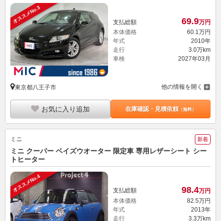
オススメNo.3
69.
9
支払総額
万円
本体価格
60.
1
万円
年式
2010年
走行
3.0万km
車検
2027年03月
他の情報を開く
東京都八王子市
お気に入り追加
在庫確認・見積依頼
（無料）
ミニ
新着
ミニ クーパー ベイズウオーター 限定車 専用レザーシート シー
トヒーター
オススメNo.4
98.
4
支払総額
万円
本体価格
82.
5
万円
年式
2013年
走行
3.3万km