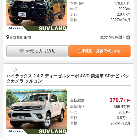
本体価格
479.
0
万円
年式
2023年
走行
2.0万km
車検
2027年04月
他の情報を開く
東京都町田市
お気に入り追加
在庫確認・見積依頼
（無料）
トヨタ
ハイラックス 2.4 Z ディーゼルターボ 4WD 禁煙車 SDナビ バッ
クカメラ クルコン
379.
7
支払総額
万円
本体価格
369.
4
万円
年式
2018年
走行
3.8万km
車検
2026年12月