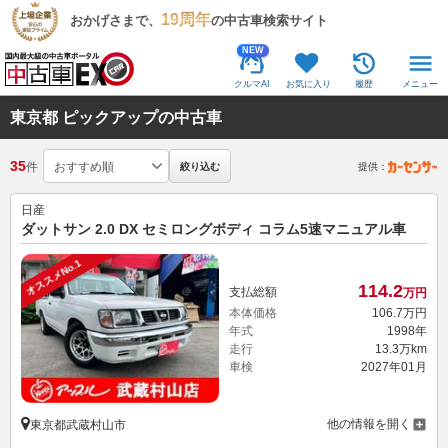
19周年
おかげさまで、
の中古車検索サイト
NEW
クルマAI
お気に入り
履歴
メニュー
東京都 ピックアップの中古車
35
件
絞り込む
提供：
日産
ダットサン 2.0 DX セミロングボディ コラム5速マニュアル車
オススメNo.1
114.
2
支払総額
万円
本体価格
106.
7
万円
年式
1998年
走行
13.3万km
車検
2027年01月
他の情報を開く
東京都武蔵村山市