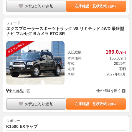
お気に入り追加
在庫確認・見積依頼
（無料）
フォード
エクスプローラースポーツトラック V8 リミテッド 4WD 最終型
ナビ フルセグ Bカメラ ETC SR
オススメNo.2
169.
0
支払総額
万円
本体価格
155.
0
万円
年式
2011年
走行
不明
車検
2027年03月
他の情報を開く
東京都品川区
お気に入り追加
在庫確認・見積依頼
（無料）
シボレー
K1500 EXキャブ