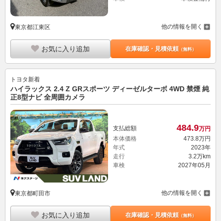
他の情報を開く
東京都江東区
お気に入り追加
在庫確認・見積依頼
（無料）
トヨタ
新着
ハイラックス 2.4 Z GRスポーツ ディーゼルターボ 4WD 禁煙 純
正8型ナビ 全周囲カメラ
484.
9
支払総額
万円
本体価格
473.
8
万円
年式
2023年
走行
3.2万km
車検
2027年05月
他の情報を開く
東京都町田市
お気に入り追加
在庫確認・見積依頼
（無料）