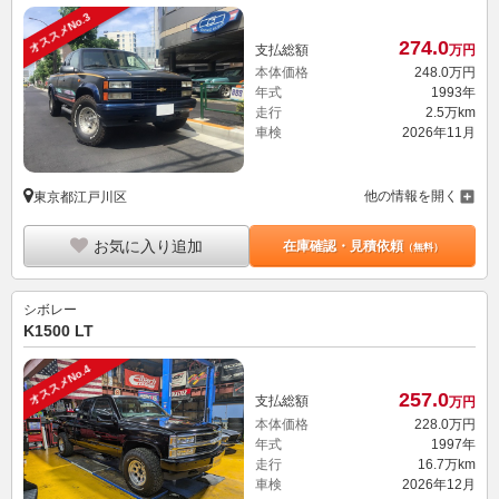
オススメNo.3
274.
0
支払総額
万円
本体価格
248.
0
万円
年式
1993年
走行
2.5万km
車検
2026年11月
他の情報を開く
東京都江戸川区
お気に入り追加
在庫確認・見積依頼
（無料）
シボレー
K1500 LT
オススメNo.4
257.
0
支払総額
万円
本体価格
228.
0
万円
年式
1997年
走行
16.7万km
車検
2026年12月