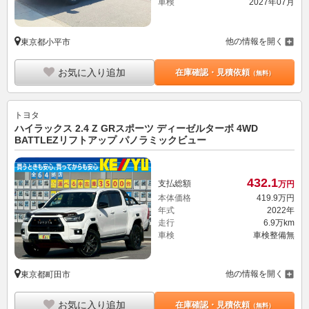
車検
2027年07月
他の情報を開く
東京都小平市
お気に入り追加
在庫確認・見積依頼
（無料）
トヨタ
ハイラックス 2.4 Z GRスポーツ ディーゼルターボ 4WD
BATTLEZリフトアップ パノラミックビュー
432.
1
支払総額
万円
本体価格
419.
9
万円
年式
2022年
走行
6.9万km
車検
車検整備無
他の情報を開く
東京都町田市
お気に入り追加
在庫確認・見積依頼
（無料）