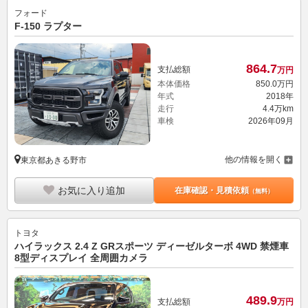
フォード
F-150 ラプター
864.
7
支払総額
万円
本体価格
850.
0
万円
年式
2018年
走行
4.4万km
車検
2026年09月
他の情報を開く
東京都あきる野市
お気に入り追加
在庫確認・見積依頼
（無料）
トヨタ
ハイラックス 2.4 Z GRスポーツ ディーゼルターボ 4WD 禁煙車
8型ディスプレイ 全周囲カメラ
489.
9
支払総額
万円