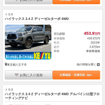
（無料）
トヨタ
ハイラックス 2.4 Z ディーゼルターボ 4WD
453.
9
支払総額
万円
本体価格
439.
9
万円
年式
2023年
走行
2.8万km
車検
車検整備無
他の情報を開く
東京都八王子市
お気に入り追加
在庫確認・見積依頼
（無料）
トヨタ
ハイラックス 2.4 Z ディーゼルターボ 4WD アルパイン11型フロ
ーティングナビ