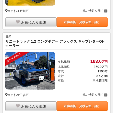
他の情報を開く
東京都江戸川区
お気に入り追加
在庫確認・見積依頼
（無料）
日産
サニートラック 1.2 ロングボデー デラックス キャブレターOH
クーラー
オススメNo.5
163.
0
支払総額
万円
本体価格
150.
0
万円
年式
1990年
走行
8.4万km
車検
車検整備無
他の情報を開く
東京都世田谷区
お気に入り追加
在庫確認・見積依頼
（無料）