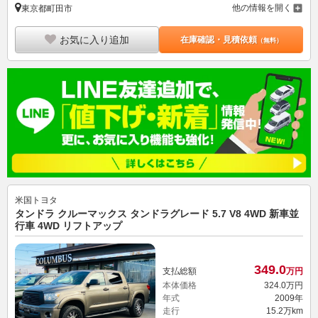
他の情報を開く
東京都町田市
お気に入り追加
在庫確認・見積依頼
（無料）
米国トヨタ
タンドラ クルーマックス タンドラグレード 5.7 V8 4WD 新車並
行車 4WD リフトアップ
349.
0
支払総額
万円
本体価格
324.
0
万円
年式
2009年
走行
15.2万km