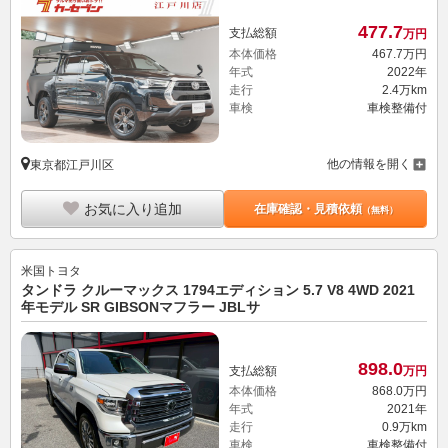
477.
7
支払総額
万円
本体価格
467.
7
万円
年式
2022年
走行
2.4万km
車検
車検整備付
他の情報を開く
東京都江戸川区
お気に入り追加
在庫確認・見積依頼
（無料）
米国トヨタ
タンドラ クルーマックス 1794エディション 5.7 V8 4WD 2021
年モデル SR GIBSONマフラー JBLサ
898.
0
支払総額
万円
本体価格
868.
0
万円
年式
2021年
走行
0.9万km
車検
車検整備付