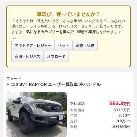
車選び、迷っていませんか？
「そろそろ買い替えたいけど、どんな車がいいんだろう？」あなたの
理想のカーライフを叶える、ぴったりの一台がきっと見つかります。
まずは、
気になるカテゴリーを選んで、理想の車探し
を始めましょ
う。
アウトドア・レジャー
ペット
荷物・収納
商用・ビジネス
オフロード
フォード
F-150 SVT RAPTOR ユーザー買取車 左ハンドル
553.
3
支払総額
万円
本体価格
533.
3
万円
年式
2010年
走行
8.0万km
車検
車検整備付