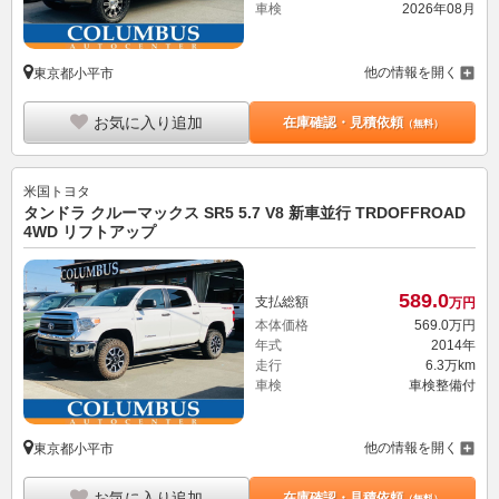
車検
2026年08月
他の情報を開く
東京都小平市
お気に入り追加
在庫確認・見積依頼
（無料）
米国トヨタ
タンドラ クルーマックス SR5 5.7 V8 新車並行 TRDOFFROAD
4WD リフトアップ
589.
0
支払総額
万円
本体価格
569.
0
万円
年式
2014年
走行
6.3万km
車検
車検整備付
他の情報を開く
東京都小平市
お気に入り追加
在庫確認・見積依頼