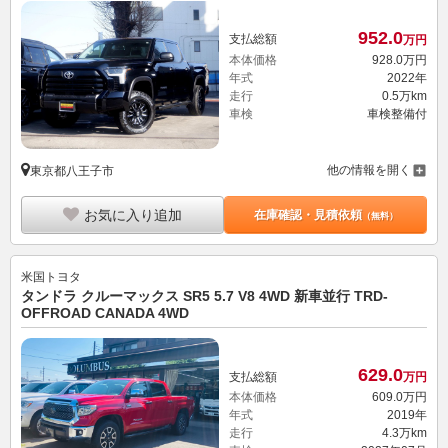
952.
0
支払総額
万円
本体価格
928.
0
万円
年式
2022年
走行
0.5万km
車検
車検整備付
他の情報を開く
東京都八王子市
お気に入り追加
在庫確認・見積依頼
（無料）
米国トヨタ
タンドラ クルーマックス SR5 5.7 V8 4WD 新車並行 TRD-
OFFROAD CANADA 4WD
629.
0
支払総額
万円
本体価格
609.
0
万円
年式
2019年
走行
4.3万km