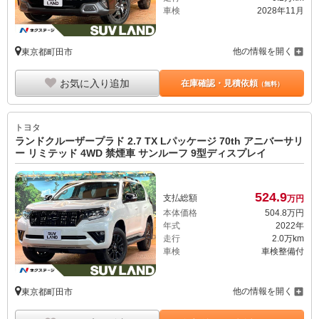
車検
2028年11月
他の情報を開く
東京都町田市
お気に入り追加
在庫確認・見積依頼
（無料）
トヨタ
ランドクルーザープラド 2.7 TX Lパッケージ 70th アニバーサリ
ー リミテッド 4WD 禁煙車 サンルーフ 9型ディスプレイ
524.
9
支払総額
万円
本体価格
504.
8
万円
年式
2022年
走行
2.0万km
車検
車検整備付
他の情報を開く
東京都町田市