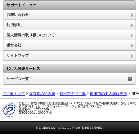
サポートメニュー
お問い合わせ
利用規約
個人情報の取り扱いについて
運営会社
サイトマップ
じげん関連サービス
サービス一覧
中古車トップ
東京都の中古車
町田市の中古車
町田市の中古車販売店
SU
当社は、(財)日本情報処理開発協会(JIPDEC)より個人情報の適切な取扱いを行う事業
者に付与される、「プライバシーマーク」を取得しています。
認定番号：17000569
JISQ15001：2006準拠
© ZIGExN CO., LTD. ALL RIGHTS RESERVED.