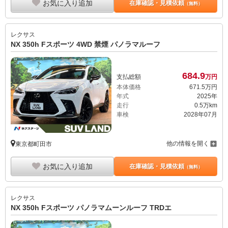
お気に入り追加
在庫確認・見積依頼
（無料）
レクサス
NX 350h Fスポーツ 4WD 禁煙 パノラマルーフ
684.
9
支払総額
万円
本体価格
671.
5
万円
年式
2025年
走行
0.5万km
車検
2028年07月
他の情報を開く
東京都町田市
お気に入り追加
在庫確認・見積依頼
（無料）
レクサス
NX 350h Fスポーツ パノラマムーンルーフ TRDエ