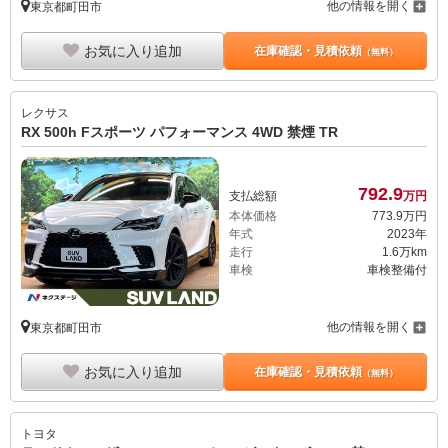
他の情報を開く
東京都町田市
お気に入り追加
在庫確認・見積依頼
（無料）
レクサス
RX 500h Fスポーツ パフォーマンス 4WD 禁煙 TR
792.
9
支払総額
万円
本体価格
773.
9
万円
年式
2023年
走行
1.6万km
車検
車検整備付
他の情報を開く
東京都町田市
お気に入り追加
在庫確認・見積依頼
（無料）
トヨタ