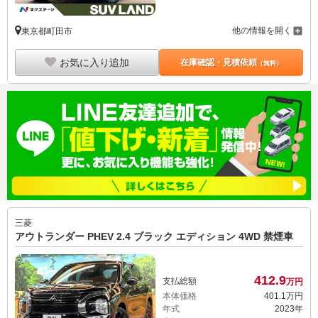
他の情報を開く
東京都町田市
お気に入り追加
在庫確認・見積依頼
（無料）
三菱
アウトランダー PHEV 2.4 ブラック エディション 4WD 禁煙車
412.
9
支払総額
万円
本体価格
401.
1
万円
年式
2023年