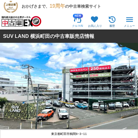
19周年
おかげさまで、
の中古車検索サイト
NEW
クルマAI
お気に入り
履歴
メニュー
SUV LAND 横浜町田の中古車販売店情報
東京都町田市鶴間8−3−11