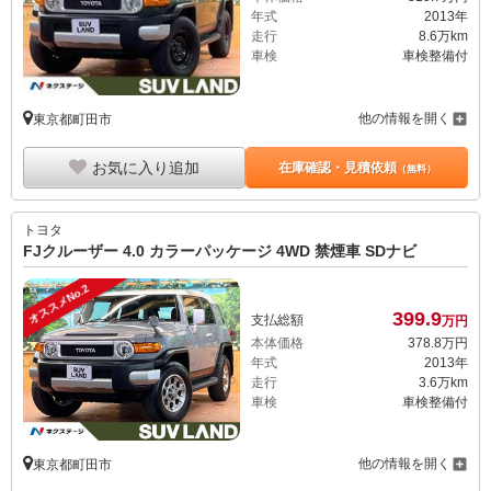
年式
2013年
走行
8.6万km
車検
車検整備付
他の情報を開く
東京都町田市
お気に入り追加
在庫確認・見積依頼
（無料）
トヨタ
FJクルーザー 4.0 カラーパッケージ 4WD 禁煙車 SDナビ
オススメNo.2
399.
9
支払総額
万円
本体価格
378.
8
万円
年式
2013年
走行
3.6万km
車検
車検整備付
他の情報を開く
東京都町田市