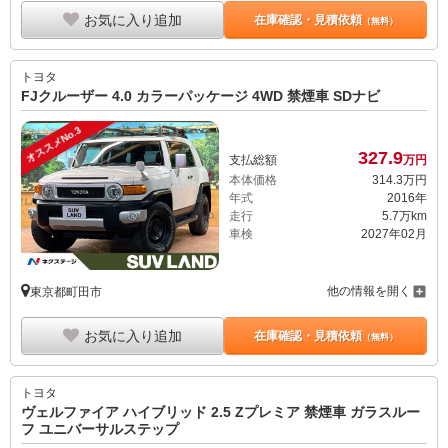
お気に入り追加
在庫確認・見積依頼
（無料）
トヨタ
FJクルーザー 4.0 カラーパッケージ 4WD 禁煙車 SDナビ
オススメNo.3
327.
9
支払総額
万円
本体価格
314.
3
万円
年式
2016年
走行
5.7万km
車検
2027年02月
他の情報を開く
東京都町田市
お気に入り追加
在庫確認・見積依頼
（無料）
トヨタ
ヴェルファイア ハイブリッド 2.5 Zプレミア 禁煙車 ガラスルー
フ ユニバーサルステップ