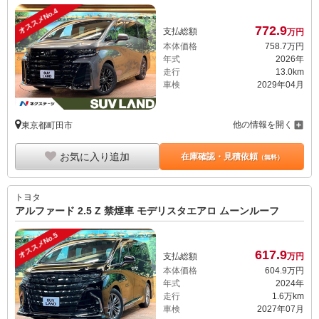
オススメNo.4
772.
9
支払総額
万円
本体価格
758.
7
万円
年式
2026年
走行
13.0km
車検
2029年04月
他の情報を開く
東京都町田市
お気に入り追加
在庫確認・見積依頼
（無料）
トヨタ
アルファード 2.5 Z 禁煙車 モデリスタエアロ ムーンルーフ
オススメNo.5
617.
9
支払総額
万円
本体価格
604.
9
万円
年式
2024年
走行
1.6万km
車検
2027年07月