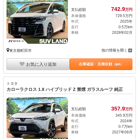
742.
9
支払総額
万円
本体価格
729.
5
万円
年式
2025年
走行
0.5万km
車検
2028年02月
他の情報を開く
東京都町田市
お気に入り追加
在庫確認・見積依頼
（無料）
トヨタ
カローラクロス 1.8 ハイブリッド Z 禁煙 ガラスルーフ 純正
357.
9
支払総額
万円
本体価格
345.
9
万円
年式
2024年
走行
0.7万km
車検
2027年09月