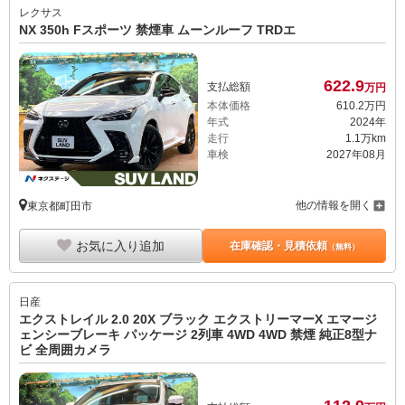
レクサス
NX 350h Fスポーツ 禁煙車 ムーンルーフ TRDエ
622.
9
支払総額
万円
本体価格
610.
2
万円
年式
2024年
走行
1.1万km
車検
2027年08月
他の情報を開く
東京都町田市
お気に入り追加
在庫確認・見積依頼
（無料）
日産
エクストレイル 2.0 20X ブラック エクストリーマーX エマージ
ェンシーブレーキ パッケージ 2列車 4WD 4WD 禁煙 純正8型ナ
ビ 全周囲カメラ