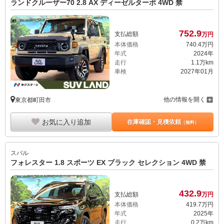
ランドクルーザー70 2.8 AX ディーゼルターボ 4WD 禁
752.
9
支払総額
万円
本体価格
740.
4
万円
年式
2024年
走行
1.1万km
車検
2027年01月
他の情報を開く
東京都町田市
お気に入り追加
在庫確認・見積依頼
（無料）
スバル
フォレスター 1.8 スポーツ EX ブラック セレクション 4WD 禁
432.
9
支払総額
万円
本体価格
419.
7
万円
年式
2025年
走行
0.2万km