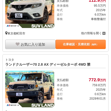
112.
9
支払総額
万円
本体価格
95.
5
万円
年式
2015年
走行
6.0万km
車検
車検整備付
他の情報を開く
東京都町田市
お気に入り追加
在庫確認・見積依頼
（無料）
トヨタ
ランドクルーザー70 2.8 AX ディーゼルターボ 4WD 禁
772.
9
支払総額
万円
本体価格
759.
8
万円
年式
2025年
走行
0.6万km
車検
2028年01月