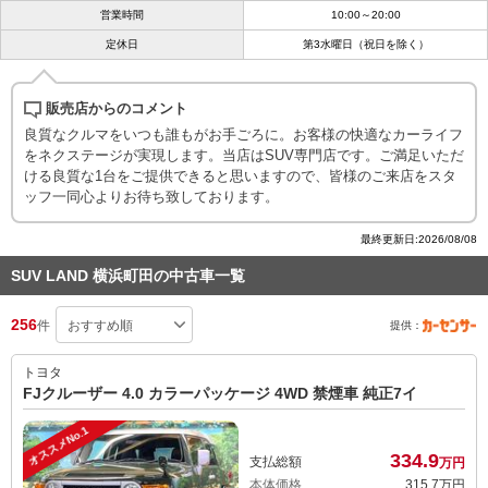
営業時間
10:00～20:00
定休日
第3水曜日（祝日を除く）
販売店からのコメント
良質なクルマをいつも誰もがお手ごろに。お客様の快適なカーライフ
をネクステージが実現します。当店はSUV専門店です。ご満足いただ
ける良質な1台をご提供できると思いますので、皆様のご来店をスタ
ッフ一同心よりお待ち致しております。
最終更新日:2026/08/08
SUV LAND 横浜町田の中古車一覧
256
件
提供：
トヨタ
FJクルーザー 4.0 カラーパッケージ 4WD 禁煙車 純正7イ
オススメNo.1
334.
9
支払総額
万円
本体価格
315.
7
万円