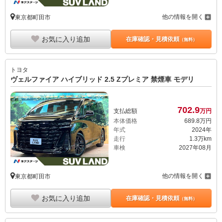
他の情報を開く
東京都町田市
お気に入り追加
在庫確認・見積依頼
（無料）
トヨタ
ヴェルファイア ハイブリッド 2.5 Zプレミア 禁煙車 モデリ
702.
9
支払総額
万円
本体価格
689.
8
万円
年式
2024年
走行
1.3万km
車検
2027年08月
他の情報を開く
東京都町田市
お気に入り追加
在庫確認・見積依頼
（無料）