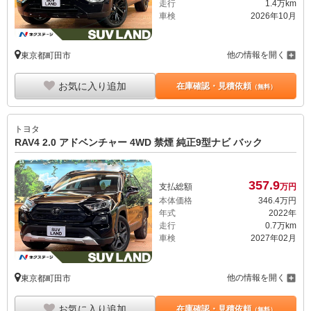
走行
1.4万km
車検
2026年10月
他の情報を開く
東京都町田市
お気に入り追加
在庫確認・見積依頼
（無料）
トヨタ
RAV4 2.0 アドベンチャー 4WD 禁煙 純正9型ナビ バック
357.
9
支払総額
万円
本体価格
346.
4
万円
年式
2022年
走行
0.7万km
車検
2027年02月
他の情報を開く
東京都町田市
お気に入り追加
在庫確認・見積依頼
（無料）