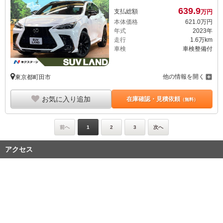
639.
9
支払総額
万円
本体価格
621.
0
万円
年式
2023年
走行
1.6万km
車検
車検整備付
他の情報を開く
東京都町田市
お気に入り追加
在庫確認・見積依頼
（無料）
前へ
1
2
3
次へ
アクセス