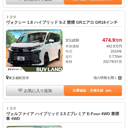
トヨタ
ヴォクシー 1.8 ハイブリッド S-Z 禁煙 GRエアロ GR18インチ
474.
9
支払総額
万円
本体価格
462.
8
万円
年式
2024年
走行
0.7万km
車検
2027年07月
他の情報を開く
東京都町田市
お気に入り追加
在庫確認・見積依頼
（無料）
トヨタ
ヴェルファイア ハイブリッド 2.5 Zプレミア E-Four 4WD 禁煙
車 4WD