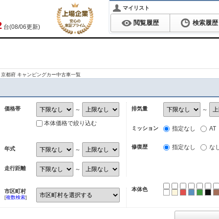
マイリスト
閲覧履歴
検索履歴
2
台(08/06更新)
京都府 キャンピングカー中古車一覧
価格帯
排気量
～
～
本体価格で絞り込む
ミッション
指定なし
AT
修復歴
指定なし
な
年式
～
走行距離
～
本体色
市区町村
ホワイト
パール
レッド
ブルー
グリ
ブ
[
複数検索
]