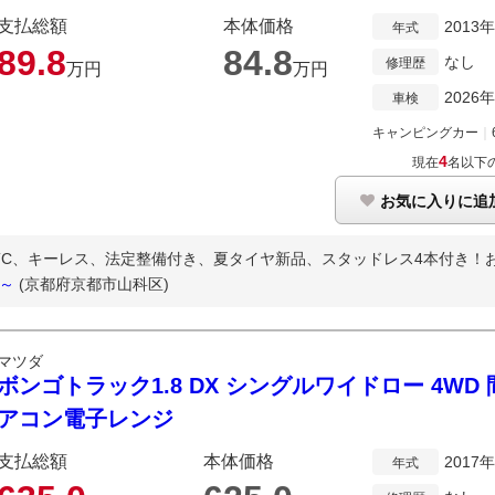
支払総額
本体価格
2013
年式
89.
8
84.
8
なし
修理歴
万円
万円
2026
車検
キャンピングカー
｜
4
現在
名以下
お気に入りに追
TC、キーレス、法定整備付き、夏タイヤ新品、スタッドレス4本付き！お問
ん～
(京都府京都市山科区)
マツダ
ボンゴトラック1.8 DX シングルワイドロー 4W
アコン電子レンジ
支払総額
本体価格
2017
年式