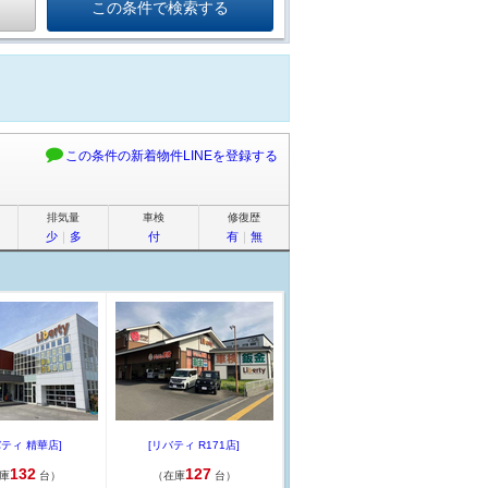
この条件の新着物件LINEを登録する
排気量
車検
修復歴
少
｜
多
付
有
｜
無
バティ 精華店]
[リバティ R171店]
132
127
庫
台）
（在庫
台）