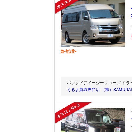
オススメNo.2
バックドアイージークローズ ドライ
くるま買取専門店 （株）SAMURA
オススメNo.3