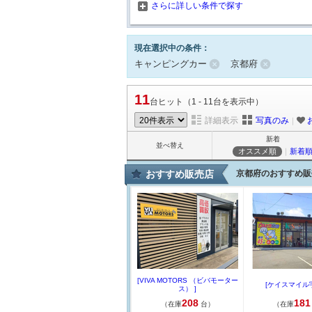
さらに詳しい条件で探す
現在選択中の条件：
キャンピングカー
京都府
11
台ヒット（1 - 11台を表示中）
詳細表示
写真のみ
｜
新着
並べ替え
オススメ順
｜
新着
おすすめ販売店
京都府のおすすめ販
[VIVA MOTORS （ビバモーター
[ケイスマイル宇
ス） ]
208
181
（在庫
台）
（在庫