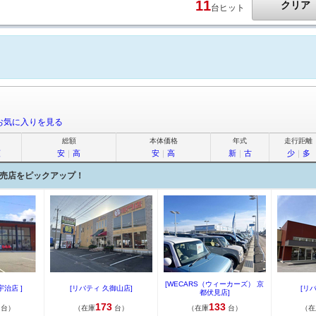
11
クリア
台ヒット
お気に入りを見る
総額
本体価格
年式
走行距離
順
安
｜
高
安
｜
高
新
｜
古
少
｜
多
売店をピックアップ！
[WECARS（ウィーカーズ） 京
治店 ]
[リバティ 久御山店]
[リ
都伏見店]
173
133
台）
（在庫
台）
（在庫
台）
（在