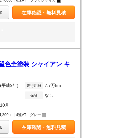
2,700cc
｜
6速AT
｜
ブラックマイカ
加
在庫確認・無料見積
.
望色全塗装 シャイアン キ
年(平成9年)
7.7万km
走行距離
なし
保証
年10月
4,300cc
｜
4速AT
｜
グレー
加
在庫確認・無料見積