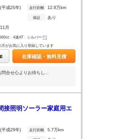
年(平成25年)
12.8万km
走行距離
あり
保証
年11月
660cc
｜
4速AT
｜
シルバー
の方がお気に入り登録しています
加
在庫確認・無料見積
合せ心よりお待ちし...
D 間接照明ソーラー家庭用エ
年(平成29年)
5.7万km
走行距離