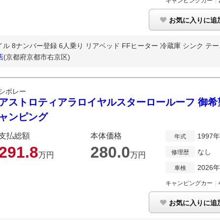
キャンピングカー
｜
お気に入りに追
タイル 8ナンバー登録 6人乗り リアベッド FFヒーター 冷蔵庫 シンク テー..
店
(京都府京都市右京区)
シボレー
アストロティアラロイヤルスターロールーフ 御希
ャンピング
支払総額
本体価格
1997
年式
291.
8
280.
0
なし
修理歴
万円
万円
2026
車検
キャンピングカー
｜
お気に入りに追