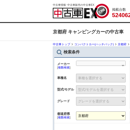
中古車情報･中古車販売の中古車EX
掲載台数
5
2
4
0
6
京都府 キャンピングカーの中古車
中古車トップ
コンパクトカー(ハッチバック)
京都府
検索条件
メーカー
[
複数検索
]
車種名
型式/モデル
グレード
都道府県
[
複数検索
]