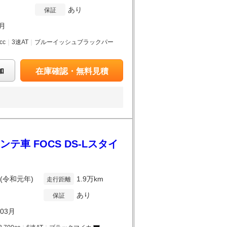
あり
保証
3月
cc
｜
3速AT
｜
ブルーイッシュブラックパー
加
在庫確認・無料見積
ンテ車 FOCS DS-Lスタイ
年(令和元年)
1.9万km
走行距離
あり
保証
年03月