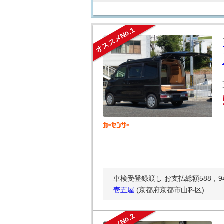
オススメNo.1
車検受登録渡し お支払総額588，94
壱五屋
(京都府京都市山科区)