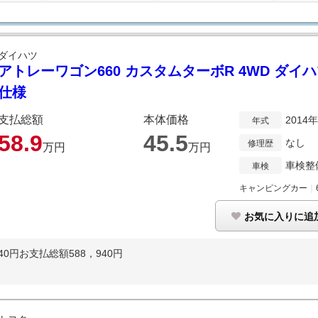
ダイハツ
アトレーワゴン660 カスタムターボR 4WD ダイ
仕様
支払総額
本体価格
2014
年式
58.
9
45.
5
なし
修理歴
万円
万円
車検整
車検
キャンピングカー
｜
お気に入りに追
0円お支払総額588，940円