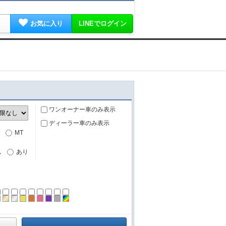
お気に入り
LINEでログイン
ワンオーナー車のみ表示
ディーラー車のみ表示
MT
し
あり
ーン
ラック
ブラウン
ゴールド
シルバー
イエロー
オレンジ
ピンク
パープル
グレー
その他