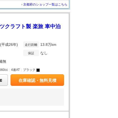
京都府のショップ一覧はこちら
ハツクラフト製 楽旅 車中泊
年(平成26年)
13.8万km
走行距離
なし
保証
備無
660cc
｜
4速AT
｜
ブラック
加
在庫確認・無料見積