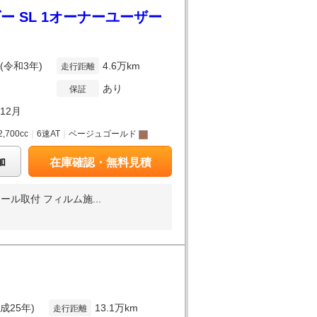
 SL 1オーナーユーザー
年(令和3年)
4.6万km
走行距離
あり
保証
年12月
2,700cc
｜
6速AT
｜
ベージュゴールド
加
在庫確認・無料見積
ル取付 フィルム施...
平成25年)
13.1万km
走行距離