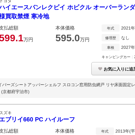
トヨタ
ハイエースバンレクビイ ホビクル オーバーランダー
様買取禁煙 寒冷地
支払総額
本体価格
2021
年式
599.
1
595.
0
なし
修理歴
万円
万円
2027
車検
キャンピングカー
｜
お気に入りに追
バーズシートアッパーシェルフ スロコン窓用防虫網戸 リヤ床面固定レー
I
(京都府宇治市)
スズキ
エブリイ660 PC ハイルーフ
支払総額
本体価格
2013年(
年式