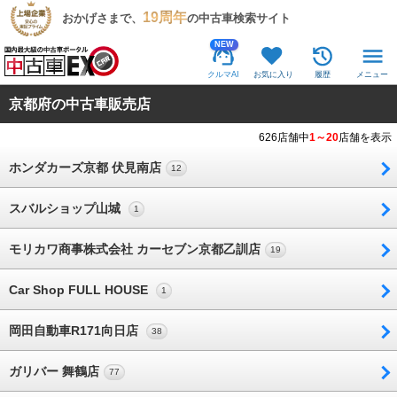
19周年
おかげさまで、
の中古車検索サイト
NEW
クルマAI
お気に入り
履歴
メニュー
京都府の中古車販売店
626店舗中
1～20
店舗を表示
ホンダカーズ京都 伏見南店
12
スバルショップ山城
1
モリカワ商事株式会社 カーセブン京都乙訓店
19
Car Shop FULL HOUSE
1
岡田自動車R171向日店
38
ガリバー 舞鶴店
77