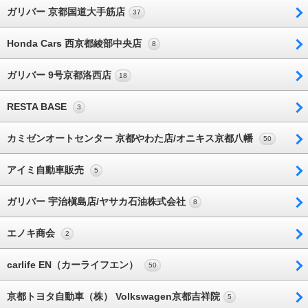
ガリバー 京都国道大手筋店
37
Honda Cars 西京都綾部中央店
8
ガリバー 9号京都洛西店
18
RESTA BASE
3
カミゼンオートセンター 京都やわた店/オニキス京都八幡
50
アイミ自動車販売
5
ガリバー 宇治槇島店/ヤサカ石油株式会社
8
エノキ商会
2
carlife EN（カーライフエン）
50
京都トヨタ自動車（株） Volkswagen京都吉祥院
5