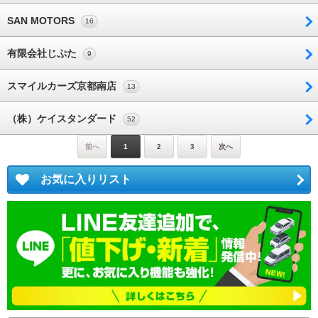
SAN MOTORS
16
有限会社じぷた
9
スマイルカーズ京都南店
13
（株）ケイスタンダード
52
前へ
1
2
3
次へ
お気に入りリスト