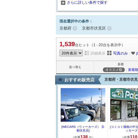
さらに詳しい条件で探す
現在選択中の条件：
京都府
京都市伏見区
1,539
台ヒット（1 - 20台を表示中）
詳細表示
写真のみ
｜
新着
並べ替え
オススメ順
｜
新着
おすすめ販売店
京都府・京都市伏見
[WECARS（ウィーカーズ） 京
[コミコミ価格の中
都伏見店]
ッカーズ 
138
110
（在庫
台）
（在庫