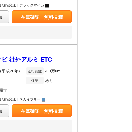
無段階変速
｜
ブラックマイカ
加
在庫確認・無料見積
ビ 社外アルミ ETC
年(平成26年)
4.9万km
走行距離
あり
保証
備付
無段階変速
｜
スカイブルー
加
在庫確認・無料見積