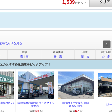
1,539
クリア
台ヒット
お気に入りを見る
1
総額
本体価格
年式
走行距離
順
安
｜
高
安
｜
高
新
｜
古
少
｜
多
区のおすすめ販売店をピックアップ！
古車専門店 パ
[新車低金利専門店 ケイスマイル
[京都ダイハツ販売（株）
[カ
]
伏見店 ]
U−CAR伏見]
69
67
台）
（在庫
台）
（在庫
台）
（