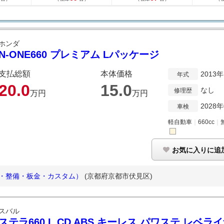
ホンダ
N-ONE660 プレミアム Lパッケージ
支払総額
本体価格
2013
年式
20.
0
15.
0
なし
修理歴
万円
万円
2028
車検
軽自動車
｜
660cc
｜
お気に入りに追
売・整備・板金・カスタム）
(京都府京都市伏見区)
スバル
ステラ660 L CD ABS キーレス パワステ レベラ