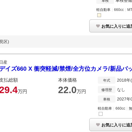
車検整
車検
軽自動車
｜
660cc
｜
M
お気に入りに追
見区)
日産
デイズ660 X 衝突軽減/禁煙/全方位カメラ/新品バ
支払総額
本体価格
2018年
年式
29.
4
22.
0
なし
修理歴
万円
万円
2027年
車検
軽自動車
｜
660cc
｜
お気に入りに追