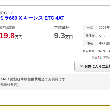
ダイハツ
ミラ660 X キーレス ETC 4AT
支払総額
本体価格
2009
年式
19.
8
9.
3
なし
修理歴
万円
万円
車検整
車検
軽自動車
｜
660cc
｜
4
現在
名以下
お気に入りに追
！4AT！総額は車検整備費用込でお買得です！
京都市伏見区)