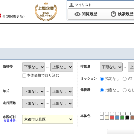
マイリスト
閲覧履歴
検索履歴
8
台(08/08更新)
価格帯
排気量
～
～
本体価格で絞り込む
ミッション
指定なし
AT
修復歴
指定なし
な
年式
～
走行距離
～
本体色
市区町村
ホワイト
パール
レッド
ブルー
グリ
ブ
[
複数検索
]