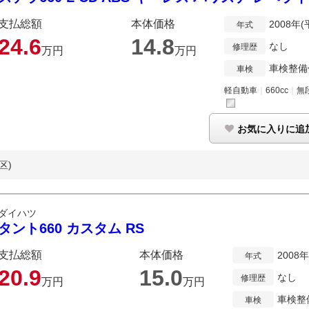
支払総額
本体価格
2008年(
年式
24.
6
14.
8
なし
修理歴
万円
万円
車検整備
車検
軽自動車
｜
660cc
｜
無
お気に入りに追
区)
ダイハツ
タント660 カスタム RS
支払総額
本体価格
2008
年式
20.
9
15.
0
なし
修理歴
万円
万円
車検整
車検