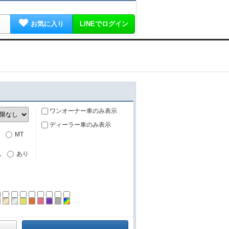
お気に入り
LINEでログイン
ワンオーナー車のみ表示
ディーラー車のみ表示
MT
し
あり
ーン
ラック
ブラウン
ゴールド
シルバー
イエロー
オレンジ
ピンク
パープル
グレー
その他