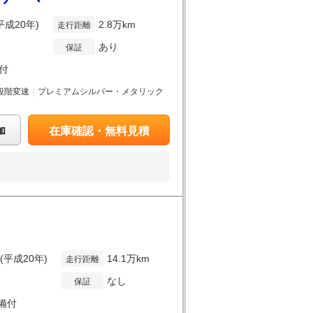
平成20年)
2.8万km
走行距離
あり
保証
付
段階変速
｜
プレミアムシルバー・メタリック
加
在庫確認・無料見積
年(平成20年)
14.1万km
走行距離
なし
保証
備付