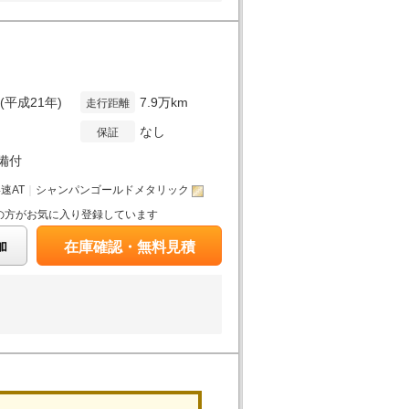
年(平成21年)
7.9万km
走行距離
なし
保証
備付
4速AT
｜
シャンパンゴールドメタリック
の方がお気に入り登録しています
加
在庫確認・無料見積