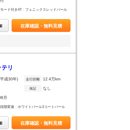
備付
Tモード付きAT
｜
フェニックスレッドパール
加
在庫確認・無料見積
ッテリ
(平成30年)
12.4万km
走行距離
なし
保証
08月
無段階変速
｜
ホワイトパール3コートパール
加
在庫確認・無料見積