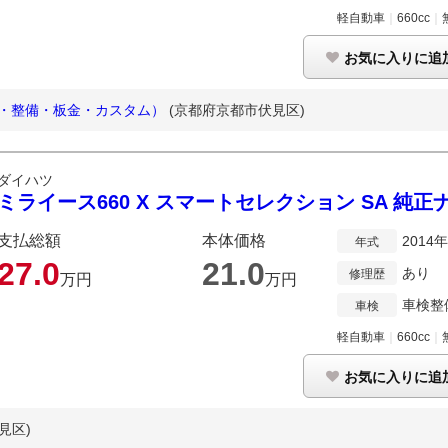
軽自動車
｜
660cc
｜
お気に入りに追
売・整備・板金・カスタム）
(京都府京都市伏見区)
ダイハツ
ミライース660 X スマートセレクション SA 純正ナ
支払総額
本体価格
2014
年式
27.
0
21.
0
あり
修理歴
万円
万円
車検整
車検
軽自動車
｜
660cc
｜
お気に入りに追
見区)