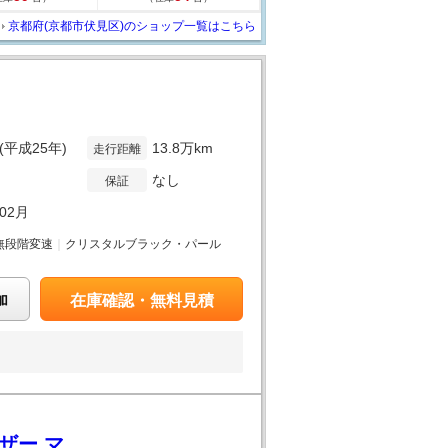
京都府(京都市伏見区)のショップ一覧はこちら
年(平成25年)
13.8万km
走行距離
なし
保証
年02月
無段階変速
｜
クリスタルブラック・パール
加
在庫確認・無料見積
イザー マ