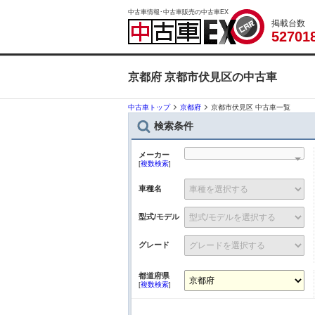
中古車情報･中古車販売の中古車EX
掲載台数
5
2
7
0
1
京都府 京都市伏見区の中古車
中古車トップ
京都府
京都市伏見区 中古車一覧
検索条件
メーカー
[
複数検索
]
車種名
型式/モデル
グレード
都道府県
[
複数検索
]