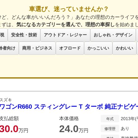
車選び、迷っていませんか？
けど、どんな車がいいんだろう？」あなたの理想のカーライフ
まずは、
気になるカテゴリーを選んで、理想の車探し
を始めま
視
安全性・技術
アウトドア・レジャー
おしゃれ・デザイン
齢者向け
商用・ビジネス
オフロード
かっこいい
かわいい
スズキ
ワゴンR660 スティングレー T ターボ 純正ナビ
支払総額
本体価格
2013年
年式
30.
0
24.
0
あり
修理歴
万円
万円