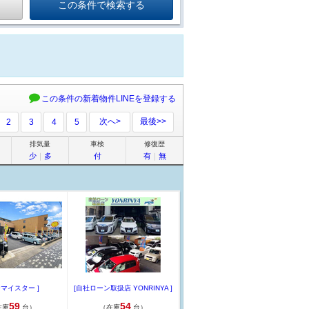
この条件の新着物件LINEを登録する
次へ>
最後>>
2
3
4
5
排気量
車検
修復歴
少
｜
多
付
有
｜
無
ーマイスター ]
[自社ローン取扱店 YONRINYA ]
59
54
在庫
台）
（在庫
台）