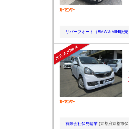
リバーブオート（BMW＆MINI販
オススメNo.4
有限会社伏見輪業
(京都府京都市伏