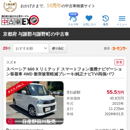
19周年
おかげさまで、
の中古車検索サイト
NEW
クルマAI
お気に入り
履歴
メニュー
京都府 与謝郡与謝野町の中古車
20
件
絞り込む
提供：
スズキ
新着
スペーシア 660 X リミテッド スマートフォン連携ナビゲーショ
ン装着車 4WD 衝突被害軽減ブレーキ/純正ナビTV/両側パワ
オススメNo.1
55.
5
支払総額
万円
本体価格
45.
8
万円
年式
2015年
走行
11.2万km
車検
2028年01月