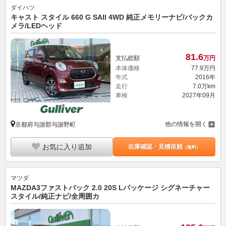
ダイハツ
キャスト スタイル 660 G SAII 4WD 純正メモリーナビ/バックカ
メラ/LEDヘッド
81.
6
支払総額
万円
本体価格
77.
9
万円
年式
2016年
走行
7.0万km
車検
2027年09月
他の情報を開く
京都府与謝郡与謝野町
お気に入り追加
在庫確認・見積依頼
（無料）
マツダ
MAZDA3ファストバック 2.0 20S Lパッケージ シグネーチャー
スタイル/純正ナビ/全周囲カ