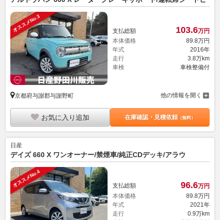
オススメNo.3
103.
6
支払総額
万円
本体価格
89.
8
万円
年式
2016年
走行
3.8万km
車検
車検整備付
他の情報を開く
京都府与謝郡与謝野町
お気に入り追加
在庫確認・見積依頼
（無料）
日産
デイズ 660 X ワンオーナー/禁煙車/純正CDデッキ/アラウ
オススメNo.4
96.
6
支払総額
万円
本体価格
89.
8
万円
年式
2021年
走行
0.9万km