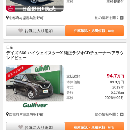
車検
車検整備付
他の情報を開く
京都府与謝郡与謝野町
お気に入り追加
在庫確認・見積依頼
（無料）
日産
デイズ 660 ハイウェイスターX 純正ラジオCDチューナー/アラウ
ンドビュー
オススメNo.5
94.
7
支払総額
万円
本体価格
89.
9
万円
年式
2019年
走行
5.1万km
車検
2026年09月
他の情報を開く
京都府与謝郡与謝野町
お気に入り追加
在庫確認・見積依頼
（無料）