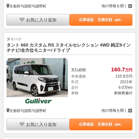
他の情報を開く
京都府与謝郡与謝野町
お気に入り追加
在庫確認・見積依頼
（無料）
ダイハツ
タント 660 カスタム RS スタイルセレクション 4WD 純正9イン
チナビ/全方位モニター/ドライブ
160.
7
支払総額
万円
本体価格
155.
9
万円
年式
2021年
走行
6.0万km
車検
車検整備付
他の情報を開く
京都府与謝郡与謝野町
お気に入り追加
在庫確認・見積依頼
（無料）