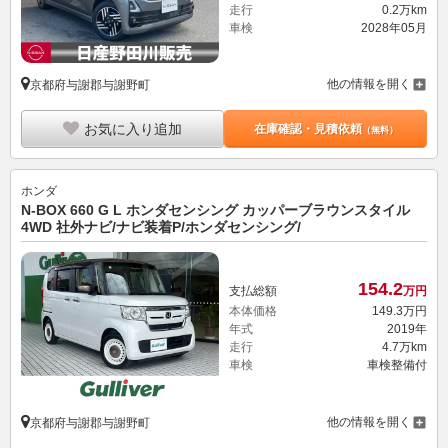
走行
0.2万km
車検
2028年05月
他の情報を開く
京都府与謝郡与謝野町
お気に入り追加
在庫確認・見積依頼
（無料）
ホンダ
N-BOX 660 G L ホンダセンシング カッパーブラウンスタイル
4WD 社外ナビ/ナビ装着P/ホンダセンシング/
154.
2
支払総額
万円
本体価格
149.
3
万円
年式
2019年
走行
4.7万km
車検
車検整備付
他の情報を開く
京都府与謝郡与謝野町