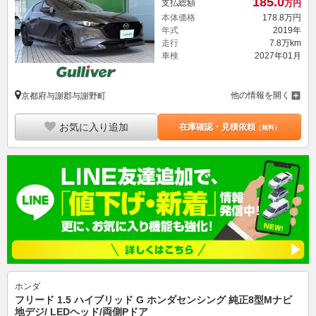
185.
0
支払総額
万円
本体価格
178.
8
万円
年式
2019年
走行
7.8万km
車検
2027年01月
他の情報を開く
京都府与謝郡与謝野町
お気に入り追加
在庫確認・見積依頼
（無料）
ホンダ
フリード 1.5 ハイブリッド G ホンダセンシング 純正8型Mナビ
地デジ/ LEDヘッド/両側Pドア