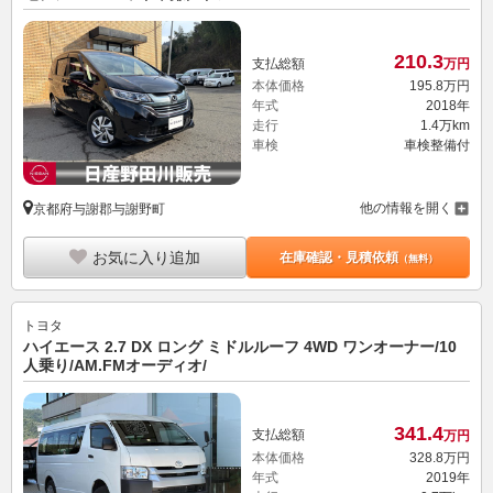
210.
3
支払総額
万円
本体価格
195.
8
万円
年式
2018年
走行
1.4万km
車検
車検整備付
他の情報を開く
京都府与謝郡与謝野町
お気に入り追加
在庫確認・見積依頼
（無料）
トヨタ
ハイエース 2.7 DX ロング ミドルルーフ 4WD ワンオーナー/10
人乗り/AM.FMオーディオ/
341.
4
支払総額
万円
本体価格
328.
8
万円
年式
2019年