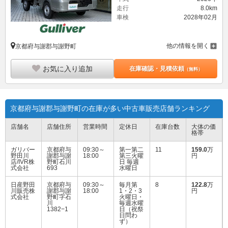
走行
8.0km
車検
2028年02月
他の情報を開く
京都府与謝郡与謝野町
お気に入り追加
在庫確認・見積依頼
（無料）
京都府与謝郡与謝野町の在庫が多い中古車販売店舗ランキング
店舗名
店舗住所
営業時間
定休日
在庫台数
大体の価
格帯
ガリバー
京都府与
09:30～
第一第二
11
159.0
万
野田川
謝郡与謝
18:00
第三火曜
円
店/IVR株
野町石川
日 毎週
式会社
693
水曜日
日産野田
京都府与
09:30～
毎月第
8
122.8
万
川販売株
謝郡与謝
18:00
1・2・3
円
式会社
野町字石
火曜日・
川
毎週水曜
1382−1
日（祝祭
日問わ
ず）