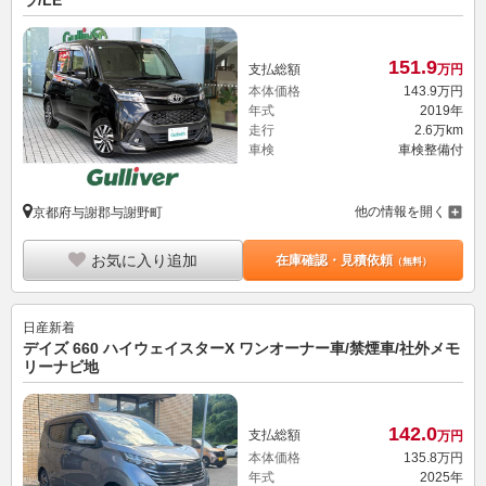
ラ/LE
151.
9
支払総額
万円
本体価格
143.
9
万円
年式
2019年
走行
2.6万km
車検
車検整備付
他の情報を開く
京都府与謝郡与謝野町
お気に入り追加
在庫確認・見積依頼
（無料）
日産
新着
デイズ 660 ハイウェイスターX ワンオーナー車/禁煙車/社外メモ
リーナビ地
142.
0
支払総額
万円
本体価格
135.
8
万円
年式
2025年