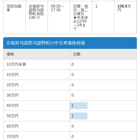
安田自動
京都府与
08:30～
日曜・祝
1
108.9
万
車
謝郡与謝
17:30
日・第二
円
野町加悦
土曜日
146−2
★年末休
み12/30
～1/8ま
で
京都府与謝郡与謝野町の中古車価格相場
価格
台数
10万円
未満
0
10万円
0
20万円
0
30万円
0
40万円
1
50万円
1
60万円
0
70万円
0