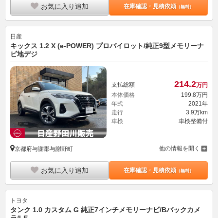
お気に入り追加
在庫確認・見積依頼
（無料）
日産
キックス 1.2 X (e-POWER) プロパイロット/純正9型メモリーナ
ビ地デジ
214.
2
支払総額
万円
本体価格
199.
8
万円
年式
2021年
走行
3.9万km
車検
車検整備付
他の情報を開く
京都府与謝郡与謝野町
お気に入り追加
在庫確認・見積依頼
（無料）
トヨタ
タンク 1.0 カスタム G 純正7インチメモリーナビ/Bバックカメ