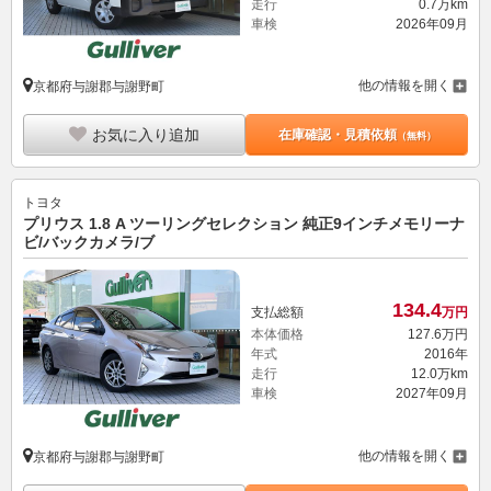
走行
0.7万km
車検
2026年09月
他の情報を開く
京都府与謝郡与謝野町
お気に入り追加
在庫確認・見積依頼
（無料）
トヨタ
プリウス 1.8 A ツーリングセレクション 純正9インチメモリーナ
ビ/バックカメラ/ブ
134.
4
支払総額
万円
本体価格
127.
6
万円
年式
2016年
走行
12.0万km
車検
2027年09月
他の情報を開く
京都府与謝郡与謝野町