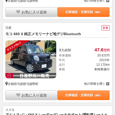
他の情報を開く
京都府与謝郡与謝野町
お気に入り追加
在庫確認・見積依頼
（無料）
日産
新着
モコ 660 X 純正メモリーナビ地デジBluetooth
オススメNo.2
47.
6
支払総額
万円
本体価格
35.
8
万円
年式
2015年
走行
12.1万km
車検
車検整備付
他の情報を開く
京都府与謝郡与謝野町
お気に入り追加
在庫確認・見積依頼
（無料）
スズキ
アルトラパン 660 X レーダーグレーキサポート/運転席シートヒ