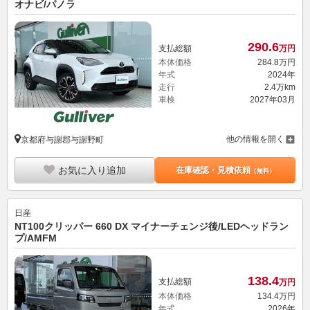
オナビ/パノラ
290.
6
支払総額
万円
本体価格
284.
8
万円
年式
2024年
走行
2.4万km
車検
2027年03月
他の情報を開く
京都府与謝郡与謝野町
お気に入り追加
在庫確認・見積依頼
（無料）
日産
NT100クリッパー 660 DX マイナーチェンジ後/LEDヘッドラン
プ/AMFM
138.
4
支払総額
万円
本体価格
134.
4
万円
年式
2026年