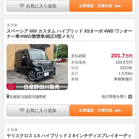
お気に入り追加
在庫確認・見積依頼
（無料）
スズキ
スペーシア 660 カスタム ハイブリッド XSターボ 4WD ワンオー
ナー車/4WD/禁煙車/純正9型メモリ
201.
7
支払総額
万円
本体価格
189.
8
万円
年式
2023年
走行
1.5万km
車検
車検整備付
他の情報を開く
京都府与謝郡与謝野町
お気に入り追加
在庫確認・見積依頼
（無料）
トヨタ
ヤリスクロス 1.5 ハイブリッド Z 8インチディスプレイオーディ