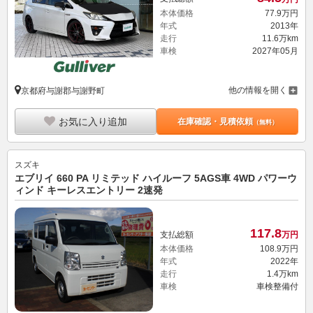
本体価格
77.
9
万円
年式
2013年
走行
11.6万km
車検
2027年05月
他の情報を開く
京都府与謝郡与謝野町
お気に入り追加
在庫確認・見積依頼
（無料）
スズキ
エブリイ 660 PA リミテッド ハイルーフ 5AGS車 4WD パワーウ
ィンド キーレスエントリー 2速発
117.
8
支払総額
万円
本体価格
108.
9
万円
年式
2022年
走行
1.4万km
車検
車検整備付