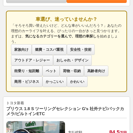
車選び、迷っていませんか？
「そろそろ買い替えたいけど、どんな車がいいんだろう？」あなたの
理想のカーライフを叶える、ぴったりの一台がきっと見つかります。
まずは、
気になるカテゴリーを選んで、理想の車探し
を始めましょ
う。
家族向け
燃費・コスパ重視
安全性・技術
アウトドア・レジャー
おしゃれ・デザイン
街乗り・短距離
ペット
荷物・収納
高齢者向け
商用・ビジネス
かっこいい
かわいい
トヨタ
新着
プリウス 1.8 S ツーリングセレクション G's 社外ナビ/バックカ
メラ/ビルトインETC
84.
5
支払総額
万円