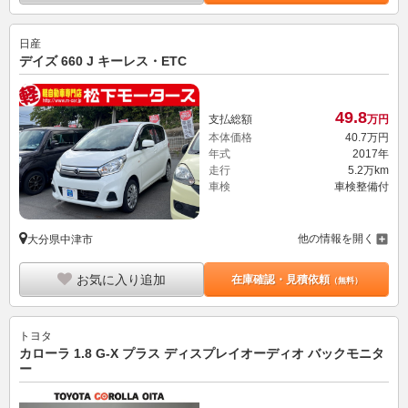
日産
デイズ 660 J キーレス・ETC
49.
8
支払総額
万円
本体価格
40.
7
万円
年式
2017年
走行
5.2万km
車検
車検整備付
他の情報を開く
大分県中津市
お気に入り追加
在庫確認・見積依頼
（無料）
トヨタ
カローラ 1.8 G-X プラス ディスプレイオーディオ バックモニタ
ー