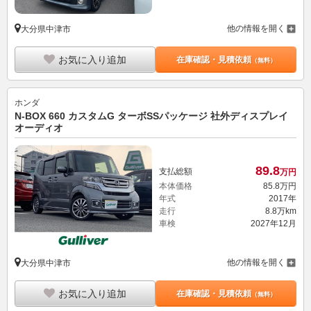
他の情報を開く
大分県中津市
お気に入り追加
在庫確認・見積依頼
（無料）
ホンダ
N-BOX 660 カスタムG ターボSSパッケージ 社外ディスプレイ
オーディオ
89.
8
支払総額
万円
本体価格
85.
8
万円
年式
2017年
走行
8.8万km
車検
2027年12月
他の情報を開く
大分県中津市
お気に入り追加
在庫確認・見積依頼
（無料）