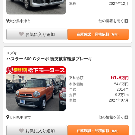
車検
2027年12月
他の情報を開く
大分県中津市
お気に入り追加
在庫確認・見積依頼
（無料）
スズキ
ハスラー 660 Gターボ 衝突被害軽減ブレーキ
61.
8
支払総額
万円
本体価格
54.
8
万円
年式
2014年
走行
9.3万km
車検
2027年07月
他の情報を開く
大分県中津市
お気に入り追加
在庫確認・見積依頼
（無料）