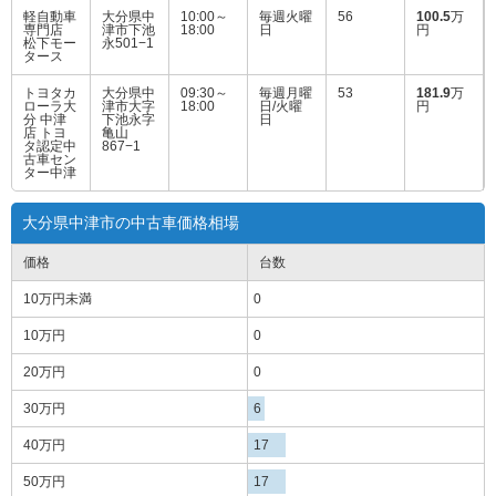
軽自動車
大分県中
10:00～
毎週火曜
56
100.5
万
専門店
津市下池
18:00
日
円
松下モー
永501−1
タース
トヨタカ
大分県中
09:30～
毎週月曜
53
181.9
万
ローラ大
津市大字
18:00
日/火曜
円
分 中津
下池永字
日
店 トヨ
亀山
タ認定中
867−1
古車セン
ター中津
大分県中津市の中古車価格相場
価格
台数
10万円
未満
0
10万円
0
20万円
0
30万円
6
40万円
17
50万円
17