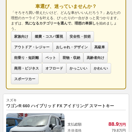
車選び、迷っていませんか？
「そろそろ買い替えたいけど、どんな車がいいんだろう？」あなたの
理想のカーライフを叶える、ぴったりの一台がきっと見つかります。
まずは、
気になるカテゴリーを選んで、理想の車探し
を始めましょ
う。
家族向け
燃費・コスパ重視
安全性・技術
アウトドア・レジャー
おしゃれ・デザイン
高級車
街乗り・短距離
ペット
荷物・収納
高齢者向け
商用・ビジネス
オフロード
かっこいい
かわいい
スポーツカー
スズキ
ワゴンR 660 ハイブリッド FX アイドリング スマートキー
88.
9
支払総額
万円
本体価格
79.
8
万円