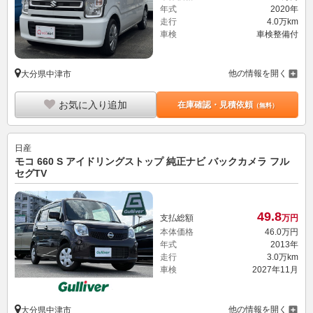
年式
2020年
走行
4.0万km
車検
車検整備付
他の情報を開く
大分県中津市
お気に入り追加
在庫確認・見積依頼
（無料）
日産
モコ 660 S アイドリングストップ 純正ナビ バックカメラ フル
セグTV
49.
8
支払総額
万円
本体価格
46.
0
万円
年式
2013年
走行
3.0万km
車検
2027年11月
他の情報を開く
大分県中津市