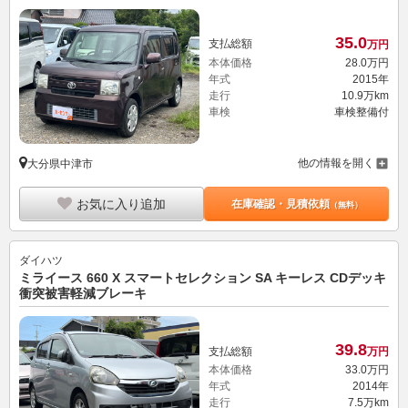
35.
0
支払総額
万円
本体価格
28.
0
万円
年式
2015年
走行
10.9万km
車検
車検整備付
他の情報を開く
大分県中津市
お気に入り追加
在庫確認・見積依頼
（無料）
ダイハツ
ミライース 660 X スマートセレクション SA キーレス CDデッキ
衝突被害軽減ブレーキ
39.
8
支払総額
万円
本体価格
33.
0
万円
年式
2014年
走行
7.5万km