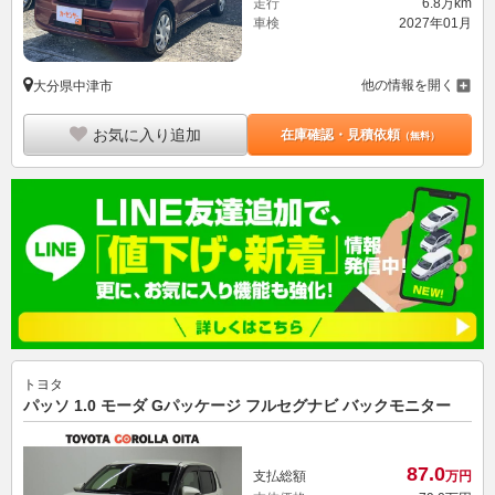
走行
6.8万km
車検
2027年01月
他の情報を開く
大分県中津市
お気に入り追加
在庫確認・見積依頼
（無料）
トヨタ
パッソ 1.0 モーダ Gパッケージ フルセグナビ バックモニター
87.
0
支払総額
万円