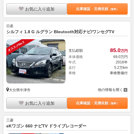
お気に入り追加
在庫確認・見積依頼
（無料）
日産
シルフィ 1.8 G ルグラン Bleutooth対応ナビ/ワンセグTV
オススメNo.2
85.
0
支払総額
万円
本体価格
69.
0
万円
年式
2016年
走行
5.2万km
車検
車検整備付
他の情報を開く
大分県中津市
お気に入り追加
在庫確認・見積依頼
（無料）
三菱
eKワゴン 660 ナビTV ドライブレコーダー