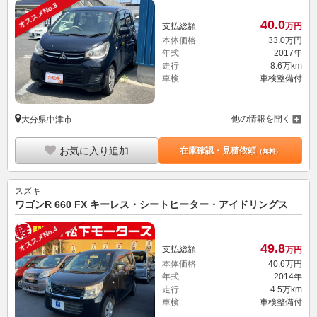
オススメNo.3
40.
0
支払総額
万円
本体価格
33.
0
万円
年式
2017年
走行
8.6万km
車検
車検整備付
他の情報を開く
大分県中津市
お気に入り追加
在庫確認・見積依頼
（無料）
スズキ
ワゴンR 660 FX キーレス・シートヒーター・アイドリングス
オススメNo.4
49.
8
支払総額
万円
本体価格
40.
6
万円
年式
2014年
走行
4.5万km
車検
車検整備付