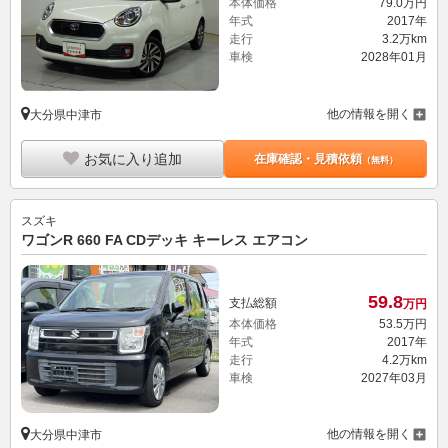
本体価格
79.
0
万円
年式
2017年
走行
3.2万km
車検
2028年01月
他の情報を開く
大分県中津市
お気に入り追加
在庫確認・見積依頼
（無料）
スズキ
ワゴンR 660 FA CDデッキ キーレス エアコン
59.
8
支払総額
万円
本体価格
53.
5
万円
年式
2017年
走行
4.2万km
車検
2027年03月
他の情報を開く
大分県中津市