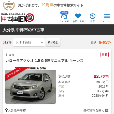
19周年
おかげさまで、
の中古車検索サイト
NEW
クルマAI
お気に入り
履歴
メニュー
大分県 中津市の中古車
517
件
絞り込む
提供：
トヨタ
新着
カローラアクシオ 1.5 G 5速マニュアル キーレス
オススメNo.1
63.
7
支払総額
万円
本体価格
55.
0
万円
年式
2013年
走行
3.2万km
車検
2028年04月
他の情報を開く
大分県中津市