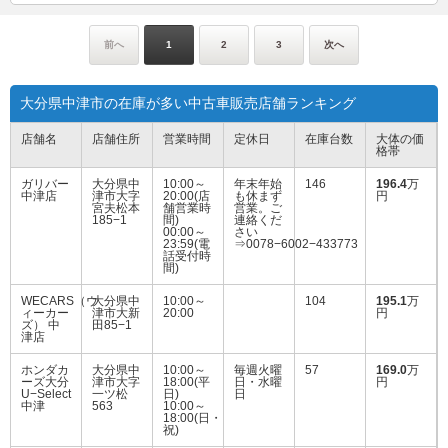
前へ
1
2
3
次へ
大分県中津市の在庫が多い中古車販売店舗ランキング
店舗名
店舗住所
営業時間
定休日
在庫台数
大体の価
格帯
ガリバー
大分県中
10:00～
年末年始
146
196.4
万
中津店
津市大字
20:00(店
も休まず
円
宮夫松本
舗営業時
営業。ご
185−1
間)
連絡くだ
00:00～
さい
23:59(電
⇒0078−6002−433773
話受付時
間)
WECARS（ウ
大分県中
10:00～
104
195.1
万
ィーカー
津市大新
20:00
円
ズ） 中
田85−1
津店
ホンダカ
大分県中
10:00～
毎週火曜
57
169.0
万
ーズ大分
津市大字
18:00(平
日・水曜
円
U−Select
一ツ松
日)
日
中津
563
10:00～
18:00(日・
祝)