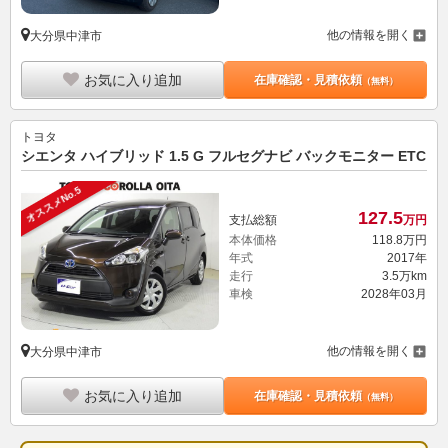
他の情報を開く
大分県中津市
お気に入り追加
在庫確認・見積依頼
（無料）
トヨタ
シエンタ ハイブリッド 1.5 G フルセグナビ バックモニター ETC
オススメNo.5
127.
5
支払総額
万円
本体価格
118.
8
万円
年式
2017年
走行
3.5万km
車検
2028年03月
他の情報を開く
大分県中津市
お気に入り追加
在庫確認・見積依頼
（無料）