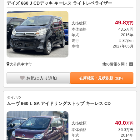
デイズ 660 J CDデッキ キーレス ライトレベライザー
49.
8
支払総額
万円
本体価格
43.
5
万円
年式
2016年
走行
5.8万km
車検
2027年05月
他の情報を開く
大分県中津市
お気に入り追加
在庫確認・見積依頼
（無料）
ダイハツ
ムーヴ 660 L SA アイドリングストップ キーレス CD
40.
0
支払総額
万円
本体価格
36.
0
万円
年式
2014年