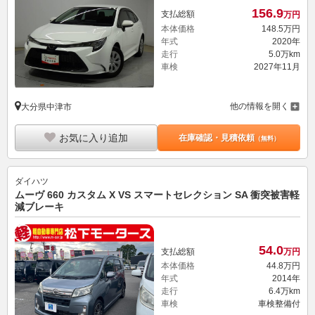
156.
9
支払総額
万円
本体価格
148.
5
万円
年式
2020年
走行
5.0万km
車検
2027年11月
他の情報を開く
大分県中津市
お気に入り追加
在庫確認・見積依頼
（無料）
ダイハツ
ムーヴ 660 カスタム X VS スマートセレクション SA 衝突被害軽
減ブレーキ
54.
0
支払総額
万円
本体価格
44.
8
万円
年式
2014年
走行
6.4万km
車検
車検整備付