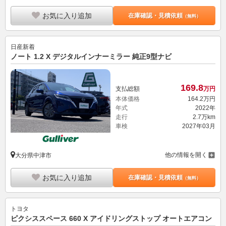
お気に入り追加
在庫確認・見積依頼
（無料）
日産
新着
ノート 1.2 X デジタルインナーミラー 純正9型ナビ
169.
8
支払総額
万円
本体価格
164.
2
万円
年式
2022年
走行
2.7万km
車検
2027年03月
他の情報を開く
大分県中津市
お気に入り追加
在庫確認・見積依頼
（無料）
トヨタ
ピクシススペース 660 X アイドリングストップ オートエアコン