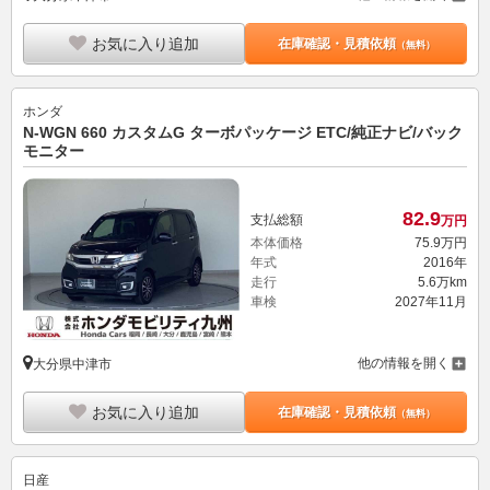
お気に入り追加
在庫確認・見積依頼
（無料）
ホンダ
N-WGN 660 カスタムG ターボパッケージ ETC/純正ナビ/バック
モニター
82.
9
支払総額
万円
本体価格
75.
9
万円
年式
2016年
走行
5.6万km
車検
2027年11月
他の情報を開く
大分県中津市
お気に入り追加
在庫確認・見積依頼
（無料）
日産