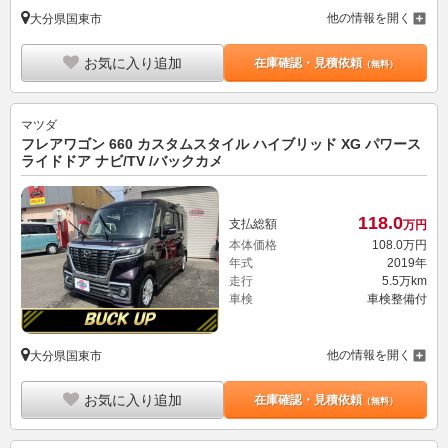
他の情報を開く
大分県国東市
お気に入り追加
在庫確認・見積依頼
（無料）
マツダ
フレアワゴン 660 カスタムスタイル ハイブリッド XG パワース
ライドドア ナビ/TV /バックカメ
118.
0
支払総額
万円
本体価格
108.
0
万円
年式
2019年
走行
5.5万km
車検
車検整備付
他の情報を開く
大分県国東市
お気に入り追加
在庫確認・見積依頼
（無料）