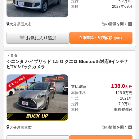
走行
6.2万km
車検
2027年09月
他の情報を開く
大分県国東市
お気に入り追加
在庫確認・見積依頼
（無料）
トヨタ
シエンタ ハイブリッド 1.5 G クエロ Bluetooth対応9インチナ
ビTV /バックカメラ
オススメNo.5
138.
0
支払総額
万円
本体価格
125.
0
万円
年式
2021年
走行
7.9万km
車検
車検整備付
他の情報を開く
大分県国東市