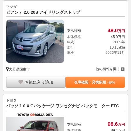
マツダ
ビアンテ 2.0 20S アイドリングストップ
48.
0
支払総額
万円
本体価格
45.
0
万円
年式
2009年
走行
10.1万km
車検
2026年11月
他の情報を開く
大分県国東市
お気に入り追加
在庫確認・見積依頼
（無料）
トヨタ
パッソ 1.0 X Gパッケージ ワンセグナビ バックモニター ETC
98.
6
支払総額
万円
本体価格
89.
1
万円