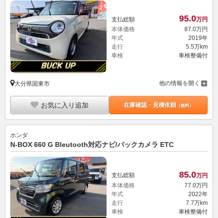
95.
0
支払総額
万円
本体価格
87.
0
万円
年式
2019年
走行
5.5万km
車検
車検整備付
他の情報を開く
大分県国東市
お気に入り追加
在庫確認・見積依頼
（無料）
ホンダ
N-BOX 660 G Bleutooth対応ナビ/バックカメラ ETC
85.
0
支払総額
万円
本体価格
77.
0
万円
年式
2022年
走行
7.7万km
車検
車検整備付