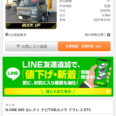
－
支払総額
本体価格
応談
年式
2025年
走行
5.0km
車検
2027年10月
他の情報を開く
大分県国東市
お気に入り追加
在庫確認・見積依頼
（無料）
ホンダ
N-ONE 660 セレクト ナビTV/Bカメラ ドラレコ ETC