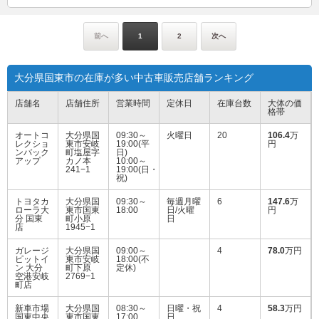
前へ
1
2
次へ
大分県国東市の在庫が多い中古車販売店舗ランキング
店舗名
店舗住所
営業時間
定休日
在庫台数
大体の価
格帯
オートコ
大分県国
09:30～
火曜日
20
106.4
万
レクショ
東市安岐
19:00(平
円
ンバック
町塩屋字
日)
アップ
カノ本
10:00～
241−1
19:00(日・
祝)
トヨタカ
大分県国
09:30～
毎週月曜
6
147.6
万
ローラ大
東市国東
18:00
日/火曜
円
分 国東
町小原
日
店
1945−1
ガレージ
大分県国
09:00～
4
78.0
万円
ピットイ
東市安岐
18:00(不
ン 大分
町下原
定休)
空港安岐
2769−1
町店
新車市場
大分県国
08:30～
日曜・祝
4
58.3
万円
国東中央
東市国東
17:00
日