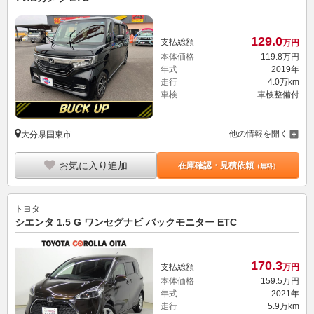
129.
0
支払総額
万円
本体価格
119.
8
万円
年式
2019年
走行
4.0万km
車検
車検整備付
他の情報を開く
大分県国東市
お気に入り追加
在庫確認・見積依頼
（無料）
トヨタ
シエンタ 1.5 G ワンセグナビ バックモニター ETC
170.
3
支払総額
万円
本体価格
159.
5
万円
年式
2021年
走行
5.9万km