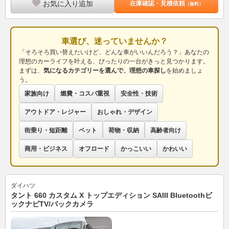
お気に入り追加
在庫確認・見積依頼
（無料）
車選び、迷っていませんか？
「そろそろ買い替えたいけど、どんな車がいいんだろう？」あなたの
理想のカーライフを叶える、ぴったりの一台がきっと見つかります。
まずは、
気になるカテゴリーを選んで、理想の車探し
を始めましょ
う。
家族向け
燃費・コスパ重視
安全性・技術
アウトドア・レジャー
おしゃれ・デザイン
街乗り・短距離
ペット
荷物・収納
高齢者向け
商用・ビジネス
オフロード
かっこいい
かわいい
ダイハツ
タント 660 カスタム X トップエディション SAIII Bluetoothビ
ックナビTV/バックカメラ