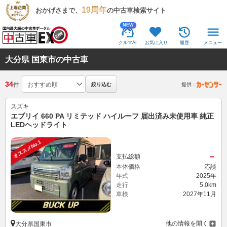
19周年
おかげさまで、
の中古車検索サイト
NEW
クルマAI
お気に入り
履歴
メニュー
大分県 国東市の中古車
34
件
絞り込む
提供：
スズキ
エブリイ 660 PA リミテッド ハイルーフ 届出済み未使用車 純正
LEDヘッドライト
オススメNo.1
－
支払総額
本体価格
応談
年式
2025年
走行
5.0km
車検
2027年11月
他の情報を開く
大分県国東市