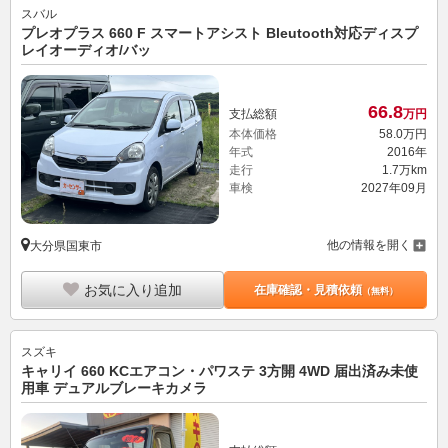
スバル
プレオプラス 660 F スマートアシスト Bleutooth対応ディスプ
レイオーディオ/バッ
66.
8
支払総額
万円
本体価格
58.
0
万円
年式
2016年
走行
1.7万km
車検
2027年09月
他の情報を開く
大分県国東市
お気に入り追加
在庫確認・見積依頼
（無料）
スズキ
キャリイ 660 KCエアコン・パワステ 3方開 4WD 届出済み未使
用車 デュアルブレーキカメラ