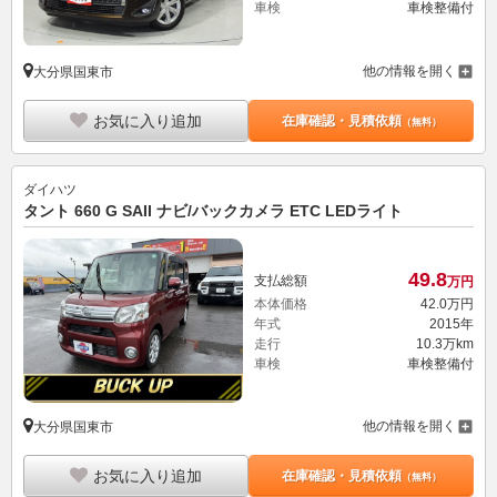
車検
車検整備付
他の情報を開く
大分県国東市
お気に入り追加
在庫確認・見積依頼
（無料）
ダイハツ
タント 660 G SAII ナビ/バックカメラ ETC LEDライト
49.
8
支払総額
万円
本体価格
42.
0
万円
年式
2015年
走行
10.3万km
車検
車検整備付
他の情報を開く
大分県国東市
お気に入り追加
在庫確認・見積依頼
（無料）