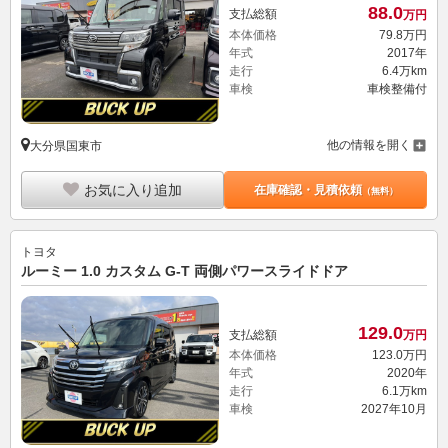
88.
0
支払総額
万円
本体価格
79.
8
万円
年式
2017年
走行
6.4万km
車検
車検整備付
他の情報を開く
大分県国東市
お気に入り追加
在庫確認・見積依頼
（無料）
トヨタ
ルーミー 1.0 カスタム G-T 両側パワースライドドア
129.
0
支払総額
万円
本体価格
123.
0
万円
年式
2020年
走行
6.1万km
車検
2027年10月