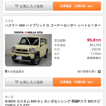
お気に入り追加
在庫確認・見積依頼
（無料）
スズキ
ハスラー 660 ハイブリッド G コーナーセンサー シートヒーター
95.
8
支払総額
万円
本体価格
89.
1
万円
年式
2021年
走行
7.1万km
車検
車検整備付
他の情報を開く
大分県国東市
お気に入り追加
在庫確認・見積依頼
（無料）
ホンダ
N-BOX カスタム 660 G L ホンダセンシング 両側Pスラ BIGナビ
TV/Bカメラ ETC