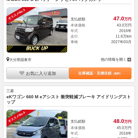
オススメNo.3
47.
0
支払総額
万円
本体価格
43.
0
万円
年式
2016年
走行
11.6万km
車検
2027年03月
他の情報を開く
大分県国東市
お気に入り追加
在庫確認・見積依頼
（無料）
三菱
eKワゴン 660 M eアシスト 衝突軽減ブレーキ アイドリングスト
ップ
オススメNo.4
48.
0
支払総額
万円
本体価格
45.
0
万円
年式
2018年