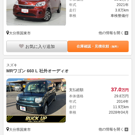
年式
2021年
走行
3.8万km
車検
車検整備付
他の情報を開く
大分県国東市
お気に入り追加
在庫確認・見積依頼
（無料）
スズキ
MRワゴン 660 L 社外オーディオ
37.
0
支払総額
万円
本体価格
29.
8
万円
年式
2014年
走行
11.9万km
車検
2028年04月
他の情報を開く
大分県国東市