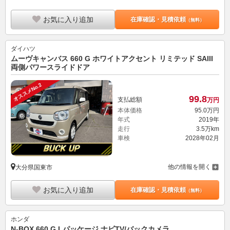
お気に入り追加
在庫確認・見積依頼
（無料）
ダイハツ
ムーヴキャンバス 660 G ホワイトアクセント リミテッド SAIII
両側パワースライドドア
オススメNo.2
99.
8
支払総額
万円
本体価格
95.
0
万円
年式
2019年
走行
3.5万km
車検
2028年02月
他の情報を開く
大分県国東市
お気に入り追加
在庫確認・見積依頼
（無料）
ホンダ
N-BOX 660 G Lパッケージ ナビTV/バックカメラ