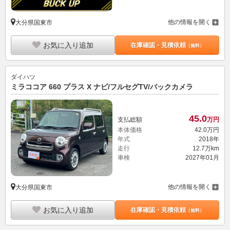
他の情報を開く
大分県国東市
お気に入り追加
在庫確認・見積依頼
（無料）
ダイハツ
ミラココア 660 プラス X ナビ/フルセグTV/バックカメラ
45.
0
支払総額
万円
本体価格
42.
0
万円
年式
2018年
走行
12.7万km
車検
2027年01月
他の情報を開く
大分県国東市
お気に入り追加
在庫確認・見積依頼
（無料）