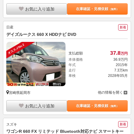
お気に入り追加
在庫確認・見積依頼
（無料）
日産
新着
デイズルークス 660 X HDDナビ DVD
オススメNo.2
37.
8
支払総額
万円
本体価格
36.
9
万円
年式
2015年
走行
7.3万km
車検
2028年05月
他の情報を開く
宮崎県延岡市
お気に入り追加
在庫確認・見積依頼
（無料）
スズキ
新着
ワゴンR 660 FX リミテッド Bluetooth対応ナビ スマートキー