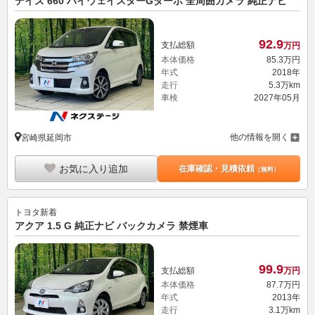
デイズ 660 ハイウェイスターGターボ 全周囲カメラ 純正ナビ
92.
9
支払総額
万円
本体価格
85.
3
万円
年式
2018年
走行
5.3万km
車検
2027年05月
他の情報を開く
宮崎県延岡市
お気に入り追加
在庫確認・見積依頼
（無料）
トヨタ
新着
アクア 1.5 G 純正ナビ バックカメラ 禁煙車
99.
9
支払総額
万円
本体価格
87.
7
万円
年式
2013年
走行
3.1万km