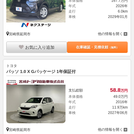
本体価格
167.
7
万円
年式
2026年
走行
6.0km
車検
2029年01月
他の情報を開く
宮崎県延岡市
お気に入り追加
在庫確認・見積依頼
（無料）
トヨタ
パッソ 1.0 X Gパッケージ 1年保証付
58.
8
支払総額
万円
本体価格
49.
0
万円
年式
2016年
走行
11.9万km
車検
2027年06月
他の情報を開く
宮崎県延岡市