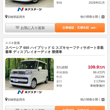
車検
2028年01月
他の情報を開く
宮崎県延岡市
お気に入り追加
在庫確認・見積依頼
（無料）
スズキ
新着
スペーシア 660 ハイブリッド G スズキセーフティサポート非装
着車 ディスプレイオーディオ 禁煙車
109.
9
支払総額
万円
本体価格
99.
4
万円
年式
2023年
走行
2.1万km
車検
車検整備付
他の情報を開く
宮崎県延岡市