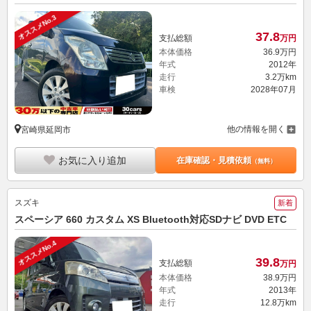
オススメNo.3
37.
8
支払総額
万円
本体価格
36.
9
万円
年式
2012年
走行
3.2万km
車検
2028年07月
他の情報を開く
宮崎県延岡市
お気に入り追加
在庫確認・見積依頼
（無料）
スズキ
新着
スペーシア 660 カスタム XS Bluetooth対応SDナビ DVD ETC
オススメNo.4
39.
8
支払総額
万円
本体価格
38.
9
万円
年式
2013年
走行
12.8万km