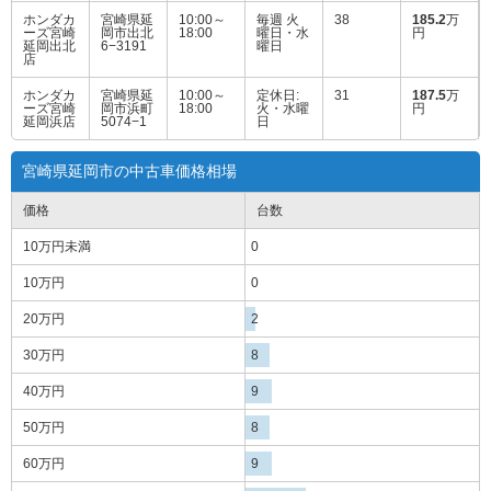
ホンダカ
宮崎県延
10:00～
毎週 火
38
185.2
万
ーズ宮崎
岡市出北
18:00
曜日・水
円
延岡出北
6−3191
曜日
店
ホンダカ
宮崎県延
10:00～
定休日:
31
187.5
万
ーズ宮崎
岡市浜町
18:00
火・水曜
円
延岡浜店
5074−1
日
宮崎県延岡市の中古車価格相場
価格
台数
10万円
未満
0
10万円
0
20万円
2
30万円
8
40万円
9
50万円
8
60万円
9