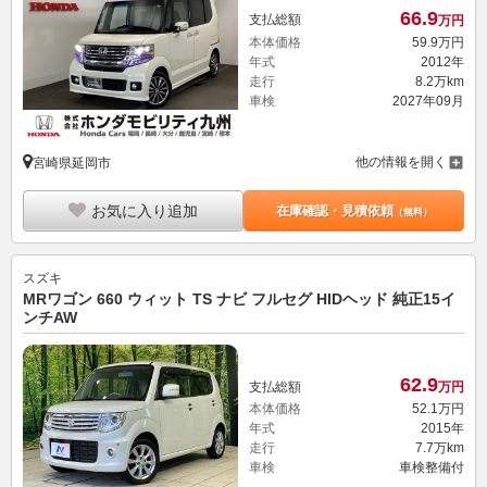
66.
9
支払総額
万円
本体価格
59.
9
万円
年式
2012年
走行
8.2万km
車検
2027年09月
他の情報を開く
宮崎県延岡市
お気に入り追加
在庫確認・見積依頼
（無料）
スズキ
MRワゴン 660 ウィット TS ナビ フルセグ HIDヘッド 純正15イ
ンチAW
62.
9
支払総額
万円
本体価格
52.
1
万円
年式
2015年
走行
7.7万km
車検
車検整備付