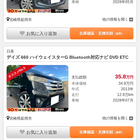
車検
2028年05月
他の情報を開く
宮崎県延岡市
お気に入り追加
在庫確認・見積依頼
（無料）
日産
デイズ 660 ハイウェイスターG Bluetooth対応ナビ DVD ETC
オススメNo.5
35.
8
支払総額
万円
本体価格
34.
9
万円
年式
2013年
走行
12.9万km
車検
2028年07月
他の情報を開く
宮崎県延岡市
お気に入り追加
在庫確認・見積依頼
（無料）