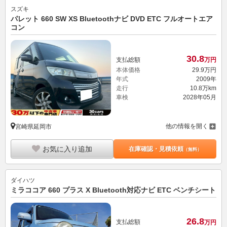
スズキ
パレット 660 SW XS Bluetoothナビ DVD ETC フルオートエア
コン
30.
8
支払総額
万円
本体価格
29.
9
万円
年式
2009年
走行
10.8万km
車検
2028年05月
他の情報を開く
宮崎県延岡市
お気に入り追加
在庫確認・見積依頼
（無料）
ダイハツ
ミラココア 660 プラス X Bluetooth対応ナビ ETC ベンチシート
26.
8
支払総額
万円