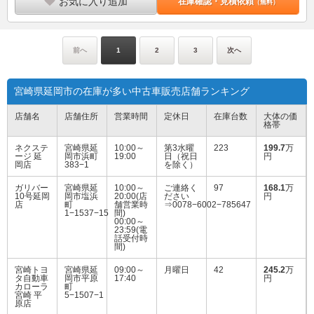
お気に入り追加
在庫確認・見積依頼
（無料）
前へ
1
2
3
次へ
宮崎県延岡市の在庫が多い中古車販売店舗ランキング
店舗名
店舗住所
営業時間
定休日
在庫台数
大体の価
格帯
ネクステ
宮崎県延
10:00～
第3水曜
223
199.7
万
ージ 延
岡市浜町
19:00
日（祝日
円
岡店
383−1
を除く）
ガリバー
宮崎県延
10:00～
ご連絡く
97
168.1
万
10号延岡
岡市塩浜
20:00(店
ださい
円
店
町
舗営業時
⇒0078−6002−785647
1−1537−15
間)
00:00～
23:59(電
話受付時
間)
宮崎トヨ
宮崎県延
09:00～
月曜日
42
245.2
万
タ自動車
岡市平原
17:40
円
カローラ
町
宮崎 平
5−1507−1
原店