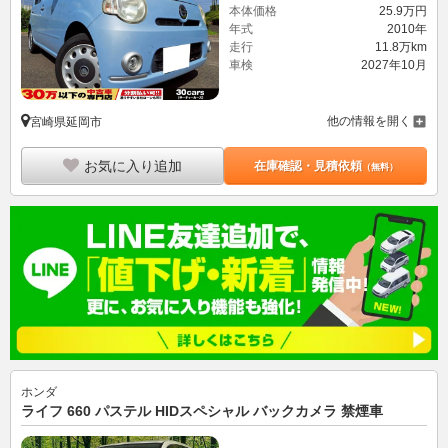
本体価格
25.
9
万円
年式
2010年
走行
11.8万km
車検
2027年10月
他の情報を開く
宮崎県延岡市
お気に入り追加
在庫確認・見積依頼
（無料）
ホンダ
ライフ 660 パステル HIDスペシャル バックカメラ 禁煙車