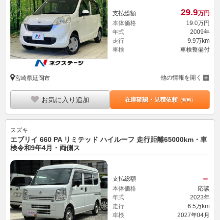
29.
9
支払総額
万円
本体価格
19.
0
万円
年式
2009年
走行
9.9万km
車検
車検整備付
他の情報を開く
宮崎県延岡市
お気に入り追加
在庫確認・見積依頼
（無料）
スズキ
エブリイ 660 PA リミテッド ハイルーフ 走行距離65000km・車
検令和9年4月・両側ス
－
支払総額
本体価格
応談
年式
2023年
走行
6.5万km
車検
2027年04月