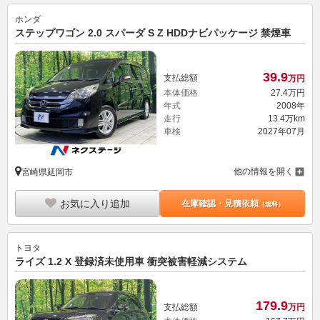
ホンダ
ステップワゴン 2.0 スパーダ S Z HDDナビパッケージ 禁煙車
39.
9
支払総額
万円
本体価格
27.
4
万円
年式
2008年
走行
13.4万km
車検
2027年07月
他の情報を開く
宮崎県延岡市
お気に入り追加
在庫確認・見積依頼
（無料）
トヨタ
ライズ 1.2 X 登録済未使用車 衝突被害軽減システム
179.
9
支払総額
万円