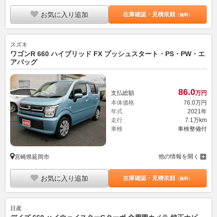
お気に入り追加
在庫確認・見積依頼
（無料）
スズキ
ワゴンR 660 ハイブリッド FX プッシュスタート・PS・PW・エ
アバッグ
86.
0
支払総額
万円
本体価格
76.
0
万円
年式
2021年
走行
7.1万km
車検
車検整備付
他の情報を開く
宮崎県延岡市
お気に入り追加
在庫確認・見積依頼
（無料）
日産