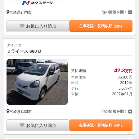
他の情報を開く
宮崎県延岡市
お気に入り追加
在庫確認・見積依頼
（無料）
ダイハツ
ミライース 660 D
42.
3
支払総額
万円
本体価格
36.
0
万円
年式
2012年
走行
5.5万km
車検
2027年01月
他の情報を開く
宮崎県延岡市
お気に入り追加
在庫確認・見積依頼
（無料）