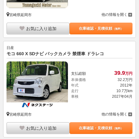
他の情報を開く
宮崎県延岡市
お気に入り追加
在庫確認・見積依頼
（無料）
日産
モコ 660 X SDナビ バックカメラ 禁煙車 ドラレコ
39.
9
支払総額
万円
本体価格
32.
2
万円
年式
2012年
走行
10.7万km
車検
2027年04月
他の情報を開く
宮崎県延岡市
お気に入り追加
在庫確認・見積依頼
（無料）