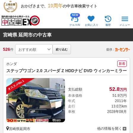
19周年
おかげさまで、
の中古車検索サイト
NEW
クルマAI
お気に入り
履歴
メニュー
宮崎県 延岡市の中古車
526
件
絞り込む
提供：
ホンダ
新着
ステップワゴン 2.0 スパーダ Z HDDナビ DVD ウィンカーミラー
オススメNo.1
52.
8
支払総額
万円
本体価格
51.
9
万円
年式
2011年
走行
13.0万km
車検
2028年08月
他の情報を開く
宮崎県延岡市