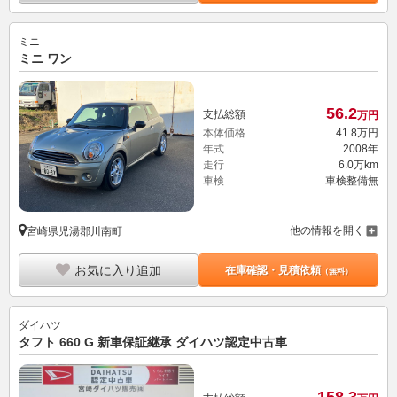
ミニ
ミニ ワン
56.
2
支払総額
万円
本体価格
41.
8
万円
年式
2008年
走行
6.0万km
車検
車検整備無
他の情報を開く
宮崎県児湯郡川南町
お気に入り追加
在庫確認・見積依頼
（無料）
ダイハツ
タフト 660 G 新車保証継承 ダイハツ認定中古車