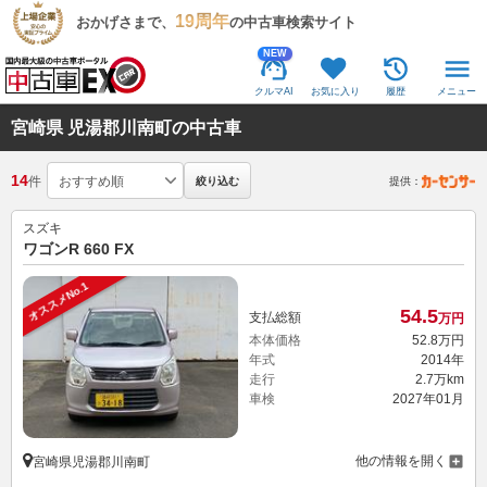
19周年
おかげさまで、
の中古車検索サイト
NEW
クルマAI
お気に入り
履歴
メニュー
宮崎県 児湯郡川南町の中古車
14
件
絞り込む
提供：
スズキ
ワゴンR 660 FX
オススメNo.1
54.
5
支払総額
万円
本体価格
52.
8
万円
年式
2014年
走行
2.7万km
車検
2027年01月
他の情報を開く
宮崎県児湯郡川南町