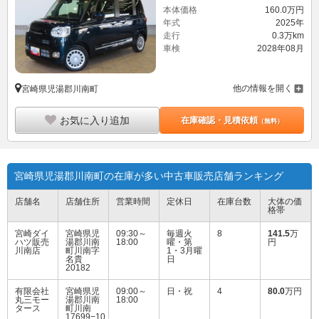
本体価格
160.
0
万円
年式
2025年
走行
0.3万km
車検
2028年08月
他の情報を開く
宮崎県児湯郡川南町
お気に入り追加
在庫確認・見積依頼
（無料）
宮崎県児湯郡川南町の在庫が多い中古車販売店舗ランキング
店舗名
店舗住所
営業時間
定休日
在庫台数
大体の価
格帯
宮崎ダイ
宮崎県児
09:30～
毎週火
8
141.5
万
ハツ販売
湯郡川南
18:00
曜・第
円
川南店
町川南字
1・3月曜
名貴
日
20182
有限会社
宮崎県児
09:00～
日・祝
4
80.0
万円
丸三モー
湯郡川南
18:00
タース
町川南
17699−10