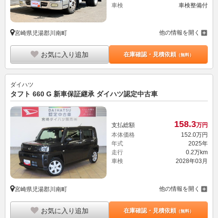
車検
車検整備付
他の情報を開く
宮崎県児湯郡川南町
お気に入り追加
在庫確認・見積依頼
（無料）
ダイハツ
タフト 660 G 新車保証継承 ダイハツ認定中古車
158.
3
支払総額
万円
本体価格
152.
0
万円
年式
2025年
走行
0.2万km
車検
2028年03月
他の情報を開く
宮崎県児湯郡川南町
お気に入り追加
在庫確認・見積依頼
（無料）