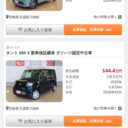
車検
2028年03月
他の情報を開く
宮崎県児湯郡川南町
お気に入り追加
在庫確認・見積依頼
（無料）
ダイハツ
タント 660 X 新車保証継承 ダイハツ認定中古車
144.
4
支払総額
万円
本体価格
138.
0
万円
年式
2025年
走行
0.6万km
車検
2028年03月
他の情報を開く
宮崎県児湯郡川南町
お気に入り追加
在庫確認・見積依頼
（無料）