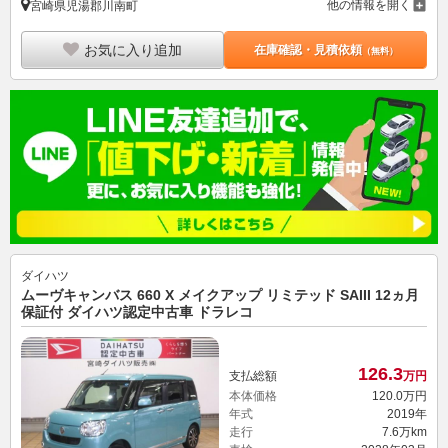
他の情報を開く
宮崎県児湯郡川南町
お気に入り追加
在庫確認・見積依頼
（無料）
ダイハツ
ムーヴキャンバス 660 X メイクアップ リミテッド SAIII 12ヵ月
保証付 ダイハツ認定中古車 ドラレコ
126.
3
支払総額
万円
本体価格
120.
0
万円
年式
2019年
走行
7.6万km