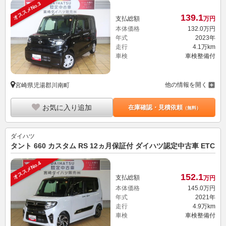
オススメNo.3
139.
1
支払総額
万円
本体価格
132.
0
万円
年式
2023年
走行
4.1万km
車検
車検整備付
他の情報を開く
宮崎県児湯郡川南町
お気に入り追加
在庫確認・見積依頼
（無料）
ダイハツ
タント 660 カスタム RS 12ヵ月保証付 ダイハツ認定中古車 ETC
オススメNo.4
152.
1
支払総額
万円
本体価格
145.
0
万円
年式
2021年
走行
4.9万km
車検
車検整備付