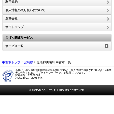
利用規約
個人情報の取り扱いについて
運営会社
サイトマップ
じげん関連サービス
サービス一覧
中古車トップ
宮崎県
児湯郡川南町 中古車一覧
当社は、(財)日本情報処理開発協会(JIPDEC)より個人情報の適切な取扱いを行う事業
者に付与される、「プライバシーマーク」を取得しています。
認定番号：17000569
JISQ15001：2006準拠
© ZIGExN CO., LTD. ALL RIGHTS RESERVED.