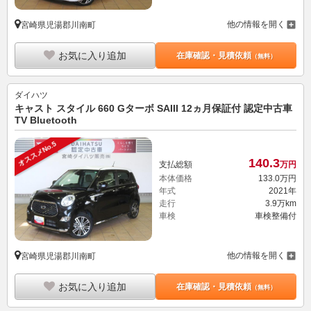
他の情報を開く
宮崎県児湯郡川南町
お気に入り追加
在庫確認・見積依頼
（無料）
ダイハツ
キャスト スタイル 660 Gターボ SAIII 12ヵ月保証付 認定中古車
TV Bluetooth
オススメNo.5
140.
3
支払総額
万円
本体価格
133.
0
万円
年式
2021年
走行
3.9万km
車検
車検整備付
他の情報を開く
宮崎県児湯郡川南町
お気に入り追加
在庫確認・見積依頼
（無料）