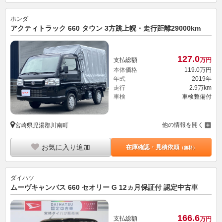
ホンダ
アクティトラック 660 タウン 3方跳上幌・走行距離29000km
127.
0
支払総額
万円
本体価格
119.
0
万円
年式
2019年
走行
2.9万km
車検
車検整備付
他の情報を開く
宮崎県児湯郡川南町
お気に入り追加
在庫確認・見積依頼
（無料）
ダイハツ
ムーヴキャンバス 660 セオリー G 12ヵ月保証付 認定中古車
166.
6
支払総額
万円