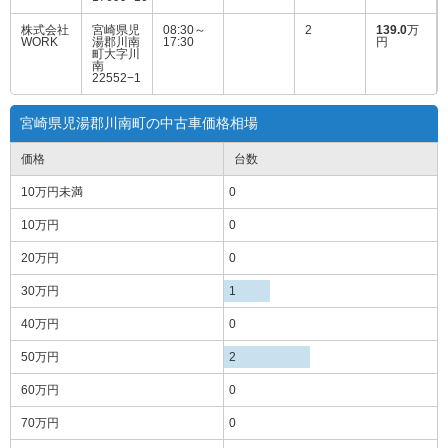
株式会社
宮崎県児
08:30～
2
139.0
万
WORK
湯郡川南
17:30
円
町大字川
南
22552−1
宮崎県児湯郡川南町の中古車価格相場
価格
台数
10万円
未満
0
10万円
0
20万円
0
30万円
1
40万円
0
50万円
2
60万円
0
70万円
0