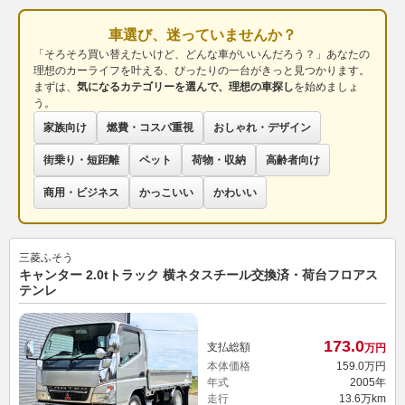
車選び、迷っていませんか？
「そろそろ買い替えたいけど、どんな車がいいんだろう？」あなたの
理想のカーライフを叶える、ぴったりの一台がきっと見つかります。
まずは、
気になるカテゴリーを選んで、理想の車探し
を始めましょ
う。
家族向け
燃費・コスパ重視
おしゃれ・デザイン
街乗り・短距離
ペット
荷物・収納
高齢者向け
商用・ビジネス
かっこいい
かわいい
三菱ふそう
キャンター 2.0tトラック 横ネタスチール交換済・荷台フロアス
テンレ
173.
0
支払総額
万円
本体価格
159.
0
万円
年式
2005年
走行
13.6万km