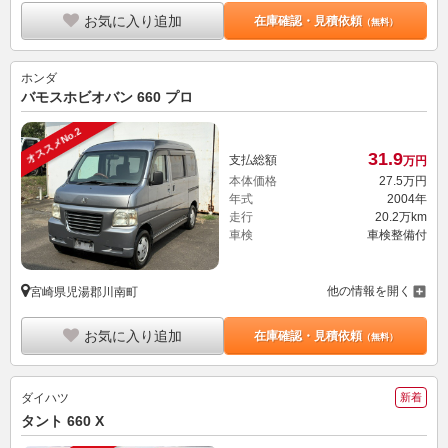
お気に入り追加
在庫確認・見積依頼
（無料）
ホンダ
バモスホビオバン 660 プロ
オススメNo.2
31.
9
支払総額
万円
本体価格
27.
5
万円
年式
2004年
走行
20.2万km
車検
車検整備付
他の情報を開く
宮崎県児湯郡川南町
お気に入り追加
在庫確認・見積依頼
（無料）
ダイハツ
新着
タント 660 X