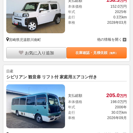
158.
3
支払総額
万円
本体価格
152.
0
万円
年式
2025年
走行
0.3万km
車検
2028年03月
他の情報を開く
宮崎県児湯郡川南町
お気に入り追加
在庫確認・見積依頼
（無料）
日産
シビリアン 観音扉 リフト付 家庭用エアコン付き
205.
0
支払総額
万円
本体価格
198.
0
万円
年式
2006年
走行
30.0万km
車検
2026年09月