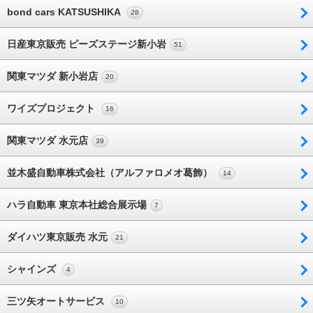
bond cars KATSUSHIKA
28
日産東京販売 ピーズステージ新小岩
51
関東マツダ 新小岩店
20
ワイズプロジェクト
16
関東マツダ 水元店
39
並木盛自動車株式会社（アルファロメオ葛飾）
14
ハラ自動車 東京本社総合展示場
7
ダイハツ東京販売 水元
21
シャインズ
4
三ツ矢オートサービス
10