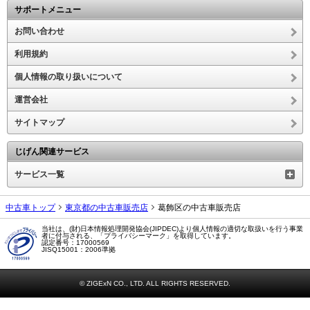
サポートメニュー
お問い合わせ
利用規約
個人情報の取り扱いについて
運営会社
サイトマップ
じげん関連サービス
サービス一覧
中古車トップ
東京都の中古車販売店
葛飾区の中古車販売店
当社は、(財)日本情報処理開発協会(JIPDEC)より個人情報の適切な取扱いを行う事業
者に付与される、「プライバシーマーク」を取得しています。
認定番号：17000569
JISQ15001：2006準拠
© ZIGExN CO., LTD. ALL RIGHTS RESERVED.