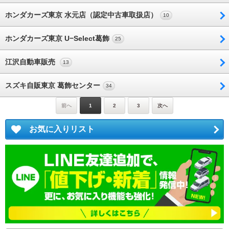
ホンダカーズ東京 水元店（認定中古車取扱店）
10
ホンダカーズ東京 U−Select葛飾
25
江沢自動車販売
13
スズキ自販東京 葛飾センター
34
前へ
1
2
3
次へ
お気に入りリスト