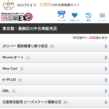
19周年
おかげさまで、
の中古車検索サイト
NEW
クルマAI
お気に入り
履歴
メニュー
東京都・葛飾区の中古車販売店
46店舗中
1～20
店舗を表示
ガリバー 蔵前橋通り新小岩店
18
Mominオート
2
New Cart
3
K−PLUS
8
DBL
3
日産東京販売 ピーズステージ葛飾立石
22