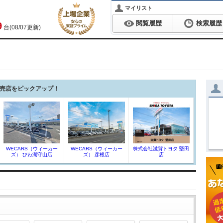
マイリスト
閲覧履歴
検索履歴
9
台(08/07更新)
売店をピックアップ！
WECARS（ウィーカー
WECARS（ウィーカー
株式会社滋賀トヨタ 堅田
ズ） びわ湖守山店
ズ） 彦根店
店