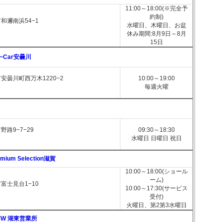
11:00～18:00(※完全予
約制)
和邇南浜54−1
水曜日、木曜日、お盆
休み期間:8月9日～8月
15日
−Car安曇川
安曇川町西万木1220−2
10:00～19:00
毎週火曜
路9−7−29
09:30～18:30
水曜日 日曜日 祝日
mium Selection滋賀
10:00～18:00(ショール
ーム)
富士見台1−10
10:00～17:30(サービス
受付)
火曜日、第2第3水曜日
 BMW 湖東営業所