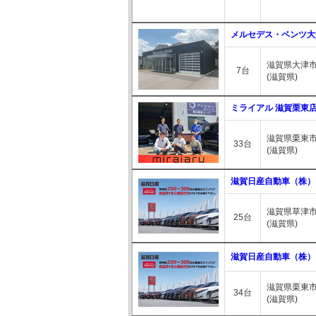
メルセデス・ベンツ大
滋賀県大津市
7台
(滋賀県)
ミライアル 滋賀栗東
滋賀県栗東市手
33台
(滋賀県)
滋賀日産自動車（株） 
滋賀県草津市野
25台
(滋賀県)
滋賀日産自動車（株） 
滋賀県栗東市
34台
(滋賀県)