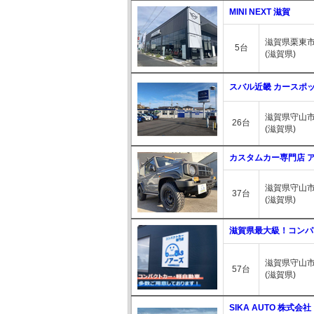
MINI NEXT 滋賀
滋賀県栗東市
5台
(滋賀県)
スバル近畿 カースポ
滋賀県守山市水
26台
(滋賀県)
カスタムカー専門店 
滋賀県守山市
37台
(滋賀県)
滋賀県最大級！コンパ
滋賀県守山市
57台
(滋賀県)
SIKA AUTO 株式会社