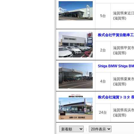
滋賀県東近江
5台
(滋賀県)
株式会社甲賀自動車工
滋賀県甲賀市
2台
(滋賀県)
Shiga BMW Shiga
滋賀県栗東市
4台
(滋賀県)
株式会社滋賀トヨタ 
滋賀県長浜市
24台
(滋賀県)
｜