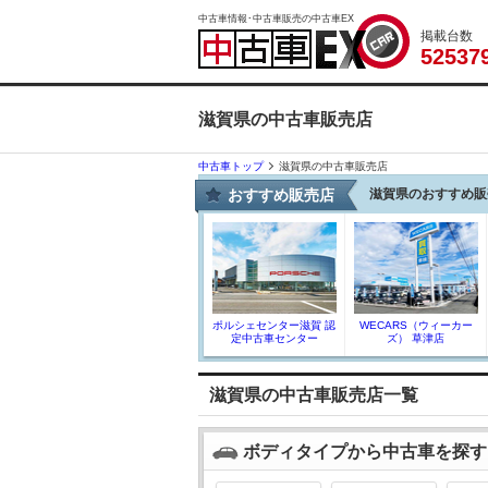
中古車情報･中古車販売の中古車EX
掲載台数
5
2
5
3
7
滋賀県の中古車販売店
中古車トップ
滋賀県の中古車販売店
おすすめ販売店
滋賀県のおすすめ販
ポルシェセンター滋賀 認
WECARS（ウィーカー
定中古車センター
ズ） 草津店
滋賀県の中古車販売店一覧
ボディタイプから中古車を探す