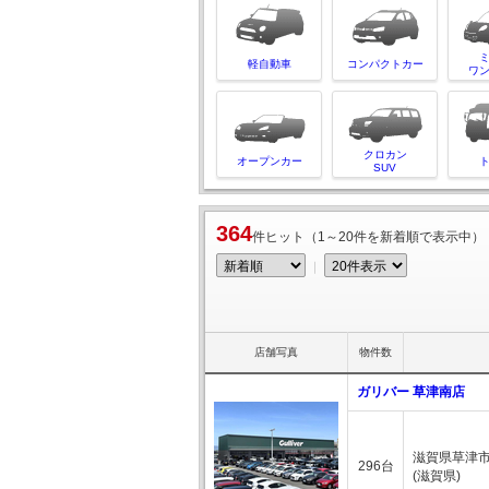
軽自動車
コンパクトカー
ワ
クロカン
オープンカー
SUV
364
件ヒット（1～20件を新着順で表示中）
｜
店舗写真
物件数
ガリバー 草津南店
滋賀県草津市南
296台
(滋賀県)