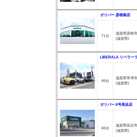
ガリバー 彦根南店
滋賀県彦根市
71台
(滋賀県)
LIBERALA リベラー
滋賀県草津市
46台
(滋賀県)
ガリバー 8号長浜店
滋賀県長浜市
46台
(滋賀県)