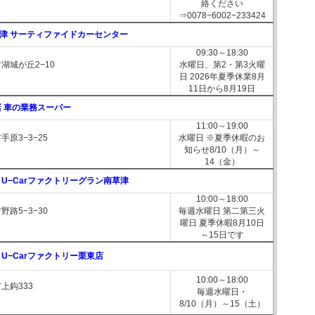
絡ください
⇒0078−6002−233424
津 サーティファイドカーセンター
09:30～18:30
湖城が丘2−10
水曜日、第2・第3火曜
日 2026年夏季休業8月
11日から8月19日
店 車の業務スーパー
11:00～19:00
原3−3−25
水曜日 ※夏季休暇のお
知らせ8/10（月）～
14（金）
U−Carファクトリーグラン南草津
10:00～18:00
路5−3−30
毎週水曜日 第二第三火
曜日 夏季休暇8月10日
～15日です
U−Carファクトリー栗東店
10:00～18:00
上鈎333
毎週水曜日・
8/10（月）～15（土）