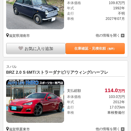
本体価格
109.
8
万円
年式
1992年
走行
不明
車検
2027年07月
他の情報を開く
滋賀県湖南市
お気に入り追加
在庫確認・見積依頼
（無料）
スバル
BRZ 2.0 S 6MT/ストラーダナビ/リアウィング/ハーフレ
114.
0
支払総額
万円
本体価格
103.
0
万円
年式
2012年
走行
17.0万km
車検
車検整備付
他の情報を開く
滋賀県栗東市