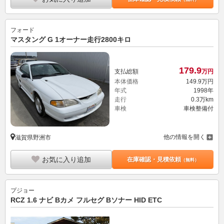
フォード
マスタング G 1オーナー走行2800キロ
179.
9
支払総額
万円
本体価格
149.
9
万円
年式
1998年
走行
0.3万km
車検
車検整備付
他の情報を開く
滋賀県野洲市
お気に入り追加
在庫確認・見積依頼
（無料）
プジョー
RCZ 1.6 ナビ Bカメ フルセグ Bソナー HID ETC