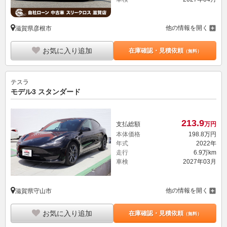
他の情報を開く
滋賀県彦根市
お気に入り追加
在庫確認・見積依頼
（無料）
テスラ
モデル3 スタンダード
213.
9
支払総額
万円
本体価格
198.
8
万円
年式
2022年
走行
6.9万km
車検
2027年03月
他の情報を開く
滋賀県守山市
お気に入り追加
在庫確認・見積依頼
（無料）