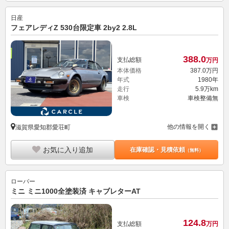
日産
フェアレディZ 530台限定車 2by2 2.8L
388.
0
支払総額
万円
本体価格
387.
0
万円
年式
1980年
走行
5.9万km
車検
車検整備無
他の情報を開く
滋賀県愛知郡愛荘町
お気に入り追加
在庫確認・見積依頼
（無料）
ローバー
ミニ ミニ1000全塗装済 キャブレターAT
124.
8
支払総額
万円