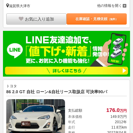
他の情報を開く
滋賀県大津市
お気に入り追加
在庫確認・見積依頼
（無料）
トヨタ
86 2.0 GT 自社 ローン&自社リース取扱店 可決率90パ
176.
0
支払総額
万円
本体価格
149.
9
万円
年式
2012年
走行
11.8万km
車検
2027年04月