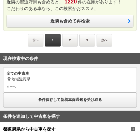
1220
近隣の都道府県も含めると、
件の在庫があります！
こだわりのある車なら、この検索がおススメ。
近隣も含めて再検索
前へ
1
2
3
次へ
現在検索中の条件
全ての中古車
地域
滋賀県
クーペ
条件保存して新着車両通知を受け取る
条件を追加して中古車を探す
都道府県から中古車を探す