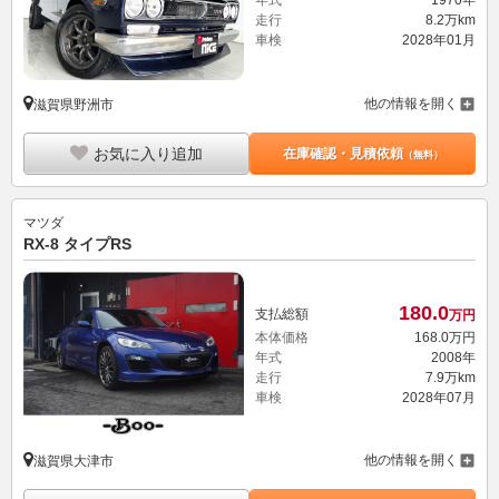
年式
1970年
走行
8.2万km
車検
2028年01月
他の情報を開く
滋賀県野洲市
お気に入り追加
在庫確認・見積依頼
（無料）
マツダ
RX-8 タイプRS
180.
0
支払総額
万円
本体価格
168.
0
万円
年式
2008年
走行
7.9万km
車検
2028年07月
他の情報を開く
滋賀県大津市