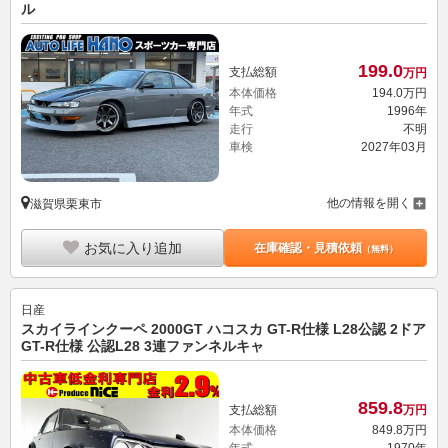
ル
199.
0
支払総額
万円
本体価格
194.
0
万円
年式
1996年
走行
不明
車検
2027年03月
他の情報を開く
滋賀県栗東市
お気に入り追加
在庫確認・見積依頼
（無料）
日産
スカイラインクーペ 2000GT ハコスカ GT-R仕様 L28公認 2ドア
GT-R仕様 公認L28 3連ファンネルキャ
859.
8
支払総額
万円
本体価格
849.
8
万円