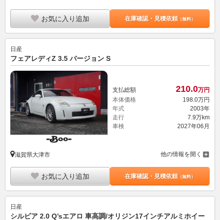
お気に入り追加
在庫確認・見積依頼
（無料）
日産
フェアレディZ 3.5 バージョン S
210.
0
支払総額
万円
本体価格
198.
0
万円
年式
2003年
走行
7.9万km
車検
2027年06月
他の情報を開く
滋賀県大津市
お気に入り追加
在庫確認・見積依頼
（無料）
日産
シルビア 2.0 Q’sエアロ 車高調/オリジン17インチアルミホイー