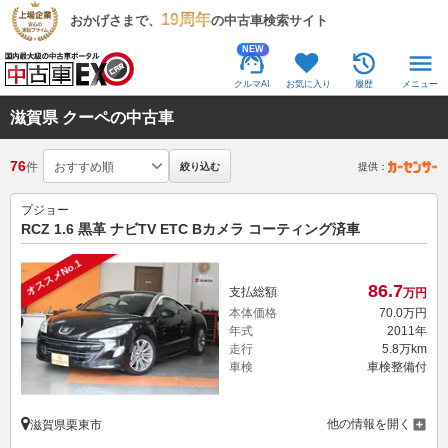
19周年
おかげさまで、
の中古車検索サイト
NEW
クルマAI
お気に入り
履歴
メニュー
滋賀県 クーペの中古車
76
件
絞り込む
提供：
プジョー
RCZ 1.6 黒革 ナビTV ETC Bカメラ コーティング済車
オススメNo.1
86.
7
支払総額
万円
本体価格
70.
0
万円
年式
2011年
走行
5.8万km
車検
車検整備付
他の情報を開く
滋賀県栗東市