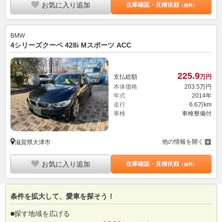
お気に入り追加
在庫確認・見積依頼
（無料）
BMW
4シリーズクーペ 428i Mスポーツ ACC
225.
9
支払総額
万円
本体価格
203.
5
万円
年式
2014年
走行
6.6万km
車検
車検整備付
他の情報を開く
滋賀県大津市
お気に入り追加
在庫確認・見積依頼
（無料）
条件を拡大して、愛車を探そう！
■探す地域を広げる