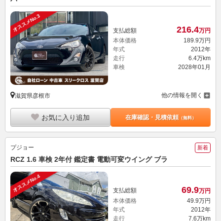
オススメNo.3
216.
4
支払総額
万円
本体価格
189.
9
万円
年式
2012年
走行
6.4万km
車検
2028年01月
他の情報を開く
滋賀県彦根市
お気に入り追加
在庫確認・見積依頼
（無料）
プジョー
新着
RCZ 1.6 車検 2年付 鑑定書 電動可変ウイング ブラ
オススメNo.4
69.
9
支払総額
万円
本体価格
49.
9
万円
年式
2012年
走行
7.6万km