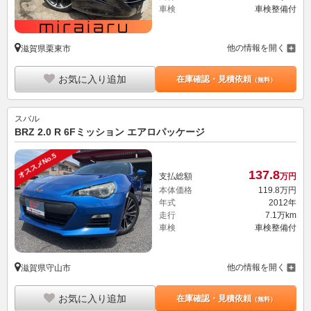
車検
車検整備付
他の情報を開く
滋賀県栗東市
お気に入り追加
在庫確認・見積依頼
（無料）
スバル
BRZ 2.0 R 6Fミッション エアロパッケージ
オススメNo.5
137.
8
支払総額
万円
本体価格
119.
8
万円
年式
2012年
走行
7.1万km
車検
車検整備付
他の情報を開く
滋賀県守山市
お気に入り追加
在庫確認・見積依頼
（無料）