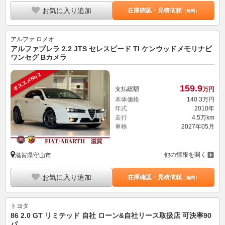
お気に入り追加
在庫確認・見積依頼
（無料）
アルファ ロメオ
アルファブレラ 2.2 JTS セレスピード TI ケンウッドメモリナビ
ワンセグ Bカメラ
オススメNo.2
159.
9
支払総額
万円
本体価格
140.
3
万円
年式
2010年
走行
4.5万km
車検
2027年05月
他の情報を開く
滋賀県守山市
お気に入り追加
在庫確認・見積依頼
（無料）
トヨタ
86 2.0 GT リミテッド 自社 ローン&自社リース取扱店 可決率90
パ