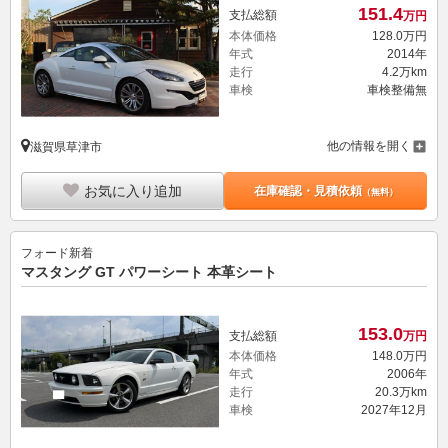
151.
4
支払総額
万円
本体価格
128.
0
万円
年式
2014年
走行
4.2万km
車検
車検整備無
他の情報を開く
滋賀県草津市
お気に入り追加
在庫確認・見積依頼
（無料）
フォード
新着
マスタング GT パワーシート 本革シート
153.
0
支払総額
万円
本体価格
148.
0
万円
年式
2006年
走行
20.3万km
車検
2027年12月