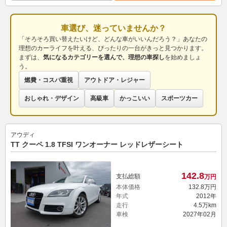
車選び、迷っていませんか？
「そろそろ買い替えたいけど、どんな車がいいんだろう？」あなたの
理想のカーライフを叶える、ぴったりの一台がきっと見つかります。
まずは、
気になるカテゴリーを選んで、理想の車探し
を始めましょ
う。
燃費・コスパ重視
アウトドア・レジャー
おしゃれ・デザイン
高級車
かっこいい
スポーツカー
アウディ
TT クーペ 1.8 TFSI ワンオーナー レッドレザーシート
142.
8
支払総額
万円
本体価格
132.
8
万円
年式
2012年
走行
4.5万km
車検
2027年02月