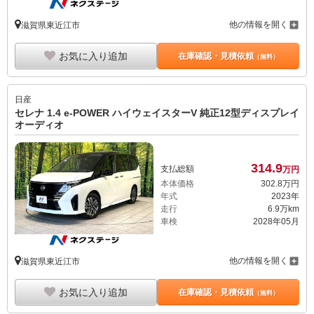
他の情報を開く
滋賀県東近江市
お気に入り追加
在庫確認・見積依頼
（無料）
日産
セレナ 1.4 e-POWER ハイウェイスターV 純正12型ディスプレイ
オーディオ
314.
9
支払総額
万円
本体価格
302.
8
万円
年式
2023年
走行
6.9万km
車検
2028年05月
他の情報を開く
滋賀県東近江市
お気に入り追加
在庫確認・見積依頼
（無料）