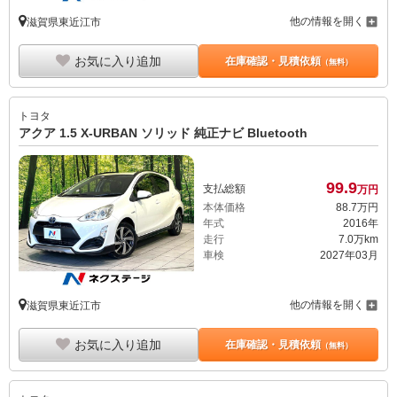
他の情報を開く
滋賀県東近江市
お気に入り追加
在庫確認・見積依頼
（無料）
トヨタ
アクア 1.5 X-URBAN ソリッド 純正ナビ Bluetooth
99.
9
支払総額
万円
本体価格
88.
7
万円
年式
2016年
走行
7.0万km
車検
2027年03月
他の情報を開く
滋賀県東近江市
お気に入り追加
在庫確認・見積依頼
（無料）