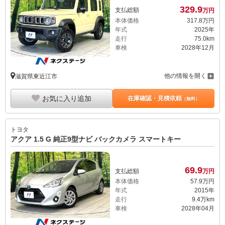
329.
9
支払総額
万円
本体価格
317.
8
万円
年式
2025年
走行
75.0km
車検
2028年12月
他の情報を開く
滋賀県東近江市
お気に入り追加
在庫確認・見積依頼
（無料）
トヨタ
アクア 1.5 G 純正9型ナビ バックカメラ スマートキー
69.
9
支払総額
万円
本体価格
57.
9
万円
年式
2015年
走行
9.4万km
車検
2028年04月