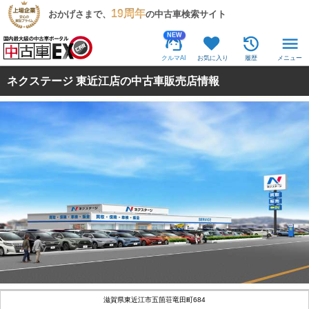
19周年
おかげさまで、
の中古車検索サイト
NEW
クルマAI
お気に入り
履歴
メニュー
ネクステージ 東近江店の中古車販売店情報
滋賀県東近江市五箇荘竜田町684