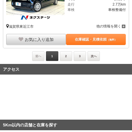
走行
2.7万km
車検
車検整備付
他の情報を開く
滋賀県東近江市
お気に入り追加
在庫確認・見積依頼
（無料）
前へ
1
2
3
次へ
アクセス
5Km以内の店舗と在庫を探す