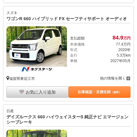
スズキ
ワゴンR 660 ハイブリッド FX セーフティサポート オーディオ
84.
9
支払総額
万円
本体価格
77.
4
万円
年式
2020年
走行
5.3万km
車検
2027年05月
他の情報を開く
滋賀県東近江市
お気に入り追加
在庫確認・見積依頼
（無料）
日産
デイズルークス 660 ハイウェイスターS 純正ナビ エマージェン
シーブレーキ