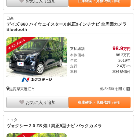
お気に入り追加
在庫確認・見積依頼
（無料）
日産
デイズ 660 ハイウェイスターX 純正9インチナビ 全周囲カメラ
Bluetooth
オススメNo.2
98.
9
支払総額
万円
本体価格
88.
3
万円
年式
2019年
走行
2.4万km
車検
車検整備付
他の情報を開く
滋賀県東近江市
お気に入り追加
在庫確認・見積依頼
（無料）
トヨタ
ヴォクシー 2.0 ZS 煌II 純正9型ナビ バックカメラ