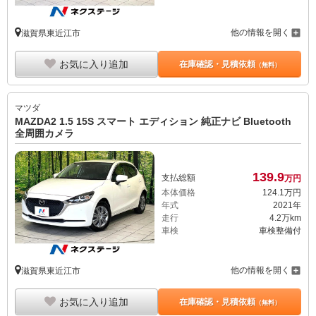
他の情報を開く
滋賀県東近江市
お気に入り追加
在庫確認・見積依頼
（無料）
マツダ
MAZDA2 1.5 15S スマート エディション 純正ナビ Bluetooth
全周囲カメラ
139.
9
支払総額
万円
本体価格
124.
1
万円
年式
2021年
走行
4.2万km
車検
車検整備付
他の情報を開く
滋賀県東近江市
お気に入り追加
在庫確認・見積依頼
（無料）