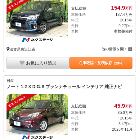
オススメNo.3
154.
9
支払総額
万円
本体価格
137.
4
万円
年式
2016年
走行
9.2万km
車検
車検整備付
他の情報を開く
滋賀県東近江市
お気に入り追加
在庫確認・見積依頼
（無料）
日産
ノート 1.2 X DIG-S ブランナチュール インテリア 純正ナビ
オススメNo.4
45.
9
支払総額
万円
本体価格
35.
0
万円
年式
2015年
走行
8.4万km
車検
2026年11月