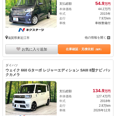
54.
9
支払総額
万円
本体価格
44.
2
万円
年式
2015年
走行
7.9万km
車検
車検整備付
他の情報を開く
滋賀県東近江市
お気に入り追加
在庫確認・見積依頼
（無料）
ダイハツ
ウェイク 660 Gターボ レジャーエディション SAIII 8型ナビ バッ
クカメラ
134.
9
支払総額
万円
本体価格
127.
4
万円
年式
2018年
走行
2.8万km
車検
2026年12月