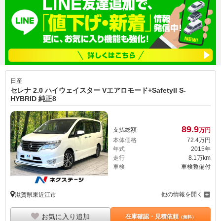
日産
セレナ 2.0 ハイウェイスター Vエアロモード+SafetyII S-
HYBRID 純正8
89.
9
支払総額
万円
本体価格
72.
4
万円
年式
2015年
走行
8.1万km
車検
車検整備付
他の情報を開く
滋賀県東近江市
お気に入り追加
在庫確認・見積依頼
（無料）