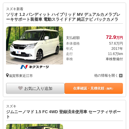
スズキ
新着
ソリオ 1.2 バンディット ハイブリッド MV デュアルカメラブレ
ーキサポート装着車 電動スライドドア 純正ナビ バックカメラ
72.
9
支払総額
万円
本体価格
57.
6
万円
年式
2017年
走行
11.6万km
車検
車検整備付
他の情報を開く
滋賀県東近江市
お気に入り追加
在庫確認・見積依頼
（無料）
スズキ
ジムニーノマド 1.5 FC 4WD 登録済未使用車 セーフティサポー
ト