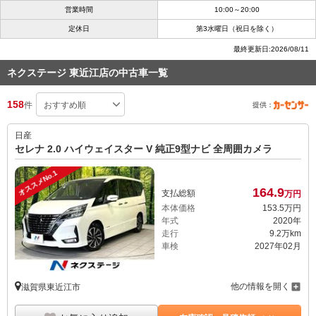
営業時間
10:00～20:00
定休日
第3水曜日（祝日を除く）
最終更新日:2026/08/11
ネクステージ 東近江店の中古車一覧
158
件
提供：
日産
セレナ 2.0 ハイウェイスター V 純正9型ナビ 全周囲カメラ
オススメNo.1
164.
9
支払総額
万円
本体価格
153.
5
万円
年式
2020年
走行
9.2万km
車検
2027年02月
他の情報を開く
滋賀県東近江市