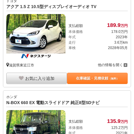
トヨタ
アクア 1.5 Z 10.5型ディスプレイオーディオ TV
189.
9
支払総額
万円
本体価格
178.
0
万円
年式
2023年
走行
3.6万km
車検
2028年05月
他の情報を開く
滋賀県東近江市
お気に入り追加
在庫確認・見積依頼
（無料）
ホンダ
N-BOX 660 EX 電動スライドドア 純正8型SDナビ
135.
9
支払総額
万円
本体価格
125.
2
万円
年式
2021年