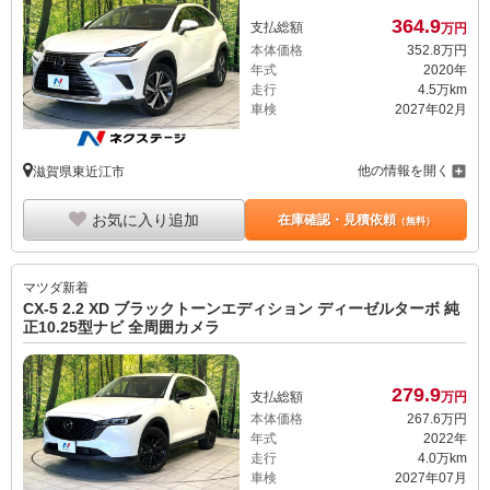
364.
9
支払総額
万円
本体価格
352.
8
万円
年式
2020年
走行
4.5万km
車検
2027年02月
他の情報を開く
滋賀県東近江市
お気に入り追加
在庫確認・見積依頼
（無料）
マツダ
新着
CX-5 2.2 XD ブラックトーンエディション ディーゼルターボ 純
正10.25型ナビ 全周囲カメラ
279.
9
支払総額
万円
本体価格
267.
6
万円
年式
2022年
走行
4.0万km
車検
2027年07月