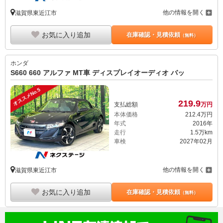
他の情報を開く
滋賀県東近江市
お気に入り追加
在庫確認・見積依頼
（無料）
ホンダ
S660 660 アルファ MT車 ディスプレイオーディオ バッ
オススメNo.5
219.
9
支払総額
万円
本体価格
212.
4
万円
年式
2016年
走行
1.5万km
車検
2027年02月
他の情報を開く
滋賀県東近江市
お気に入り追加
在庫確認・見積依頼
（無料）