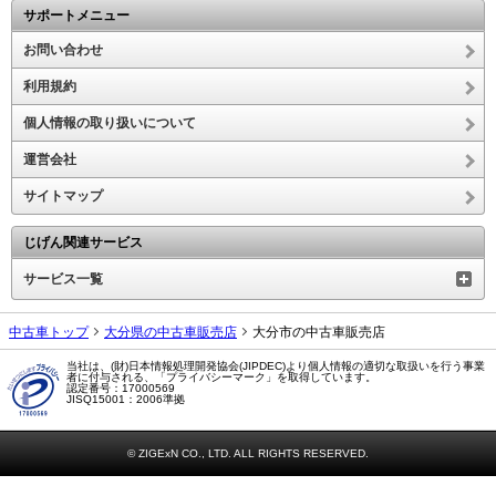
サポートメニュー
お問い合わせ
利用規約
個人情報の取り扱いについて
運営会社
サイトマップ
じげん関連サービス
サービス一覧
中古車トップ
大分県の中古車販売店
大分市の中古車販売店
当社は、(財)日本情報処理開発協会(JIPDEC)より個人情報の適切な取扱いを行う事業
者に付与される、「プライバシーマーク」を取得しています。
認定番号：17000569
JISQ15001：2006準拠
© ZIGExN CO., LTD. ALL RIGHTS RESERVED.