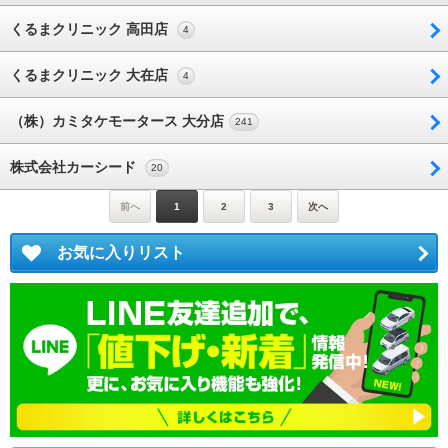
くるまクリニック 高田店
4
くるまクリニック 大在店
4
（株）カミタケモータース 大分店
241
株式会社カーシード
20
前へ
1
2
3
次へ
お気に入りリスト