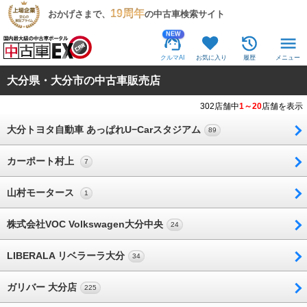
19周年
おかげさまで、
の中古車検索サイト
NEW
クルマAI
お気に入り
履歴
メニュー
大分県・大分市の中古車販売店
302店舗中
1～20
店舗を表示
大分トヨタ自動車 あっぱれU−Carスタジアム
89
カーポート村上
7
山村モータース
1
株式会社VOC Volkswagen大分中央
24
LIBERALA リベラーラ大分
34
ガリバー 大分店
225