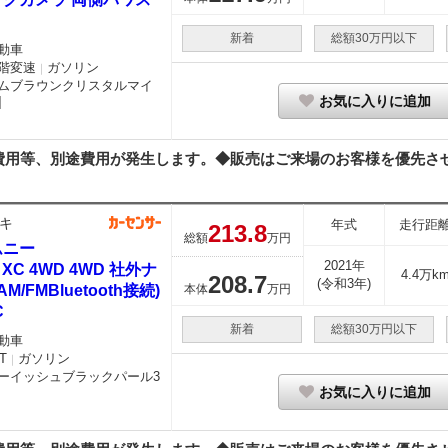
新着
総額30万円以下
動車
階変速
ガソリン
｜
ムブラウンクリスタルマイ
お気に入りに追加
用等、別途費用が発生します。◆販売はご来場のお客様を優先させて
キ
年式
走行距
213.
8
総額
万円
ムニー
2021年
0 XC 4WD 4WD 社外ナ
4.4万k
208.
7
(令和3年)
AM/FMBluetooth接続)
本体
万円
C
新着
総額30万円以下
動車
T
ガソリン
｜
ーイッシュブラックパール3
お気に入りに追加