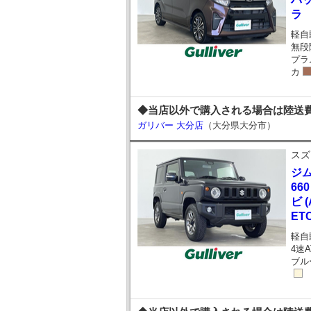
ラ
軽自
無段
プラ
カ
◆当店以外で購入される場合は陸送費
ガリバー 大分店
（大分県大分市）
スズ
ジ
66
ビ (
ET
軽自
4速A
ブル