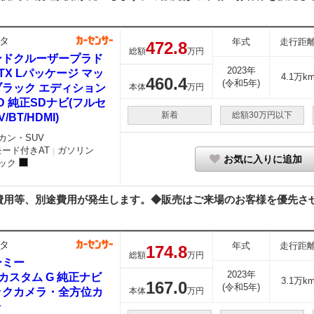
タ
年式
走行距
472.
8
総額
万円
ンドクルーザープラド
2023年
7 TX Lパッケージ マッ
4.1万k
460.
4
(令和5年)
ブラック エディション
本体
万円
D 純正SDナビ(フルセ
新着
総額30万円以下
/BT/HDMI)
カン・SUV
モード付きAT
ガソリン
｜
お気に入りに追加
ック
用等、別途費用が発生します。◆販売はご来場のお客様を優先させて
タ
年式
走行距
174.
8
総額
万円
ーミー
2023年
0 カスタム G 純正ナビ
3.1万k
167.
0
(令和5年)
ックカメラ・全方位カ
本体
万円
ラ