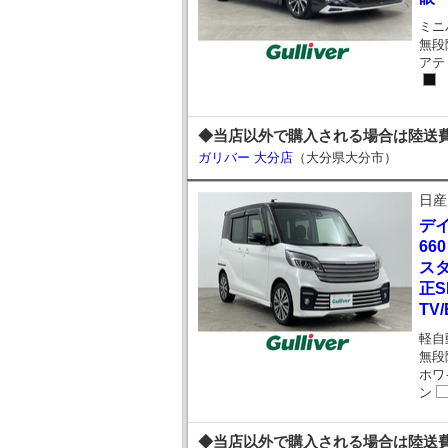
ミニ
無段
アテ
◆当店以外で購入される場合は陸送費
ガリバー 大分店
（大分県大分市）
日産
デ
66
スタ
正S
TV/
軽自
無段
ホワ
ン
◆当店以外で購入される場合は陸送費