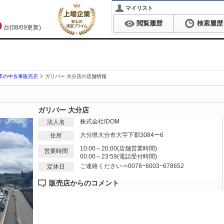
マイリスト
閲覧履歴
検索履歴
9
台(08/09更新)
市の中古車販売店
ガリバー 大分店の店舗情報
ガリバー 大分店
株式会社IDOM
法人名
大分県大分市大字下郡3084ー6
住所
10:00～20:00(店舗営業時間)
営業時間
00:00～23:59(電話受付時間)
ご連絡ください⇒0078−6003−678652
定休日
販売店からのコメント