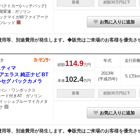
新着
総額30万円以下
パクトカー(ハッチバック)
階変速
ガソリン
｜
ックマイカM/ファイアーク
お気に入りに追加
ツレッド
用等、別途費用が発生します。◆販売はご来場のお客様を優先させて
タ
年式
走行距
114.
9
総額
万円
スティマ
2013年
4 アエラス 純正ナビ BT
5.1万k
102.
4
(平成25年)
ルセグ バックカメラ
本体
万円
バン・ワンボックス
新着
総額30万円以下
モード付きAT
ガソリン
｜
イッシュブルーマイカメタ
ク
お気に入りに追加
用等、別途費用が発生します。◆販売はご来場のお客様を優先させて