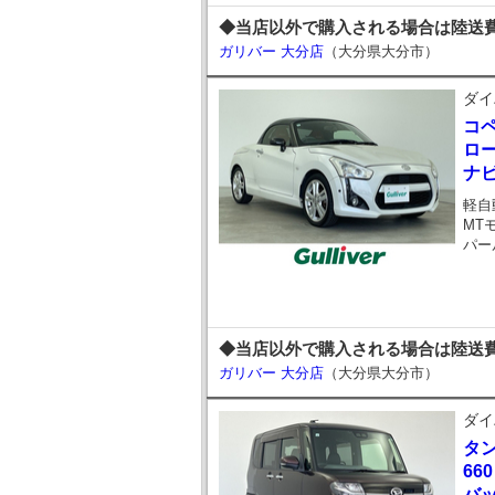
◆当店以外で購入される場合は陸送費
ガリバー 大分店
（大分県大分市）
ダイ
コ
ロー
ナ
軽自
MT
パー
◆当店以外で購入される場合は陸送費
ガリバー 大分店
（大分県大分市）
ダイ
タ
66
バ