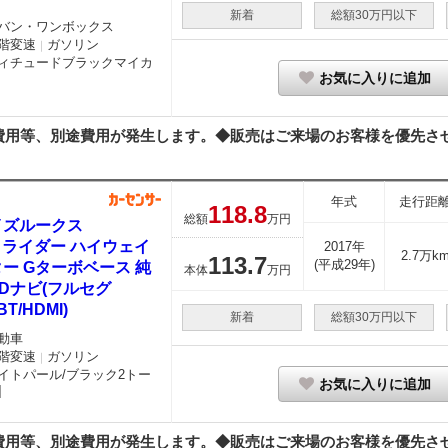
新着
総額30万円以下
バン・ワンボックス
階変速
ガソリン
｜
ィチュードブラックマイカ
お気に入りに追加
用等、別途費用が発生します。◆販売はご来場のお客様を優先させて
年式
走行距
118.
8
総額
万円
イズルークス
0 ライダー ハイウェイ
2017年
2.7万k
113.
7
(平成29年)
ー Gターボベース 純
本体
万円
Dナビ(フルセグ
BT/HDMI)
新着
総額30万円以下
動車
階変速
ガソリン
｜
イトパール/ブラック2トー
お気に入りに追加
用等、別途費用が発生します。◆販売はご来場のお客様を優先させて