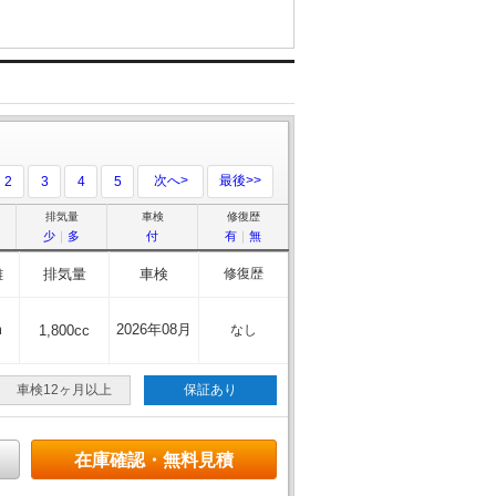
次へ>
最後>>
2
3
4
5
排気量
車検
修復歴
少
｜
多
付
有
｜
無
離
排気量
車検
修復歴
m
2026年08月
1,800cc
なし
車検12ヶ月以上
保証あり
在庫確認・無料見積