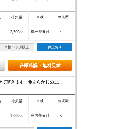
離
排気量
車検
修復歴
m
車検整備付
2,700cc
なし
車検12ヶ月以上
保証あり
在庫確認・無料見積
頂きます。◆あらかじめご...
離
排気量
車検
修復歴
m
車検整備付
1,000cc
なし