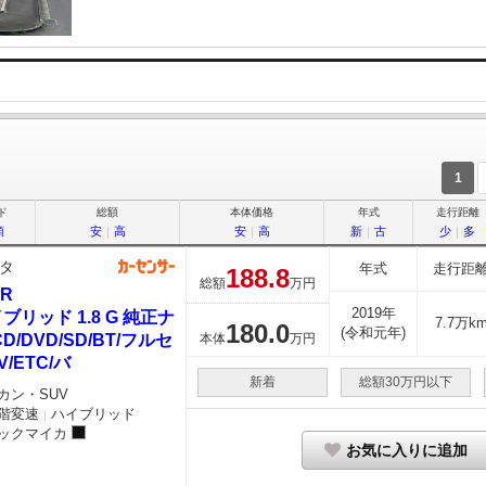
1
ド
総額
本体価格
年式
走行距離
順
安
｜
高
安
｜
高
新
｜
古
少
｜
多
タ
年式
走行距
188.
8
総額
万円
HR
2019年
ブリッド 1.8 G 純正ナ
7.7万k
180.
0
(令和元年)
CD/DVD/SD/BT/フルセ
本体
万円
V/ETC/バ
新着
総額30万円以下
カン・SUV
階変速
ハイブリッド
｜
ックマイカ
お気に入りに追加