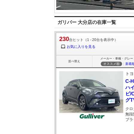
ガリバー 大分店の在庫一覧
230
台ヒット（1 - 20台を表示中）
お気に入りを見る
メーカー・車種・グレー
並べ替え
オススメ順
｜
新着
トヨ
C-
ハイ
ビ/
グT
クロ
無段
ブラ