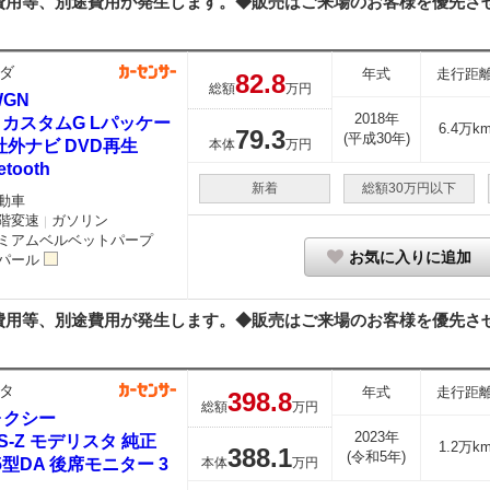
用等、別途費用が発生します。◆販売はご来場のお客様を優先させて
ダ
年式
走行距
82.
8
総額
万円
WGN
2018年
0 カスタムG Lパッケー
6.4万k
79.
3
(平成30年)
社外ナビ DVD再生
本体
万円
etooth
新着
総額30万円以下
動車
階変速
ガソリン
｜
ミアムベルベットパープ
お気に入りに追加
パール
用等、別途費用が発生します。◆販売はご来場のお客様を優先させて
タ
年式
走行距
398.
8
総額
万円
ォクシー
2023年
0 S-Z モデリスタ 純正
1.2万k
388.
1
(令和5年)
.5型DA 後席モニター 3
本体
万円