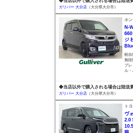
◆当店以外で購入される場合は陸送費
ガリバー 大分店
（大分県大分市）
ホン
N-
66
ジ 
Blu
軽自
無段
プレ
ル・
◆当店以外で購入される場合は陸送費
ガリバー 大分店
（大分県大分市）
トヨ
ヴ
2.
10
眼