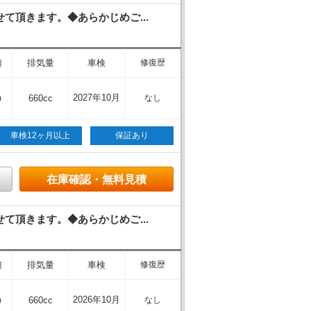
頂きます。◆あらかじめご...
離
排気量
車検
修復歴
m
2027年10月
660cc
なし
車検12ヶ月以上
保証あり
在庫確認・無料見積
頂きます。◆あらかじめご...
離
排気量
車検
修復歴
m
2026年10月
660cc
なし