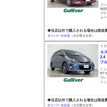
コン
無段
ブラ
ォー
◆当店以外で購入される場合は陸送費
ガリバー 大分店
（大分県大分市）
トヨ
エ
2.
フ
ミニ
MT
グレ
リッ
◆当店以外で購入される場合は陸送費
ガリバー 大分店
（大分県大分市）