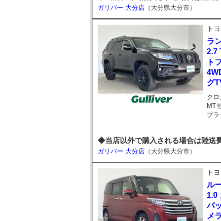
ガリバー 大分店
（大分県大分市）
トヨ
ラ
2.
ト
4W
グTV
クロ
MT
ブラ
◆当店以外で購入される場合は陸送費
ガリバー 大分店
（大分県大分市）
トヨ
ル
1.
バ
メ