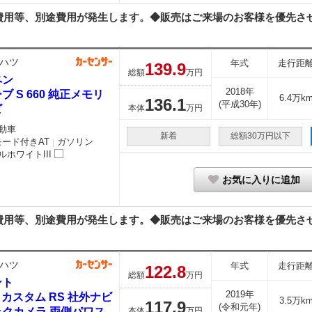
用等、別途費用が発生します。◆販売はご来場のお客様を優先させて
ハツ
年式
走行距
139.
9
総額
万円
ペン
2018年
ブ S 660 純正メモリ
6.4万k
136.
1
(平成30年)
ビ
本体
万円
動車
新着
総額30万円以下
モード付きAT
ガソリン
｜
ルホワイトIII
お気に入りに追加
用等、別途費用が発生します。◆販売はご来場のお客様を優先させて
ハツ
年式
走行距
122.
8
総額
万円
ント
2019年
0 カスタム RS 社外ナビ
3.5万k
117.
9
(令和元年)
ックカメラ 両側パワス
本体
万円