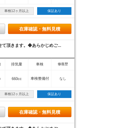
車検12ヶ月以上
保証あり
在庫確認・無料見積
頂きます。◆あらかじめご...
離
排気量
車検
修復歴
m
車検整備付
660cc
なし
車検12ヶ月以上
保証あり
在庫確認・無料見積