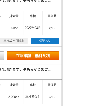
頂きます。◆あらかじめご...
離
排気量
車検
修復歴
m
2027年03月
660cc
なし
車検12ヶ月以上
保証あり
在庫確認・無料見積
頂きます。◆あらかじめご...
離
排気量
車検
修復歴
m
車検整備付
2,000cc
なし