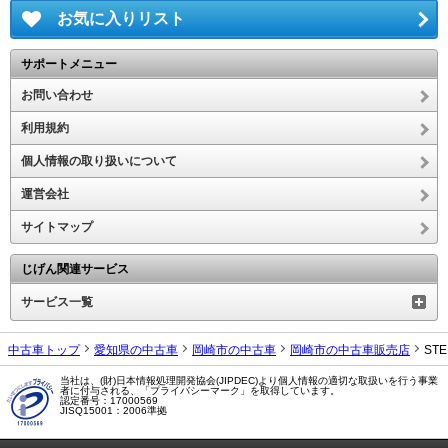
お気に入りリスト
サポートメニュー
お問い合わせ
利用規約
個人情報の取り扱いについて
運営会社
サイトマップ
じげん関連サービス
サービス一覧
中古車トップ
愛知県の中古車
岡崎市の中古車
岡崎市の中古車販売店
ST
当社は、(財)日本情報処理開発協会(JIPDEC)より個人情報の適切な取扱いを行う事業
者に付与される、「プライバシーマーク」を取得しています。
認定番号：17000569
JISQ15001：2006準拠