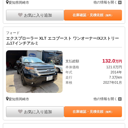
他の情報を開く
愛知県岡崎市
お気に入り追加
在庫確認・見積依頼
（無料）
フォード
エクスプローラー XLT エコブースト ワンオーナー/XJストリー
ム17インチアルミ
132.
0
支払総額
万円
本体価格
121.
0
万円
年式
2014年
走行
7.3万km
車検
2027年01月
他の情報を開く
愛知県岡崎市
お気に入り追加
在庫確認・見積依頼
（無料）