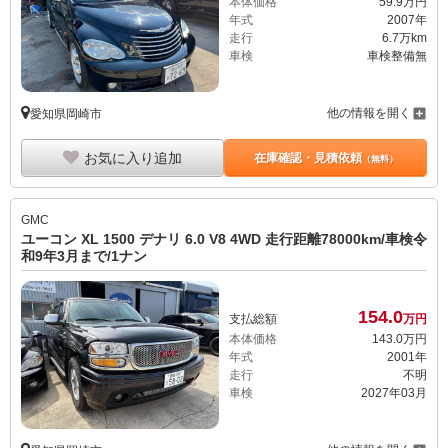
本体価格
59.
9
万円
年式
2007年
走行
6.7万km
車検
車検整備無
他の情報を開く
愛知県岡崎市
お気に入り追加
在庫確認・見積依頼
（無料）
GMC
ユーコン XL 1500 デナリ 6.0 V8 4WD 走行距離78000km/車検令
和9年3月まで/1ナン
154.
0
支払総額
万円
本体価格
143.
0
万円
年式
2001年
走行
不明
車検
2027年03月