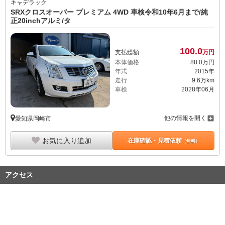
キャデラック
SRXクロスオーバー プレミアム 4WD 車検令和10年6月まで/純
正20inchアルミ/タ
100.
0
支払総額
万円
本体価格
88.
0
万円
年式
2015年
走行
9.6万km
車検
2028年06月
他の情報を開く
愛知県岡崎市
お気に入り追加
在庫確認・見積依頼
（無料）
アクセス