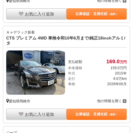
他の情報を開く
愛知県岡崎市
お気に入り追加
在庫確認・見積依頼
（無料）
キャデラック
新着
CTS プレミアム 4WD 車検令和10年6月まで/純正18inchアルミ/
タ
169.
0
支払総額
万円
本体価格
159.
0
万円
年式
2015年
走行
8.6万km
車検
2028年06月
他の情報を開く
愛知県岡崎市
お気に入り追加
在庫確認・見積依頼
（無料）
ジープ