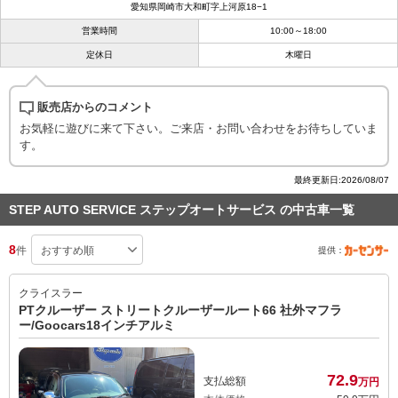
愛知県岡崎市大和町字上河原18−1
営業時間
10:00～18:00
定休日
木曜日
販売店からのコメント
お気軽に遊びに来て下さい。ご来店・お問い合わせをお待ちしていま
す。
最終更新日:2026/08/07
STEP AUTO SERVICE ステップオートサービス の中古車一覧
8
件
提供：
クライスラー
PTクルーザー ストリートクルーザールート66 社外マフラ
ー/Goocars18インチアルミ
72.
9
支払総額
万円