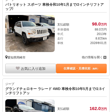
パトリオット スポーツ 車検令和10年1月まで/2インチリフトア
ップ/
98.
0
支払総額
万円
本体価格
88.
0
万円
年式
2013年
走行
8.8万km
車検
2028年01月
他の情報を開く
愛知県岡崎市
お気に入り追加
在庫確認・見積依頼
（無料）
ジープ
グランドチェロキー ラレード 4WD 車検令和10年5月まで/2.5イ
ンチリフトアッ
162.
0
支払総額
万円