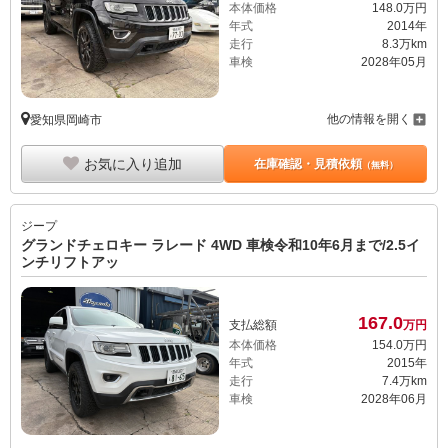
本体価格
148.
0
万円
年式
2014年
走行
8.3万km
車検
2028年05月
他の情報を開く
愛知県岡崎市
お気に入り追加
在庫確認・見積依頼
（無料）
ジープ
グランドチェロキー ラレード 4WD 車検令和10年6月まで/2.5イ
ンチリフトアッ
167.
0
支払総額
万円
本体価格
154.
0
万円
年式
2015年
走行
7.4万km
車検
2028年06月