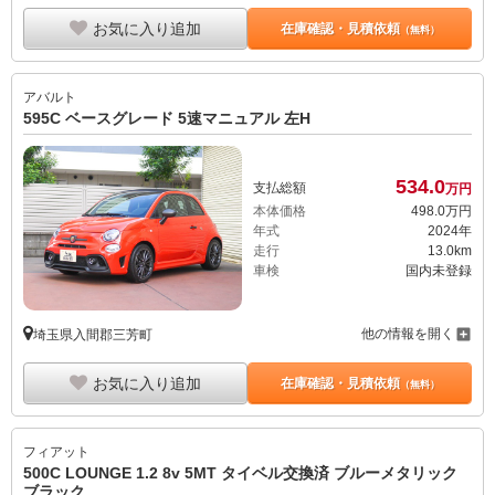
お気に入り追加
在庫確認・見積依頼
（無料）
アバルト
595C ベースグレード 5速マニュアル 左H
534.
0
支払総額
万円
本体価格
498.
0
万円
年式
2024年
走行
13.0km
車検
国内未登録
他の情報を開く
埼玉県入間郡三芳町
お気に入り追加
在庫確認・見積依頼
（無料）
フィアット
500C LOUNGE 1.2 8v 5MT タイベル交換済 ブルーメタリック
ブラック