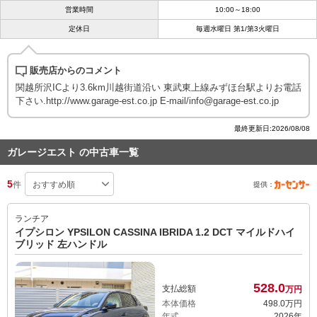
営業時間
10:00～18:00
定休日
毎週水曜日 第1/第3火曜日
販売店からのコメント
関越所沢ICより3.6km川越街道沿い 東武東上線みずほ台駅よりお電話
下さい.http://www.garage-est.co.jp E-mail/info@garage-est.co.jp
最終更新日:2026/08/08
ガレージエスト の中古車一覧
5
件
提供：
ランチア
イプシロン YPSILON CASSINA IBRIDA 1.2 DCT マイルドハイ
ブリッド 左ハンドル
528.
0
支払総額
万円
本体価格
498.
0
万円
年式
2026年