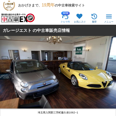
19周年
おかげさまで、
の中古車検索サイト
NEW
クルマAI
お気に入り
履歴
メニュー
ガレージエスト の中古車販売店情報
埼玉県入間郡三芳町藤久保1062−1