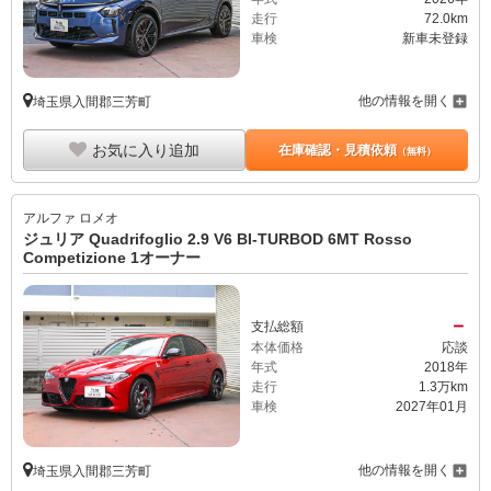
走行
72.0km
車検
新車未登録
他の情報を開く
埼玉県入間郡三芳町
お気に入り追加
在庫確認・見積依頼
（無料）
アルファ ロメオ
ジュリア Quadrifoglio 2.9 V6 BI-TURBOD 6MT Rosso
Competizione 1オーナー
－
支払総額
本体価格
応談
年式
2018年
走行
1.3万km
車検
2027年01月
他の情報を開く
埼玉県入間郡三芳町