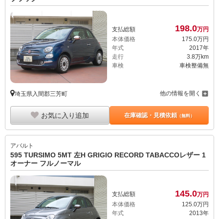
198.
0
支払総額
万円
本体価格
175.
0
万円
年式
2017年
走行
3.8万km
車検
車検整備無
他の情報を開く
埼玉県入間郡三芳町
お気に入り追加
在庫確認・見積依頼
（無料）
アバルト
595 TURSIMO 5MT 左H GRIGIO RECORD TABACCOレザー 1
オーナー フルノーマル
145.
0
支払総額
万円
本体価格
125.
0
万円
年式
2013年