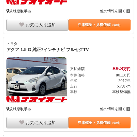
他の情報を開く
茨城県取手市
お気に入り追加
在庫確認・見積依頼
（無料）
トヨタ
アクア 1.5 G 純正7インチナビ フルセグTV
89.
8
支払総額
万円
本体価格
80.
1
万円
年式
2012年
走行
5.7万km
車検
車検整備無
他の情報を開く
茨城県取手市
お気に入り追加
在庫確認・見積依頼
（無料）