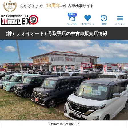
19周年
おかげさまで、
の中古車検索サイト
NEW
クルマAI
お気に入り
履歴
メニュー
（株）ナオイオート 6号取手店の中古車販売店情報
茨城県取手市桑原680−1