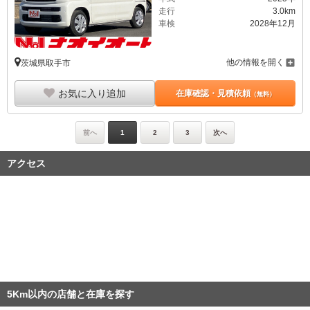
走行
3.0km
車検
2028年12月
他の情報を開く
茨城県取手市
お気に入り追加
在庫確認・見積依頼
（無料）
前へ
1
2
3
次へ
アクセス
5Km以内の店舗と在庫を探す