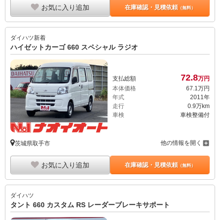
お気に入り追加
在庫確認・見積依頼
（無料）
ダイハツ
新着
ハイゼットカーゴ 660 スペシャル ラジオ
72.
8
支払総額
万円
本体価格
67.
1
万円
年式
2011年
走行
0.9万km
車検
車検整備付
他の情報を開く
茨城県取手市
お気に入り追加
在庫確認・見積依頼
（無料）
ダイハツ
タント 660 カスタム RS レーダーブレーキサポート