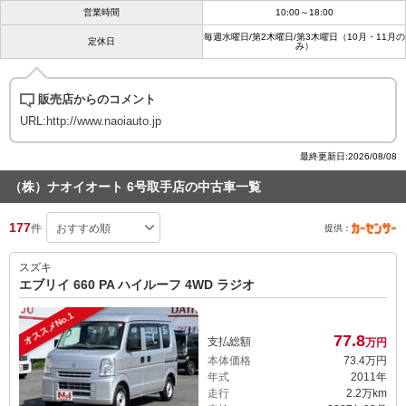
営業時間
10:00～18:00
毎週水曜日/第2木曜日/第3木曜日（10月・11月の
定休日
み）
販売店からのコメント
URL:http://www.naoiauto.jp
最終更新日:2026/08/08
（株）ナオイオート 6号取手店の中古車一覧
177
件
提供：
スズキ
エブリイ 660 PA ハイルーフ 4WD ラジオ
オススメNo.1
77.
8
支払総額
万円
本体価格
73.
4
万円
年式
2011年
走行
2.2万km