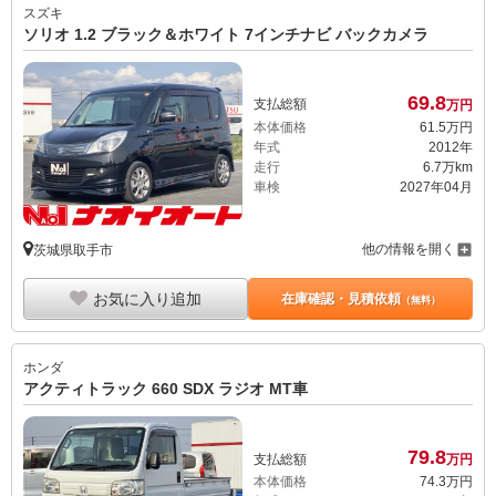
スズキ
ソリオ 1.2 ブラック＆ホワイト 7インチナビ バックカメラ
69.
8
支払総額
万円
本体価格
61.
5
万円
年式
2012年
走行
6.7万km
車検
2027年04月
他の情報を開く
茨城県取手市
お気に入り追加
在庫確認・見積依頼
（無料）
ホンダ
アクティトラック 660 SDX ラジオ MT車
79.
8
支払総額
万円
本体価格
74.
3
万円