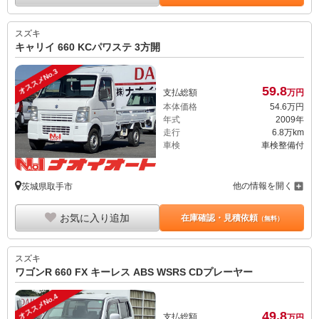
スズキ
キャリイ 660 KCパワステ 3方開
オススメNo.3
59.
8
支払総額
万円
本体価格
54.
6
万円
年式
2009年
走行
6.8万km
車検
車検整備付
他の情報を開く
茨城県取手市
お気に入り追加
在庫確認・見積依頼
（無料）
スズキ
ワゴンR 660 FX キーレス ABS WSRS CDプレーヤー
オススメNo.4
49.
8
支払総額
万円