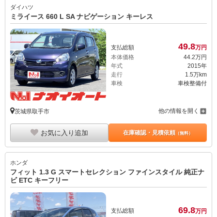
ダイハツ
ミライース 660 L SA ナビゲーション キーレス
49.
8
支払総額
万円
本体価格
44.
2
万円
年式
2015年
走行
1.5万km
車検
車検整備付
他の情報を開く
茨城県取手市
お気に入り追加
在庫確認・見積依頼
（無料）
ホンダ
フィット 1.3 G スマートセレクション ファインスタイル 純正ナ
ビ ETC キーフリー
69.
8
支払総額
万円