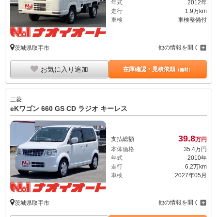
年式
2012年
走行
1.9万km
車検
車検整備付
他の情報を開く
茨城県取手市
お気に入り追加
在庫確認・見積依頼
（無料）
三菱
eKワゴン 660 GS CD ラジオ キーレス
39.
8
支払総額
万円
本体価格
35.
4
万円
年式
2010年
走行
6.2万km
車検
2027年05月
他の情報を開く
茨城県取手市