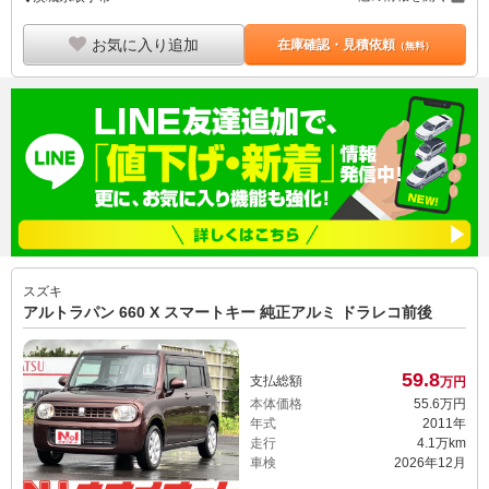
お気に入り追加
在庫確認・見積依頼
（無料）
スズキ
アルトラパン 660 X スマートキー 純正アルミ ドラレコ前後
59.
8
支払総額
万円
本体価格
55.
6
万円
年式
2011年
走行
4.1万km
車検
2026年12月