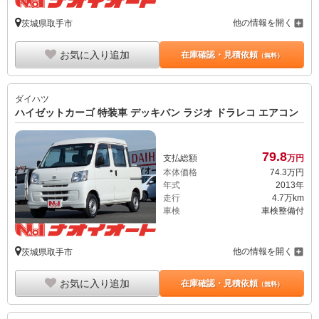
他の情報を開く
茨城県取手市
お気に入り追加
在庫確認・見積依頼
（無料）
ダイハツ
ハイゼットカーゴ 特装車 デッキバン ラジオ ドラレコ エアコン
79.
8
支払総額
万円
本体価格
74.
3
万円
年式
2013年
走行
4.7万km
車検
車検整備付
他の情報を開く
茨城県取手市
お気に入り追加
在庫確認・見積依頼
（無料）