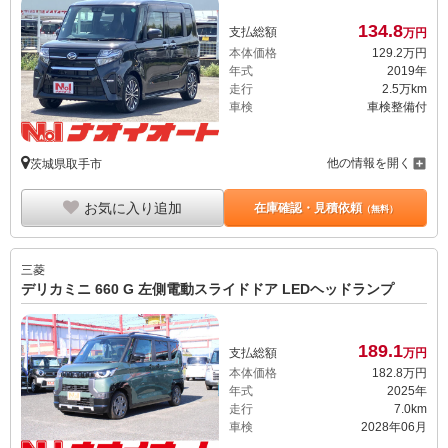
134.
8
支払総額
万円
本体価格
129.
2
万円
年式
2019年
走行
2.5万km
車検
車検整備付
他の情報を開く
茨城県取手市
お気に入り追加
在庫確認・見積依頼
（無料）
三菱
デリカミニ 660 G 左側電動スライドドア LEDヘッドランプ
189.
1
支払総額
万円
本体価格
182.
8
万円
年式
2025年
走行
7.0km
車検
2028年06月