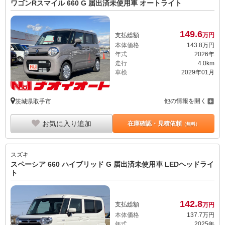
ワゴンRスマイル 660 G 届出済未使用車 オートライト
149.
6
支払総額
万円
本体価格
143.
8
万円
年式
2026年
走行
4.0km
車検
2029年01月
他の情報を開く
茨城県取手市
お気に入り追加
在庫確認・見積依頼
（無料）
スズキ
スペーシア 660 ハイブリッド G 届出済未使用車 LEDヘッドライ
ト
142.
8
支払総額
万円
本体価格
137.
7
万円
年式
2025年