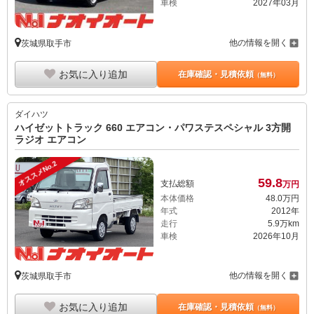
車検
2027年03月
他の情報を開く
茨城県取手市
お気に入り追加
在庫確認・見積依頼
（無料）
ダイハツ
ハイゼットトラック 660 エアコン・パワステスペシャル 3方開
ラジオ エアコン
オススメNo.2
59.
8
支払総額
万円
本体価格
48.
0
万円
年式
2012年
走行
5.9万km
車検
2026年10月
他の情報を開く
茨城県取手市
お気に入り追加
在庫確認・見積依頼
（無料）