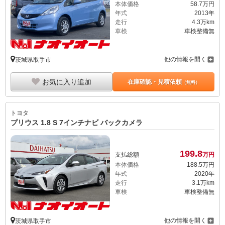
本体価格
58.
7
万円
年式
2013年
走行
4.3万km
車検
車検整備無
他の情報を開く
茨城県取手市
お気に入り追加
在庫確認・見積依頼
（無料）
トヨタ
プリウス 1.8 S 7インチナビ バックカメラ
199.
8
支払総額
万円
本体価格
188.
5
万円
年式
2020年
走行
3.1万km
車検
車検整備無
他の情報を開く
茨城県取手市