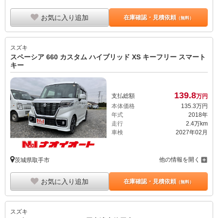
お気に入り追加
在庫確認・見積依頼
（無料）
スズキ
スペーシア 660 カスタム ハイブリッド XS キーフリー スマート
キー
139.
8
支払総額
万円
本体価格
135.
3
万円
年式
2018年
走行
2.4万km
車検
2027年02月
他の情報を開く
茨城県取手市
お気に入り追加
在庫確認・見積依頼
（無料）
スズキ