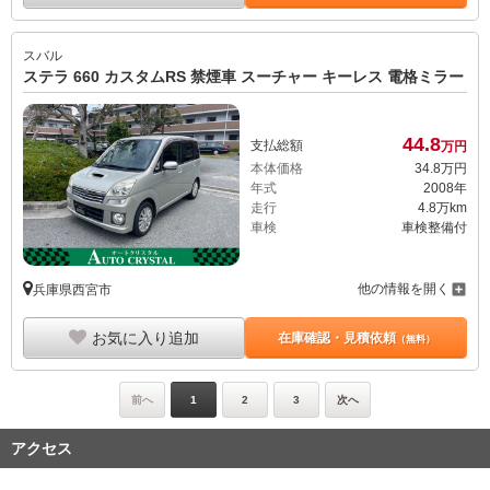
スバル
ステラ 660 カスタムRS 禁煙車 スーチャー キーレス 電格ミラー
44.
8
支払総額
万円
本体価格
34.
8
万円
年式
2008年
走行
4.8万km
車検
車検整備付
他の情報を開く
兵庫県西宮市
お気に入り追加
在庫確認・見積依頼
（無料）
前へ
1
2
3
次へ
アクセス