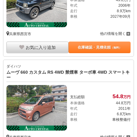
年式
2006年
走行
8.9万km
車検
2027年09月
他の情報を開く
兵庫県西宮市
お気に入り追加
在庫確認・見積依頼
（無料）
ダイハツ
ムーヴ 660 カスタム RS 4WD 禁煙車 ターボ車 4WD スマートキ
ー
54.
8
支払総額
万円
本体価格
44.
8
万円
年式
2011年
走行
6.8万km
車検
車検整備付
他の情報を開く