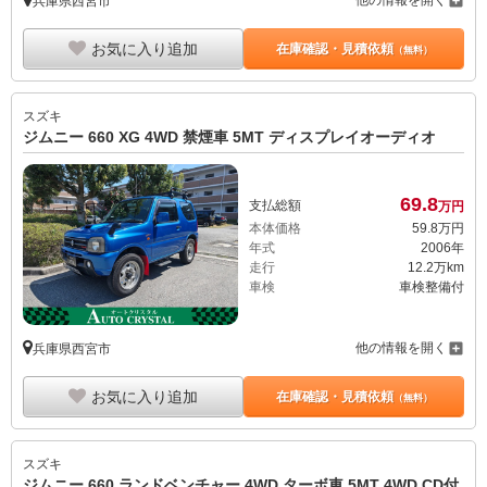
兵庫県西宮市
お気に入り追加
在庫確認・見積依頼
（無料）
スズキ
ジムニー 660 XG 4WD 禁煙車 5MT ディスプレイオーディオ
69.
8
支払総額
万円
本体価格
59.
8
万円
年式
2006年
走行
12.2万km
車検
車検整備付
他の情報を開く
兵庫県西宮市
お気に入り追加
在庫確認・見積依頼
（無料）
スズキ
ジムニー 660 ランドベンチャー 4WD ターボ車 5MT 4WD CD付