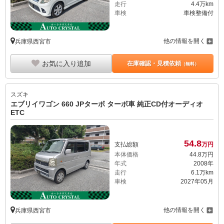
走行
4.4万km
車検
車検整備付
他の情報を開く
兵庫県西宮市
お気に入り追加
在庫確認・見積依頼
（無料）
スズキ
エブリイワゴン 660 JPターボ ターボ車 純正CD付オーディオ
ETC
54.
8
支払総額
万円
本体価格
44.
8
万円
年式
2008年
走行
6.1万km
車検
2027年05月
他の情報を開く
兵庫県西宮市