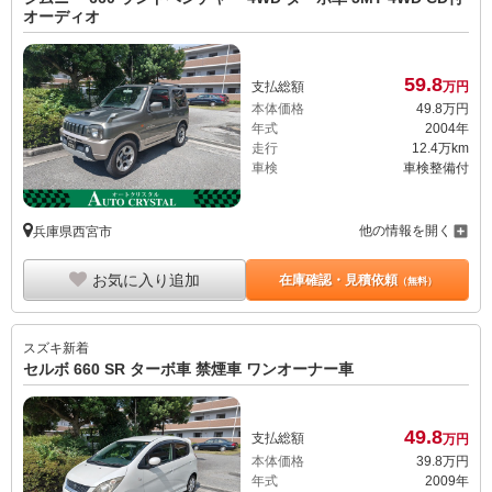
オーディオ
59.
8
支払総額
万円
本体価格
49.
8
万円
年式
2004年
走行
12.4万km
車検
車検整備付
他の情報を開く
兵庫県西宮市
お気に入り追加
在庫確認・見積依頼
（無料）
スズキ
新着
セルボ 660 SR ターボ車 禁煙車 ワンオーナー車
49.
8
支払総額
万円
本体価格
39.
8
万円
年式
2009年