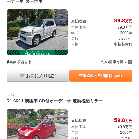
ーナー車 ターボ車
39.
8
支払総額
万円
本体価格
29.
8
万円
年式
2003年
走行
5.2万km
車検
車検整備付
他の情報を開く
兵庫県西宮市
お気に入り追加
在庫確認・見積依頼
（無料）
スバル
R1 660 i 禁煙車 CD付オーディオ 電動格納ミラー
59.
8
支払総額
万円
本体価格
49.
8
万円
年式
2006年
走行
2.5万km