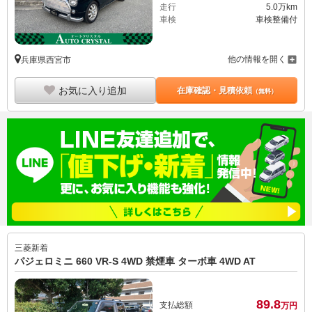
走行
5.0万km
車検
車検整備付
他の情報を開く
兵庫県西宮市
お気に入り追加
在庫確認・見積依頼
（無料）
三菱
新着
パジェロミニ 660 VR-S 4WD 禁煙車 ターボ車 4WD AT
89.
8
支払総額
万円