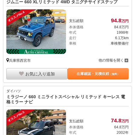
ジムニー 660 XLリミテッド 4WD タニグチサイドステップ
オススメNo.4
94.
8
支払総額
万円
本体価格
84.
8
万円
年式
1998年
走行
6.1万km
車検
車検整備付
他の情報を開く
兵庫県西宮市
お気に入り追加
在庫確認・見積依頼
（無料）
ダイハツ
ミラジーノ 660 ミニライトスペシャル リミテッド キーレス 電
格ミラー ナビ
オススメNo.5
74.
8
支払総額
万円
本体価格
64.
8
万円
年式
2002年