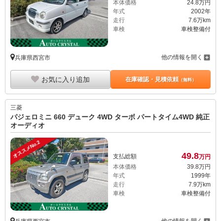
本体価格
24.
8
万円
年式
2002年
走行
7.6万km
車検
車検整備付
他の情報を開く
兵庫県西宮市
お気に入り追加
在庫確認・見積依頼
（無料）
三菱
パジェロミニ 660 デューク 4WD ターボ パートタイム4WD 純正
オーディオ
オススメNo.2
49.
8
支払総額
万円
本体価格
39.
8
万円
年式
1999年
走行
7.9万km
車検
車検整備付