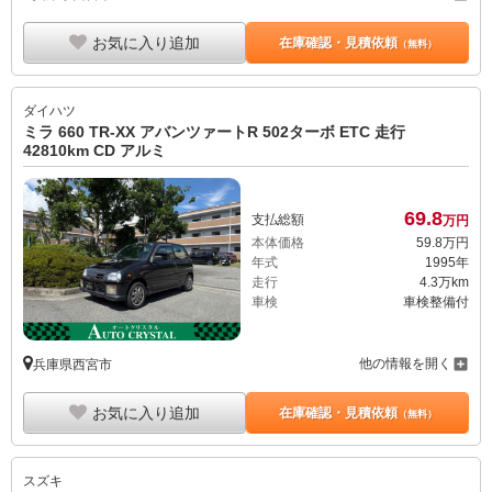
お気に入り追加
在庫確認・見積依頼
（無料）
ダイハツ
ミラ 660 TR-XX アバンツァートR 502ターボ ETC 走行
42810km CD アルミ
69.
8
支払総額
万円
本体価格
59.
8
万円
年式
1995年
走行
4.3万km
車検
車検整備付
他の情報を開く
兵庫県西宮市
お気に入り追加
在庫確認・見積依頼
（無料）
スズキ