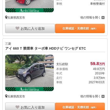
車検
車検整備付
他の情報を開く
兵庫県西宮市
お気に入り追加
在庫確認・見積依頼
（無料）
三菱
アイ 660 T 禁煙車 ターボ車 HDDナビ ワンセグ ETC
59.
8
支払総額
万円
本体価格
49.
8
万円
年式
2010年
走行
3.9万km
車検
2027年03月
他の情報を開く
兵庫県西宮市
お気に入り追加
在庫確認・見積依頼
（無料）