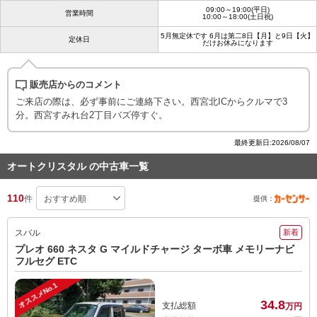
09:00～19:00(平日)
営業時間
10:00～18:00(土日祝)
5月無定休です 6月は第二8日【月】と9日【火】
定休日
だけお休みになります
販売店からのコメント
ご来店の際は、必ず事前にご連絡下さい。西宮北ICからクルマで3
分。西宮すみれ台2丁目バズ停すぐ。
最終更新日:2026/08/07
オートクリスタル の中古車一覧
110
件
提供：
スバル
新着
プレオ 660 ネスタ G マイルドチャージ ターボ車 メモリーナビ
フルセグ ETC
オススメNo.1
34.
8
支払総額
万円