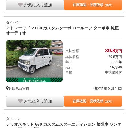
お気に入り追加
在庫確認・見積依頼
（無料）
ダイハツ
アトレーワゴン 660 カスタムターボ ロールーフ ターボ車 純正
オーディオ
39.
8
支払総額
万円
本体価格
29.
8
万円
年式
2003年
走行
7.6万km
車検
車検整備付
他の情報を開く
兵庫県西宮市
お気に入り追加
在庫確認・見積依頼
（無料）
ダイハツ
テリオスキッド 660 カスタムスターエディション 禁煙車 ワンオ