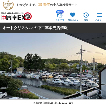
19周年
おかげさまで、
の中古車検索サイト
NEW
クルマAI
お気に入り
履歴
メニュー
オートクリスタル の中古車販売店情報
兵庫県西宮市山口町上山口1313−116