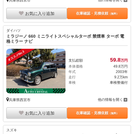
他の情報を開く
兵庫県西宮市
お気に入り追加
在庫確認・見積依頼
（無料）
ダイハツ
ミラジーノ 660 ミニライトスペシャルターボ 禁煙車 ターボ 電
格ミラー ナビ
オススメNo.3
59.
8
支払総額
万円
本体価格
49.
8
万円
年式
2003年
走行
9.2万km
車検
車検整備付
他の情報を開く
兵庫県西宮市
お気に入り追加
在庫確認・見積依頼
（無料）
スズキ