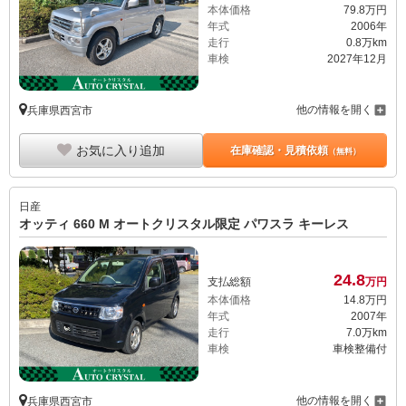
本体価格
79.
8
万円
年式
2006年
走行
0.8万km
車検
2027年12月
他の情報を開く
兵庫県西宮市
お気に入り追加
在庫確認・見積依頼
（無料）
日産
オッティ 660 M オートクリスタル限定 パワスラ キーレス
24.
8
支払総額
万円
本体価格
14.
8
万円
年式
2007年
走行
7.0万km
車検
車検整備付
他の情報を開く
兵庫県西宮市