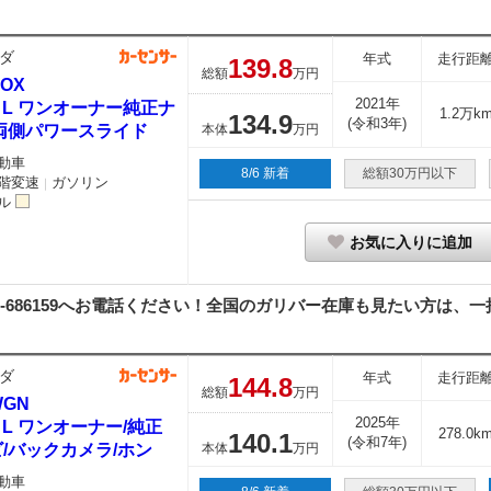
ダ
年式
走行距
139.
8
総額
万円
BOX
2021年
0 L ワンオーナー純正ナ
1.2万k
134.
9
(令和3年)
/両側パワースライド
本体
万円
動車
8/6 新着
総額30万円以下
階変速
ガソリン
｜
ル
お気に入りに追加
02-686159へお電話ください！全国のガリバー在庫も見たい方は、一括
ダ
年式
走行距
144.
8
総額
万円
WGN
2025年
0 L ワンオーナー/純正
278.0k
140.
1
(令和7年)
/バックカメラ/ホン
本体
万円
動車