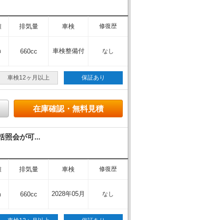
離
排気量
車検
修復歴
m
車検整備付
660cc
なし
車検12ヶ月以上
保証あり
在庫確認・無料見積
照会が可...
離
排気量
車検
修復歴
2028年05月
m
660cc
なし