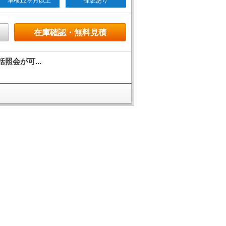
車検12ヶ月以上
保証あり
在庫確認・無料見積
照会が可...