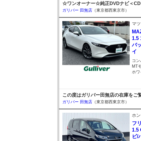
☆ワンオーナー☆純正DVDナビ＜CD
ガリバー 田無店
（東京都西東京市）
マツ
MA
1.
バッ
イ
コン
MT
ホワ
この度はガリバー田無店の在庫をご
ガリバー 田無店
（東京都西東京市）
ホン
フ
1.
ビ/