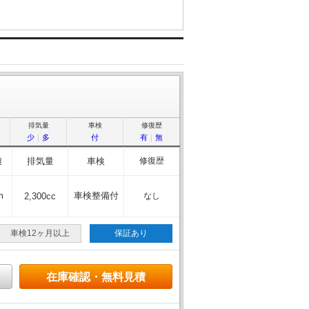
排気量
車検
修復歴
少
｜
多
付
有
｜
無
離
排気量
車検
修復歴
m
車検整備付
2,300cc
なし
車検12ヶ月以上
保証あり
在庫確認・無料見積