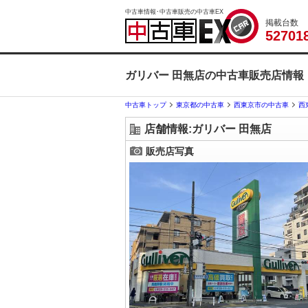
中古車情報･中古車販売の中古車EX
掲載台数
5
2
7
0
1
ガリバー 田無店の中古車販売店情報
中古車トップ
東京都の中古車
西東京市の中古車
西
店舗情報:ガリバー 田無店
販売店写真