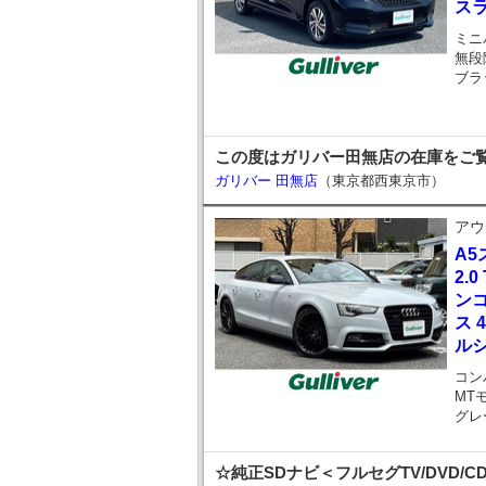
スラ
ミニ
無段
ブラ
この度はガリバー田無店の在庫をご
ガリバー 田無店
（東京都西東京市）
アウ
A
2.
ン
ス 
ル
コン
MT
グレ
☆純正SDナビ＜フルセグTV/DVD/CD