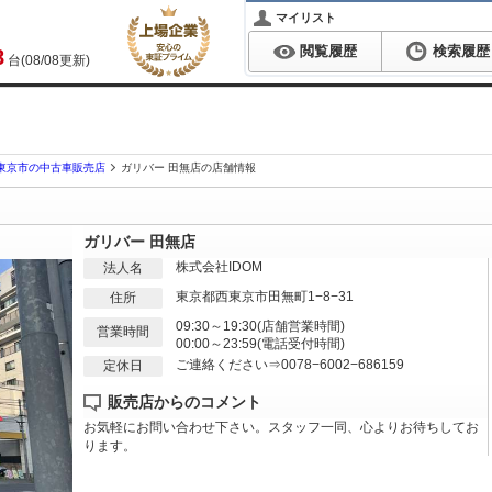
マイリスト
閲覧履歴
検索履歴
8
台(08/08更新)
東京市の中古車販売店
ガリバー 田無店の店舗情報
ガリバー 田無店
株式会社IDOM
法人名
東京都西東京市田無町1−8−31
住所
09:30～19:30(店舗営業時間)
営業時間
00:00～23:59(電話受付時間)
ご連絡ください⇒0078−6002−686159
定休日
販売店からのコメント
お気軽にお問い合わせ下さい。スタッフ一同、心よりお待ちしてお
ります。