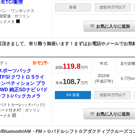
/ETC/衝突
新着
総額30万円以下
バン・ワンボックス
階変速
ガソリン
｜
ックメタ
お気に入りに追加
覧頂きまして、有り難う御座います！まずはお電話やメールでお気
ディ
年式
走行距
119.
8
総額
万円
5スポーツバック
2015年
0 TFSI クワトロ Sライ
6.7万k
108.
7
(平成27年)
コンペティション プラ
本体
万円
4WD 純正SDナビ /パド
8/4 新着
総額30万円以下
シフト/バックカメラ
パクトカー(ハッチバック)
モード付きAT
ガソリン
｜
お気に入りに追加
ーメタ
/Bluetooth/AM・FM＞☆パドルシフト☆アダクティブクルーズコン