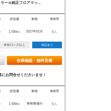
ー☆純正フロアマッ...
離
排気量
車検
修復歴
m
2027年02月
1,500cc
なし
車検12ヶ月以上
保証あり
在庫確認・無料見積
軽にお問合せくださいませ！
離
排気量
車検
修復歴
m
車検整備付
1,500cc
なし