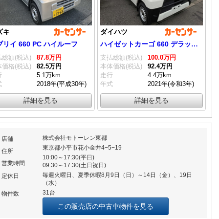
ズキ
ダイハツ
リイ 660 PC ハイルーフ
ハイゼットカーゴ 660 デラックス SAIII ハイルーフ
総額(税込)
87.
8
万円
支払総額(税込)
100.
0
万円
価格(税込)
82.
5
万円
本体価格(税込)
92.
4
万円
行
5.1万km
走行
4.4万km
式
2018年(平成30年)
年式
2021年(令和3年)
詳細を見る
詳細を見る
株式会社モトーレン東都
店舗
東京都小平市花小金井4−5−19
住所
10:00～17:30(平日)
営業時間
09:30～17:30(土日祝日)
毎週火曜日、夏季休暇8月9日（日）～14日（金）、19日
定休日
（水）
31台
物件数
この販売店の中古車物件を見る