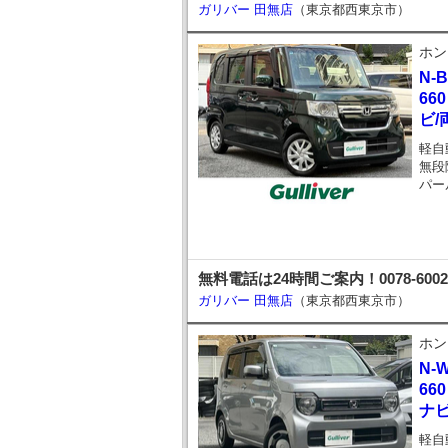
ガリバー 田無店
（東京都西東京市）
ホン
N-
66
ビ
軽自
無段
パー
無料電話は24時間ご案内！0078-60
ガリバー 田無店
（東京都西東京市）
ホン
N-
66
ナビ
軽自