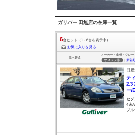
ガリバー 田無店の在庫一覧
6
台ヒット（1 - 6台を表示中）
お気に入りを見る
メーカー・車種・グレー
並べ替え
オススメ順
｜
新着
日産
テ
2.
ー/
セダ
4速A
ブル