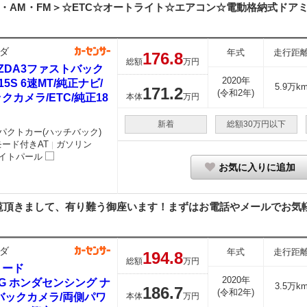
・AM・FM＞☆ETC☆オートライト☆エアコン☆電動格納式ドアミラ
ダ
年式
走行距
176.
8
総額
万円
ZDA3ファストバック
2020年
5 15S 6速MT/純正ナビ/
5.9万k
171.
2
(令和2年)
クカメラ/ETC/純正18
本体
万円
新着
総額30万円以下
パクトカー(ハッチバック)
モード付きAT
ガソリン
｜
イトパール
お気に入りに追加
覧頂きまして、有り難う御座います！まずはお電話やメールでお気
ダ
年式
走行距
194.
8
総額
万円
リード
2020年
5 G ホンダセンシング ナ
3.5万k
186.
7
(令和2年)
バックカメラ/両側パワ
本体
万円