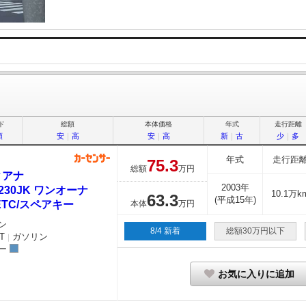
ド
総額
本体価格
年式
走行距離
順
安
｜
高
安
｜
高
新
｜
古
少
｜
多
年式
走行距
75.
3
総額
万円
ィアナ
2003年
3 230JK ワンオーナ
10.1万k
63.
3
(平成15年)
ETC/スペアキー
本体
万円
ン
8/4 新着
総額30万円以下
T
ガソリン
｜
ー
お気に入りに追加