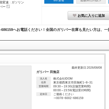
8/6 新着
総額30万円以下
階変速
ガソリン
｜
バー
お気に入りに追加
02-686159へお電話ください！全国のガリバー在庫も見たい方は、一括
最終更新日:2026/08/08
ガリバー 田無店
株式会社IDOM
法人名
東京都西東京市田無町1−8−31
住所
09:30～19:30(店舗営業時間)
営業時間
00:00～23:59(電話受付時間)
ご連絡ください
定休日
⇒0078−6002−686159