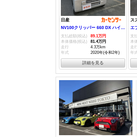
日産
ス
NV100クリッパー 660 DX ハイルーフ 5AGS車
エブ
支払総額(税込)
89.
1
万円
支払
本体価格(税込)
81.
4
万円
本体
走行
4.3万km
走
年式
2020年(令和2年)
年
詳細を見る