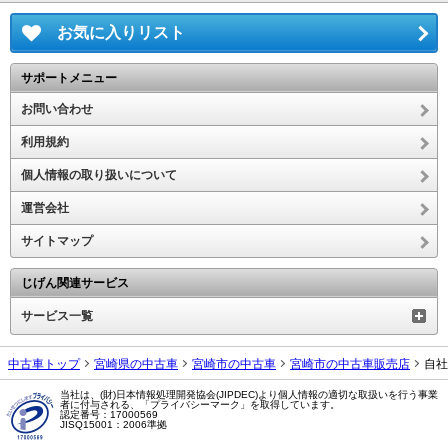
お気に入りリスト
サポートメニュー
お問い合わせ
利用規約
個人情報の取り扱いについて
運営会社
サイトマップ
じげん関連サービス
サービス一覧
中古車トップ
宮崎県の中古車
宮崎市の中古車
宮崎市の中古車販売店
自社
当社は、(財)日本情報処理開発協会(JIPDEC)より個人情報の適切な取扱いを行う事業
者に付与される、「プライバシーマーク」を取得しています。
認定番号：17000569
JISQ15001：2006準拠