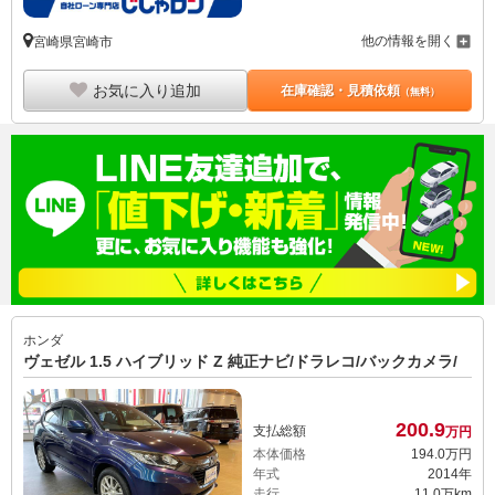
他の情報を開く
宮崎県宮崎市
お気に入り追加
在庫確認・見積依頼
（無料）
ホンダ
ヴェゼル 1.5 ハイブリッド Z 純正ナビ/ドラレコ/バックカメラ/
200.
9
支払総額
万円
本体価格
194.
0
万円
年式
2014年
走行
11.0万km