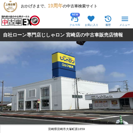
19周年
おかげさまで、
の中古車検索サイト
NEW
クルマAI
お気に入り
履歴
メニュー
自社ローン専門店じしゃロン 宮崎店の中古車販売店情報
宮崎県宮崎市大塚町原1659