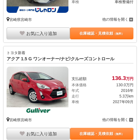
車検
車検整備付
他の情報を開く
宮崎県宮崎市
お気に入り追加
在庫確認・見積依頼
（無料）
トヨタ
新着
アクア 1.5 G ワンオーナー/ナビ/クルーズコントロール
136.
3
支払総額
万円
本体価格
130.
0
万円
年式
2016年
走行
5.3万km
車検
2027年09月
他の情報を開く
宮崎県宮崎市
お気に入り追加
在庫確認・見積依頼
（無料）