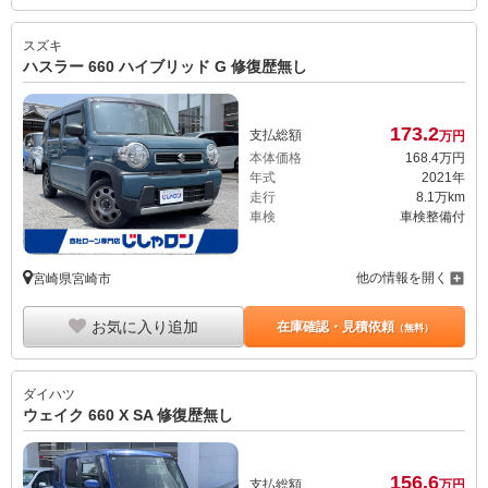
スズキ
ハスラー 660 ハイブリッド G 修復歴無し
173.
2
支払総額
万円
本体価格
168.
4
万円
年式
2021年
走行
8.1万km
車検
車検整備付
他の情報を開く
宮崎県宮崎市
お気に入り追加
在庫確認・見積依頼
（無料）
ダイハツ
ウェイク 660 X SA 修復歴無し
156.
6
支払総額
万円