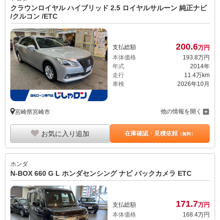
クラウンロイヤル ハイブリッド 2.5 ロイヤルサルーン 純正ナビ
/クルコン /ETC
200.
6
支払総額
万円
本体価格
193.
8
万円
年式
2014年
走行
11.4万km
車検
2026年10月
他の情報を開く
宮崎県宮崎市
お気に入り追加
在庫確認・見積依頼
（無料）
ホンダ
N-BOX 660 G L ホンダセンシング ナビ バックカメラ ETC
171.
7
支払総額
万円
本体価格
168.
4
万円