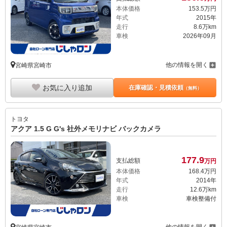
本体価格
153.
5
万円
年式
2015年
走行
8.6万km
車検
2026年09月
他の情報を開く
宮崎県宮崎市
お気に入り追加
在庫確認・見積依頼
（無料）
トヨタ
アクア 1.5 G G's 社外メモリナビ バックカメラ
177.
9
支払総額
万円
本体価格
168.
4
万円
年式
2014年
走行
12.6万km
車検
車検整備付