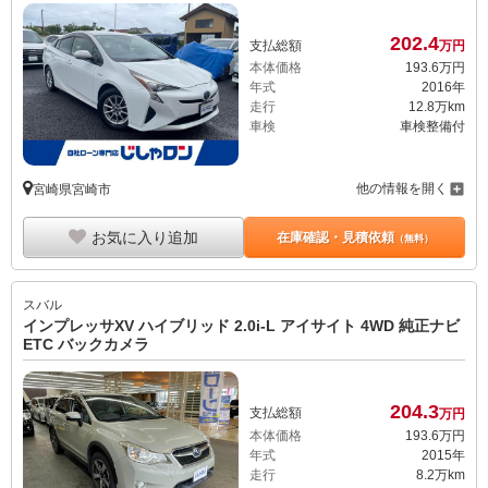
202.
4
支払総額
万円
本体価格
193.
6
万円
年式
2016年
走行
12.8万km
車検
車検整備付
他の情報を開く
宮崎県宮崎市
お気に入り追加
在庫確認・見積依頼
（無料）
スバル
インプレッサXV ハイブリッド 2.0i-L アイサイト 4WD 純正ナビ
ETC バックカメラ
204.
3
支払総額
万円
本体価格
193.
6
万円
年式
2015年
走行
8.2万km