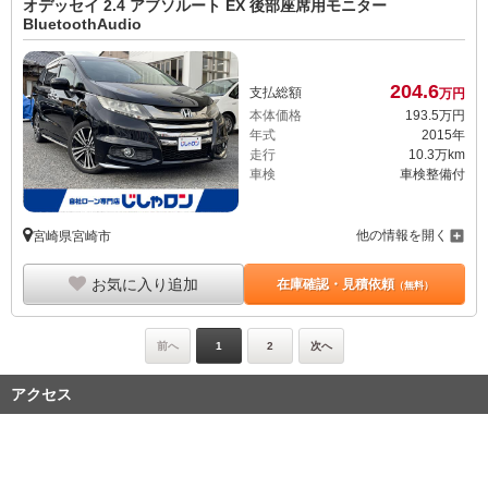
オデッセイ 2.4 アブソルート EX 後部座席用モニター
BluetoothAudio
204.
6
支払総額
万円
本体価格
193.
5
万円
年式
2015年
走行
10.3万km
車検
車検整備付
他の情報を開く
宮崎県宮崎市
お気に入り追加
在庫確認・見積依頼
（無料）
前へ
1
2
次へ
アクセス