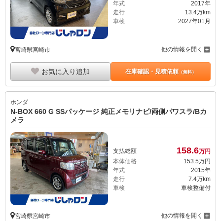
年式
2017年
走行
13.4万km
車検
2027年01月
他の情報を開く
宮崎県宮崎市
お気に入り追加
在庫確認・見積依頼
（無料）
ホンダ
N-BOX 660 G SSパッケージ 純正メモリナビ/両側パワスラ/Bカ
メラ
158.
6
支払総額
万円
本体価格
153.
5
万円
年式
2015年
走行
7.4万km
車検
車検整備付
他の情報を開く
宮崎県宮崎市