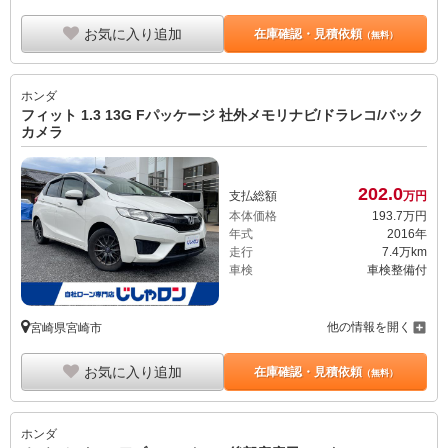
お気に入り追加
在庫確認・見積依頼
（無料）
ホンダ
フィット 1.3 13G Fパッケージ 社外メモリナビ/ドラレコ/バック
カメラ
202.
0
支払総額
万円
本体価格
193.
7
万円
年式
2016年
走行
7.4万km
車検
車検整備付
他の情報を開く
宮崎県宮崎市
お気に入り追加
在庫確認・見積依頼
（無料）
ホンダ