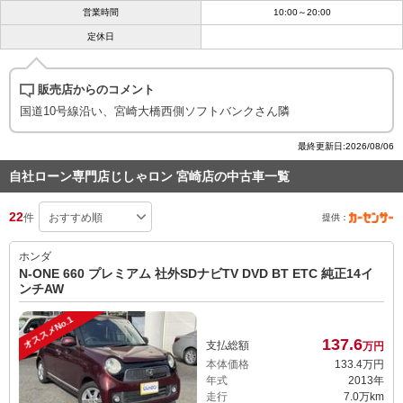
営業時間
10:00～20:00
定休日
販売店からのコメント
国道10号線沿い、宮崎大橋西側ソフトバンクさん隣
最終更新日:2026/08/06
自社ローン専門店じしゃロン 宮崎店の中古車一覧
22
件
提供：
ホンダ
N-ONE 660 プレミアム 社外SDナビTV DVD BT ETC 純正14イ
ンチAW
オススメNo.1
137.
6
支払総額
万円
本体価格
133.
4
万円
年式
2013年
走行
7.0万km