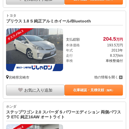
トヨタ
プリウス 1.8 S 純正アルミホイール/Bluetooth
オススメNo.3
204.
5
支払総額
万円
本体価格
193.
5
万円
年式
2013年
走行
8.3万km
車検
車検整備付
他の情報を開く
宮崎県宮崎市
お気に入り追加
在庫確認・見積依頼
（無料）
ホンダ
ステップワゴン 2.0 スパーダ S パワーエディション 両側パワス
ラ ETC 純正16AW オートライト