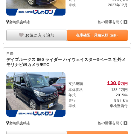
車検
2027年12月
他の情報を開く
宮崎県宮崎市
お気に入り追加
在庫確認・見積依頼
（無料）
日産
デイズルークス 660 ライダー ハイウェイスターXベース 社外メ
モリナビ/Bカメラ/ETC
138.
6
支払総額
万円
本体価格
133.
4
万円
年式
2015年
走行
9.8万km
車検
車検整備付
他の情報を開く
宮崎県宮崎市