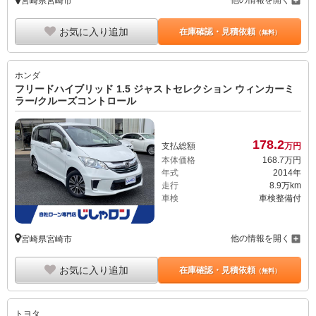
他の情報を開く
宮崎県宮崎市
お気に入り追加
在庫確認・見積依頼
（無料）
ホンダ
フリードハイブリッド 1.5 ジャストセレクション ウィンカーミ
ラー/クルーズコントロール
178.
2
支払総額
万円
本体価格
168.
7
万円
年式
2014年
走行
8.9万km
車検
車検整備付
他の情報を開く
宮崎県宮崎市
お気に入り追加
在庫確認・見積依頼
（無料）
トヨタ