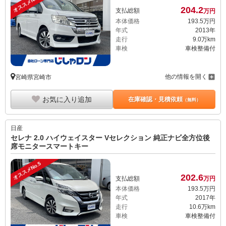
オススメNo.4
204.
2
支払総額
万円
本体価格
193.
5
万円
年式
2013年
走行
9.0万km
車検
車検整備付
他の情報を開く
宮崎県宮崎市
お気に入り追加
在庫確認・見積依頼
（無料）
日産
セレナ 2.0 ハイウェイスター Vセレクション 純正ナビ全方位後
席モニタースマートキー
オススメNo.5
202.
6
支払総額
万円
本体価格
193.
5
万円
年式
2017年
走行
10.6万km
車検
車検整備付