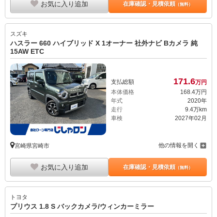
お気に入り追加
在庫確認・見積依頼
（無料）
スズキ
ハスラー 660 ハイブリッド X 1オーナー 社外ナビ Bカメラ 純
15AW ETC
171.
6
支払総額
万円
本体価格
168.
4
万円
年式
2020年
走行
9.4万km
車検
2027年02月
他の情報を開く
宮崎県宮崎市
お気に入り追加
在庫確認・見積依頼
（無料）
トヨタ
プリウス 1.8 S バックカメラ/ウィンカーミラー