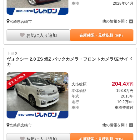
車検
2028年04月
他の情報を開く
宮崎県宮崎市
お気に入り追加
在庫確認・見積依頼
（無料）
トヨタ
ヴォクシー 2.0 ZS 煌Z バックカメラ・フロントカメラ/左サイド
カ
オススメNo.2
204.
4
支払総額
万円
本体価格
193.
8
万円
年式
2013年
走行
10.2万km
車検
車検整備付
他の情報を開く
宮崎県宮崎市
お気に入り追加
在庫確認・見積依頼
（無料）