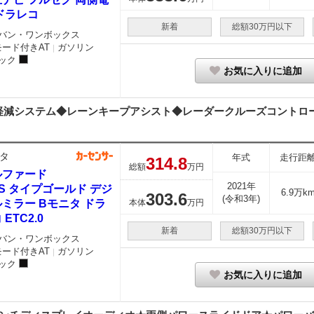
ドラレコ
新着
総額30万円以下
バン・ワンボックス
モード付きAT
ガソリン
｜
ック
お気に入りに追加
減システム◆レーンキープアシスト◆レーダークルーズコントロール
タ
年式
走行距
314.
8
総額
万円
ルファード
2021年
5 S タイプゴールド デジ
6.9万k
303.
6
(令和3年)
ミラー Bモニタ ドラ
本体
万円
 ETC2.0
新着
総額30万円以下
バン・ワンボックス
モード付きAT
ガソリン
｜
ック
お気に入りに追加