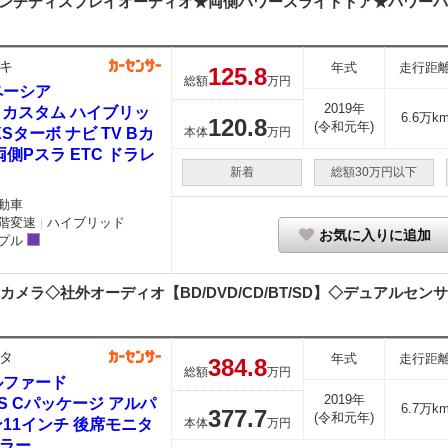
ンチディスプレイオーディオ★両側パワースライドドア★パワーバック
キ
年式
走行距
125.
8
総額
万円
ペーシア
2019年
0 カスタム ハイブリッ
6.6万k
120.
8
(令和元年)
XSターボ ナビ TV Bカ
本体
万円
両側Pスラ ETC ドラレ
新着
総額30万円以下
動車
階変速
ハイブリッド
｜
お気に入りに追加
プル
メラ◇社外オーディオ【BD/DVD/CD/BT/SD】◇デュアルセンサ
タ
年式
走行距
384.
8
総額
万円
ルファード
2019年
5 S Cパッケージ アルパ
6.7万k
377.
7
(令和元年)
11インチ 後席モニタ
本体
万円
ミラー