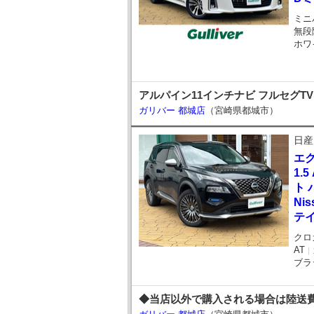
ミニ
無段
ホワ
アルパイン11インチナビ フルセグTV
ガリバー 都城店
（宮崎県都城市）
日産
エ
1.
ト 
Ni
テ
クロ
AT
｜
ブラ
◆当店以外で購入される場合は陸送費