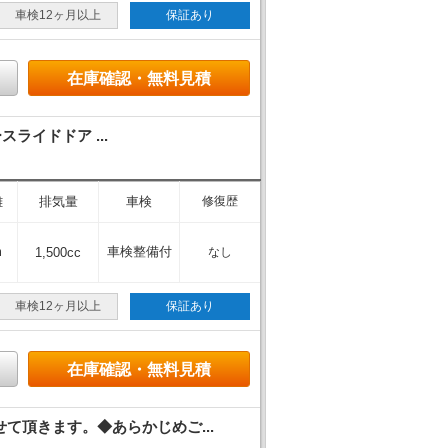
車検12ヶ月以上
保証あり
在庫確認・無料見積
ライドドア ...
離
排気量
車検
修復歴
m
車検整備付
1,500cc
なし
車検12ヶ月以上
保証あり
在庫確認・無料見積
頂きます。◆あらかじめご...