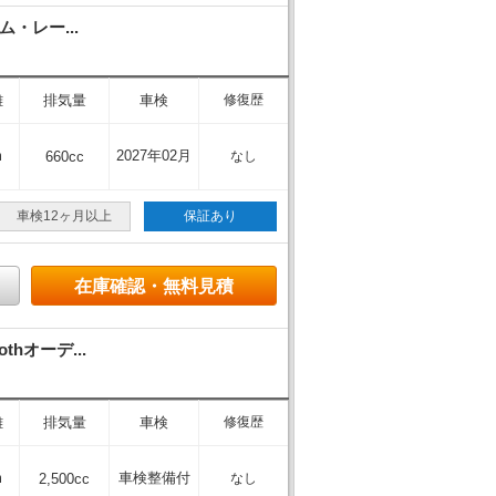
・レー...
離
排気量
車検
修復歴
m
2027年02月
660cc
なし
車検12ヶ月以上
保証あり
在庫確認・無料見積
hオーデ...
離
排気量
車検
修復歴
m
車検整備付
2,500cc
なし