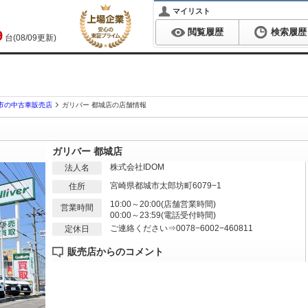
マイリスト
閲覧履歴
検索履歴
9
台(08/09更新)
市の中古車販売店
ガリバー 都城店の店舗情報
ガリバー 都城店
株式会社IDOM
法人名
宮崎県都城市太郎坊町6079−1
住所
10:00～20:00(店舗営業時間)
営業時間
00:00～23:59(電話受付時間)
ご連絡ください⇒0078−6002−460811
定休日
販売店からのコメント