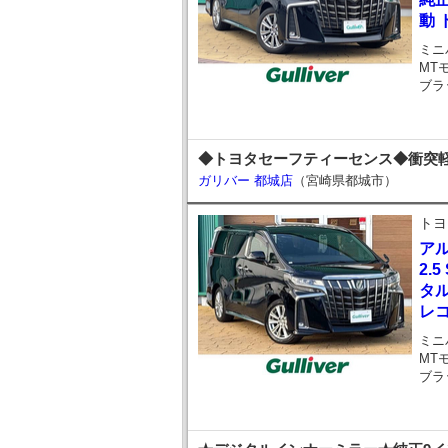
動 
ミニ
MT
ブラ
◆トヨタセーフティーセンス◆衝突軽
ガリバー 都城店
（宮崎県都城市）
トヨ
ア
2.
タル
レコ
ミニ
MT
ブラ