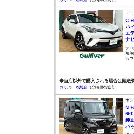
ガリバー 都城店
（宮崎県都城市）
トヨ
C-
ハイ
エ
ナビ
クロ
無段
ホワ
◆当店以外で購入される場合は陸送費
ガリバー 都城店
（宮崎県都城市）
ホン
N-
66
純
バ