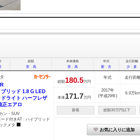
ド
総額
本体価格
年式
走行距離
順
安
｜
高
安
｜
高
新
｜
古
少
｜
多
タ
年式
走行距
180.
5
総額
万円
HR
2017年
ブリッド 1.8 G LED
6.0万k
171.
7
(平成29年)
ッドライト ハーフレザ
本体
万円
純正エアロ
新着
総額30万円以下
カン・SUV
モード付きAT
ハイブリッド
｜
ックメタ
お気に入りに追加