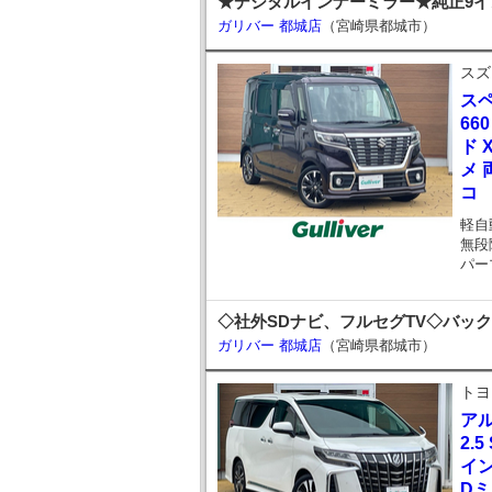
★デジタルインナーミラー★純正9イ
ガリバー 都城店
（宮崎県都城市）
スズ
ス
66
ド 
メ 
コ
軽自
無段
パー
◇社外SDナビ、フルセグTV◇バックカ
ガリバー 都城店
（宮崎県都城市）
トヨ
ア
2.
イン
D