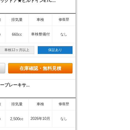
ドア★ビルトインETC...
離
排気量
車検
修復歴
m
車検整備付
660cc
なし
車検12ヶ月以上
保証あり
在庫確認・無料見積
ーブレーキサ...
離
排気量
車検
修復歴
m
2026年10月
2,500cc
なし