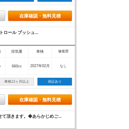
在庫確認・無料見積
ロール プッシュ...
離
排気量
車検
修復歴
m
2027年02月
660cc
なし
車検12ヶ月以上
保証あり
在庫確認・無料見積
頂きます。◆あらかじめご...