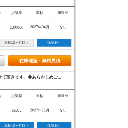
離
排気量
車検
修復歴
m
2027年04月
1,800cc
なし
車検12ヶ月以上
保証あり
在庫確認・無料見積
頂きます。◆あらかじめご...
離
排気量
車検
修復歴
m
2027年11月
660cc
なし
車検12ヶ月以上
保証あり