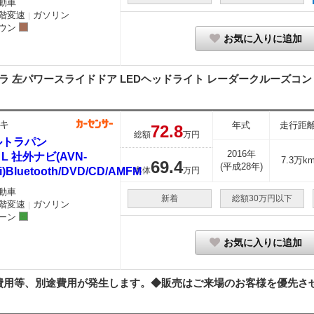
動車
階変速
ガソリン
｜
ウン
お気に入りに追加
ラ 左パワースライドドア LEDヘッドライト レーダークルーズコント
キ
年式
走行距
72.
8
総額
万円
ルトラパン
2016年
0 L 社外ナビ(AVN-
7.3万k
69.
4
(平成28年)
i)Bluetooth/DVD/CD/AMFM
本体
万円
動車
新着
総額30万円以下
階変速
ガソリン
｜
ーン
お気に入りに追加
用等、別途費用が発生します。◆販売はご来場のお客様を優先させて