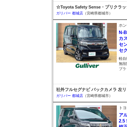
☆Toyota Safety Sense
ガリバー 都城店
（宮崎県都城市）
ホン
N-
カス
セン
セ
軽自
無段
ブラ
社外フルセグナビ バックカメラ 左リアパ
ガリバー 都城店
（宮崎県都城市）
トヨ
ア
2.
純正