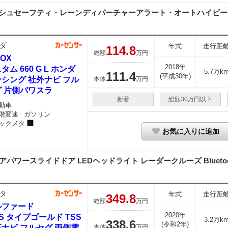
・プリクラッシュセーフティ・レーンディパーチャーアラート・オートハイビーム
ダ
年式
走行距
114.
8
総額
万円
BOX
2018年
タム 660 G L ホンダ
5.7万k
111.
4
(平成30年)
シング 社外ナビ フル
本体
万円
グ 片側パワスラ
新着
総額30万円以下
動車
階変速
ガソリン
｜
ックメタ
お気に入りに追加
ワースライドドア LEDヘッドライト レーダークルーズ Bluetoot
タ
年式
走行距
349.
8
総額
万円
ルファード
2020年
5 S タイプゴールド TSS
3.2万k
338.
6
(令和2年)
ナビ フルセグ 両側電
本体
万円