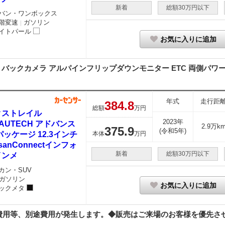
新着
総額30万円以下
バン・ワンボックス
階変速
ガソリン
｜
イトパール
お気に入りに追加
 バックカメラ アルパインフリップダウンモニター ETC 両側パワース
年式
走行距
384.
8
総額
万円
クストレイル
2023年
5 AUTECH アドバンス
2.9万k
375.
9
(令和5年)
パッケージ 12.3インチ
本体
万円
ssanConnectインフォ
新着
総額30万円以下
インメ
カン・SUV
ガソリン
お気に入りに追加
ックメタ
用等、別途費用が発生します。◆販売はご来場のお客様を優先させて