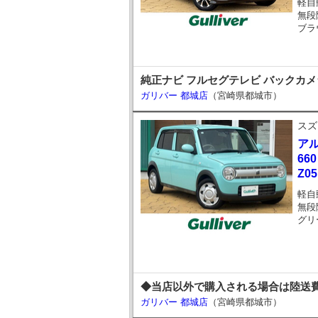
軽自
無段
ブラ
純正ナビ フルセグテレビ バックカメ
ガリバー 都城店
（宮崎県都城市）
スズ
ア
66
Z05
軽自
無段
グリ
◆当店以外で購入される場合は陸送費
ガリバー 都城店
（宮崎県都城市）