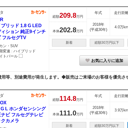
タ
年式
走行距
209.
8
総額
万円
HR
2018年
ブリッド 1.8 G LED
4.0万k
202.
8
(平成30年)
ディション 純正9インチ
本体
万円
 フルセグTV
新着
総額30万円以下
カン・SUV
階変速
ハイブリッド
｜
イトパール
お気に入りに追加
用等、別途費用が発生します。◆販売はご来場のお客様を優先させて
ダ
年式
走行距
114.
8
総額
万円
BOX
2018年
0 G L ホンダセンシング
3.9万k
111.
0
(平成30年)
正ナビ フルセグテレビ
本体
万円
ックカメラ
新着
総額30万円以下