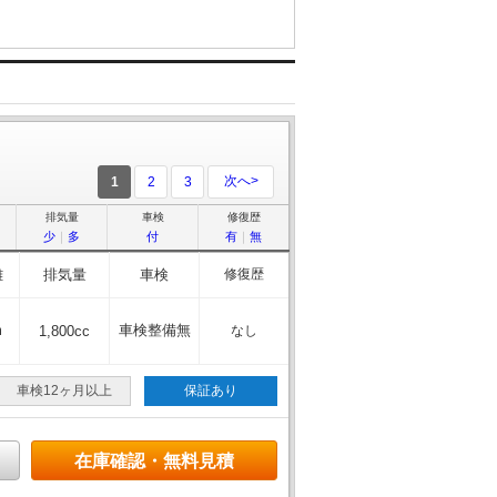
次へ>
1
2
3
排気量
車検
修復歴
少
｜
多
付
有
｜
無
離
排気量
車検
修復歴
m
車検整備無
1,800cc
なし
車検12ヶ月以上
保証あり
在庫確認・無料見積