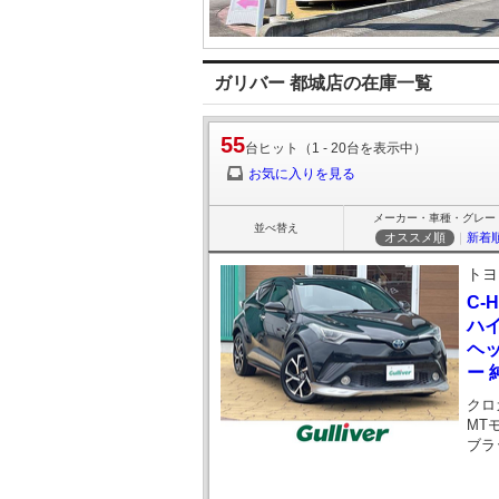
ガリバー 都城店の在庫一覧
55
台ヒット（1 - 20台を表示中）
お気に入りを見る
メーカー・車種・グレー
並べ替え
オススメ順
｜
新着
トヨ
C-
ハイ
ヘ
ー 
クロ
MT
ブラ