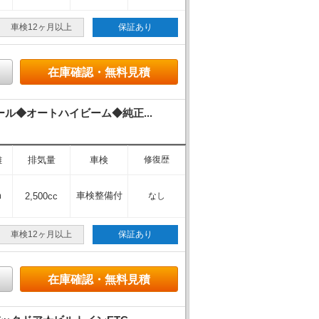
車検12ヶ月以上
保証あり
在庫確認・無料見積
◆オートハイビーム◆純正...
離
排気量
車検
修復歴
m
車検整備付
2,500cc
なし
車検12ヶ月以上
保証あり
在庫確認・無料見積