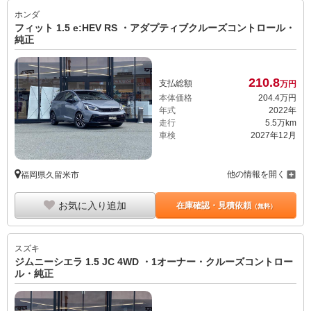
ホンダ
フィット 1.5 e:HEV RS ・アダプティブクルーズコントロール・
純正
210.
8
支払総額
万円
本体価格
204.
4
万円
年式
2022年
走行
5.5万km
車検
2027年12月
他の情報を開く
福岡県久留米市
お気に入り追加
在庫確認・見積依頼
（無料）
スズキ
ジムニーシエラ 1.5 JC 4WD ・1オーナー・クルーズコントロー
ル・純正