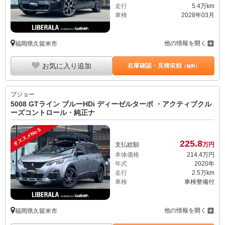
走行
5.4万km
車検
2028年03月
他の情報を開く
福岡県久留米市
お気に入り追加
在庫確認・見積依頼
（無料）
プジョー
5008 GTライン ブルーHDi ディーゼルターボ ・アクティブクル
ーズコントロール・純正ナ
オススメNo.5
225.
8
支払総額
万円
本体価格
214.
4
万円
年式
2020年
走行
2.5万km
車検
車検整備付
他の情報を開く
福岡県久留米市