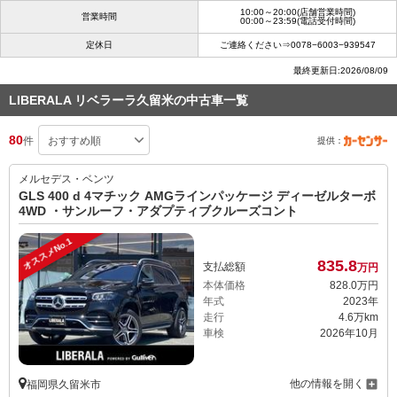
10:00～20:00(店舗営業時間)
営業時間
00:00～23:59(電話受付時間)
定休日
ご連絡ください⇒0078−6003−939547
最終更新日:2026/08/09
LIBERALA リベラーラ久留米の中古車一覧
80
件
提供：
メルセデス・ベンツ
GLS 400 d 4マチック AMGラインパッケージ ディーゼルターボ
4WD ・サンルーフ・アダプティブクルーズコント
オススメNo.1
835.
8
支払総額
万円
本体価格
828.
0
万円
年式
2023年
走行
4.6万km
車検
2026年10月
他の情報を開く
福岡県久留米市