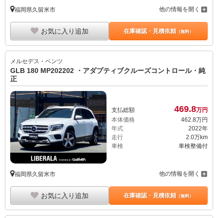
他の情報を開く
福岡県久留米市
お気に入り追加
在庫確認・見積依頼
（無料）
メルセデス・ベンツ
GLB 180 MP202202 ・アダプティブクルーズコントロール・純
正
469.
8
支払総額
万円
本体価格
462.
8
万円
年式
2022年
走行
2.0万km
車検
車検整備付
他の情報を開く
福岡県久留米市
お気に入り追加
在庫確認・見積依頼
（無料）