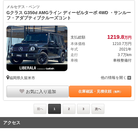
メルセデス・ベンツ
Gクラス G350d AMGライン ディーゼルターボ 4WD ・サンルー
フ・アダプティブクルーズコント
1219.
8
支払総額
万円
本体価格
1210.
7
万円
年式
2021年
走行
3.7万km
車検
車検整備付
他の情報を開く
福岡県久留米市
お気に入り追加
在庫確認・見積依頼
（無料）
前へ
1
2
3
次へ
アクセス