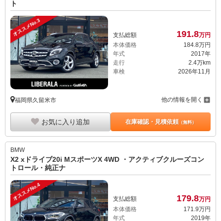
ト
オススメNo.3
191.
8
支払総額
万円
本体価格
184.
8
万円
年式
2017年
走行
2.4万km
車検
2026年11月
他の情報を開く
福岡県久留米市
お気に入り追加
在庫確認・見積依頼
（無料）
BMW
X2 xドライブ20i MスポーツX 4WD ・アクティブクルーズコン
トロール・純正ナ
オススメNo.4
179.
8
支払総額
万円
本体価格
171.
9
万円
年式
2019年