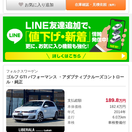
お気に入り追加
在庫確認・見積依頼
（無料）
フォルクスワーゲン
ゴルフ GTI パフォーマンス ・アダプティブクルーズコントロー
ル・純正
189.
8
支払総額
万円
本体価格
182.
4
万円
年式
2014年
走行
6.0万km
車検
車検整備付