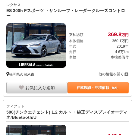
レクサス
ES 300h Fスポーツ ・サンルーフ・レーダークルーズコントロ
ー
369.
8
支払総額
万円
本体価格
360.
1
万円
年式
2019年
走行
4.6万km
車検
車検整備付
他の情報を開く
福岡県久留米市
お気に入り追加
在庫確認・見積依頼
（無料）
フィアット
500(チンクエチェント) 1.2 カルト ・純正ディスプレイオーディ
オ/Bluetooth/U