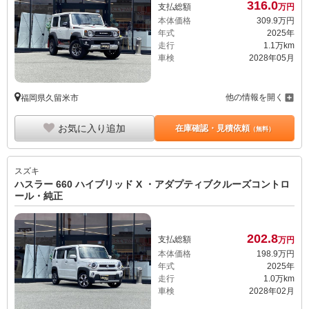
316.
0
支払総額
万円
本体価格
309.
9
万円
年式
2025年
走行
1.1万km
車検
2028年05月
他の情報を開く
福岡県久留米市
お気に入り追加
在庫確認・見積依頼
（無料）
スズキ
ハスラー 660 ハイブリッド X ・アダプティブクルーズコントロ
ール・純正
202.
8
支払総額
万円
本体価格
198.
9
万円
年式
2025年
走行
1.0万km
車検
2028年02月