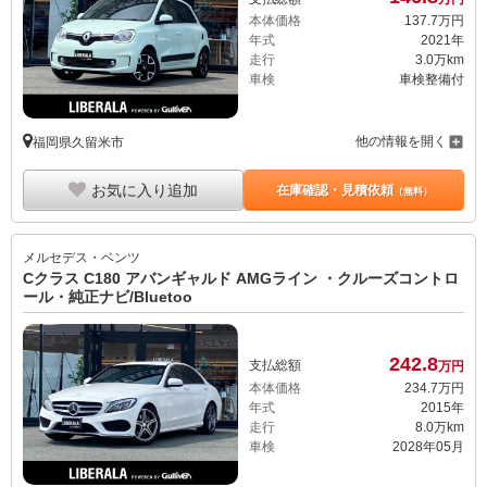
本体価格
137.
7
万円
年式
2021年
走行
3.0万km
車検
車検整備付
他の情報を開く
福岡県久留米市
お気に入り追加
在庫確認・見積依頼
（無料）
メルセデス・ベンツ
Cクラス C180 アバンギャルド AMGライン ・クルーズコントロ
ール・純正ナビ/Bluetoo
242.
8
支払総額
万円
本体価格
234.
7
万円
年式
2015年
走行
8.0万km
車検
2028年05月