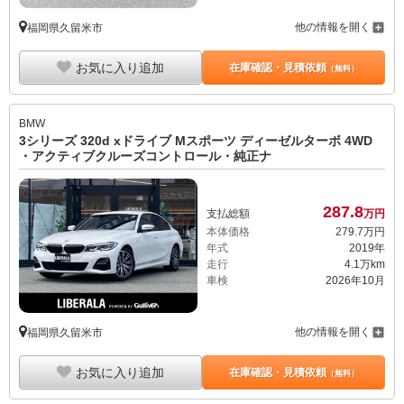
他の情報を開く
福岡県久留米市
お気に入り追加
在庫確認・見積依頼
（無料）
BMW
3シリーズ 320d xドライブ Mスポーツ ディーゼルターボ 4WD
・アクティブクルーズコントロール・純正ナ
287.
8
支払総額
万円
本体価格
279.
7
万円
年式
2019年
走行
4.1万km
車検
2026年10月
他の情報を開く
福岡県久留米市
お気に入り追加
在庫確認・見積依頼
（無料）