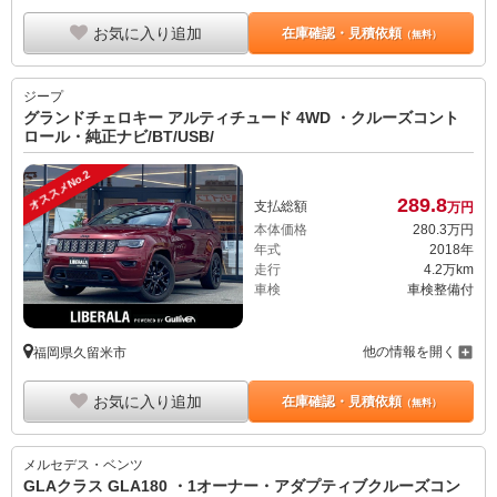
お気に入り追加
在庫確認・見積依頼
（無料）
ジープ
グランドチェロキー アルティチュード 4WD ・クルーズコント
ロール・純正ナビ/BT/USB/
オススメNo.2
289.
8
支払総額
万円
本体価格
280.
3
万円
年式
2018年
走行
4.2万km
車検
車検整備付
他の情報を開く
福岡県久留米市
お気に入り追加
在庫確認・見積依頼
（無料）
メルセデス・ベンツ
GLAクラス GLA180 ・1オーナー・アダプティブクルーズコン