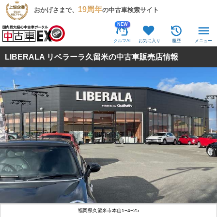
19周年
おかげさまで、
の中古車検索サイト
NEW
クルマAI
お気に入り
履歴
メニュー
LIBERALA リベラーラ久留米の中古車販売店情報
福岡県久留米市本山1−4−25