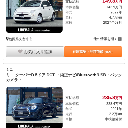
149.
8
支払総額
万円
本体価格
143.
9
万円
年式
2022年
走行
4.7万km
車検
2027年03月
他の情報を開く
福岡県久留米市
お気に入り追加
在庫確認・見積依頼
（無料）
ミニ
ミニ クーパーD 5ドア DCT ・純正ナビ/Bluetooth/USB・バック
カメラ・
235.
8
支払総額
万円
本体価格
228.
4
万円
年式
2021年
走行
2.2万km
車検
車検整備付