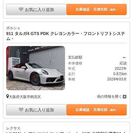
お気に入り追加
在庫確認・見積依頼
（無料）
ポルシェ
911 タルガ4 GTS PDK クレヨンカラー・フロントリフトシステ
ム・
－
支払総額
本体価格
応談
年式
2022年
走行
0.8万km
車検
2028年03月
他の情報を開く
大阪府大阪市鶴見区
お気に入り追加
在庫確認・見積依頼
（無料）
レクサス