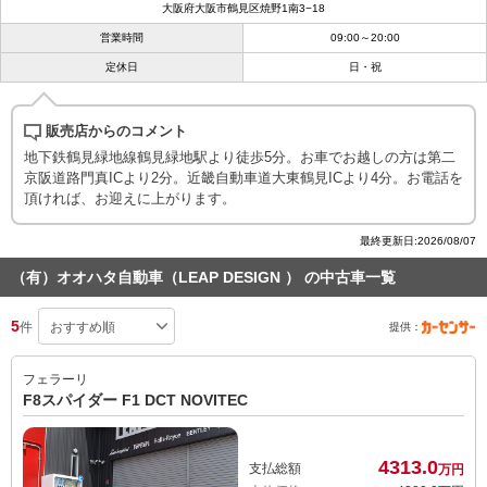
大阪府大阪市鶴見区焼野1南3−18
営業時間
09:00～20:00
定休日
日・祝
販売店からのコメント
地下鉄鶴見緑地線鶴見緑地駅より徒歩5分。お車でお越しの方は第二
京阪道路門真ICより2分。近畿自動車道大東鶴見ICより4分。お電話を
頂ければ、お迎えに上がります。
最終更新日:2026/08/07
（有）オオハタ自動車（LEAP DESIGN ） の中古車一覧
5
件
提供：
フェラーリ
F8スパイダー F1 DCT NOVITEC
4313.
0
支払総額
万円