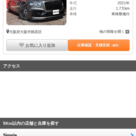
年式
2021年
走行
1.7万km
車検
車検整備付
他の情報を開く
大阪府大阪市鶴見区
お気に入り追加
在庫確認・見積依頼
（無料）
アクセス
5Km以内の店舗と在庫を探す
Simple