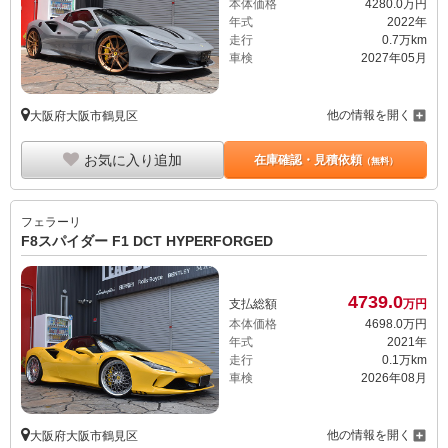
本体価格
4280.
0
万円
年式
2022年
走行
0.7万km
車検
2027年05月
他の情報を開く
大阪府大阪市鶴見区
お気に入り追加
在庫確認・見積依頼
（無料）
フェラーリ
F8スパイダー F1 DCT HYPERFORGED
4739.
0
支払総額
万円
本体価格
4698.
0
万円
年式
2021年
走行
0.1万km
車検
2026年08月
他の情報を開く
大阪府大阪市鶴見区