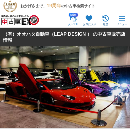
19周年
おかげさまで、
の中古車検索サイト
NEW
クルマAI
お気に入り
履歴
メニュー
（有）オオハタ自動車（LEAP DESIGN ） の中古車販売店
情報