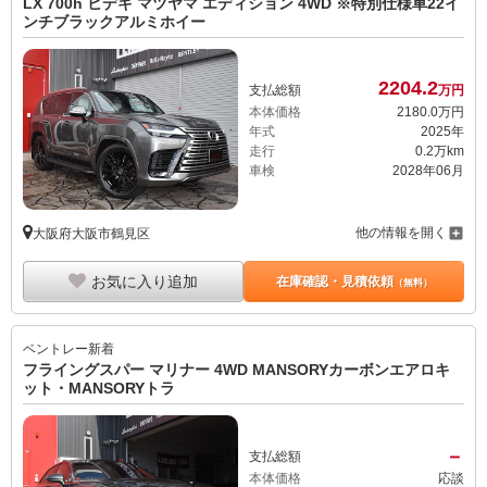
LX 700h ヒデキ マツヤマ エディション 4WD ※特別仕様車22イ
ンチブラックアルミホイー
2204.
2
支払総額
万円
本体価格
2180.
0
万円
年式
2025年
走行
0.2万km
車検
2028年06月
他の情報を開く
大阪府大阪市鶴見区
お気に入り追加
在庫確認・見積依頼
（無料）
ベントレー
新着
フライングスパー マリナー 4WD MANSORYカーボンエアロキ
ット・MANSORYトラ
－
支払総額
本体価格
応談