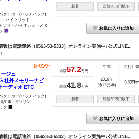
新着
総額30万円以下
パクトカー(ハッチバック)
T
ハイブリッド
｜
ドナイトバイオレットメタ
お気に入りに追加
ク
細情報は電話連絡（0563-53-5333）オンライン実施中♪公式LINE...
市）
年式
走行距
57.
2
総額
万円
ラージュ
2019年
2 G 社外メモリーナビ
6.0万k
41.
8
(令和元年)
オーディオ ETC
本体
万円
パクトカー(ハッチバック)
新着
総額30万円以下
階変速
ガソリン
｜
ック
お気に入りに追加
細情報は電話連絡（0563-53-5333）オンライン実施中♪公式LINE...