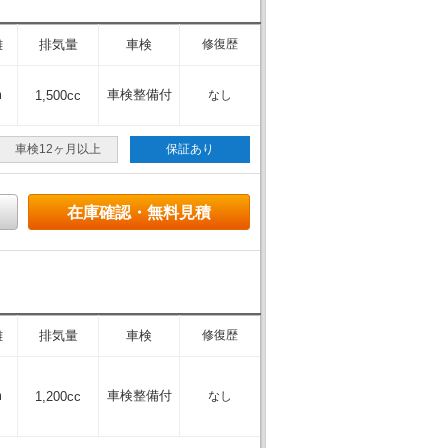
離
排気量
車検
修復歴
m
車検整備付
1,500cc
なし
車検12ヶ月以上
保証あり
在庫確認・無料見積
離
排気量
車検
修復歴
m
車検整備付
1,200cc
なし