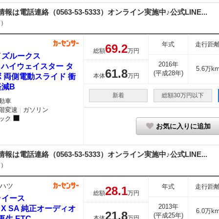
細情報は電話連絡（0563-53-5333）オンライン実施中♪公式LINE...
市）
年式
走行距
69.
2
総額
万円
イズルークス
2016年
0 ハイウェイスター タ
5.6万k
61.
8
(平成28年)
 両側電動スライド 衝
本体
万円
軽減B
新着
総額30万円以下
動車
階変速
ガソリン
｜
ック
お気に入りに追加
細情報は電話連絡（0563-53-5333）オンライン実施中♪公式LINE...
市）
ハツ
年式
走行距
28.
1
総額
万円
ライース
2013年
0 X SA 純正オーディオ
6.0万k
21.
8
(平成25年)
再生 ETC
本体
万円