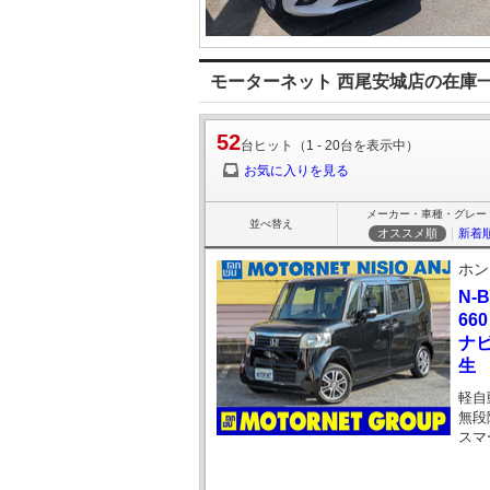
モーターネット 西尾安城店の在庫
52
台ヒット（1 - 20台を表示中）
お気に入りを見る
メーカー・車種・グレー
並べ替え
オススメ順
｜
新着
ホン
N-
66
ナビ
生
軽自
無段
スマ