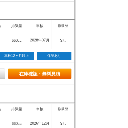
離
排気量
車検
修復歴
m
2028年07月
660cc
なし
車検12ヶ月以上
保証あり
在庫確認・無料見積
離
排気量
車検
修復歴
m
2026年12月
660cc
なし