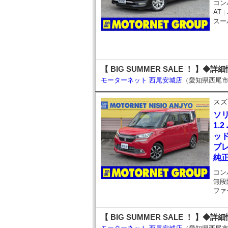
コン
AT
｜
スー
【 BIG SUMMER SALE ！ 】◆詳
モーターネット 西尾安城店
（愛知県西尾
スズ
ソ
1.
ッド
ブ
純
コン
無段
ファ
【 BIG SUMMER SALE ！ 】◆詳