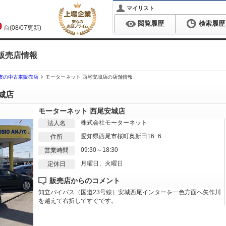
マイリスト
閲覧履歴
検索履歴
9
台(08/07更新)
販売店情報
市の中古車販売店
モーターネット 西尾安城店の店舗情報
城店
モーターネット 西尾安城店
株式会社モーターネット
法人名
愛知県西尾市桜町奥新田16−6
住所
09:30～18:30
営業時間
月曜日、火曜日
定休日
販売店からのコメント
知立バイパス（国道23号線）安城西尾インターを一色方面へ矢作川
を越えて右折してすぐです。