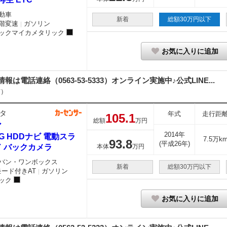
動車
新着
総額30万円以下
階変速
ガソリン
｜
ックマイカメタリック
お気に入りに追加
細情報は電話連絡（0563-53-5333）オンライン実施中♪公式LINE...
市）
タ
年式
走行距
105.
1
総額
万円
ア
2014年
0 G HDDナビ 電動スラ
7.5万k
93.
8
(平成26年)
ド バックカメラ
本体
万円
バン・ワンボックス
新着
総額30万円以下
モード付きAT
ガソリン
｜
ック
お気に入りに追加