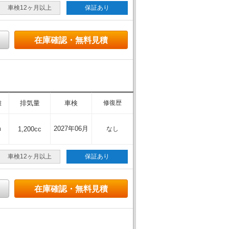
車検12ヶ月以上
保証あり
在庫確認・無料見積
離
排気量
車検
修復歴
m
2027年06月
1,200cc
なし
車検12ヶ月以上
保証あり
在庫確認・無料見積