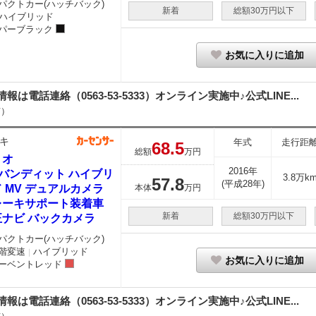
パクトカー(ハッチバック)
新着
総額30万円以下
ハイブリッド
パーブラック
お気に入りに追加
細情報は電話連絡（0563-53-5333）オンライン実施中♪公式LINE...
市）
キ
年式
走行距
68.
5
総額
万円
リオ
2016年
2 バンディット ハイブリ
3.8万k
57.
8
(平成28年)
 MV デュアルカメラ
本体
万円
レーキサポート装着車
新着
総額30万円以下
正ナビ バックカメラ
パクトカー(ハッチバック)
階変速
ハイブリッド
｜
お気に入りに追加
ーベントレッド
細情報は電話連絡（0563-53-5333）オンライン実施中♪公式LINE...