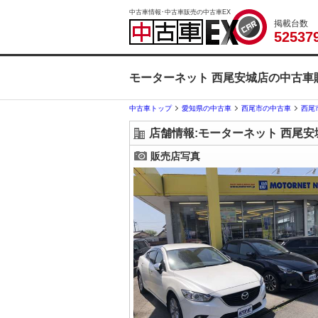
中古車情報･中古車販売の中古車EX
掲載台数
5
2
5
3
7
モーターネット 西尾安城店の中古車
中古車トップ
愛知県の中古車
西尾市の中古車
西尾
店舗情報:モーターネット 西尾安
販売店写真