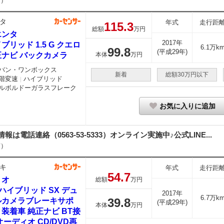
市）
タ
年式
走行距
115.
3
総額
万円
エンタ
2017年
ブリッド 1.5 G クエロ
6.1万k
99.
8
(平成29年)
正ナビ バックカメラ
本体
万円
バン・ワンボックス
新着
総額30万円以下
階変速
ハイブリッド
｜
ルボルドーガラスフレーク
お気に入りに追加
細情報は電話連絡（0563-53-5333）オンライン実施中♪公式LINE...
市）
キ
年式
走行距
54.
7
リオ
総額
万円
2 ハイブリッド SX デュ
2017年
6.7万k
39.
8
ルカメラブレーキサポ
(平成29年)
本体
万円
装着車 純正ナビ BT接
オーディオ CD/DVD再