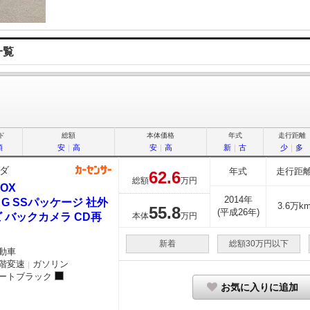
一覧
ド
総額
本体価格
年式
走行距離
順
安
｜
高
安
｜
高
新
｜
古
少
｜
多
ダ
年式
走行距
62.
6
総額
万円
BOX
2014年
0 G SSパッケージ 社外
3.6万k
55.
8
(平成26年)
 バックカメラ CD再
本体
万円
新着
総額30万円以下
動車
階変速
ガソリン
｜
ートブラック
お気に入りに追加