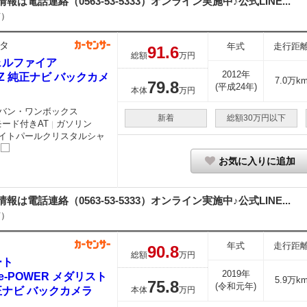
細情報は電話連絡（0563-53-5333）オンライン実施中♪公式LINE...
市）
タ
年式
走行距
91.
6
総額
万円
ェルファイア
2012年
4 Z 純正ナビ バックカメ
7.0万k
79.
8
(平成24年)
本体
万円
バン・ワンボックス
新着
総額30万円以下
モード付きAT
ガソリン
｜
イトパールクリスタルシャ
お気に入りに追加
細情報は電話連絡（0563-53-5333）オンライン実施中♪公式LINE...
市）
年式
走行距
90.
8
総額
万円
ート
2019年
2 e-POWER メダリスト
5.9万k
75.
8
(令和元年)
正ナビ バックカメラ
本体
万円