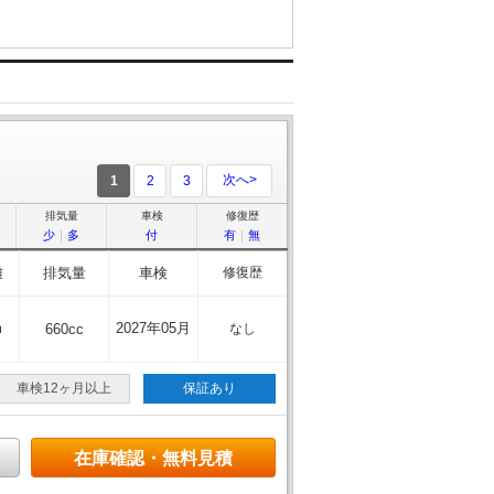
次へ>
1
2
3
排気量
車検
修復歴
少
｜
多
付
有
｜
無
離
排気量
車検
修復歴
m
2027年05月
660cc
なし
車検12ヶ月以上
保証あり
在庫確認・無料見積