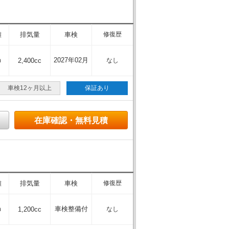
離
排気量
車検
修復歴
m
2027年02月
2,400cc
なし
車検12ヶ月以上
保証あり
在庫確認・無料見積
離
排気量
車検
修復歴
m
車検整備付
1,200cc
なし