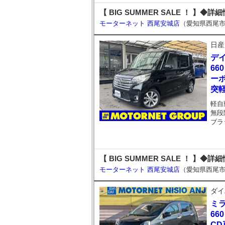
【 BIG SUMMER SALE ！ 】◆詳
モーターネット 西尾安城店
（愛知県西尾
日産
デ
66
ーボ
突
軽自
無段
ブラ
【 BIG SUMMER SALE ！ 】◆詳
モーターネット 西尾安城店
（愛知県西尾
ダイ
ミ
66
CD