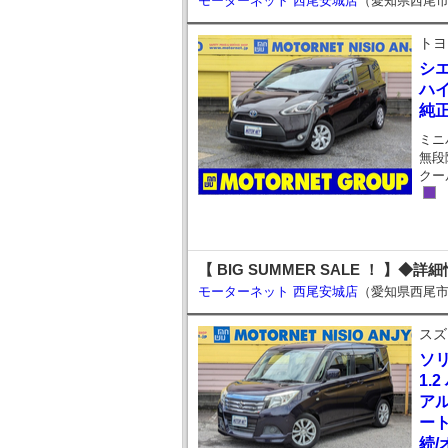
モーターネット 西尾安城店
（愛知県西尾
トヨ
シ
ハイ
純
ミニ
無段
クー
【 BIG SUMMER SALE ！ 】◆詳
モーターネット 西尾安城店
（愛知県西尾
スズ
ソ
1.
ア
ート
続/