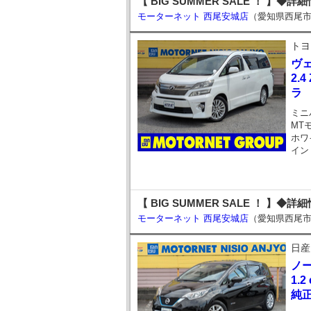
【 BIG SUMMER SALE ！ 】◆詳
モーターネット 西尾安城店
（愛知県西尾
トヨ
ヴ
2.
ラ
ミニ
MT
ホワ
イン
【 BIG SUMMER SALE ！ 】◆詳
モーターネット 西尾安城店
（愛知県西尾
日産
ノ
1.
純