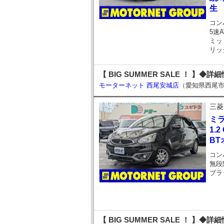
生
コン
5速A
ミッ
リッ
【 BIG SUMMER SALE ！ 】◆詳
モーターネット 西尾安城店
（愛知県西尾
三菱
ミ
1.
BT
コン
無段
ブラ
【 BIG SUMMER SALE ！ 】◆詳