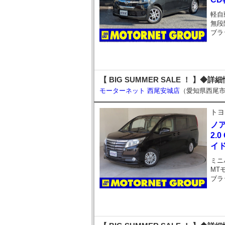
軽自
無段
ブラ
【 BIG SUMMER SALE ！ 】◆詳
モーターネット 西尾安城店
（愛知県西尾
トヨ
ノ
2.
イ
ミニ
MT
ブラ