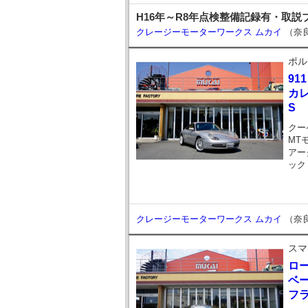
H16年～R8年点検整備記録有・取
クレージーモーターワークス ムカイ
（奈
ポル
911
カ
S
クー
MT
アー
ック
クレージーモーターワークス ムカイ
（奈
スマ
ロ
ベ
フ