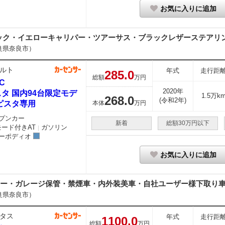
お気に入りに追加
ク・イエローキャリパー・ツアーサス・ブラックレザーステアリング
良県奈良市）
ルト
年式
走行距
285.
0
総額
万円
5C
2020年
タ 国内94台限定モデ
1.5万k
268.
0
(令和2年)
ピスタ専用
本体
万円
プンカー
新着
総額30万円以下
モード付きAT
ガソリン
｜
ーポディオ
お気に入りに追加
キー・ガレージ保管・禁煙車・内外装美車・自社ユーザー様下取り
良県奈良市）
タス
年式
走行距
1100.
0
総額
万円