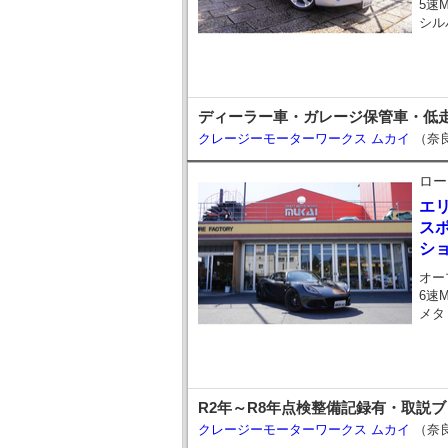
5速
シル
ディーラー車・ガレージ保管車・低
クレージーモーターワークス ムカイ
（奈
ロー
エ
スポ
シ
オー
6速
メタ
R2年～R8年点検整備記録有・取説
クレージーモーターワークス ムカイ
（奈