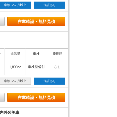
車検12ヶ月以上
保証あり
在庫確認・無料見積
離
排気量
車検
修復歴
m
車検整備付
1,800cc
なし
車検12ヶ月以上
保証あり
在庫確認・無料見積
・内外装美車