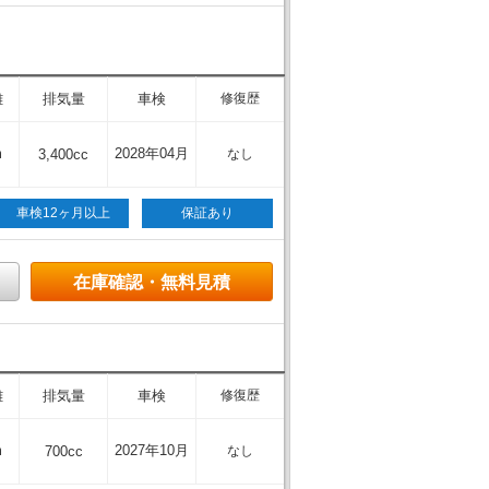
離
排気量
車検
修復歴
m
2028年04月
3,400cc
なし
車検12ヶ月以上
保証あり
在庫確認・無料見積
離
排気量
車検
修復歴
m
2027年10月
700cc
なし