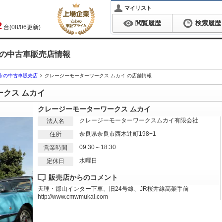
マイリスト
閲覧履歴
検索履歴
2
台(08/06更新)
 の中古車販売店情報
市の中古車販売店
クレージーモーターワークス ムカイ の店舗情報
ークス ムカイ
クレージーモーターワークス ムカイ
クレージーモーターワークスムカイ有限会社
法人名
奈良県奈良市西木辻町198−1
住所
09:30～18:30
営業時間
水曜日
定休日
販売店からのコメント
天理・郡山インター下車、旧24号線、JR桜井線高架手前
http://www.cmwmukai.com