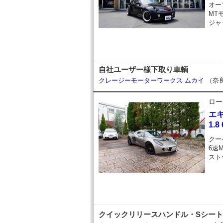
オー
MT
ジャ
自社ユーザー様下取り車輌
クレージーモーターワークス ムカイ
（奈
ロー
エ
1.8
クー
6速
スト
クイックリリースハンドル・Sシート