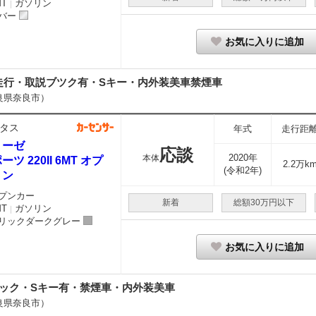
MT
ガソリン
｜
バー
お気に入りに追加
走行・取説ブツク有・Sキー・内外装美車禁煙車
良県奈良市）
タス
年式
走行距
リーゼ
応談
2020年
本体
ーツ 220II 6MT オプ
2.2万k
(令和2年)
ョン
プンカー
新着
総額30万円以下
MT
ガソリン
｜
リックダークグレー
お気に入りに追加
ブック・Sキー有・禁煙車・内外装美車
良県奈良市）