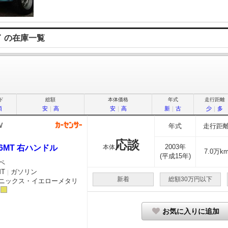
 の在庫一覧
ド
総額
本体価格
年式
走行距離
順
安
｜
高
安
｜
高
新
｜
古
少
｜
多
W
年式
走行距
応談
2003年
2 6MT 右ハンドル
本体
7.0万k
(平成15年)
ペ
MT
ガソリン
｜
新着
総額30万円以下
ニックス・イエローメタリ
お気に入りに追加