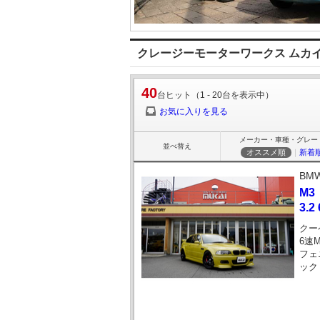
クレージーモーターワークス ムカイ
40
台ヒット（1 - 20台を表示中）
お気に入りを見る
メーカー・車種・グレー
並べ替え
オススメ順
｜
新着
BM
M3
3.
クー
6速
フェ
ック