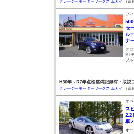
クレージーモーターワークス ムカイ
（奈
フィ
500
セ
ル
ナ
クロ
MT
ブル
H30年～R7年点検整備記録有・取説
クレージーモーターワークス ムカイ
（奈
オペ
ス
2.
車 
オー