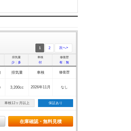
次へ>
1
2
排気量
車検
修復歴
少
｜
多
付
有
｜
無
離
排気量
車検
修復歴
m
2026年11月
3,200cc
なし
車検12ヶ月以上
保証あり
在庫確認・無料見積