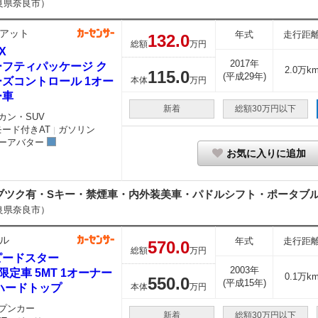
良県奈良市）
アット
年式
走行距
132.
0
総額
万円
X
2017年
ーフティパッケージ ク
2.0万k
115.
0
(平成29年)
ーズコントロール 1オー
本体
万円
ー車
新着
総額30万円以下
カン・SUV
モード付きAT
ガソリン
｜
ーアバター
お気に入りに追加
ブツク有・Sキー・禁煙車・内外装美車・パドルシフト・ポータブルナビ
良県奈良市）
ル
年式
走行距
570.
0
総額
万円
ピードスター
2003年
2 限定車 5MT 1オーナー
0.1万k
550.
0
(平成15年)
ハードトップ
本体
万円
プンカー
新着
総額30万円以下