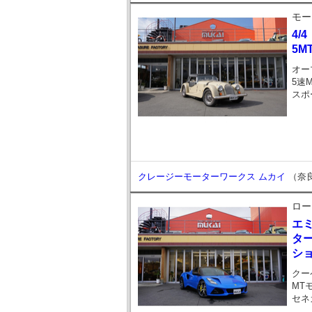
モー
4/4
5M
オー
5速
スポ
クレージーモーターワークス ムカイ
（奈
ロー
エ
タ
ショ
クー
MT
セネ