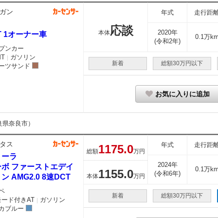
ガン
年式
走行距
応談
2020年
本体
T 1オーナー車
0.1万k
(令和2年)
プンカー
MT
ガソリン
｜
新着
総額30万円以下
ーツサンド
お気に入りに追加
良県奈良市）
タス
年式
走行距
1175.
0
総額
万円
ミーラ
2024年
ーボ ファーストエデイ
0.1万k
1155.
0
(令和6年)
ン AMG2.0 8速DCT
本体
万円
ペ
新着
総額30万円以下
モード付きAT
ガソリン
｜
カブルー