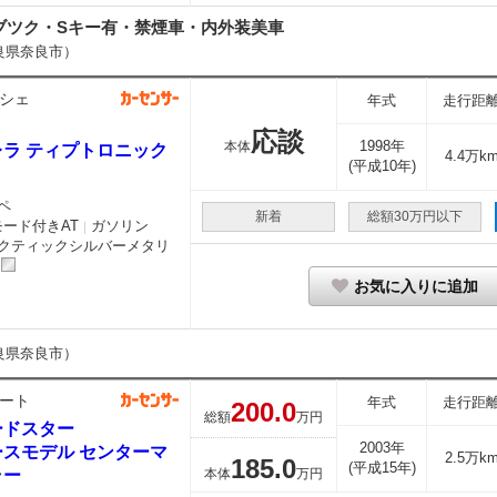
説ブツク・Sキー有・禁煙車・内外装美車
良県奈良市）
シェ
年式
走行距
応談
1998年
本体
レラ ティプトロニック
4.4万k
(平成10年)
ペ
新着
総額30万円以下
モード付きAT
ガソリン
｜
クティックシルバーメタリ
お気に入りに追加
良県奈良市）
ート
年式
走行距
200.
0
総額
万円
ードスター
2003年
ースモデル センターマ
2.5万k
185.
0
(平成15年)
ラー
本体
万円