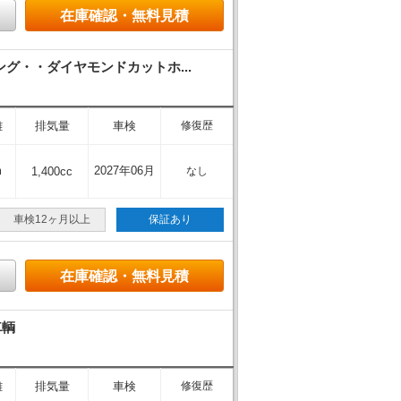
在庫確認・無料見積
・・ダイヤモンドカットホ...
離
排気量
車検
修復歴
m
2027年06月
1,400cc
なし
車検12ヶ月以上
保証あり
在庫確認・無料見積
車輌
離
排気量
車検
修復歴