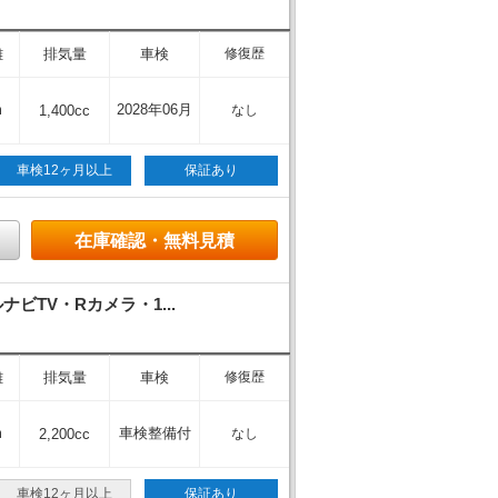
離
排気量
車検
修復歴
m
2028年06月
1,400cc
なし
車検12ヶ月以上
保証あり
在庫確認・無料見積
TV・Rカメラ・1...
離
排気量
車検
修復歴
m
車検整備付
2,200cc
なし
車検12ヶ月以上
保証あり