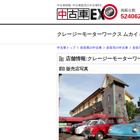
中古車情報･中古車販売の中古車EX
掲載台数
5
2
4
0
6
クレージーモーターワークス ムカイ
中古車トップ
奈良県の中古車
奈良市の中古車
奈良
店舗情報:クレージーモーターワ
販売店写真