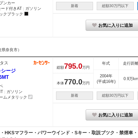
プンカー
新着
総額30万円以下
モード付きAT
ガソリン
｜
ックブラック
お気に入りに追加
良県奈良市）
タス
年式
走行距
795.
0
総額
万円
キシージ
2004年
 6MT
0.9万k
770.
0
(平成16年)
本体
万円
ペ
MT
ガソリン
｜
新着
総額30万円以下
ームメタリック
お気に入りに追加
・HKSマフラー・パワーウインド・Sキー・取説ブツク・禁煙車