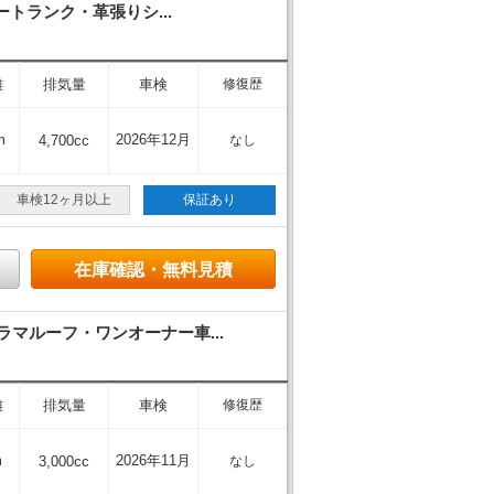
トランク・革張りシ...
離
排気量
車検
修復歴
m
2026年12月
4,700cc
なし
車検12ヶ月以上
保証あり
在庫確認・無料見積
マルーフ・ワンオーナー車...
離
排気量
車検
修復歴
m
2026年11月
3,000cc
なし