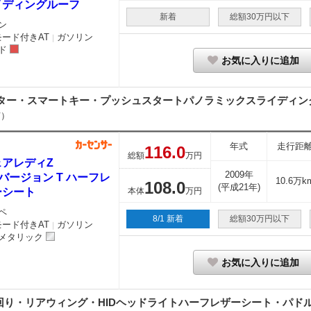
イディングルーフ
新着
総額30万円以下
ン
モード付きAT
ガソリン
｜
ド
お気に入りに追加
ター・スマートキー・プッシュスタートパノラミックスライディング
市）
年式
走行距
116.
0
総額
万円
ェアレディZ
2009年
7 バージョン T ハーフレ
10.6万k
108.
0
(平成21年)
ーシート
本体
万円
ペ
8/1 新着
総額30万円以下
モード付きAT
ガソリン
｜
メタリック
お気に入りに追加
り・リアウィング・HIDヘッドライトハーフレザーシート・パドルシ