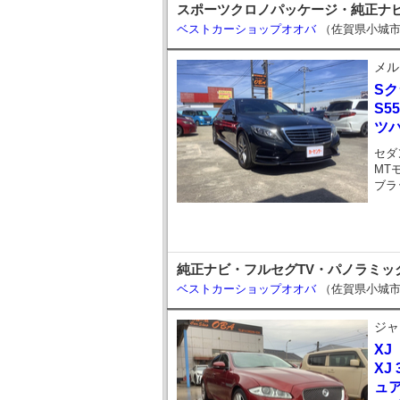
スポーツクロノパッケージ・純正ナビ・
ベストカーショップオオバ
（佐賀県小城
メル
S
S5
ツパ
セダ
MT
ブラ
純正ナビ・フルセグTV・パノラミッ
ベストカーショップオオバ
（佐賀県小城
ジャ
XJ
XJ
ュ