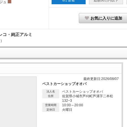
8/1 新着
総額30万円以下
ジュ
お気に入りに追加
レコ・純正アルミ
市）
最終更新日:2026/08/07
ベストカーショップオオバ
ベストカーショップオオバ
法人名
佐賀県小城市芦刈町芦溝字二本松
住所
132−3
10:00～20:00
営業時間
火曜日
定休日