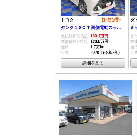
トヨタ
ダ
タンク 1.0 G-T 両側電動スライドドア・ドラレコ・パノラマ
支払総額(税込)
130.
1
万円
支払
本体価格(税込)
120.
0
万円
本体
走行
1.7万km
走
年式
2020年(令和2年)
年
詳細を見る