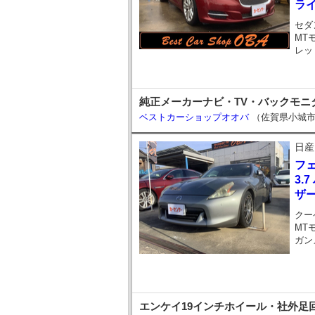
ラ
セダ
MT
レッ
純正メーカーナビ・TV・バックモニ
ベストカーショップオオバ
（佐賀県小城
日産
フ
3.
ザ
クー
MT
ガン
エンケイ19インチホイール・社外足回