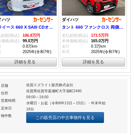
イハツ
ダイハツ
ミライース 660 X SAIII CDオーディオ・エコアイドル・コーナーセン
タント 660 ファンクロス 両側電動スライドドア・プッシュボタンスタ
総額(税込)
106.
8
万円
支払総額(税込)
173.
5
万円
価格(税込)
99.
0
万円
本体価格(税込)
165.
0
万円
行
0.8万km
走行
0.3万km
式
2025年(令和7年)
年式
2025年(令和7年)
詳細を見る
詳細を見る
佐賀スズライト販売株式会社
店舗
佐賀県佐賀市嘉瀬町大字扇町2490
住所
09:00～19:00
営業時間
水曜日・お盆（令和8年13日～15日）・年末年始
定休日
18台
物件数
この販売店の中古車物件を見る