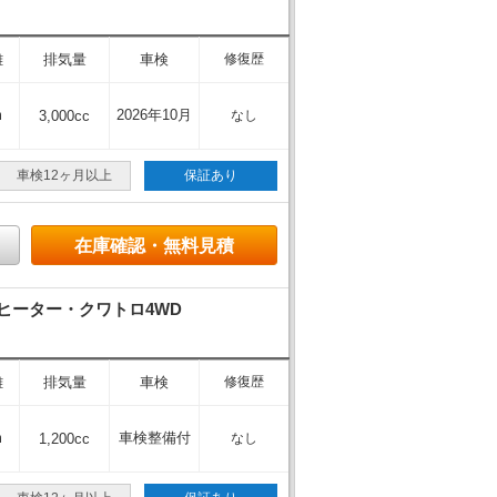
離
排気量
車検
修復歴
m
2026年10月
3,000cc
なし
車検12ヶ月以上
保証あり
在庫確認・無料見積
ヒーター・クワトロ4WD
離
排気量
車検
修復歴
m
車検整備付
1,200cc
なし