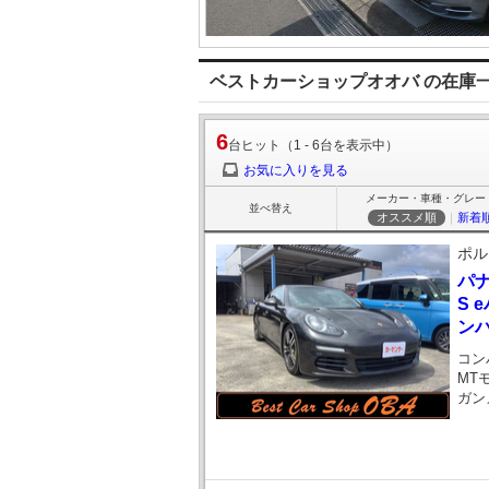
ベストカーショップオオバ の在庫
6
台ヒット（1 - 6台を表示中）
お気に入りを見る
メーカー・車種・グレー
並べ替え
オススメ順
｜
新着
ポル
パ
S 
ン
コン
MT
ガン