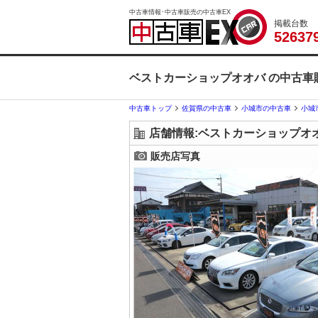
中古車情報･中古車販売の中古車EX
掲載台数
5
2
6
3
7
ベストカーショップオオバ の中古車
中古車トップ
佐賀県の中古車
小城市の中古車
小城
店舗情報:ベストカーショップオ
販売店写真