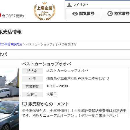
マイリスト
閲覧履歴
検索履歴
9
台(08/07更新)
販売店情報
市の中古車販売店
ベストカーショップオオバ の店舗情報
オバ
ベストカーショップオオバ
ベストカーショップオオバ
法人名
佐賀県小城市芦刈町芦溝字二本松132−3
住所
10:00～20:00
営業時間
火曜日
定休日
販売店からのコメント
※全車保証付き、全車整備渡し！※地域外登録納車費用は別途必要
です。移転リニューアルオープン！！ぜひ一度ご来場下さい！