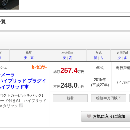
一覧
ド
総額
本体価格
年式
走行距離
順
安
｜
高
安
｜
高
新
｜
古
少
｜
多
シェ
年式
走行距
257.
4
総額
万円
ナメーラ
2015年
eハイブリッド プラグイ
7.4万k
248.
0
(平成27年)
ハイブリッド車
本体
万円
パクトカー(ハッチバック)
新着
総額30万円以下
モード付きAT
ハイブリッド
｜
メタリック
お気に入りに追加