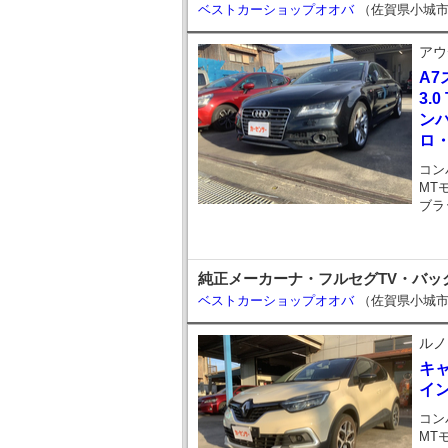
ベストカーショップオオバ
（佐賀県小城
アウ
A
3.
ンパ
ロ・S
コン
MT
ブラ
純正メーカーナ・フルセグTV・バッ
ベストカーショップオオバ
（佐賀県小城
ルノ
キ
イ
コン
MT