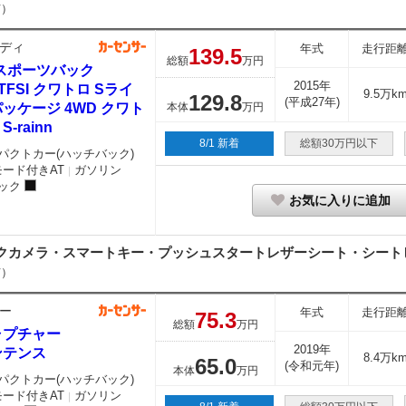
市）
ディ
年式
走行距
139.
5
総額
万円
7スポーツバック
2015年
0 TFSI クワトロ Sライ
9.5万k
129.
8
(平成27年)
ッケージ 4WD クワト
本体
万円
-rainn
8/1 新着
総額30万円以下
パクトカー(ハッチバック)
モード付きAT
ガソリン
｜
ック
お気に入りに追加
クカメラ・スマートキー・プッシュスタートレザーシート・シート
市）
ー
年式
走行距
75.
3
総額
万円
ャプチャー
2019年
ンテンス
8.4万k
65.
0
(令和元年)
本体
万円
パクトカー(ハッチバック)
モード付きAT
ガソリン
｜