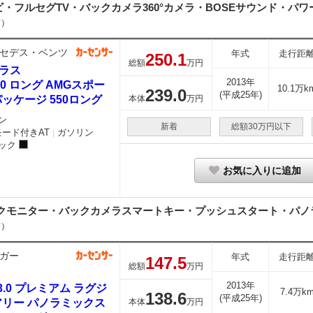
フルセグTV・バックカメラ360°カメラ・BOSEサウンド・パワー
市）
セデス・ベンツ
年式
走行距
250.
1
総額
万円
クラス
2013年
50 ロング AMGスポー
10.1万k
239.
0
(平成25年)
ッケージ 550ロング
本体
万円
ン
新着
総額30万円以下
モード付きAT
ガソリン
｜
ック
お気に入りに追加
クモニター・バックカメラスマートキー・プッシュスタート・パノラ
市）
ガー
年式
走行距
147.
5
総額
万円
2013年
 3.0 プレミアム ラグジ
7.4万k
138.
6
(平成25年)
アリー パノラミックス
本体
万円