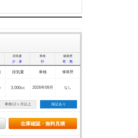
排気量
車検
修復歴
少
｜
多
付
有
｜
無
離
排気量
車検
修復歴
m
2026年09月
3,000cc
なし
車検12ヶ月以上
保証あり
在庫確認・無料見積