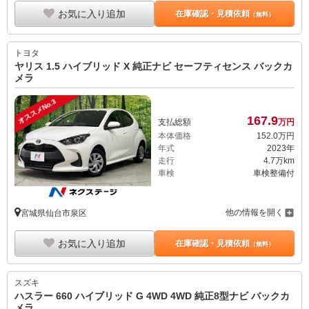
お気に入り追加
在庫確認・見積依頼
（無料）
トヨタ
ヤリス 1.5 ハイブリッド X 純正ナビ セーフティセンス バックカ
メラ
オススメNo.3
167.
9
支払総額
万円
本体価格
152.
0
万円
年式
2023年
走行
4.7万km
車検
車検整備付
他の情報を開く
宮城県仙台市泉区
お気に入り追加
在庫確認・見積依頼
（無料）
スズキ
ハスラー 660 ハイブリッド G 4WD 4WD 純正8型ナビ バックカ
メラ