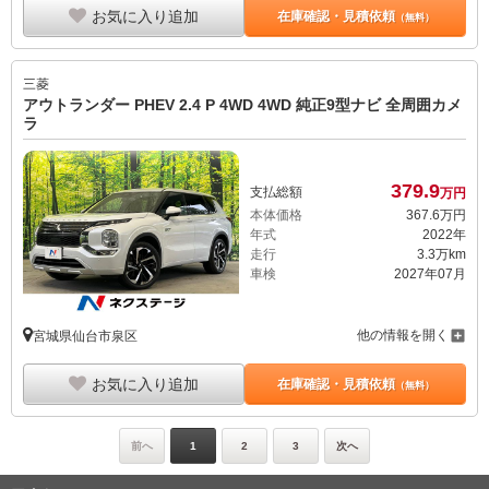
お気に入り追加
在庫確認・見積依頼
（無料）
三菱
アウトランダー PHEV 2.4 P 4WD 4WD 純正9型ナビ 全周囲カメ
ラ
379.
9
支払総額
万円
本体価格
367.
6
万円
年式
2022年
走行
3.3万km
車検
2027年07月
他の情報を開く
宮城県仙台市泉区
お気に入り追加
在庫確認・見積依頼
（無料）
前へ
1
2
3
次へ