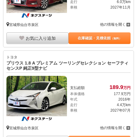
走行
6.0万km
車検
2027年11月
他の情報を開く
宮城県仙台市泉区
お気に入り追加
在庫確認・見積依頼
（無料）
トヨタ
プリウス 1.8 A プレミアム ツーリングセレクション セーフティ
センスP 純正9型ナビ
189.
9
支払総額
万円
本体価格
177.
9
万円
年式
2016年
走行
4.4万km
車検
2027年07月
他の情報を開く
宮城県仙台市泉区