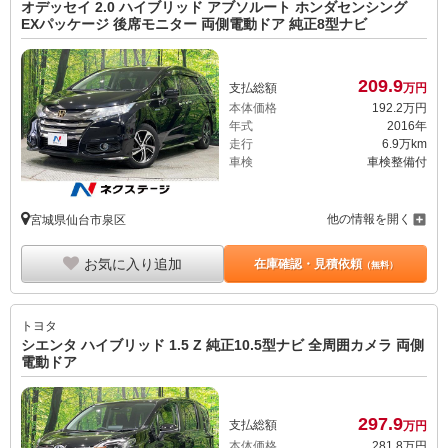
オデッセイ 2.0 ハイブリッド アブソルート ホンダセンシング
EXパッケージ 後席モニター 両側電動ドア 純正8型ナビ
209.
9
支払総額
万円
本体価格
192.
2
万円
年式
2016年
走行
6.9万km
車検
車検整備付
他の情報を開く
宮城県仙台市泉区
お気に入り追加
在庫確認・見積依頼
（無料）
トヨタ
シエンタ ハイブリッド 1.5 Z 純正10.5型ナビ 全周囲カメラ 両側
電動ドア
297.
9
支払総額
万円
本体価格
281.
8
万円