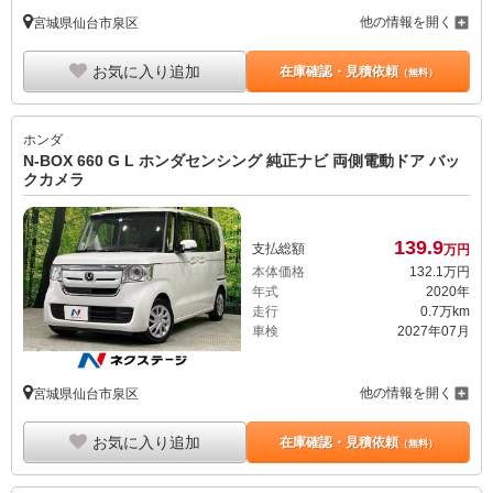
他の情報を開く
宮城県仙台市泉区
お気に入り追加
在庫確認・見積依頼
（無料）
ホンダ
N-BOX 660 G L ホンダセンシング 純正ナビ 両側電動ドア バッ
クカメラ
139.
9
支払総額
万円
本体価格
132.
1
万円
年式
2020年
走行
0.7万km
車検
2027年07月
他の情報を開く
宮城県仙台市泉区
お気に入り追加
在庫確認・見積依頼
（無料）