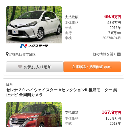
69.
9
支払総額
万円
本体価格
58.
6
万円
年式
2016年
走行
7.8万km
車検
2027年04月
他の情報を開く
宮城県仙台市泉区
お気に入り追加
在庫確認・見積依頼
（無料）
日産
セレナ 2.0 ハイウェイスター VセレクションII 後席モニター 純
正ナビ 全周囲カメラ
167.
9
支払総額
万円
本体価格
155.
8
万円
年式
2018年