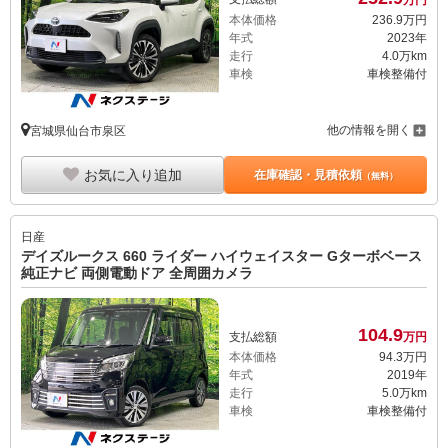
本体価格
236.
9
万円
年式
2023年
走行
4.0万km
車検
車検整備付
他の情報を開く
宮城県仙台市泉区
お気に入り追加
在庫確認・見積依頼
（無料）
日産
デイズルークス 660 ライダー ハイウェイスター Gターボベース
純正ナビ 両側電動ドア 全周囲カメラ
104.
9
支払総額
万円
本体価格
94.
3
万円
年式
2019年
走行
5.0万km
車検
車検整備付