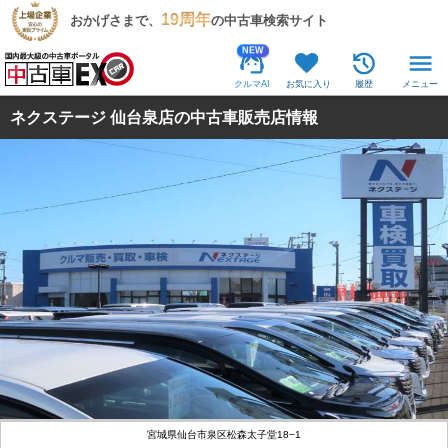
19周年
おかげさまで、
の中古車検索サイト
NEW
クルマAI
お気に入り
履歴
メニュー
ネクステージ 仙台泉店の中古車販売店情報
宮城県仙台市泉区松森太子堂18−1