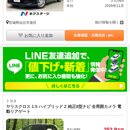
走行
3.5万km
車検
2026年11月
他の情報を開く
宮城県仙台市泉区
お気に入り追加
在庫確認・見積依頼
（無料）
トヨタ
ヤリスクロス 1.5 ハイブリッド Z 純正8型ナビ 全周囲カメラ 電
動リアゲート
252.
9
支払総額
万円