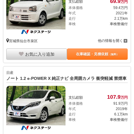
69.
9
支払総額
万円
本体価格
59.
4
万円
年式
2021年
走行
2.1万km
車検
車検整備付
他の情報を開く
宮城県仙台市泉区
お気に入り追加
在庫確認・見積依頼
（無料）
日産
ノート 1.2 e-POWER X 純正ナビ 全周囲カメラ 衝突軽減 禁煙車
107.
9
支払総額
万円
本体価格
91.
9
万円
年式
2019年
走行
6.1万km
車検
車検整備付