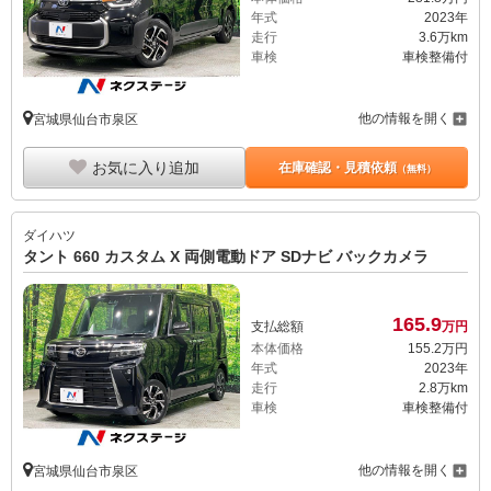
年式
2023年
走行
3.6万km
車検
車検整備付
他の情報を開く
宮城県仙台市泉区
お気に入り追加
在庫確認・見積依頼
（無料）
ダイハツ
タント 660 カスタム X 両側電動ドア SDナビ バックカメラ
165.
9
支払総額
万円
本体価格
155.
2
万円
年式
2023年
走行
2.8万km
車検
車検整備付
他の情報を開く
宮城県仙台市泉区