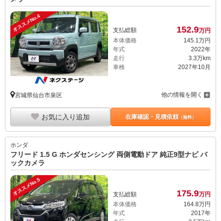
オススメNo.4
152.
9
支払総額
万円
本体価格
145.
1
万円
年式
2022年
走行
3.3万km
車検
2027年10月
他の情報を開く
宮城県仙台市泉区
お気に入り追加
在庫確認・見積依頼
（無料）
ホンダ
フリード 1.5 G ホンダセンシング 両側電動ドア 純正9型ナビ バ
ックカメラ
オススメNo.5
175.
9
支払総額
万円
本体価格
164.
8
万円
年式
2017年