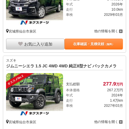
年式
2026年
走行
10.0km
車検
2029年03月
他の情報を開く
宮城県仙台市泉区
お気に入り追加
在庫確認・見積依頼
（無料）
スズキ
ジムニーシエラ 1.5 JC 4WD 4WD 純正8型ナビ バックカメラ
オススメNo.2
277.
9
支払総額
万円
本体価格
267.
2
万円
年式
2024年
走行
1.4万km
車検
2027年03月
他の情報を開く
宮城県仙台市泉区