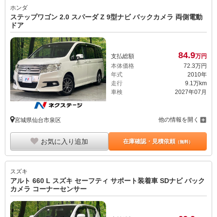
ホンダ
ステップワゴン 2.0 スパーダ Z 9型ナビ バックカメラ 両側電動
ドア
84.
9
支払総額
万円
本体価格
72.
3
万円
年式
2010年
走行
9.1万km
車検
2027年07月
他の情報を開く
宮城県仙台市泉区
お気に入り追加
在庫確認・見積依頼
（無料）
スズキ
アルト 660 L スズキ セーフティ サポート装着車 SDナビ バック
カメラ コーナーセンサー