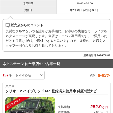
営業時間
10:00～20:00
定休日
第3水曜日（祝日を除く）
販売店からのコメント
良質なクルマをいつも誰もがお手頃に。お客様の快適なカーライフを
ネクステージが実現します。当店はミニバン専門店です。ご満足いた
だける良質な1台をご提供できると思いますので、皆様のご来店をス
タッフ一同心よりお待ち致しております。
最終更新日:2026/08/08
ネクステージ 仙台泉店の中古車一覧
197
件
提供：
スズキ
ソリオ 1.2 ハイブリッド MZ 登録済未使用車 純正9型ナビ
オススメNo.1
252.
9
支払総額
万円
本体価格
240.
5
万円