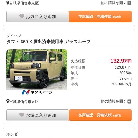
他の情報を開く
宮城県仙台市泉区
お気に入り追加
在庫確認・見積依頼
（無料）
ダイハツ
タフト 660 X 届出済未使用車 ガラスルーフ
132.
9
支払総額
万円
本体価格
123.
8
万円
年式
2026年
走行
18.0km
車検
2029年06月
他の情報を開く
宮城県仙台市泉区
お気に入り追加
在庫確認・見積依頼
（無料）
ホンダ