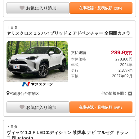
お気に入り追加
在庫確認・見積依頼
（無料）
トヨタ
ヤリスクロス 1.5 ハイブリッド Z アドベンチャー 全周囲カメラ
289.
9
支払総額
万円
本体価格
278.
9
万円
年式
2024年
走行
2.3万km
車検
2027年02月
他の情報を開く
宮城県仙台市泉区
お気に入り追加
在庫確認・見積依頼
（無料）
トヨタ
ヴィッツ 1.3 F LEDエディション 禁煙車 ナビ フルセグ ドラレ
コ Bluetooth