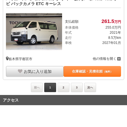
ビ バックカメラ ETC キーレス
261.
5
支払総額
万円
本体価格
255.
0
万円
年式
2021年
走行
8.5万km
車検
2027年01月
他の情報を開く
栃木県宇都宮市
お気に入り追加
在庫確認・見積依頼
（無料）
前へ
1
2
3
次へ
アクセス