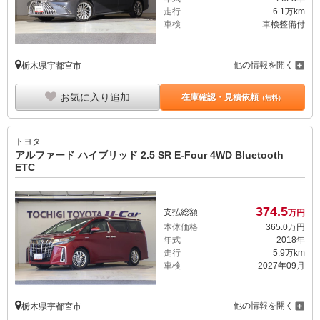
走行
6.1万km
車検
車検整備付
他の情報を開く
栃木県宇都宮市
お気に入り追加
在庫確認・見積依頼
（無料）
トヨタ
アルファード ハイブリッド 2.5 SR E-Four 4WD Bluetooth
ETC
374.
5
支払総額
万円
本体価格
365.
0
万円
年式
2018年
走行
5.9万km
車検
2027年09月
他の情報を開く
栃木県宇都宮市