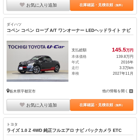
お気に入り追加
在庫確認・見積依頼
（無料）
ダイハツ
コペン コペン ローブ A/T ワンオーナー LEDヘッドライト ナビ
145.
5
支払総額
万円
本体価格
139.
8
万円
年式
2016年
走行
3.3万km
車検
2027年11月
他の情報を開く
栃木県宇都宮市
お気に入り追加
在庫確認・見積依頼
（無料）
トヨタ
ライズ 1.0 Z 4WD 純正フルエアロ ナビ バックカメラ ETC