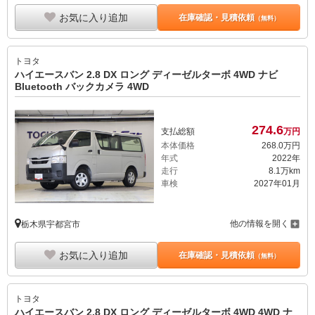
お気に入り追加
在庫確認・見積依頼
（無料）
トヨタ
ハイエースバン 2.8 DX ロング ディーゼルターボ 4WD ナビ
Bluetooth バックカメラ 4WD
274.
6
支払総額
万円
本体価格
268.
0
万円
年式
2022年
走行
8.1万km
車検
2027年01月
他の情報を開く
栃木県宇都宮市
お気に入り追加
在庫確認・見積依頼
（無料）
トヨタ
ハイエースバン 2.8 DX ロング ディーゼルターボ 4WD 4WD ナ