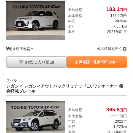
183.
1
支払総額
万円
本体価格
176.
0
万円
年式
2020年
走行
7.5万km
車検
2027年01月
他の情報を開く
栃木県宇都宮市
お気に入り追加
在庫確認・見積依頼
（無料）
スバル
レガシィ レガシィアウトバックリミテッドEX ワンオーナー 衝
突軽減ブレーキ
365.
8
支払総額
万円
本体価格
358.
0
万円
年式
2022年
走行
1.6万km
車検
2027年02月