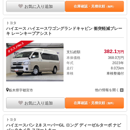
お気に入り追加
在庫確認・見積依頼
（無料）
トヨタ
ハイエース ハイエースワゴングランドキャビン 衝突軽減ブレー
キ レーンキープアシスト
オススメNo.3
382.
1
支払総額
万円
本体価格
368.
0
万円
年式
2023年
走行
8.0万km
車検
車検整備付
他の情報を開く
栃木県宇都宮市
お気に入り追加
在庫確認・見積依頼
（無料）
トヨタ
ハイエースバン 2.8 スーパーGL ロング ディーゼルターボ ナビ
バックカメラ スマートキー