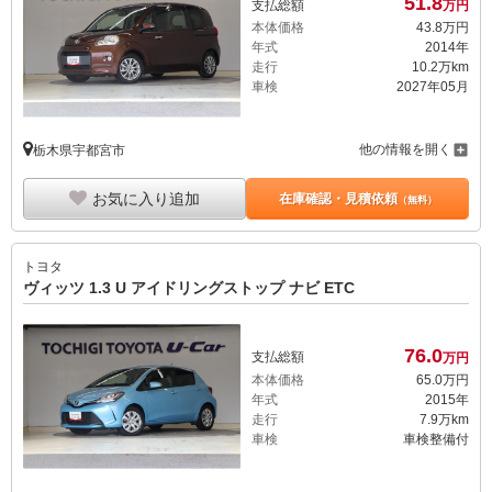
51.
8
支払総額
万円
本体価格
43.
8
万円
年式
2014年
走行
10.2万km
車検
2027年05月
他の情報を開く
栃木県宇都宮市
お気に入り追加
在庫確認・見積依頼
（無料）
トヨタ
ヴィッツ 1.3 U アイドリングストップ ナビ ETC
76.
0
支払総額
万円
本体価格
65.
0
万円
年式
2015年
走行
7.9万km
車検
車検整備付