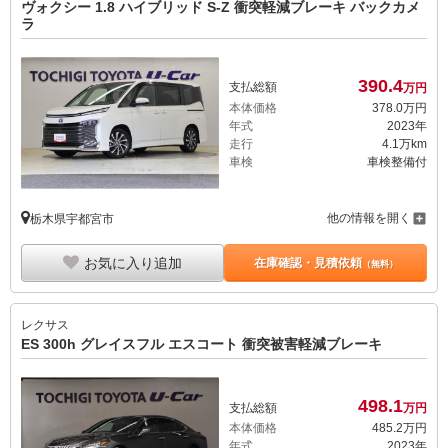
ヴォクシー 1.8 ハイブリッド S-Z 衝突軽減ブレーキ バックカメ
ラ
390.
4
支払総額
万円
本体価格
378.
0
万円
年式
2023年
走行
4.1万km
車検
車検整備付
他の情報を開く
栃木県宇都宮市
お気に入り追加
在庫確認・見積依頼
（無料）
レクサス
ES 300h グレイスフル エスコート 衝突被害軽減ブレーキ
498.
1
支払総額
万円
本体価格
485.
2
万円
年式
2023年