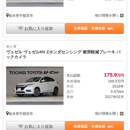
他の情報を開く
栃木県宇都宮市
お気に入り追加
在庫確認・見積依頼
（無料）
ホンダ
ヴェゼル ヴェゼルHV Zホンダセンシング 衝突軽減ブレーキ バ
ックカメラ
175.
9
支払総額
万円
本体価格
168.
0
万円
年式
2018年
走行
6.9万km
車検
2027年02月
他の情報を開く
栃木県宇都宮市
お気に入り追加
在庫確認・見積依頼
（無料）