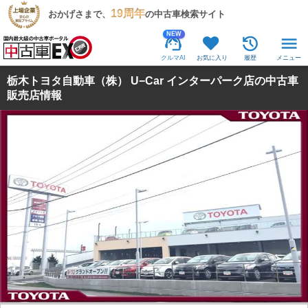
19周年
おかげさまで、
の中古車検索サイト
NEW
クルマAI
お気に入り
履歴
メニュー
栃木トヨタ自動車（株） U−Car インターパーク店の中古車
販売店情報