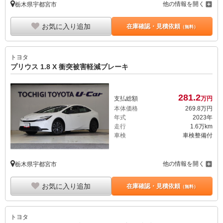
他の情報を開く
栃木県宇都宮市
お気に入り追加
在庫確認・見積依頼
（無料）
トヨタ
プリウス 1.8 X 衝突被害軽減ブレーキ
281.
2
支払総額
万円
本体価格
269.
8
万円
年式
2023年
走行
1.6万km
車検
車検整備付
他の情報を開く
栃木県宇都宮市
お気に入り追加
在庫確認・見積依頼
（無料）
トヨタ