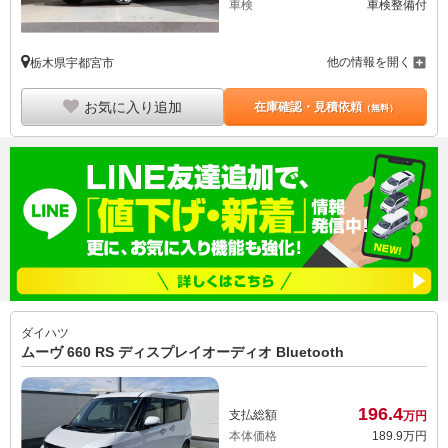
車検
車検整備付
他の情報を開く
栃木県宇都宮市
お気に入り追加
在庫確認・見積依頼
（無料）
ダイハツ
ムーヴ 660 RS ディスプレイオーディオ Bluetooth
196.
4
支払総額
万円
本体価格
189.
9
万円