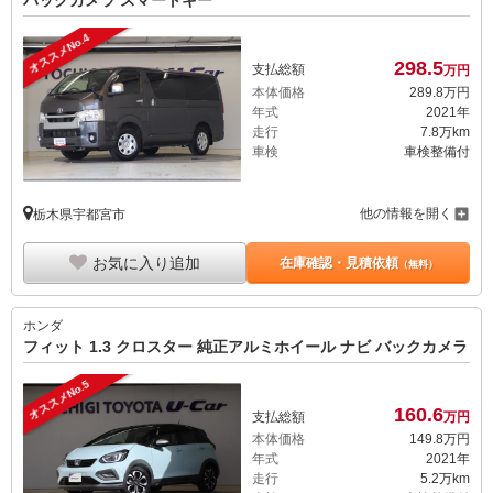
オススメNo.4
298.
5
支払総額
万円
本体価格
289.
8
万円
年式
2021年
走行
7.8万km
車検
車検整備付
他の情報を開く
栃木県宇都宮市
お気に入り追加
在庫確認・見積依頼
（無料）
ホンダ
フィット 1.3 クロスター 純正アルミホイール ナビ バックカメラ
オススメNo.5
160.
6
支払総額
万円
本体価格
149.
8
万円
年式
2021年
走行
5.2万km