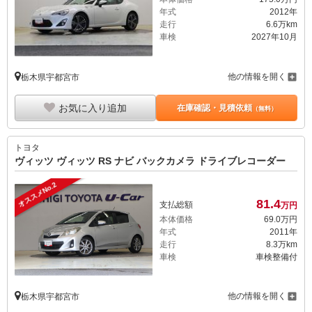
年式
2012年
走行
6.6万km
車検
2027年10月
他の情報を開く
栃木県宇都宮市
お気に入り追加
在庫確認・見積依頼
（無料）
トヨタ
ヴィッツ ヴィッツ RS ナビ バックカメラ ドライブレコーダー
オススメNo.2
81.
4
支払総額
万円
本体価格
69.
0
万円
年式
2011年
走行
8.3万km
車検
車検整備付
他の情報を開く
栃木県宇都宮市