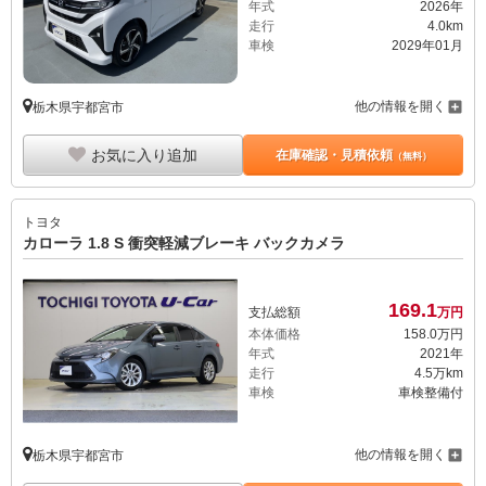
年式
2026年
走行
4.0km
車検
2029年01月
他の情報を開く
栃木県宇都宮市
お気に入り追加
在庫確認・見積依頼
（無料）
トヨタ
カローラ 1.8 S 衝突軽減ブレーキ バックカメラ
169.
1
支払総額
万円
本体価格
158.
0
万円
年式
2021年
走行
4.5万km
車検
車検整備付
他の情報を開く
栃木県宇都宮市