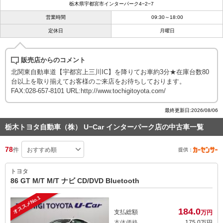
栃木県宇都宮市インターパーク4−2−7
営業時間
09:30～18:00
定休日
月曜日
販売店からのコメント
北関東自動車道【宇都宮上三川IC】を降りてお車約3分★在庫台数80
台以上を取り揃えてお客様のご来店をお待ちしております。
FAX:028-657-8101 URL:http://www.tochigitoyota.com/
最終更新日:2026/08/06
栃木トヨタ自動車（株） U−Car インターパーク店の中古車一覧
78
件
提供：
トヨタ
86 GT M/T M/T ナビ CD/DVD Bluetooth
オススメNo.1
184.
0
支払総額
万円
本体価格
175.
0
万円