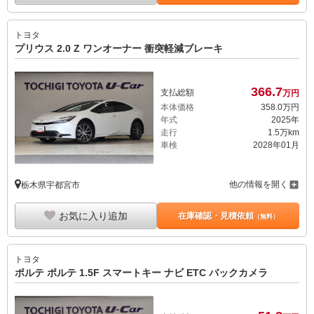
トヨタ
プリウス 2.0 Z ワンオーナー 衝突軽減ブレーキ
366.
7
支払総額
万円
本体価格
358.
0
万円
年式
2025年
走行
1.5万km
車検
2028年01月
他の情報を開く
栃木県宇都宮市
お気に入り追加
在庫確認・見積依頼
（無料）
トヨタ
ポルテ ポルテ 1.5F スマートキー ナビ ETC バックカメラ