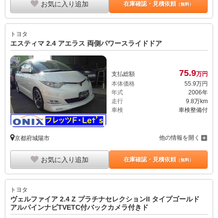
お気に入り追加
在庫確認・見積依頼
（無料）
トヨタ
エスティマ 2.4 アエラス 両側パワースライドドア
75.
9
支払総額
万円
本体価格
55.
9
万円
年式
2006年
走行
9.8万km
車検
車検整備付
他の情報を開く
京都府城陽市
お気に入り追加
在庫確認・見積依頼
（無料）
トヨタ
ヴェルファイア 2.4 Z プラチナセレクションII タイプゴールド
アルパインナビTVETC付バックカメラ付きド