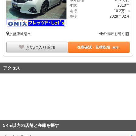
年式
2013年
走行
10.2万km
車検
2028年02月
他の情報を開く
京都府城陽市
お気に入り追加
在庫確認・見積依頼
（無料）
アクセス
5Km以内の店舗と在庫を探す