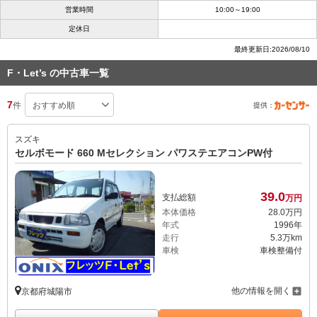
営業時間
10:00～19:00
定休日
最終更新日:2026/08/10
F・Let’s の中古車一覧
7
件
提供：
スズキ
セルボモード 660 Mセレクション パワステエアコンPW付
39.
0
支払総額
万円
本体価格
28.
0
万円
年式
1996年
走行
5.3万km
車検
車検整備付
他の情報を開く
京都府城陽市